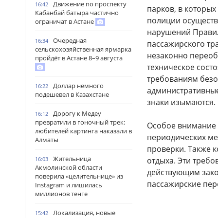
Движение по проспекту
16:42
парков, в которых
Кабанбай батыра частично
полиции осуществ
ограничат в Астане
нарушений Правил
Очередная
16:34
пассажирского тр
сельскохозяйственная ярмарка
незаконно переобо
пройдёт в Астане 8–9 августа
техническое состо
требованиям безо
Доллар немного
16:22
административные
подешевел в Казахстане
знаки изымаются.
Дорогу к Медеу
16:12
превратили в гоночный трек:
Особое внимание 
любителей картинга наказали в
периодических ме
Алматы
проверки. Также 
Жительница
отдыха. Эти треб
16:03
Акмолинской области
действующим зако
поверила «целительнице» из
пассажирские пер
Instagram и лишилась
миллионов тенге
Локализация, новые
15:42