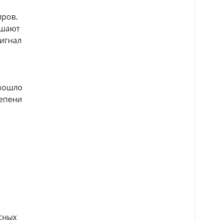
иров.
ушают
игнал
изошло
тепени
сных