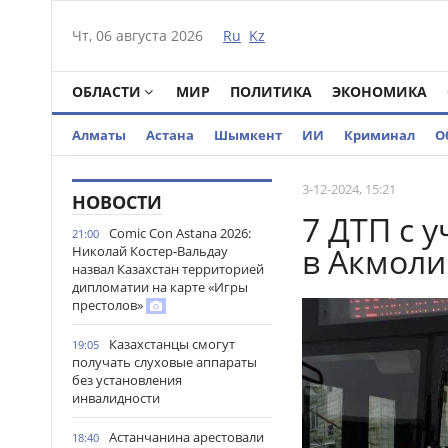
Чт, 06 августа 2026
Ru
Kz
ОБЛАСТИ
МИР
ПОЛИТИКА
ЭКОНОМИКА
Алматы
Астана
Шымкент
ИИ
Криминал
О
3-12-2024, 15:21
НОВОСТИ
7 ДТП с 
Comic Con Astana 2026:
21:00
в Акмоли
Николай Костер-Вальдау
назвал Казахстан территорией
дипломатии на карте «Игры
престолов»
Казахстанцы смогут
19:05
получать слуховые аппараты
без установления
инвалидности
Астанчанина арестовали
18:40