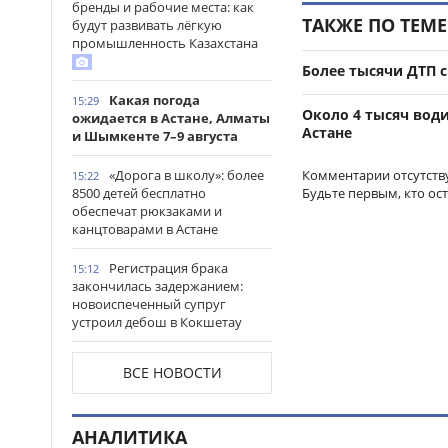
бренды и рабочие места: как
ТАКЖЕ ПО ТЕМЕ
будут развивать лёгкую
промышленность Казахстана
Более тысячи ДТП с
Какая погода
15:29
Около 4 тысяч вод
ожидается в Астане, Алматы
Астане
и Шымкенте 7–9 августа
Комментарии отсутств
«Дорога в школу»: более
15:22
Будьте первым, кто ос
8500 детей бесплатно
обеспечат рюкзаками и
канцтоварами в Астане
Регистрация брака
15:12
закончилась задержанием:
новоиспеченный супруг
устроил дебош в Кокшетау
В древнем городище
15:00
ВСЕ НОВОСТИ
Сауран началась реставрация
исторических памятников
АНАЛИТИКА
Выезд на встречную
14:53