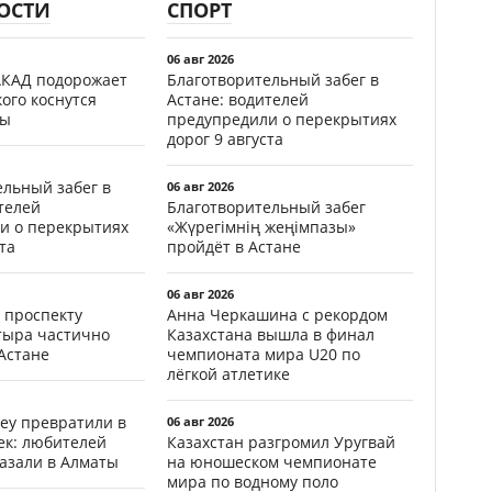
ОСТИ
СПОРТ
06 авг 2026
АКАД подорожает
Благотворительный забег в
кого коснутся
Астане: водителей
фы
предупредили о перекрытиях
дорог 9 августа
ельный забег в
06 авг 2026
телей
Благотворительный забег
и о перекрытиях
«Жүрегімнің жеңімпазы»
та
пройдёт в Астане
06 авг 2026
 проспекту
Анна Черкашина с рекордом
тыра частично
Казахстана вышла в финал
Астане
чемпионата мира U20 по
лёгкой атлетике
еу превратили в
06 авг 2026
ек: любителей
Казахстан разгромил Уругвай
казали в Алматы
на юношеском чемпионате
мира по водному поло