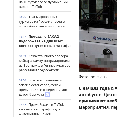
на 10 суток после публикации
видео в TikTok
Травмированных
18:26
туристов из России спасли в
горах Алматинской области
Проезд по БАКАД
18:17
подорожает не для всех:
кого коснутся новые тарифы
Казахстанского блогера
18:09
Кайсара Камзу экстрадировали
из Вьетнама: в Генпрокуратуре
рассказали подробности
Фото: polisia.kz
Благотворительный
18:00
забег в Астане: водителей
С начала года в
предупредили о перекрытиях
автобусов. Для 
дорог 9 августа
принимают необ
Прямой эфир в TikTok
17:42
мероприятия, пе
закончился штрафом для
жительницы Семея