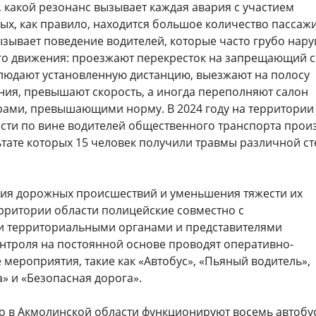
 какой резонанс вызывает каждая авария с участием
рых, как правило, находится большое количество пассаж
ызывает поведение водителей, которые часто грубо нар
о движения: проезжают перекресток на запрещающий с
блюдают установленную дистанцию, выезжают на полосу
ния, превышают скорость, а иногда переполняют салон
рами, превышающими норму. В 2024 году на территории
сти по вине водителей общественного транспорта про
ьтате которых 15 человек получили травмы различной с
ия дорожных происшествий и уменьшения тяжести их
ерритории области полицейские совместно с
 территориальными органами и представителями
нтроля на постоянной основе проводят оперативно-
мероприятия, такие как «Автобус», «Пьяный водитель»,
» и «Безопасная дорога».
что в Акмолинской области функционируют восемь автобу