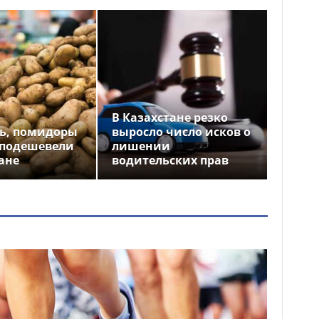
В Казахстане резко
ь, помидоры
выросло число исков о
 подешевели
лишении
ане
водительских прав