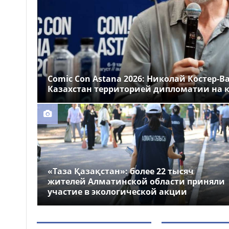
Казахстане
Более 1 млн тг: кому в
14:00
Казахстане предлагали
самые высокие зарплаты
Стало известно, на
12:55
какие специальности
Comic Con Astana 2026: Николай Костер-В
выделили больше всего
Казахстан территорией дипломатии на к
грантов в Казахстане
«Таза Қазақстан»: более 22 тысяч
жителей Алматинской области приняли
участие в экологической акции