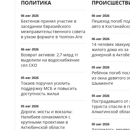
ПОЛИТИКА
ПРОИСШЕСТВ
06 авг 2026
06 авг 2026
Бектенов принял участие в
Пешеход погиб по
заседании Евразийского
авто в Костанайск
межправительственного совета
в узком формате в Чолпон-Ате
06 авг 2026
14 человек эвакуи
жилого дома из-за
06 авг 2026
Возврат активов: 2,7 млрд тг
донерной в Актобе
выделили на водоснабжение
сёл СКО
05 авг 2026
Ребёнок погиб пос
из окна девятого э
05 авг 2026
Токаев поручил усилить
Шымкенте
поддержку МСБ и повысить
доступность жилья
05 авг 2026
Пострадавшего от
туриста спасли в г
05 авг 2026
Дороги, мосты и вокзалы:
Алматинской обла
Налибаев ознакомился с
крупными проектами в
05 авг 2026
Актюбинской области
Загорелось дерево