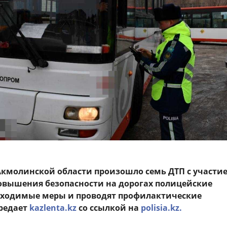
 Акмолинской области произошло семь ДТП с участи
повышения безопасности на дорогах полицейские
ходимые меры и проводят профилактические
редает
kazlenta.kz
со ссылкой на
polisia.kz.