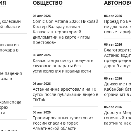
ИЯ
ОБЩЕСТВО
АВТОНОВ
06 авг 2026
06 авг 2026
д колёсами
Comic Con Astana 2026: Николай
Проезд по Б
ой области
Костер-Вальдау назвал
не для всех: 
Казахстан территорией
новые тари
дипломатии на карте «Игры
престолов»
ровали из
06 авг 2026
 пожара в
Благотворит
Астане: води
06 авг 2026
Казахстанцы смогут получать
предупредил
слуховые аппараты без
дорог 9 авгус
установления инвалидности
ле падения
тажа в
06 авг 2026
Движение по
06 авг 2026
Астанчанина арестовали на 10
Кабанбай ба
суток после публикации видео в
ограничат в 
TikTok
 камнепада
орах
06 авг 2026
сти
Дорогу к Мед
06 авг 2026
Травмированных туристов из
гоночный тр
России спасли в горах
картинга на
Алматинской области
 у линии