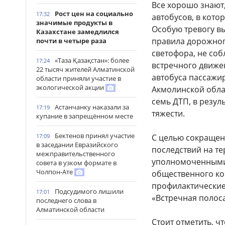
Все хорошо знают,
Рост цен на социально
17:32
автобусов, в кото
значимые продукты в
Особую тревогу в
Казахстане замедлился
правила дорожног
почти в четыре раза
светофора, не со
«Таза Қазақстан»: более
17:24
встречного движе
22 тысяч жителей Алматинской
автобуса пассажи
области приняли участие в
экологической акции
Акмолинской обла
семь ДТП, в резул
Астанчанку наказали за
17:19
тяжести.
купание в запрещённом месте
Бектенов принял участие
С целью сокращен
17:09
в заседании Евразийского
последствий на т
межправительственного
уполномоченными
совета в узком формате в
Чолпон-Ате
общественного ко
профилактические 
Подсудимого лишили
17:01
«Встречная полоса
последнего слова в
Алматинской области
Стоит отметить, 