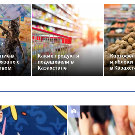
ье
ние в
Какие продукты
Картофел
вязано с
подешевели в
и яблоки
твом
Казахстане
в Казахст