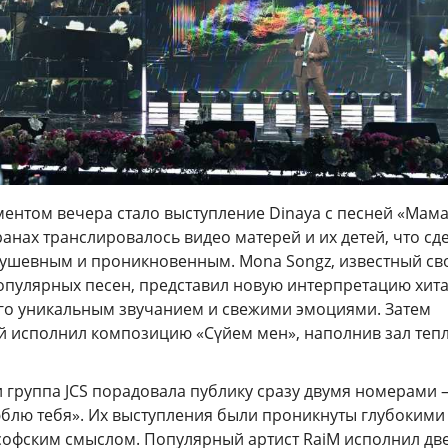
ентом вечера стало выступление Dinaya с песней «Мама
ранах транслировалось видео матерей и их детей, что сд
ушевным и проникновенным. Mona Songz, известный с
опулярных песен, представил новую интерпретацию хит
его уникальным звучанием и свежими эмоциями. Затем
 исполнил композицию «Сүйем мен», наполнив зал теп
группа JCS порадовала публику сразу двумя номерами 
юблю тебя». Их выступления были проникнуты глубокими
софским смыслом. Популярный артист RaiM исполнил дв