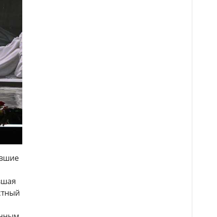
ившие
вшая
стный
енным