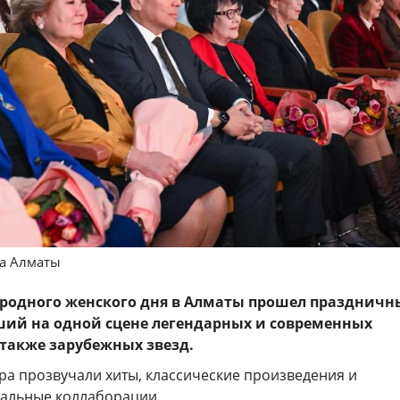
да Алматы
ародного женского дня в Алматы прошел празднич
ший на одной сцене легендарных и современных
 также зарубежных звезд.
ра прозвучали хиты, классические произведения и
альные коллаборации.