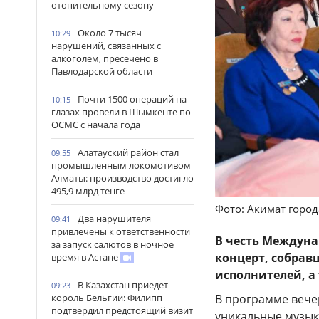
отопительному сезону
Около 7 тысяч
10:29
нарушений, связанных с
алкоголем, пресечено в
Павлодарской области
Почти 1500 операций на
10:15
глазах провели в Шымкенте по
ОСМС с начала года
Алатауский район стал
09:55
промышленным локомотивом
Алматы: производство достигло
495,9 млрд тенге
Фото: Акимат горо
Два нарушителя
09:41
привлечены к ответственности
В честь Междун
за запуск салютов в ночное
концерт, собрав
время в Астане
исполнителей, а
В Казахстан приедет
09:23
В программе вече
король Бельгии: Филипп
подтвердил предстоящий визит
уникальные музык