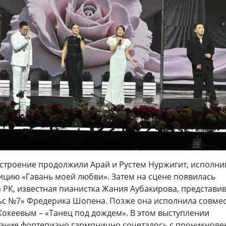
строение продолжили Арай и Рустем Нуржигит, исполн
цию «Гавань моей любви». Затем на сцене появилась
а РК, известная пианистка Жания Аубакирова, представи
с №7» Фредерика Шопена. Позже она исполнила совме
Кокеевым – «Танец под дождем». В этом выступлении
чание фортепиано гармонично сочеталось с проникнов