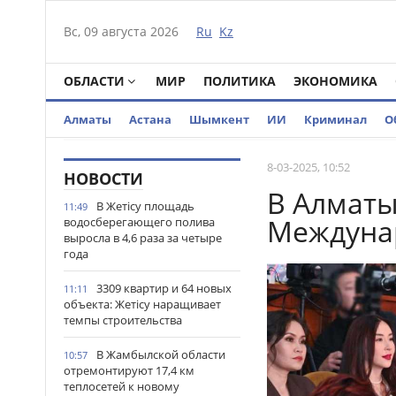
Вс, 09 августа 2026
Ru
Kz
ОБЛАСТИ
МИР
ПОЛИТИКА
ЭКОНОМИКА
Алматы
Астана
Шымкент
ИИ
Криминал
О
8-03-2025, 10:52
НОВОСТИ
В Алматы
В Жетісу площадь
11:49
Междунар
водосберегающего полива
выросла в 4,6 раза за четыре
года
3309 квартир и 64 новых
11:11
объекта: Жетісу наращивает
темпы строительства
В Жамбылской области
10:57
отремонтируют 17,4 км
теплосетей к новому