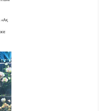
 «Ақ
кже