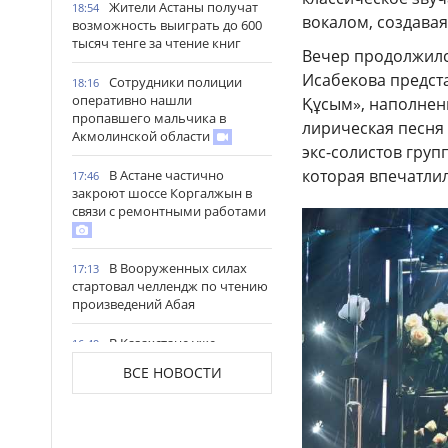
Жители Астаны получат
18:54
вокалом, создавая
возможность выиграть до 600
тысяч тенге за чтение книг
Вечер продолжилс
Исабекова предста
Сотрудники полиции
18:16
оперативно нашли
Құсым», наполнен
пропавшего мальчика в
лирическая песня 
Акмолинской области
экс-солистов груп
которая впечатли
В Астане частично
17:46
закроют шоссе Коргалжын в
связи с ремонтными работами
В Вооруженных силах
17:13
стартовал челлендж по чтению
произведений Абая
В Казахстане уже
16:49
заготовлено почти 20 млн тонн
ВСЕ НОВОСТИ
кормов
В Северо-Казахстанской
16:18
области открыли мегаферму с