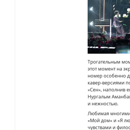
крупнейшей в Центральной
Азии доильной установкой
Более 4 млн цветов и
16:15
новые арт-композиции
украсили Алматы
Полиция предупреждает
15:52
граждан о новой схеме
телефонного мошенничества
Трогательным мом
Казахстанские
15:18
этот момент на эк
таеквондисты завоевали
номер особенно д
четыре медали на турнире в
кавер-версиями п
Индонезии
«Сен», наполнив 
«Закон и порядок»: в
14:50
Нургалым Аманбай
Астане прошла неделя
и нежностью.
безопасности дорожного
движения «Внимание, дети!»
Любимая многими 
«Мой дом» и «Я л
Полиция усилила
14:16
контроль за соблюдением ПДД
чувствами и фило