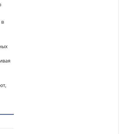
ю
 в
ных
ивая
ют,