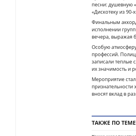
на аварийно опасных участках
песни: душевную «
в Алматинской области
«Дискотеку из 90-х
На БАКАД изменен
13:55
Финальным аккорд
порядок оплаты проезда: для
исполнении групп
добросовестных
пользователей стоимость
вечера, выражая 
остается прежней
Особую атмосферу
Легендарные игры и
13:34
профессий. Полиц
рыцари из средневековья: что
записали теплые 
приготовили для гостей Comic
их значимость и р
Con Astana 2026
Мероприятие стал
признательности 
вносят вклад в ра
ТАКЖЕ ПО ТЕМЕ