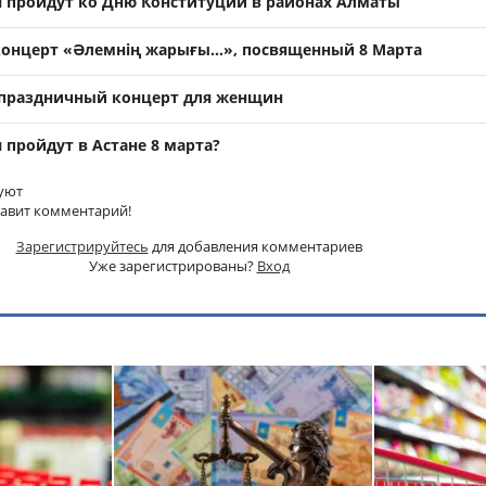
 пройдут ко Дню Конституции в районах Алматы
концерт «Әлемнің жарығы…», посвященный 8 Марта
я праздничный концерт для женщин
 пройдут в Астане 8 марта?
уют
тавит комментарий!
Зарегистрируйтесь
для добавления комментариев
Уже зарегистрированы?
Вход