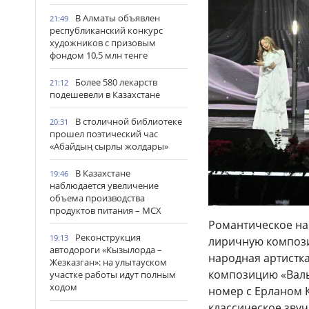
В Алматы объявлен
21:49
республиканский конкурс
художников с призовым
фондом 10,5 млн тенге
Более 580 лекарств
21:12
подешевели в Казахстане
В столичной библиотеке
20:31
прошел поэтический час
«Абайдың сырлы жолдары»
В Казахстане
19:46
наблюдается увеличение
объема производства
продуктов питания – МСХ
Романтическое на
Реконструкция
19:13
лиричную компози
автодороги «Кызылорда –
народная артистк
Жезказган»: на улытауском
композицию «Валь
участке работы идут полным
ходом
номер с Ерланом 
классическое зву