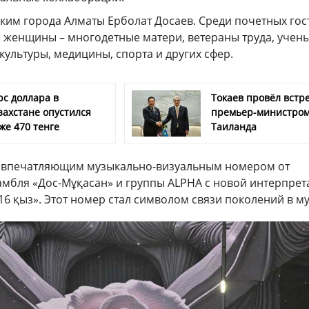
ким города Алматы Ерболат Досаев. Среди почетных гос
женщины – многодетные матери, ветераны труда, учены
 культуры, медицины, спорта и других сфер.
рс доллара в
Токаев провёл встре
захстане опустился
премьер-министро
же 470 тенге
Таиланда
я впечатляющим музыкально-визуальным номером от
амбля «Дос-Мұқасан» и группы ALPHA с новой интерпре
16 қыз». Этот номер стал символом связи поколений в м