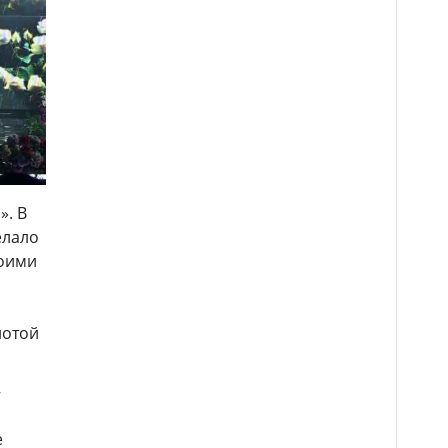
». В
елало
воими
а
лотой
–
е