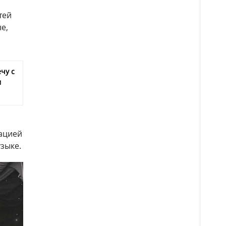
тей
е,
чу с
м
тацией
узыке.