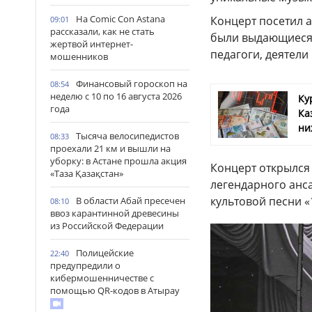
На Comic Con Astana
Концерт посетил а
09:01
рассказали, как не стать
были выдающиеся 
жертвой интернет-
педагоги, деятели
мошенников
Финансовый гороскоп на
08:54
неделю с 10 по 16 августа 2026
Ку
года
Ка
ни
Тысяча велосипедистов
08:33
проехали 21 км и вышли на
уборку: в Астане прошла акция
Концерт открылс
«Таза Қазақстан»
легендарного анс
культовой песни «
В области Абай пресечен
08:10
ввоз карантинной древесины
из Российской Федерации
Полицейские
22:40
предупредили о
кибермошенничестве с
помощью QR-кодов в Атырау