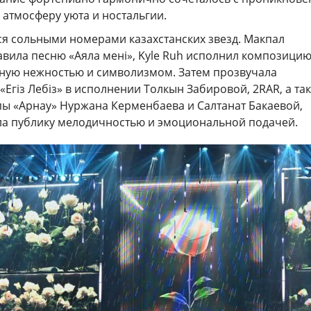
 атмосферу уюта и ностальгии.
я сольными номерами казахстанских звезд. Макпал
вила песню «Аяла мені», Kyle Ruh исполнил композицию
ную нежностью и символизмом. Затем прозвучала
«Егіз Лебіз» в исполнении Толкын Забировой, 2RAR, а та
пы «Арнау» Нуржана Керменбаева и Салтанат Бакаевой,
ла публику мелодичностью и эмоциональной подачей.