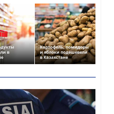
одукты
Картофель, помидоры
ли в
и яблоки подешевели
не
в Казахстане