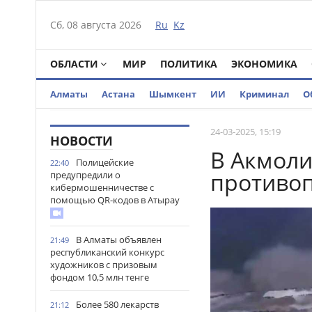
Сб, 08 августа 2026
Ru
Kz
ОБЛАСТИ
МИР
ПОЛИТИКА
ЭКОНОМИКА
Алматы
Астана
Шымкент
ИИ
Криминал
О
24-03-2025, 15:19
НОВОСТИ
В Акмоли
Полицейские
22:40
противо
предупредили о
кибермошенничестве с
помощью QR-кодов в Атырау
В Алматы объявлен
21:49
республиканский конкурс
художников с призовым
фондом 10,5 млн тенге
Более 580 лекарств
21:12