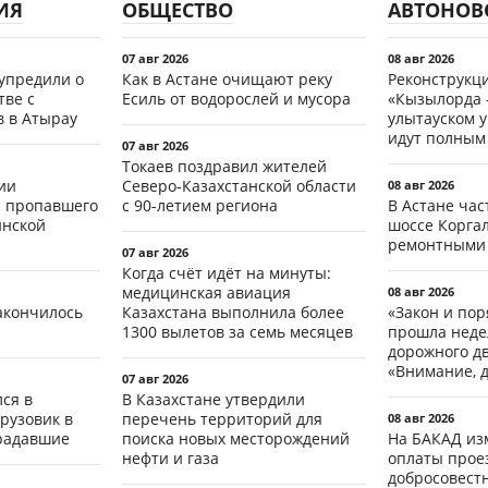
ИЯ
ОБЩЕСТВО
АВТОНОВ
07 авг 2026
08 авг 2026
упредили о
Как в Астане очищают реку
Реконструкц
ве с
Есиль от водорослей и мусора
«Кызылорда –
 в Атырау
улытауском 
идут полным
07 авг 2026
Токаев поздравил жителей
ии
Северо-Казахстанской области
08 авг 2026
 пропавшего
с 90-летием региона
В Астане ча
инской
шоссе Коргал
ремонтными
07 авг 2026
Когда счёт идёт на минуты:
медицинская авиация
08 авг 2026
акончилось
Казахстана выполнила более
«Закон и пор
1300 вылетов за семь месяцев
прошла неде
дорожного д
«Внимание, д
07 авг 2026
ся в
В Казахстане утвердили
рузовик в
перечень территорий для
08 авг 2026
традавшие
поиска новых месторождений
На БАКАД из
нефти и газа
оплаты проез
добросовест