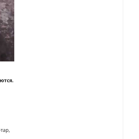
ются.
тар,