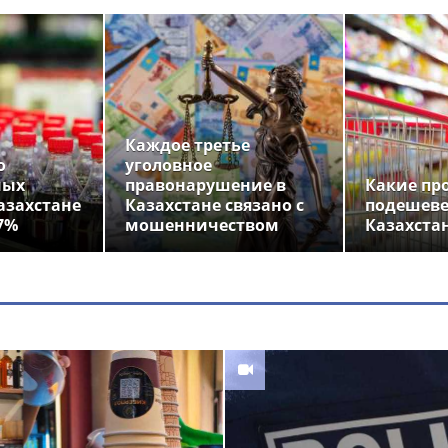
Каждое третье
о
уголовное
ных
правонарушение в
Какие пр
азахстане
Казахстане связано с
подешеве
7%
мошенничеством
Казахста