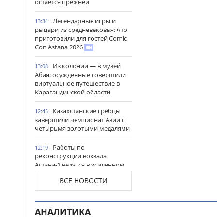
остается прежней
Легендарные игры и
13:34
рыцари из средневековья: что
приготовили для гостей Comic
Con Astana 2026
Из колонии — в музей
13:08
Абая: осужденные совершили
виртуальное путешествие в
Карагандинской области
Казахстанские гребцы
12:45
завершили чемпионат Азии с
четырьмя золотыми медалями
Работы по
12:19
реконструкции вокзала
Астана-1 ведутся в усиленном
режиме
ВСЕ НОВОСТИ
В высших учебных
11:49
заведениях Министерства
обороны идет отбор
АНАЛИТИКА