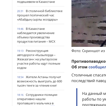
подешевели в Казахстане
В столичной библиотеке
20:31
прошел поэтический час
«Абайдың сырлы жолдары»
В Казахстане
19:46
наблюдается увеличение
объема производства
продуктов питания – МСХ
Фото: Скриншот из
Реконструкция
19:13
автодороги «Кызылорда –
Жезказган»: на улытауском
Противопаводко
участке работы идут полным
Об этом
сообщи
ходом
Столичные спасат
Жители Астаны получат
18:54
последствий павод
возможность выиграть до 600
тысяч тенге за чтение книг
На данный м
Сотрудники полиции
18:16
работы по у
оперативно нашли
пропавшего мальчика в
протяженнос