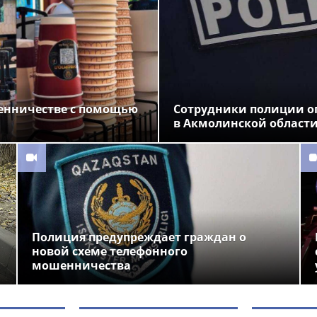
енничестве с помощью
Сотрудники полиции о
в Акмолинской област
Полиция предупреждает граждан о
новой схеме телефонного
мошенничества