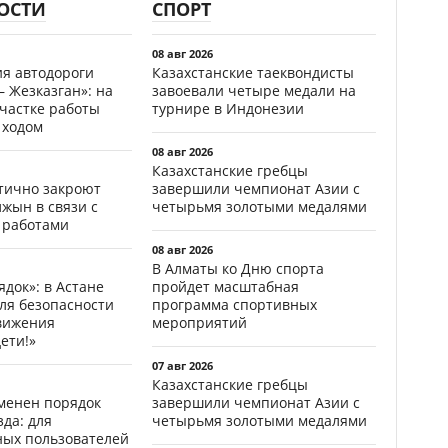
ОСТИ
СПОРТ
08 авг 2026
ия автодороги
Казахстанские таеквондисты
 Жезказган»: на
завоевали четыре медали на
участке работы
турнире в Индонезии
 ходом
08 авг 2026
Казахстанские гребцы
стично закроют
завершили чемпионат Азии с
жын в связи с
четырьмя золотыми медалями
 работами
08 авг 2026
В Алматы ко Дню спорта
ядок»: в Астане
пройдет масштабная
ля безопасности
программа спортивных
вижения
мероприятий
ети!»
07 авг 2026
Казахстанские гребцы
менен порядок
завершили чемпионат Азии с
да: для
четырьмя золотыми медалями
ных пользователей