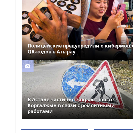
В Мангистауской области
10:11
рассмотрели ход цифровой
трансформации и развития
искусственного интеллекта
Акмолинская пшеница
09:58
укрепляет позиции на
мировом рынке благодаря
премиальному качеству
Полицейские предупредили о кибермош
QR-кодов в Атырау
В Костанайской области
09:47
состоялось открытие
обновленного вокзала
Аркалыка
В Астане частично закроют шоссе
Коргалжын в связи с ремонтными
работами