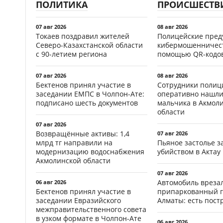
ПОЛИТИКА
ПРОИСШЕСТВ
07 авг 2026
08 авг 2026
Токаев поздравил жителей
Полицейские пред
Северо-Казахстанской области
кибермошенничест
с 90-летием региона
помощью QR-кодов
07 авг 2026
08 авг 2026
Бектенов принял участие в
Сотрудники полиц
заседании ЕМПС в Чолпон-Ате:
оперативно нашли
подписано шесть документов
мальчика в Акмол
области
07 авг 2026
Возвращённые активы: 1,4
07 авг 2026
млрд тг направили на
Пьяное застолье з
модернизацию водоснабжения
убийством в Актау
Акмолинской области
07 авг 2026
Автомобиль врезал
06 авг 2026
Бектенов принял участие в
припаркованный г
заседании Евразийского
Алматы: есть пос
межправительственного совета
в узком формате в Чолпон-Ате
06 авг 2026