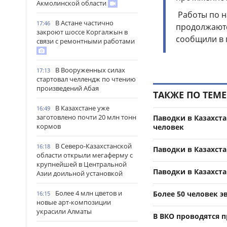
Акмолинской области
Работы по н
В Астане частично
17:46
продолжаютс
закроют шоссе Коргалжын в
сообщили в 
связи с ремонтными работами
В Вооруженных силах
17:13
стартовал челлендж по чтению
произведений Абая
ТАКЖЕ ПО ТЕМЕ
В Казахстане уже
16:49
заготовлено почти 20 млн тонн
Паводки в Казахста
кормов
человек
В Северо-Казахстанской
16:18
Паводки в Казахста
области открыли мегаферму с
крупнейшей в Центральной
Паводки в Казахста
Азии доильной установкой
Более 4 млн цветов и
Более 50 человек 
16:15
новые арт-композиции
украсили Алматы
В ВКО проводятся 