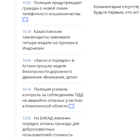
Полиция предупреждает
15:52
Комментарии отсутств
граждан о новой схеме
Будьте первым, кто ос
телефонного мошенничества
Казахстанские
15:18
таеквондисты завоевали
четыре медали на турнире в
Индонезии
«Закон и порядок»: в
14:50
Астане прошла неделя
безопасности дорожного
движения «Внимание, дети!»
Полиция усилила
14:16
контроль за соблюдением ПДД
на аварийно опасных участках
в Алматинской области
На БАКАД изменен
13:55
порядок оплаты проезда: для
добросовестных
пользователей стоимость