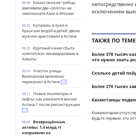
Казахстанские гребцы
09:36
непосредственно в
завоевали два «золота» на
исключением выхо
чемпионате Азии в Японии
Купались в луже и
09:32
брызгали водой в детей: двоих
мужчин арестовали в Астане
ТАКЖЕ ПО ТЕМЕ
Крупный канал сбыта
09:25
«синтетики» ликвидировали в
Более 370 тысяч ка
Алматы
что нужно знать р
Участок улицы
09:16
Сколько детей пойд
Валиханова временно
перекроют в Астане
Более 270 тысяч за
Новые эскалаторы и
09:11
лифты: как изменится вокзал
Казахстанцы подали
Астана-1 после реконструкции
Комментарии отсутств
Будьте первым, кто ос
Возвращённые
09:00
активы: 1,4 млрд тг
направили на