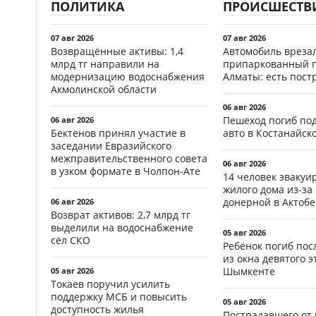
ПОЛИТИКА
ПРОИСШЕСТВ
07 авг 2026
07 авг 2026
Возвращённые активы: 1,4
Автомобиль врезал
млрд тг направили на
припаркованный г
модернизацию водоснабжения
Алматы: есть пос
Акмолинской области
06 авг 2026
Пешеход погиб по
06 авг 2026
Бектенов принял участие в
авто в Костанайск
заседании Евразийского
межправительственного совета
06 авг 2026
в узком формате в Чолпон-Ате
14 человек эвакуи
жилого дома из-за
донерной в Актобе
06 авг 2026
Возврат активов: 2,7 млрд тг
выделили на водоснабжение
05 авг 2026
сёл СКО
Ребёнок погиб пос
из окна девятого э
Шымкенте
05 авг 2026
Токаев поручил усилить
поддержку МСБ и повысить
05 авг 2026
доступность жилья
Пострадавшего от