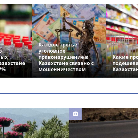
Каждое третье
о
уголовное
ных
правонарушение в
Какие пр
азахстане
Казахстане связано с
подешеве
7%
мошенничеством
Казахста