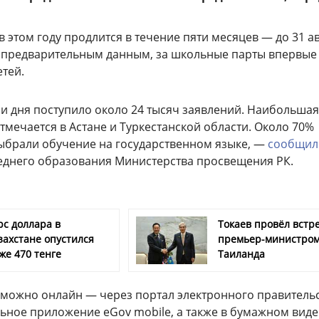
 этом году продлится в течение пяти месяцев — до 31 ав
 предварительным данным, за школьные парты впервые 
етей.
ри дня поступило около 24 тысяч заявлений. Наибольшая
тмечается в Астане и Туркестанской области. Около 70%
ыбрали обучение на государственном языке, —
сообщил
еднего образования Министерства просвещения РК.
рс доллара в
Токаев провёл встре
захстане опустился
премьер-министро
же 470 тенге
Таиланда
 можно онлайн — через портал электронного правитель
льное приложение eGov mobile, а также в бумажном вид