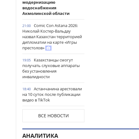
модернизацию
водоснабжения
Акмолинской области
Comic Con Astana 2026:
21:00
Николай Костер-Вальдау
назвал Казахстан территорией
дипломатии на карте «Игры
престолов»
Казахстанцы смогут
19:05
получать слуховые аппараты
без установления
инвалидности
Астанчанина арестовали
18:40
на 10 суток после публикации
видео в TikTok
Травмированных
18:26
ВСЕ НОВОСТИ
туристов из России спасли в
горах Алматинской области
АНАЛИТИКА
Проезд по БАКАД
18:17