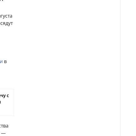
густа
сядут
и
в
чу с
м
ства
е —