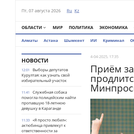
Пт, 07 августа 2026
Ru
Kz
ОБЛАСТИ
МИР
ПОЛИТИКА
ЭКОНОМИКА
Алматы
Астана
Шымкент
ИИ
Криминал
О
4-04-2025, 17:35
НОВОСТИ
Приём за
Выборы депутатов
12:01
продлится
Курултая: как узнать свой
избирательный участок
Минпрос
Служебная собака
11:41
помогла полицейским найти
пропавшую 18-летнюю
девушку в Караганде
«Я просто любил»:
11:33
актюбинца привлекут к
ответственности за