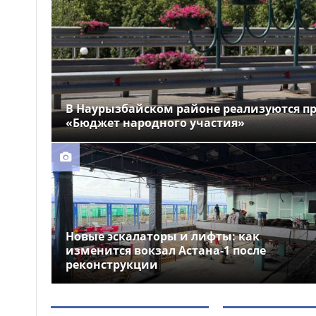
области приняли участие в
экологической акции
Астанчанку наказали за
17:19
купание в запрещённом месте
Бектенов принял участие
17:09
в заседании Евразийского
В Наурызбайском районе реализуются п
межправительственного
«Бюджет народного участия»
совета в узком формате в
Чолпон-Ате
Новые эскалаторы и лифты: как
изменится вокзал Астана-1 после
реконструкции