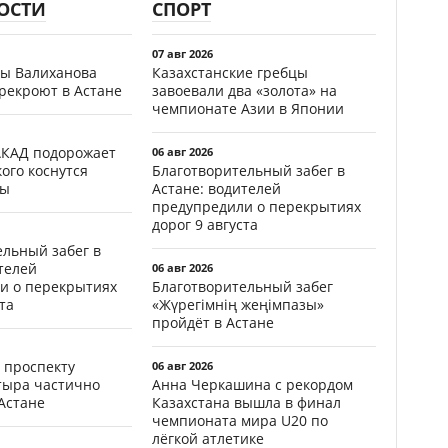
ОСТИ
СПОРТ
07 авг 2026
цы Валиханова
Казахстанские гребцы
рекроют в Астане
завоевали два «золота» на
чемпионате Азии в Японии
АКАД подорожает
06 авг 2026
кого коснутся
Благотворительный забег в
фы
Астане: водителей
предупредили о перекрытиях
дорог 9 августа
ельный забег в
телей
06 авг 2026
и о перекрытиях
Благотворительный забег
та
«Жүрегімнің жеңімпазы»
пройдёт в Астане
 проспекту
06 авг 2026
тыра частично
Анна Черкашина с рекордом
Астане
Казахстана вышла в финал
чемпионата мира U20 по
лёгкой атлетике