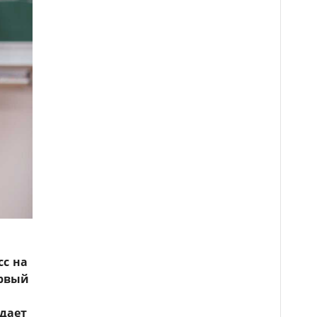
сс на
ервый
едает