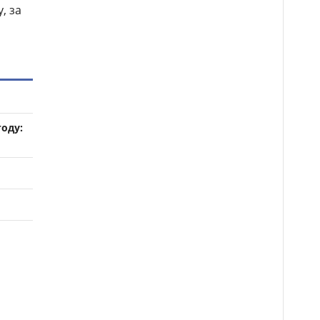
, за
году: