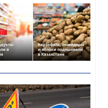
одукты
Картофель, помидоры
ли в
и яблоки подешевели
не
в Казахстане