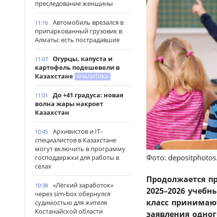
преследование женщины
Автомобиль врезался в
11:16
припаркованный грузовик в
Алматы: есть пострадавшие
Огурцы, капуста и
11:07
картофель подешевели в
Казахстане
АНАЛИТИКА
До +41 градуса: новая
11:01
волна жары накроет
Казахстан
Архивистов и IT-
10:45
специалистов в Казахстане
могут включить в программу
Фото: depositphoto
господдержки для работы в
сёлах
Продолжается пр
«Лёгкий заработок»
10:38
2025–2026 учебн
через sim-box обернулся
класс принимают
судимостью для жителя
Костанайской области
заявления одног