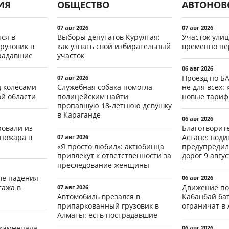
ИЯ
ОБЩЕСТВО
АВТОНОВ
07 авг 2026
07 авг 2026
ся в
Выборы депутатов Курултая:
Участок ули
рузовик в
как узнать свой избирательный
временно пе
традавшие
участок
06 авг 2026
Проезд по Б
07 авг 2026
д колёсами
Служебная собака помогла
не для всех: 
ой области
полицейским найти
новые тари
пропавшую 18-летнюю девушку
в Караганде
06 авг 2026
ровали из
Благотворит
 пожара в
Астане: води
07 авг 2026
«Я просто любил»: актюбинца
предупредил
привлекут к ответственности за
дорог 9 авгус
преследование женщины
ле падения
06 авг 2026
тажа в
Движение по
07 авг 2026
Автомобиль врезался в
Кабанбай ба
припаркованный грузовик в
ограничат в 
Алматы: есть пострадавшие
 камнепада
06 авг 2026