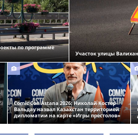
роекты по программе
Участок улицы Валихан
Comic Con Astana 2026: Николай Костер-
Вальдау назвал Казахстан территорией
дипломатии на карте «Игры престолов»