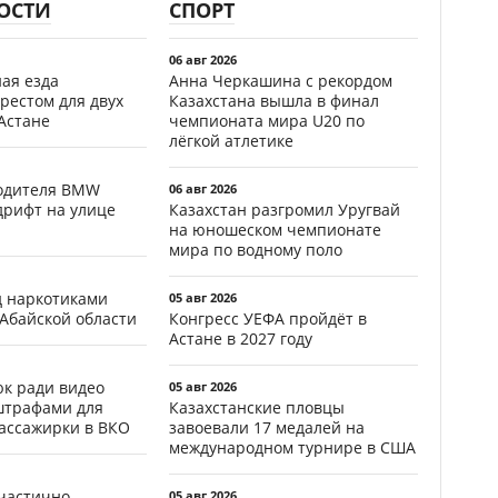
ОСТИ
СПОРТ
06 авг 2026
ая езда
Анна Черкашина с рекордом
рестом для двух
Казахстана вышла в финал
Астане
чемпионата мира U20 по
лёгкой атлетике
водителя BMW
06 авг 2026
дрифт на улице
Казахстан разгромил Уругвай
на юношеском чемпионате
мира по водному поло
д наркотиками
05 авг 2026
 Абайской области
Конгресс УЕФА пройдёт в
Астане в 2027 году
к ради видео
05 авг 2026
штрафами для
Казахстанские пловцы
пассажирки в ВКО
завоевали 17 медалей на
международном турнире в США
частично
05 авг 2026