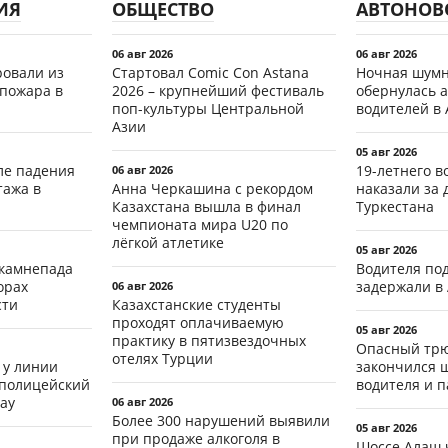
ИЯ
ОБЩЕСТВО
АВТОНОВ
06 авг 2026
06 авг 2026
ровали из
Стартовал Comic Con Astana
Ночная шумн
 пожара в
2026 – крупнейший фестиваль
обернулась а
поп-культуры Центральной
водителей в 
Азии
05 авг 2026
ле падения
19-летнего 
06 авг 2026
тажа в
Анна Черкашина с рекордом
наказали за 
Казахстана вышла в финал
Туркестана
чемпионата мира U20 по
лёгкой атлетике
05 авг 2026
 камнепада
Водителя по
орах
задержали в
06 авг 2026
сти
Казахстанские студенты
проходят оплачиваемую
05 авг 2026
практику в пятизвездочных
Опасный трю
отелях Турции
 у линии
закончился 
 полицейский
водителя и 
ау
06 авг 2026
Более 300 нарушений выявили
05 авг 2026
при продаже алкоголя в
Шоссе Алаш 