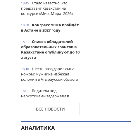
Стало известно, кто
18:45
представит Казахстан на
конкурсе «Мисс Мира–2026»
Конгресс УЕФА пройдёт
18:38
в Астане в 2027 году
Список обладателей
18:21
образовательных грантов в
Казахстане опубликуют до 10
августа
Шесть раз ударил сына
18:10
ножом: мужчина избежал
колонии в Атырауской области
Водителя под
18:01
наркотиками задержали в
Абайской области
ВСЕ НОВОСТИ
Потерявшуюся 6-летнюю
17:43
девочку нашли на Алаколе
АНАЛИТИКА
Сорвал вывески с мечети:
17:24