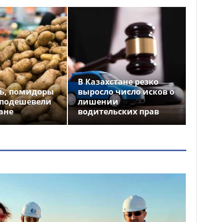
В Казахстане резко
ь, помидоры
выросло число исков о
 подешевели
лишении
ане
водительских прав