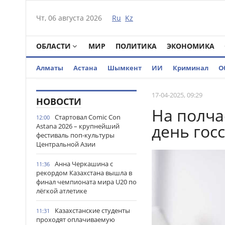
Чт, 06 августа 2026
Ru
Kz
ОБЛАСТИ
МИР
ПОЛИТИКА
ЭКОНОМИКА
Алматы
Астана
Шымкент
ИИ
Криминал
О
17-04-2025, 09:29
НОВОСТИ
На полча
Стартовал Comic Con
12:00
день гос
Astana 2026 – крупнейший
фестиваль поп-культуры
Центральной Азии
Анна Черкашина с
11:36
рекордом Казахстана вышла в
финал чемпионата мира U20 по
лёгкой атлетике
Казахстанские студенты
11:31
проходят оплачиваемую