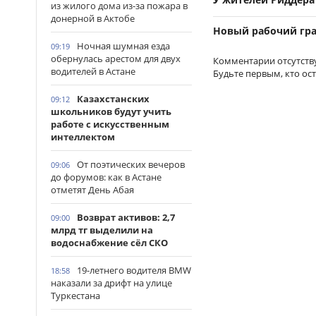
из жилого дома из-за пожара в
донерной в Актобе
Новый рабочий гра
Ночная шумная езда
09:19
обернулась арестом для двух
Комментарии отсутств
водителей в Астане
Будьте первым, кто ос
Казахстанских
09:12
школьников будут учить
работе с искусственным
интеллектом
От поэтических вечеров
09:06
до форумов: как в Астане
отметят День Абая
Возврат активов: 2,7
09:00
млрд тг выделили на
водоснабжение сёл СКО
19-летнего водителя BMW
18:58
наказали за дрифт на улице
Туркестана