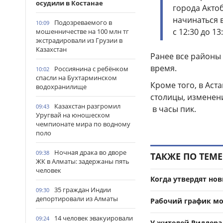
осудили в Костанае
города Акто
начинаться в
Подозреваемого в
10:09
с 12:30 до 1
мошенничестве на 100 млн тг
экстрадировали из Грузии в
Казахстан
Ранее все районы
время.
Россиянина с ребёнком
10:02
спасли на Бухтарминском
Кроме того, в Аст
водохранилище
столицы, изменен
Казахстан разгромил
09:43
в часы пик.
Уругвай на юношеском
чемпионате мира по водному
поло
Ночная драка во дворе
09:38
ТАКЖЕ ПО ТЕМЕ
ЖК в Алматы: задержаны пять
человек
Когда утвердят но
35 граждан Индии
09:30
депортировали из Алматы
Рабочий график мо
14 человек эвакуировали
09:24
У жителей Риддера