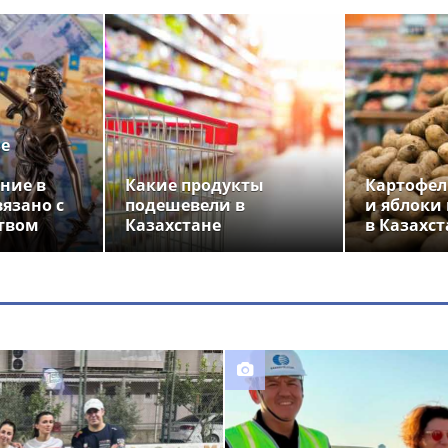
ье
ние в
Какие продукты
Картофел
вязано с
подешевели в
и яблоки
твом
Казахстане
в Казахст