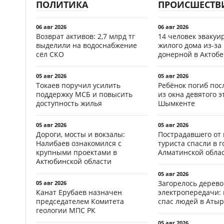
ПОЛИТИКА
ПРОИСШЕСТВ
06 авг 2026
06 авг 2026
Возврат активов: 2,7 млрд тг
14 человек эвакуи
выделили на водоснабжение
жилого дома из-за
сёл СКО
донерной в Актобе
05 авг 2026
05 авг 2026
Токаев поручил усилить
Ребёнок погиб пос
поддержку МСБ и повысить
из окна девятого э
доступность жилья
Шымкенте
05 авг 2026
05 авг 2026
Дороги, мосты и вокзалы:
Пострадавшего от
Налибаев ознакомился с
туриста спасли в г
крупными проектами в
Алматинской обла
Актюбинской области
05 авг 2026
Загорелось дерево
05 авг 2026
Канат Ерубаев назначен
электропередачи:
председателем Комитета
спас людей в Атыр
геологии МПС РК
05 авг 2026