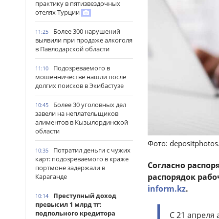
практику в пятизвездочных
отелях Турции
Более 300 нарушений
11:25
выявили при продаже алкоголя
в Павлодарской области
Подозреваемого в
11:10
мошенничестве нашли после
долгих поисков в Экибастузе
Более 30 уголовных дел
10:45
завели на неплательщиков
алиментов в Кызылординской
области
Фото: depositphoto
Потратил деньги с чужих
10:35
карт: подозреваемого в краже
Согласно распо
портмоне задержали в
распорядок рабо
Караганде
inform.kz
.
Преступный доход
10:14
превысил 1 млрд тг:
подпольного кредитора
С 21 апреля