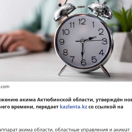
s.com
ряжению акима Актюбинской области, утверждён н
чего времени, передает
kazlenta.kz
со ссылкой на
 аппарат акима области, областные управления и акимат