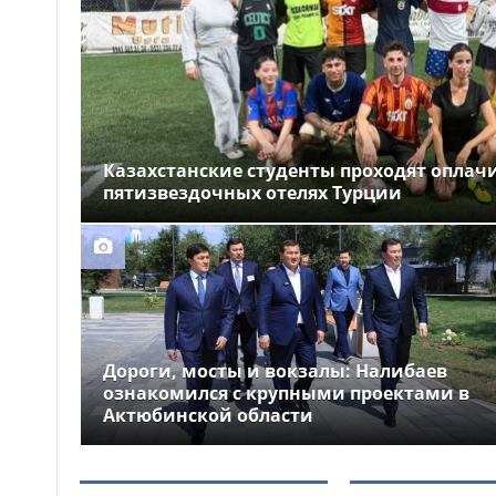
Незаконные кредиты
16:37
почти на 2 млрд тг: 21
участника ОПГ осудили в
Казахстане
Казахстанские студенты проходят оплач
пятизвездочных отелях Турции
Дороги, мосты и вокзалы: Налибаев
ознакомился с крупными проектами в
Актюбинской области