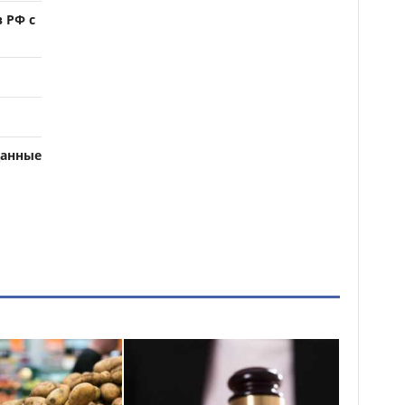
 РФ с
данные