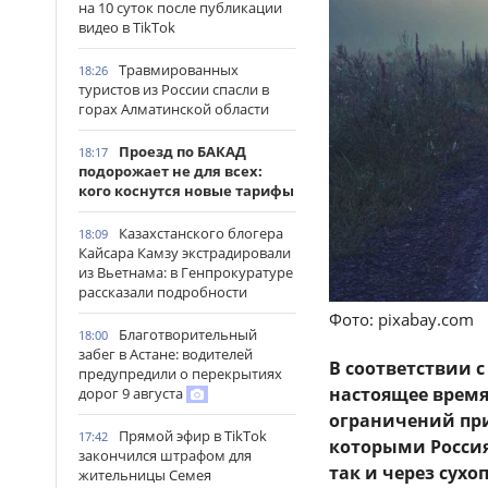
на 10 суток после публикации
видео в TikTok
Травмированных
18:26
туристов из России спасли в
горах Алматинской области
Проезд по БАКАД
18:17
подорожает не для всех:
кого коснутся новые тарифы
Казахстанского блогера
18:09
Кайсара Камзу экстрадировали
из Вьетнама: в Генпрокуратуре
рассказали подробности
Фото: pixabay.com
Благотворительный
18:00
забег в Астане: водителей
В соответствии с
предупредили о перекрытиях
настоящее время
дорог 9 августа
ограничений при
Прямой эфир в TikTok
17:42
которыми Россия
закончился штрафом для
так и через сух
жительницы Семея