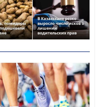
В Казахстане резко
ь, помидоры
выросло число исков о
 подешевели
лишении
ане
водительских прав