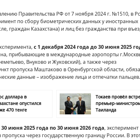
лению Правительства РФ от 7 ноября 2024 г. №1510, в Р
римент по сбору биометрических данных у иностранных
сле, граждан Казахстана) и лиц без гражданства при въез
эксперимента,
с 1 декабря 2024 года до 30 июня 2025 го
ана, прибывающие в международные аэропорты г.Москв
метьево, Внуково и Жуковский), а также через
нкт пропуска Маштаково в Оренбургской области, обяз
ческие данные – изображение лица и отпечатки пальцев
рс доллара в
Токаев провёл встре
захстане опустился
премьер-министро
же 470 тенге
Таиланда
с 30 июня 2025 года по 30 июня 2026 года
, эксперимент
ы пропуска через государственную границу России. В это