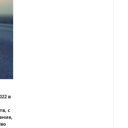
022 в
в, с
ение,
тво