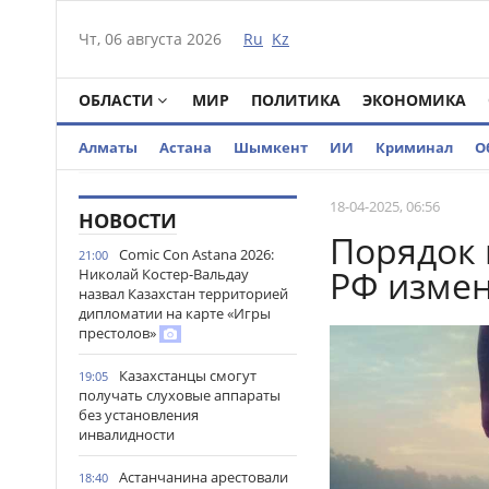
Чт, 06 августа 2026
Ru
Kz
ОБЛАСТИ
МИР
ПОЛИТИКА
ЭКОНОМИКА
Алматы
Астана
Шымкент
ИИ
Криминал
О
18-04-2025, 06:56
НОВОСТИ
Порядок 
Comic Con Astana 2026:
21:00
РФ измен
Николай Костер-Вальдау
назвал Казахстан территорией
дипломатии на карте «Игры
престолов»
Казахстанцы смогут
19:05
получать слуховые аппараты
без установления
инвалидности
Астанчанина арестовали
18:40