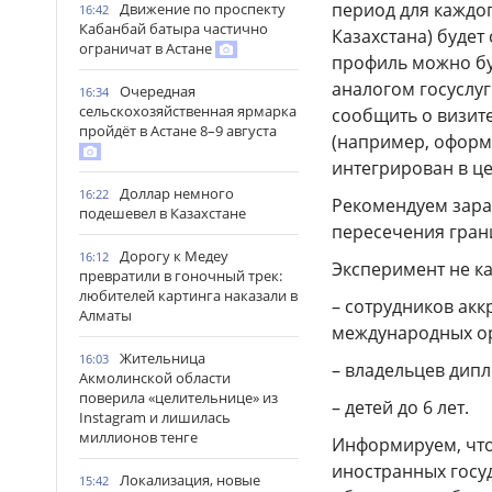
период для каждо
Движение по проспекту
16:42
Кабанбай батыра частично
Казахстана) буде
ограничат в Астане
профиль можно бу
аналогом госуслуг
Очередная
16:34
сельскохозяйственная ярмарка
сообщить о визите
пройдёт в Астане 8–9 августа
(например, оформ
интегрирован в це
Доллар немного
16:22
Рекомендуем зара
подешевел в Казахстане
пересечения гран
Дорогу к Медеу
16:12
Эксперимент не ка
превратили в гоночный трек:
любителей картинга наказали в
– сотрудников акк
Алматы
международных ор
Жительница
16:03
– владельцев дип
Акмолинской области
поверила «целительнице» из
– детей до 6 лет.
Instagram и лишилась
миллионов тенге
Информируем, что
иностранных госуд
Локализация, новые
15:42