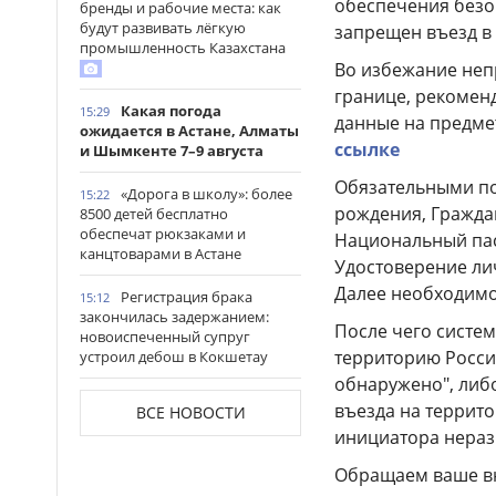
обеспечения безоп
бренды и рабочие места: как
будут развивать лёгкую
запрещен въезд в
промышленность Казахстана
Во избежание непр
границе, рекомен
Какая погода
15:29
данные на предме
ожидается в Астане, Алматы
ссылке
и Шымкенте 7–9 августа
Обязательными по
«Дорога в школу»: более
15:22
рождения, Граждан
8500 детей бесплатно
обеспечат рюкзаками и
Национальный пас
канцтоварами в Астане
Удостоверение ли
Далее необходимо 
Регистрация брака
15:12
закончилась задержанием:
После чего систем
новоиспеченный супруг
территорию Росси
устроил дебош в Кокшетау
обнаружено", либ
В древнем городище
15:00
въезда на террит
ВСЕ НОВОСТИ
Сауран началась реставрация
инициатора нераз
исторических памятников
Обращаем ваше вн
Выезд на встречную
14:53