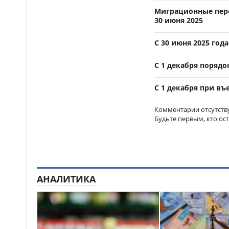
Казахстане
Миграционные пере
30 июня 2025
Более 1 млн тг: кому в
14:00
Казахстане предлагали
самые высокие зарплаты
С 30 июня 2025 год
Стало известно, на
12:55
С 1 декабря порядо
какие специальности
выделили больше всего
С 1 декабря при въ
грантов в Казахстане
Комментарии отсутств
Будьте первым, кто ос
АНАЛИТИКА