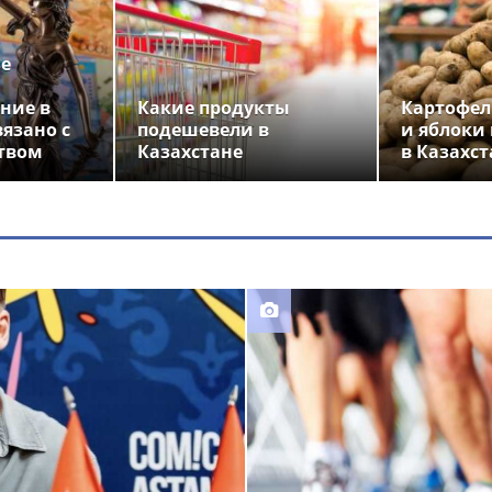
ье
ние в
Какие продукты
Картофел
вязано с
подешевели в
и яблоки
твом
Казахстане
в Казахст