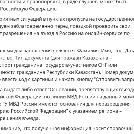
асности и правопорядка, в ряде случаев, может быть
 Российскую Федерацию.
иятных ситуаций в пунктах пропуска на государственно
дуем заблаговременно перед поездкой проверить свои
т разрешения на въезд в Россию на онлайн-сервисе по
лями для заполнения являются: Фамилия, Имя, Пол, Дат
ство, Тип документа (для граждан Казахстана –
порт гражданина государств-участников СНГ или
чности гражданина Республики Казахстан), Номер докум
ввести код с картинки и нажать кнопку "Отправить запро
а выдаст либо ответ "Оснований, препятствующих въезд
йской Федерации, по линии МВД России на данный мом
о "У МВД России имеются основания для неразрешения
орию Российской Федерации" с указанием региона –
решения въезда.
имание, что полученная информация носит справочны