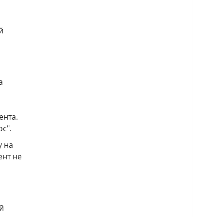
й
а
ента.
с".
у на
ент не
й