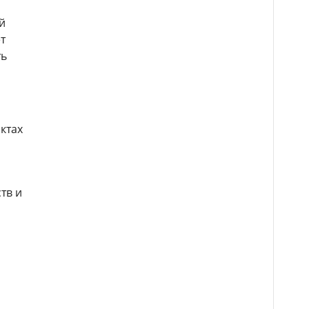
й
т
ть
ктах
тв и