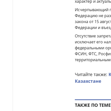
характер и актуал
полосу обернулся лишением
прав для двух водителей в
Исчерпывающий пе
Таразе
Федерацию не разр
Водителей предупредили
14:40
закона от 15 авгу
об ограничении движения на
Федерации и въез
участке трассы Алматы–Тараз
Отсутствие запре
исключает его на
Более 170
14:34
федеральными орг
несовершеннолетних нашли в
ночном заведении Астаны
ФСИН, ФТС, Росфи
территориальным
Более 16 тысяч водителей
14:21
грузовиков наказали в Алматы
Читайте также:
Подростки жестоко
14:14
Казахстане
избили школьника и сняли это
на видео в Мангистауской
области
Итоги ЕНТ-2026: сколько
14:05
абитуриентов смогут
ТАКЖЕ ПО ТЕМЕ
претендовать на гранты в