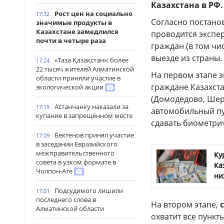
Казахстана в РФ.
Рост цен на социально
17:32
Согласно постанов
значимые продукты в
Казахстане замедлился
проводится экспе
почти в четыре раза
граждан (в том чи
выезде из страны.
«Таза Қазақстан»: более
17:24
22 тысяч жителей Алматинской
На первом этапе 
области приняли участие в
граждане Казахст
экологической акции
(Домодедово, Шере
Астанчанку наказали за
17:19
автомобильный пу
купание в запрещённом месте
сдавать биометри
Бектенов принял участие
17:09
в заседании Евразийского
межправительственного
Ку
совета в узком формате в
Ка
Чолпон-Ате
ни
Подсудимого лишили
17:01
последнего слова в
На втором этапе,
Алматинской области
охватит все пункт