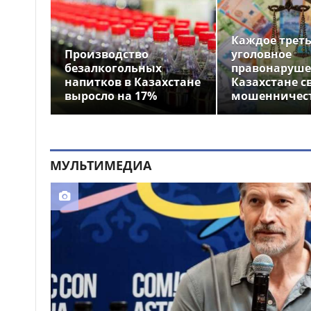
Каждое трет
Производство
уголовное
безалкогольных
правонаруше
напитков в Казахстане
Казахстане с
выросло на 17%
мошенничес
МУЛЬТИМЕДИА