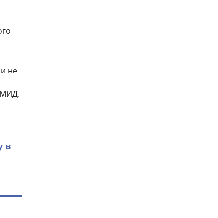
ого
ии не
 МИД,
у в