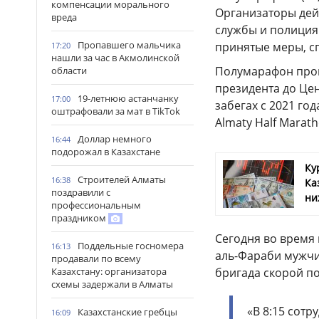
компенсации морального
Организаторы дей
вреда
службы и полиция
Пропавшего мальчика
принятые меры, сп
17:20
нашли за час в Акмолинской
Полумарафон прош
области
президента до Цен
19-летнюю астанчанку
17:00
забегах с 2021 го
оштрафовали за мат в TikTok
Almaty Half Marat
Доллар немного
16:44
подорожал в Казахстане
Ку
Строителей Алматы
16:38
Ка
поздравили с
ни
профессиональным
праздником
Сегодня во время
Поддельные госномера
16:13
аль-Фараби мужчин
продавали по всему
Казахстану: организатора
бригада скорой п
схемы задержали в Алматы
«В 8:15 сотр
Казахстанские гребцы
16:09