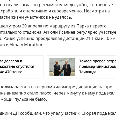
ствовали согласно регламенту: медслужбы, экстренные
 сработали оперативно и своевременно. Несмотря на
асти жизни участников не удалось.
ел утром 20 апреля по маршруту из Парка первого
трального стадиона. Аккоян Рсалиев регулярно участвуе
да. Ранее успешно преодолевал дистанции 21,1 км и 10 км
hon и Almaty Marathon.
рс доллара в
Токаев провёл встре
захстане опустился
премьер-министро
же 470 тенге
Таиланда
 полумарафона на первом километре дистанции на прос
е внезапно стало плохо, через минуту к нему подъехал
омощи, пульса не было.
удники ДП сообщили, что упал участник. Скорая подъехал