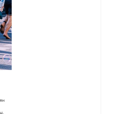
оян
ы.