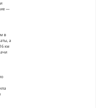
ли
ние —
м в
аты, а
16 км
рачи
ло
ила
я