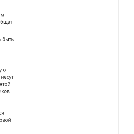
ам
общат
ь быть
у о
 несут
нятой
иков
ся
ервой