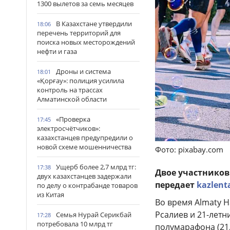
1300 вылетов за семь месяцев
В Казахстане утвердили
18:06
перечень территорий для
поиска новых месторождений
нефти и газа
Дроны и система
18:01
«Қорғау»: полиция усилила
контроль на трассах
Алматинской области
«Проверка
17:45
электросчётчиков»:
казахстанцев предупредили о
новой схеме мошенничества
Фото: pixabay.com
Ущерб более 2,7 млрд тг:
17:38
Двое участников
двух казахстанцев задержали
передает
kazlent
по делу о контрабанде товаров
из Китая
Во время Almaty H
Рсалиев и 21-лет
Семья Нурай Серикбай
17:28
потребовала 10 млрд тг
полумарафона (21,