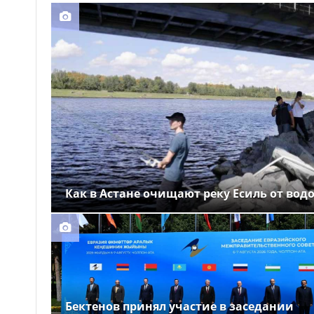
Как в Астане очищают реку Есиль от вод
Бектенов принял участие в заседании