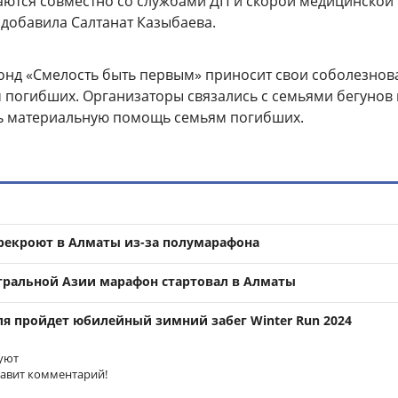
ются совместно со службами ДП и скорой медицинской
добавила Салтанат Казыбаева.
нд «Смелость быть первым» приносит свои соболезнов
 погибших. Организаторы связались с семьями бегунов 
ь материальную помощь семьям погибших.
рекроют в Алматы из-за полумарафона
ральной Азии марафон стартовал в Алматы
ля пройдет юбилейный зимний забег Winter Run 2024
уют
тавит комментарий!