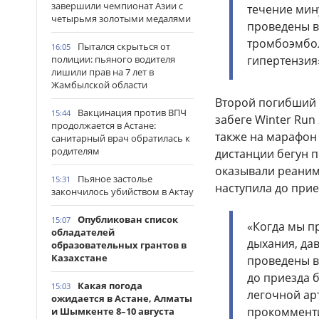
завершили чемпионат Азии с
течение мин
четырьмя золотыми медалями
проведены в
тромбоэмбол
Пытался скрыться от
16:05
полиции: пьяного водителя
гипертензия
лишили прав на 7 лет в
Жамбылской области
Второй погибший 
Вакцинация против ВПЧ
15:44
забеге Winter Run
продолжается в Астане:
также на марафон 
санитарный врач обратилась к
родителям
дистанции бегун 
оказывали реаним
Пьяное застолье
15:31
наступила до прие
закончилось убийством в Актау
Опубликован список
15:07
«Когда мы пр
обладателей
дыхания, да
образовательных грантов в
Казахстане
проведены в
до приезда 
Какая погода
15:03
легочной ар
ожидается в Астане, Алматы
прокомменти
и Шымкенте 8–10 августа