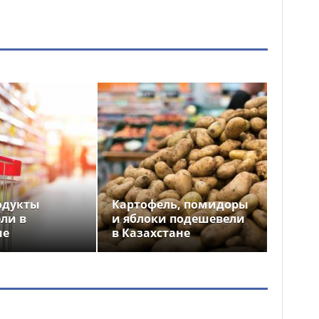
одукты
Картофель, помидоры
ли в
и яблоки подешевели
не
в Казахстане