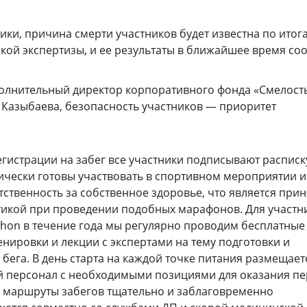
ки, причина смерти участников будет известна по итог
кой экспертизы, и ее результаты в ближайшее время со
олнительный директор корпоративного фонда «Смелост
 Казыбаева, безопасность участников — приоритет
егистрации на забег все участники подписывают расписк
зически готовы участвовать в спортивном мероприятии и
тственность за собственное здоровье, что является при
тикой при проведении подобных марафонов. Для участн
thon в течение года мы регулярно проводим бесплатные
енировки и лекции с экспертами на тему подготовки и
бега. В день старта на каждой точке питания размещает
 персонал с необходимыми позициями для оказания п
 маршруты забегов тщательно и заблаговременно