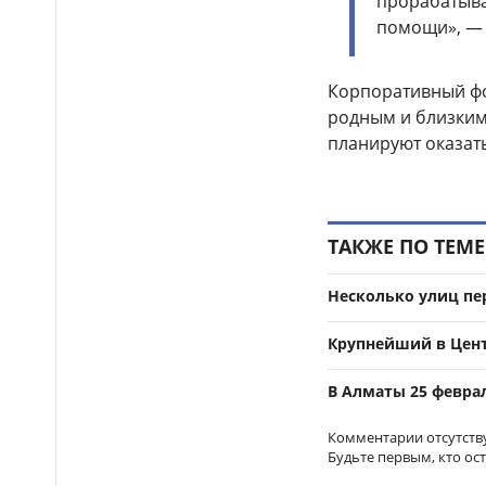
прорабатыва
помощи», — 
Бектенов принял участие
14:00
в заседании ЕМПС в Чолпон-
Ате: подписано шесть
документов
Корпоративный фо
родным и близким
16 тысяч гостей посетили
13:48
планируют оказат
Comic Con Astana 2026 в первый
день
Дело о гибели
12:50
фельдшера Улданы Мырзуан
ТАКЖЕ ПО ТЕМЕ
направили в суд Астаны
Лишённый прав
12:39
Несколько улиц пе
водитель снова попался
пьяным за рулём и отправился
Крупнейший в Цент
в колонию в Жетысуской
области
В Алматы 25 февра
Стало известно имя
12:21
нового главного тренера
Комментарии отсутств
сборной Казахстана по футболу
Будьте первым, кто ос