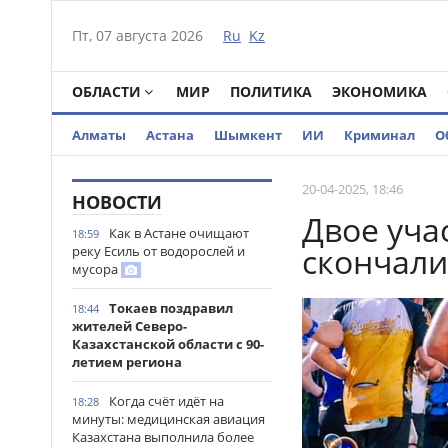
Пт, 07 августа 2026
Ru
Kz
ОБЛАСТИ
МИР
ПОЛИТИКА
ЭКОНОМИКА
Алматы
Астана
Шымкент
ИИ
Криминал
О
20-04-2025, 18:46
НОВОСТИ
Двое уча
Как в Астане очищают
18:59
скончали
реку Есиль от водорослей и
мусора
Токаев поздравил
18:44
жителей Северо-
Казахстанской области с 90-
летием региона
Когда счёт идёт на
18:28
минуты: медицинская авиация
Казахстана выполнила более