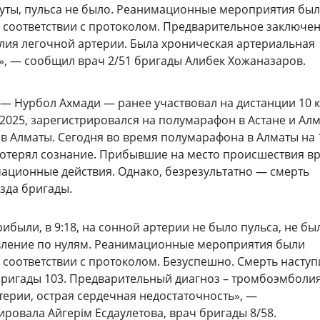
уты, пульса не было. Реанимационные мероприятия бы
 соответствии с протоколом. Предварительное заключе
ия легочной артерии. Была хроническая артериальная
», — сообщил врач 2/51 бригады Алибек Хожаназаров.
— Нурбол Ахмади — ранее участвовал на дистанции 10 к
 2025, зарегистрировался на полумарафон в Астане и Алм
в Алматы. Сегодня во время полумарафона в Алматы на 
потерял сознание. Прибывшие на место происшествия в
ационные действия. Однако, безрезультатно — смерть
зда бригады.
ибыли, в 9:18, на сонной артерии не было пульса, не бы
вление по нулям. Реанимационные мероприятия были
 соответствии с протоколом. Безуспешно. Смерть наступ
бригады 103. Предварительный диагноз – тромбоэмболи
терии, острая сердечная недостаточность», —
ровала Айгерім Есдаулетова, врач бригады 8/58.