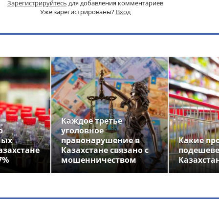
Зарегистрируйтесь
для добавления комментариев
Уже зарегистрированы?
Вход
Каждое третье
о
уголовное
ных
правонарушение в
Какие пр
азахстане
Казахстане связано с
подешеве
7%
мошенничеством
Казахста