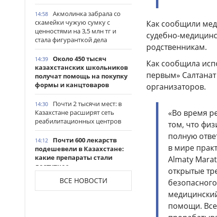
Акмолинка забрала со
14:58
скамейки чужую сумку с
Как сообщили меди
ценностями на 3,5 млн тг и
судебно-медицинс
стала фигуранткой дела
родственникам.
Около 450 тысяч
14:39
Как сообщила исп
казахстанских школьников
первым» Салтанат
получат помощь на покупку
формы и канцтоваров
организаторов.
Почти 2 тысячи мест: в
14:30
«Во время р
Казахстане расширят сеть
реабилитационных центров
том, что фи
полную отве
Почти 600 лекарств
14:12
в мире прак
подешевели в Казахстане:
какие препараты стали
Almaty Mara
доступнее
открытые тр
ВСЕ НОВОСТИ
безопасного 
Казахстанские
14:06
медицинский
таеквондисты завоевали
четыре медали на турнире в
помощи. Все
Индонезии