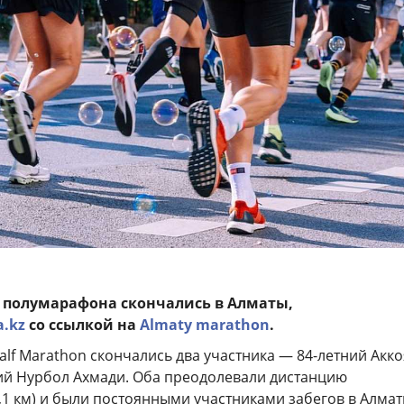
 полумарафона скончались в Алматы,
a.kz
со ссылкой на
Almaty marathon
.
alf Marathon скончались два участника — 84-летний Акк
ний Нурбол Ахмади. Оба преодолевали дистанцию
1 км) и были постоянными участниками забегов в Алмат