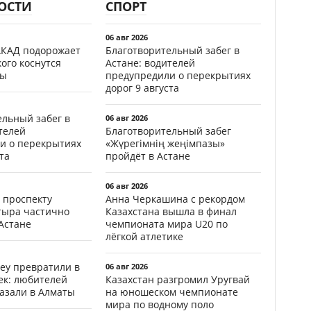
ОСТИ
СПОРТ
06 авг 2026
АКАД подорожает
Благотворительный забег в
кого коснутся
Астане: водителей
фы
предупредили о перекрытиях
дорог 9 августа
ельный забег в
06 авг 2026
телей
Благотворительный забег
и о перекрытиях
«Жүрегімнің жеңімпазы»
та
пройдёт в Астане
06 авг 2026
 проспекту
Анна Черкашина с рекордом
тыра частично
Казахстана вышла в финал
Астане
чемпионата мира U20 по
лёгкой атлетике
еу превратили в
06 авг 2026
ек: любителей
Казахстан разгромил Уругвай
казали в Алматы
на юношеском чемпионате
мира по водному поло