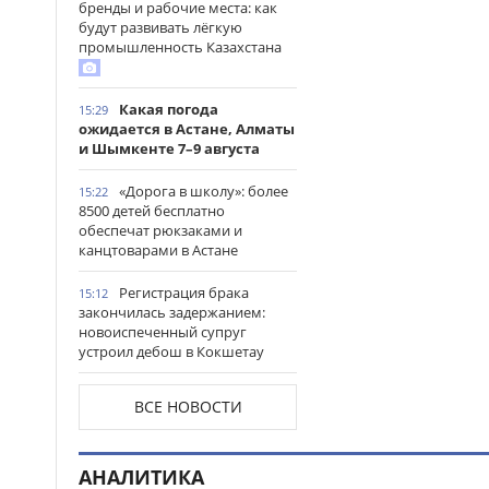
бренды и рабочие места: как
будут развивать лёгкую
промышленность Казахстана
Какая погода
15:29
ожидается в Астане, Алматы
и Шымкенте 7–9 августа
«Дорога в школу»: более
15:22
8500 детей бесплатно
обеспечат рюкзаками и
канцтоварами в Астане
Регистрация брака
15:12
закончилась задержанием:
новоиспеченный супруг
устроил дебош в Кокшетау
В древнем городище
15:00
ВСЕ НОВОСТИ
Сауран началась реставрация
исторических памятников
АНАЛИТИКА
Выезд на встречную
14:53