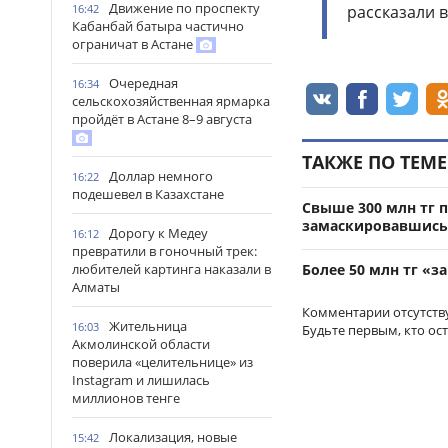
Движение по проспекту
рассказали 
16:42
Кабанбай батыра частично
ограничат в Астане
Очередная
16:34
сельскохозяйственная ярмарка
пройдёт в Астане 8–9 августа
ТАКЖЕ ПО ТЕМЕ
Доллар немного
16:22
подешевел в Казахстане
Свыше 300 млн тг 
замаскировавшись
Дорогу к Медеу
16:12
превратили в гоночный трек:
Более 50 млн тг «
любителей картинга наказали в
Алматы
Комментарии отсутств
Жительница
16:03
Будьте первым, кто ос
Акмолинской области
поверила «целительнице» из
Instagram и лишилась
миллионов тенге
Локализация, новые
15:42