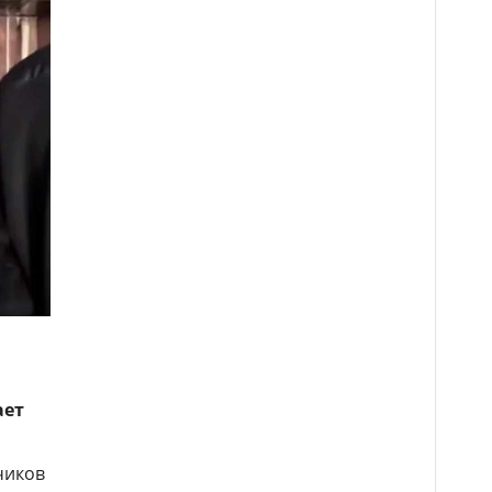
ает
чиков