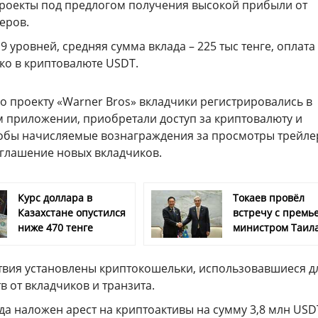
проекты под предлогом получения высокой прибыли от
еров.
9 уровней, средняя сумма вклада – 225 тыс тенге, оплата
ко в криптовалюте USDT.
по проекту «Warner Bros» вкладчики регистрировались в
 приложении, приобретали доступ за криптовалюту и
обы начисляемые вознаграждения за просмотры трейлер
иглашение новых вкладчиков.
Курс доллара в
Токаев провёл
Казахстане опустился
встречу с премь
ниже 470 тенге
министром Таил
ствия установлены криптокошельки, использовавшиеся д
в от вкладчиков и транзита.
да наложен арест на криптоактивы на сумму 3,8 млн USDT