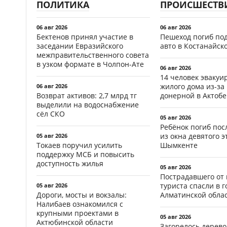
ПОЛИТИКА
ПРОИСШЕСТВ
06 авг 2026
06 авг 2026
Бектенов принял участие в
Пешеход погиб по
заседании Евразийского
авто в Костанайск
межправительственного совета
в узком формате в Чолпон-Ате
06 авг 2026
14 человек эвакуи
жилого дома из-за
06 авг 2026
Возврат активов: 2,7 млрд тг
донерной в Актобе
выделили на водоснабжение
сёл СКО
05 авг 2026
Ребёнок погиб пос
из окна девятого э
05 авг 2026
Токаев поручил усилить
Шымкенте
поддержку МСБ и повысить
доступность жилья
05 авг 2026
Пострадавшего от
туриста спасли в г
05 авг 2026
Дороги, мосты и вокзалы:
Алматинской обла
Налибаев ознакомился с
крупными проектами в
05 авг 2026
Актюбинской области
Загорелось дерево