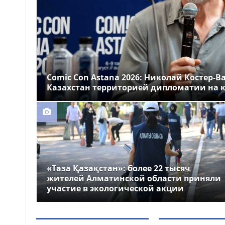
Казахстане
Более 1 млн тг: кому в
14:00
Казахстане предлагали
самые высокие зарплаты
Стало известно, на
12:55
какие специальности
Comic Con Astana 2026: Николай Костер-В
выделили больше всего
Казахстан территорией дипломатии на к
грантов в Казахстане
«Таза Қазақстан»: более 22 тысяч
жителей Алматинской области приняли
участие в экологической акции