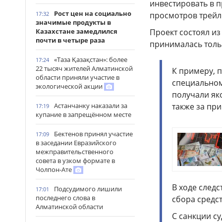
инвестировать в 
Рост цен на социально
просмотров трейл
17:32
значимые продукты в
Проект состоял из 
Казахстане замедлился
почти в четыре раза
принималась толь
«Таза Қазақстан»: более
17:24
22 тысяч жителей Алматинской
К примеру, 
области приняли участие в
специальном
экологической акции
получали як
также за пр
Астанчанку наказали за
17:19
купание в запрещённом месте
Бектенов принял участие
17:09
в заседании Евразийского
межправительственного
совета в узком формате в
Чолпон-Ате
В ходе след
Подсудимого лишили
17:01
последнего слова в
сбора средст
Алматинской области
С санкции су