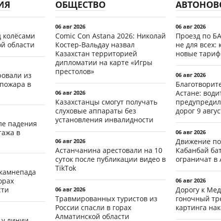
ИЯ
ОБЩЕСТВО
АВТОНОВ
06 авг 2026
06 авг 2026
д колёсами
Comic Con Astana 2026: Николай
Проезд по Б
ой области
Костер-Вальдау назвал
не для всех: 
Казахстан территорией
новые тари
дипломатии на карте «Игры
престолов»
ровали из
06 авг 2026
 пожара в
Благотворит
Астане: води
06 авг 2026
Казахстанцы смогут получать
предупредил
слуховые аппараты без
дорог 9 авгус
установления инвалидности
ле падения
тажа в
06 авг 2026
Движение по
06 авг 2026
Астанчанина арестовали на 10
Кабанбай ба
суток после публикации видео в
ограничат в 
TikTok
 камнепада
орах
06 авг 2026
сти
Дорогу к Мед
06 авг 2026
Травмированных туристов из
гоночный тр
России спасли в горах
картинга на
Алматинской области
 у линии