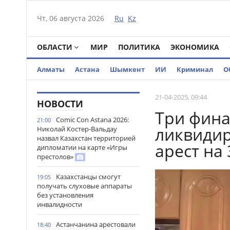
Чт, 06 августа 2026
Ru
Kz
ОБЛАСТИ
МИР
ПОЛИТИКА
ЭКОНОМИКА
Алматы
Астана
Шымкент
ИИ
Криминал
О
21-04-2025, 09:44
НОВОСТИ
Три фин
Comic Con Astana 2026:
21:00
ликвидир
Николай Костер-Вальдау
назвал Казахстан территорией
арест на
дипломатии на карте «Игры
престолов»
Казахстанцы смогут
19:05
получать слуховые аппараты
без установления
инвалидности
Астанчанина арестовали
18:40