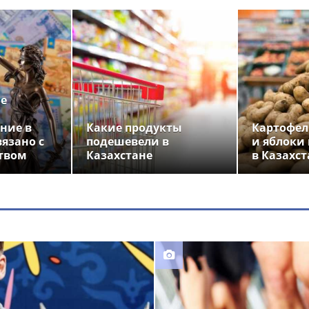
ье
ние в
Какие продукты
Картофел
вязано с
подешевели в
и яблоки
твом
Казахстане
в Казахст