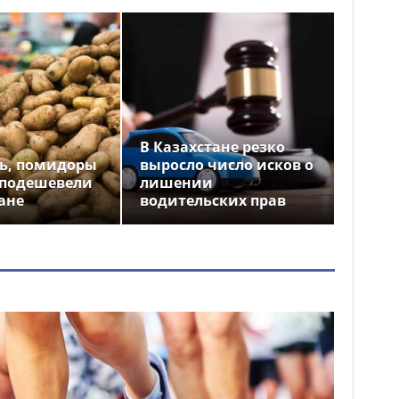
В Казахстане резко
ь, помидоры
выросло число исков о
 подешевели
лишении
ане
водительских прав