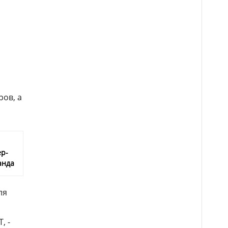
ов, а
ер-
анда
ля
, -