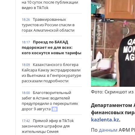
на 10 суток после публикации
видео в TikTok
Травмированных
18:26
туристов из России спасли в
горах Алматинской области
Проезд по БАКАД
18:17
подорожает не для всех:
кого коснутся новые тарифы
Казахстанского блогера
18:09
Кайсара Камзу экстрадировали
из Вьетнама: в Генпрокуратуре
рассказали подробности
Фото: Скриншот из
Благотворительный
18:00
забег в Астане: водителей
предупредили о перекрытиях
Департаментом А
дорог 9 августа
финансовых пира
kazlenta.kz
.
Прямой эфир в TikTok
17:42
закончился штрафом для
По
данным
АФМ РК
жительницы Семея