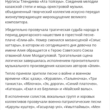
Нургисы Тлендиева «Ата толғауы». Соединив мелодии
казахской степи и мощь оркестровой музыки,
объединенный творческий коллектив искусно передал
жизнеутверждающее мироощущение великого
композитора.
Убедительно прозвучала трагическая судьба народа в
период джунгарского нашествия в горестной песне-
плаче «Елим-ай». Номер сменился мизансценой «Соғыс
хаттары», в котором из сегодняшнего дня девочка по
имени Алия обращается к Герою Советского Союза
отважной Алие Молдагуловой. Трогательная сцена
логически завершилась исполнением пронзительного
музыкального произведения казахских авторов «Әлия».
Тепло приняли зрители песни о войне и военном
времени «Жас қазақ», «Журавли», «Тальяночка», «Три
танкиста», «Яблочко», «Эх, дороги», «Синий платочек»,
«Катюша», «Ехал я из Берлина» и «Майский вальс».
В исполнении солистов, вокальных групп и хоровых
коллективов прозвучали военно-патриотические песни
«Қарулы күштер», «Ғасырлар үні», «Ұмытпаймыз», «Мен