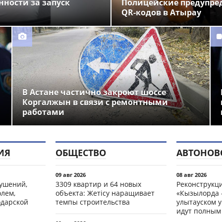
нности за запуск
Полицейские предупре
QR-кодов в Атырау
В Астане частично закроют шоссе
Коргалжын в связи с ремонтными
работами
ИЯ
ОБЩЕСТВО
АВТОНОВ
09 авг 2026
08 авг 2026
рушений,
3309 квартир и 64 новых
Реконструкц
олем,
объекта: Жетісу наращивает
«Кызылорда –
одарской
темпы строительства
улытауском 
идут полным