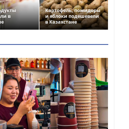
одукты
Картофель, помидоры
ли в
и яблоки подешевели
не
в Казахстане