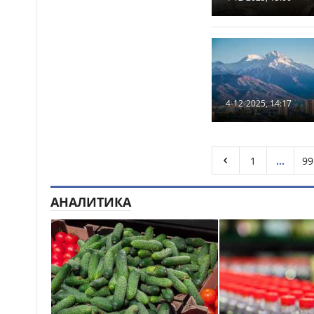
украсили Алматы
Полиция предупреждает
15:52
граждан о новой схеме
телефонного мошенничества
Казахстанские
15:18
4-12-2025, 14:17
таеквондисты завоевали
четыре медали на турнире в
Индонезии
1
...
99
«Закон и порядок»: в
14:50
Астане прошла неделя
безопасности дорожного
АНАЛИТИКА
движения «Внимание, дети!»
Полиция усилила
14:16
контроль за соблюдением ПДД
на аварийно опасных участках
в Алматинской области
На БАКАД изменен
13:55
порядок оплаты проезда: для