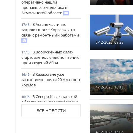
оперативно нашли
пропавшего мальчика в
Акмолинской области
В Астане частично
17:46
закроют шоссе Коргалжын в
связи с ремонтными работами
5-12-2025, 09:28
В Вооруженных силах
17:13
стартовал челлендж по чтению
произведений Абая
В Казахстане уже
16:49
заготовлено почти 20 млн тонн
кормов
4-12-2025, 16:15
В Северо-Казахстанской
16:18
области открыли мегаферму с
крупнейшей в Центральной
ВСЕ НОВОСТИ
Азии доильной установкой
Более 4 млн цветов и
16:15
новые арт-композиции
4-12-2025, 15:06