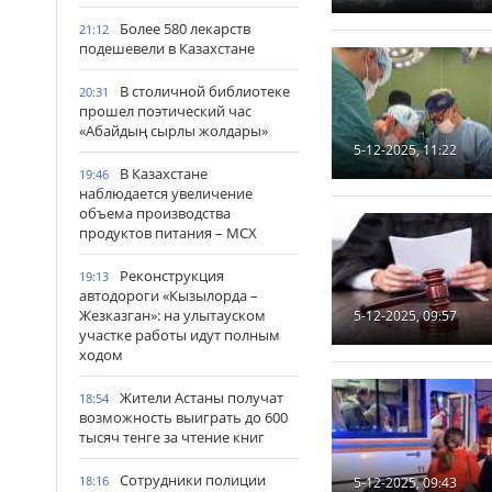
Более 580 лекарств
21:12
подешевели в Казахстане
В столичной библиотеке
20:31
прошел поэтический час
«Абайдың сырлы жолдары»
5-12-2025, 11:22
В Казахстане
19:46
наблюдается увеличение
объема производства
продуктов питания – МСХ
Реконструкция
19:13
автодороги «Кызылорда –
Жезказган»: на улытауском
5-12-2025, 09:57
участке работы идут полным
ходом
Жители Астаны получат
18:54
возможность выиграть до 600
тысяч тенге за чтение книг
Сотрудники полиции
18:16
5-12-2025, 09:43