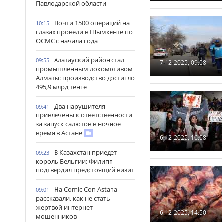
Павлодарской области
Почти 1500 операций на
10:15
глазах провели в Шымкенте по
ОСМС с начала года
Алатауский район стал
09:55
7-12-2025, 09:08
промышленным локомотивом
Алматы: производство достигло
495,9 млрд тенге
Два нарушителя
09:41
привлечены к ответственности
за запуск салютов в ночное
время в Астане
6-12-2025, 16:08
В Казахстан приедет
09:23
король Бельгии: Филипп
подтвердил предстоящий визит
На Comic Con Astana
09:01
рассказали, как не стать
жертвой интернет-
6-12-2025, 14:50
мошенников