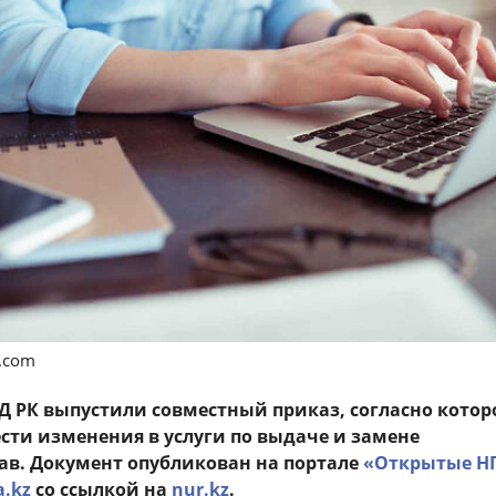
s.com
 РК выпустили совместный приказ, согласно котор
ести изменения в услуги по выдаче и замене
ав. Документ опубликован на портале
«
Открытые Н
a.kz
со ссылкой на
nur.kz
.