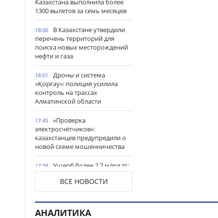
Казахстана выполнила более
1300 вылетов за семь месяцев
В Казахстане утвердили
18:06
перечень территорий для
поиска новых месторождений
нефти и газа
Дроны и система
18:01
«Қорғау»: полиция усилила
контроль на трассах
Алматинской области
«Проверка
17:45
электросчётчиков»:
казахстанцев предупредили о
новой схеме мошенничества
Ущерб более 2,7 млрд тг:
17:38
двух казахстанцев задержали
ВСЕ НОВОСТИ
по делу о контрабанде товаров
из Китая
Семья Нурай Серикбай
АНАЛИТИКА
17:28