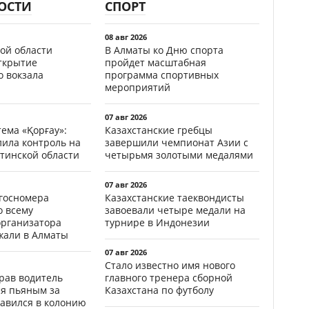
ОСТИ
СПОРТ
08 авг 2026
ой области
В Алматы ко Дню спорта
открытие
пройдет масштабная
о вокзала
программа спортивных
мероприятий
07 авг 2026
ема «Қорғау»:
Казахстанские гребцы
лила контроль на
завершили чемпионат Азии с
тинской области
четырьмя золотыми медалями
07 авг 2026
госномера
Казахстанские таеквондисты
о всему
завоевали четыре медали на
организатора
турнире в Индонезии
жали в Алматы
07 авг 2026
Стало известно имя нового
ав водитель
главного тренера сборной
ся пьяным за
Казахстана по футболу
равился в колонию