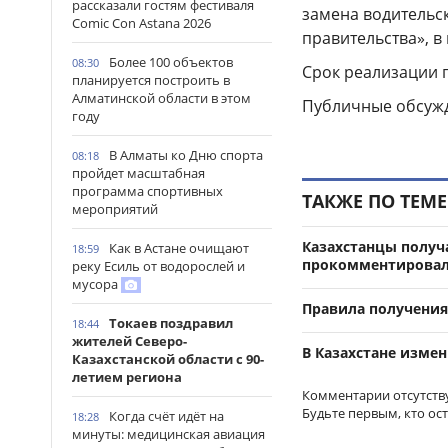
рассказали гостям фестиваля
замена водительск
Comic Con Astana 2026
правительства», 
Более 100 объектов
08:30
Срок реализации п
планируется построить в
Алматинской области в этом
Публичные обсужде
году
В Алматы ко Дню спорта
08:18
пройдет масштабная
программа спортивных
ТАКЖЕ ПО ТЕМЕ
мероприятий
Казахстанцы получа
Как в Астане очищают
18:59
прокомментировал
реку Есиль от водорослей и
мусора
Правила получения
Токаев поздравил
18:44
жителей Северо-
В Казахстане изме
Казахстанской области с 90-
летием региона
Комментарии отсутств
Будьте первым, кто ос
Когда счёт идёт на
18:28
минуты: медицинская авиация