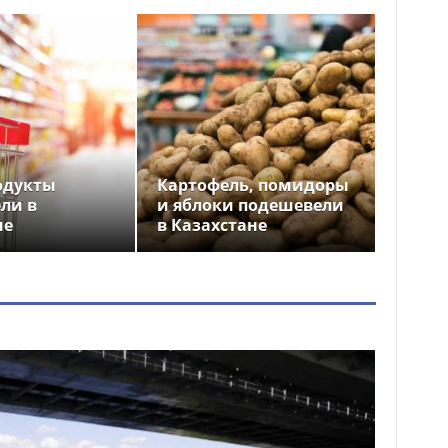
одукты
Картофель, помидоры
ли в
и яблоки подешевели
не
в Казахстане