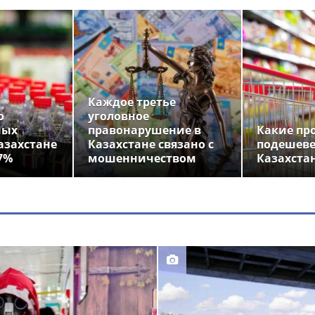
Каждое третье
о
уголовное
ных
правонарушение в
Какие пр
азахстане
Казахстане связано с
подешеве
7%
мошенничеством
Казахста