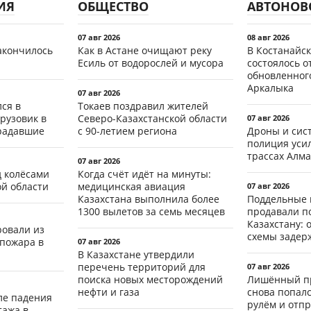
ИЯ
ОБЩЕСТВО
АВТОНОВ
07 авг 2026
08 авг 2026
акончилось
Как в Астане очищают реку
В Костанайск
Есиль от водорослей и мусора
состоялось 
обновленног
Аркалыка
07 авг 2026
ся в
Токаев поздравил жителей
рузовик в
Северо-Казахстанской области
07 авг 2026
традавшие
с 90-летием региона
Дроны и сист
полиция уси
трассах Алма
07 авг 2026
д колёсами
Когда счёт идёт на минуты:
ой области
медицинская авиация
07 авг 2026
Казахстана выполнила более
Поддельные 
1300 вылетов за семь месяцев
продавали п
Казахстану: 
ровали из
схемы задер
 пожара в
07 авг 2026
В Казахстане утвердили
перечень территорий для
07 авг 2026
поиска новых месторождений
Лишённый пр
нефти и газа
снова попал
ле падения
рулём и отп
тажа в