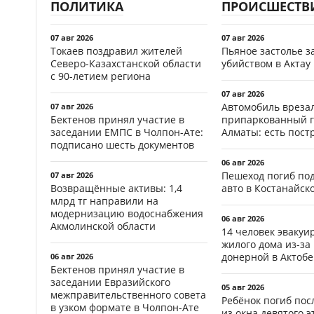
ПОЛИТИКА
ПРОИСШЕСТВ
07 авг 2026
07 авг 2026
Токаев поздравил жителей
Пьяное застолье з
Северо-Казахстанской области
убийством в Актау
с 90-летием региона
07 авг 2026
Автомобиль врезал
07 авг 2026
Бектенов принял участие в
припаркованный г
заседании ЕМПС в Чолпон-Ате:
Алматы: есть пос
подписано шесть документов
06 авг 2026
Пешеход погиб по
07 авг 2026
Возвращённые активы: 1,4
авто в Костанайск
млрд тг направили на
модернизацию водоснабжения
06 авг 2026
Акмолинской области
14 человек эвакуи
жилого дома из-за
донерной в Актобе
06 авг 2026
Бектенов принял участие в
заседании Евразийского
05 авг 2026
межправительственного совета
Ребёнок погиб пос
в узком формате в Чолпон-Ате
из окна девятого э