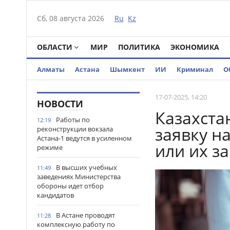
Сб, 08 августа 2026
Ru
Kz
ОБЛАСТИ
МИР
ПОЛИТИКА
ЭКОНОМИКА
Алматы
Астана
Шымкент
ИИ
Криминал
О
17-07-2025, 14:20
НОВОСТИ
Казахста
Работы по
12:19
заявку н
реконструкции вокзала
Астана-1 ведутся в усиленном
или их з
режиме
В высших учебных
11:49
заведениях Министерства
обороны идет отбор
кандидатов
В Астане проводят
11:28
комплексную работу по