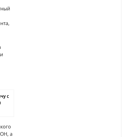
тный
нта,
а
 и
чу с
м
ского
ОН, а