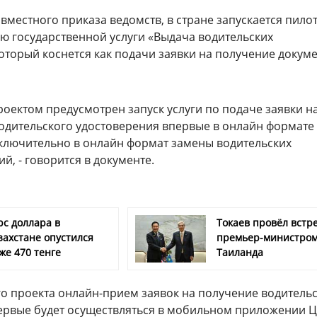
овместного приказа ведомств, в стране запускается пило
ю государственной услуги «Выдача водительских
оторый коснется как подачи заявки на получение докуме
оектом предусмотрен запуск услуги по подаче заявки н
одительского удостоверения впервые в онлайн формате
ключительно в онлайн формат замены водительских
ий,
- говорится в документе.
рс доллара в
Токаев провёл встре
захстане опустился
премьер-министро
же 470 тенге
Таиланда
го проекта онлайн-прием заявок на получение водитель
ервые будет осуществляться в мобильном приложении Ц