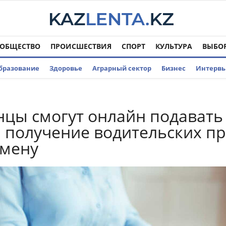
ОБЩЕСТВО
ПРОИСШЕСТВИЯ
СПОРТ
КУЛЬТУРА
ВЫБО
бразование
Здоровье
Аграрный сектор
Бизнес
Интерв
нцы смогут онлайн подавать
а получение водительских п
амену