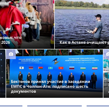
ковья: что
 2026
Как в Астане очищают р
Бектенов принял участие в заседании
ЕМПС в Чолпон-Ате: подписано шесть
документов