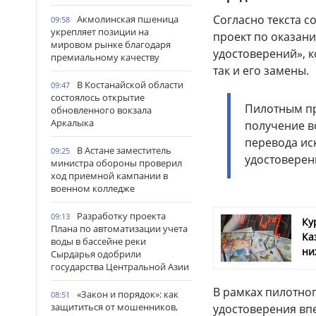
Согласно текста с
Акмолинская пшеница
09:58
укрепляет позиции на
проект по оказани
мировом рынке благодаря
удостоверений», к
премиальному качеству
так и его замены.
В Костанайской области
09:47
состоялось открытие
Пилотным пр
обновленного вокзала
Аркалыка
получение в
перевода ис
В Астане заместитель
09:25
удостоверен
министра обороны проверил
ход приемной кампании в
военном колледже
Разработку проекта
09:13
Ку
Плана по автоматизации учета
Ка
воды в бассейне реки
ни
Сырдарья одобрили
государства Центральной Азии
В рамках пилотно
«Закон и порядок»: как
08:51
защититься от мошенников,
удостоверения вп