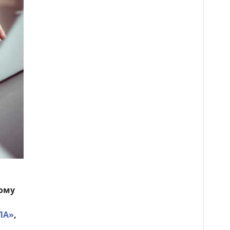
ому
ПА»
,