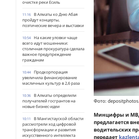
очистке реки Есиль
В Алматы ко Дню Абая
11:16
пройдут концерты,
поэтические вечера и выставки
На какие уловки чаще
10:54
всего идут мошенники:
столичная прокуратура сделала
важное предупреждение
гражданам
Продкорпорация
10:44
увеличила финансирование
масличных культур в 2,6 раза
В Алматы определили
10:36
Фото: depositphoto
получателей госгрантов на
новые бизнес-идеи
Минцифры и МВД
В Мангистауской области
10:11
предлагается вн
рассмотрели ход цифровой
водительских пр
трансформации и развития
искусственного интеллекта
передает
kazlent