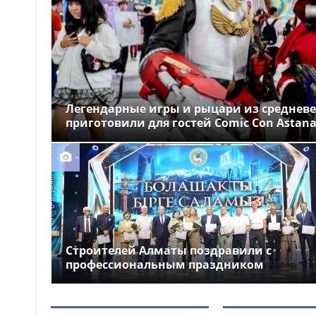
Казахстанские гребцы
16:09
завершили чемпионат Азии с
четырьмя золотыми медалями
Пытался скрыться от
16:05
полиции: пьяного водителя
лишили прав на 7 лет в
Жамбылской области
Легендарные игры и рыцари из средневе
приготовили для гостей Comic Con Astana
Вакцинация против ВПЧ
15:44
продолжается в Астане:
санитарный врач обратилась к
родителям
Строителей Алматы поздравили с
профессиональным праздником