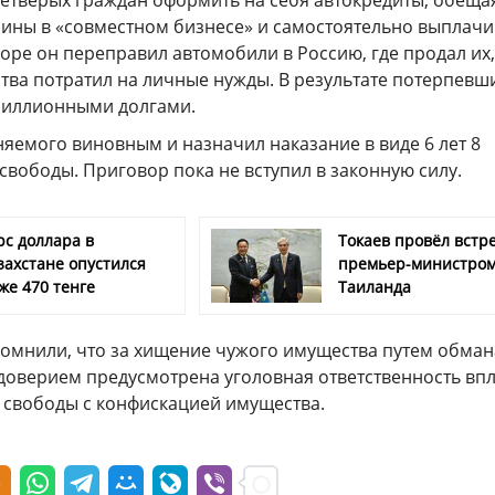
етверых граждан оформить на себя автокредиты, обеща
ины в «совместном бизнесе» и самостоятельно выплачи
оре он переправил автомобили в Россию, где продал их,
тва потратил на личные нужды. В результате потерпевш
миллионными долгами.
яемого виновным и назначил наказание в виде 6 лет 8
вободы. Приговор пока не вступил в законную силу.
рс доллара в
Токаев провёл встре
захстане опустился
премьер-министро
же 470 тенге
Таиланда
помнили, что за хищение чужого имущества путем обман
доверием предусмотрена уголовная ответственность вп
я свободы с конфискацией имущества.