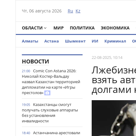
Чт, 06 августа 2026
Ru
Kz
ОБЛАСТИ
МИР
ПОЛИТИКА
ЭКОНОМИКА
Алматы
Астана
Шымкент
ИИ
Криминал
О
22-08-2025, 10:14
НОВОСТИ
Лжебизне
Comic Con Astana 2026:
21:00
взять ав
Николай Костер-Вальдау
назвал Казахстан территорией
долгами 
дипломатии на карте «Игры
престолов»
Казахстанцы смогут
19:05
получать слуховые аппараты
без установления
инвалидности
Астанчанина арестовали
18:40