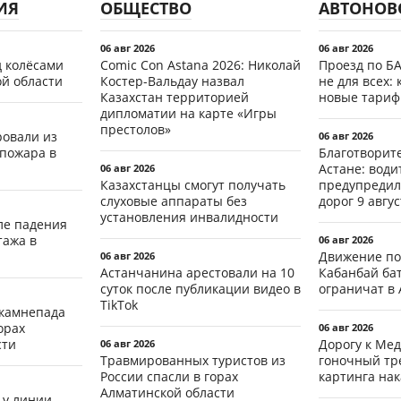
ИЯ
ОБЩЕСТВО
АВТОНОВ
06 авг 2026
06 авг 2026
д колёсами
Comic Con Astana 2026: Николай
Проезд по Б
ой области
Костер-Вальдау назвал
не для всех: 
Казахстан территорией
новые тари
дипломатии на карте «Игры
престолов»
ровали из
06 авг 2026
 пожара в
Благотворит
Астане: води
06 авг 2026
Казахстанцы смогут получать
предупредил
слуховые аппараты без
дорог 9 авгус
установления инвалидности
ле падения
тажа в
06 авг 2026
Движение по
06 авг 2026
Астанчанина арестовали на 10
Кабанбай ба
суток после публикации видео в
ограничат в 
TikTok
 камнепада
орах
06 авг 2026
сти
Дорогу к Мед
06 авг 2026
Травмированных туристов из
гоночный тр
России спасли в горах
картинга на
Алматинской области
 у линии