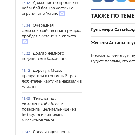
Движение по проспекту
16:42
Кабанбай батыра частично
ограничат в Астане
ТАКЖЕ ПО ТЕМЕ
Очередная
16:34
Гульмире Сатыбал
сельскохозяйственная ярмарка
пройдёт в Астане 8–9 августа
Жителя Астаны осу
Доллар немного
16:22
Комментарии отсутств
подешевел в Казахстане
Будьте первым, кто ос
Дорогу к Медеу
16:12
превратили в гоночный трек:
любителей картинга наказали в
Алматы
Жительница
16:03
Акмолинской области
поверила «целительнице» из
Instagram и лишилась
миллионов тенге
Локализация, новые
15:42