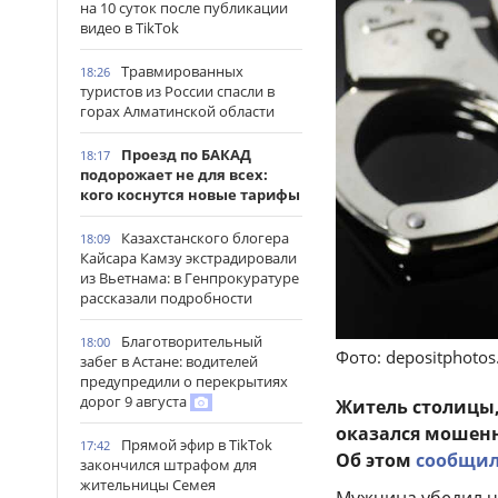
на 10 суток после публикации
видео в TikTok
Травмированных
18:26
туристов из России спасли в
горах Алматинской области
Проезд по БАКАД
18:17
подорожает не для всех:
кого коснутся новые тарифы
Казахстанского блогера
18:09
Кайсара Камзу экстрадировали
из Вьетнама: в Генпрокуратуре
рассказали подробности
Благотворительный
18:00
Фото: depositphoto
забег в Астане: водителей
предупредили о перекрытиях
дорог 9 августа
Житель столицы,
оказался мошенн
Прямой эфир в TikTok
17:42
Об этом
сообщи
закончился штрафом для
жительницы Семея