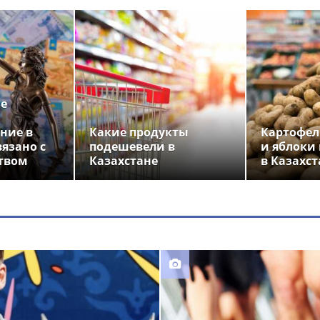
ье
ние в
Какие продукты
Картофел
вязано с
подешевели в
и яблоки
твом
Казахстане
в Казахст