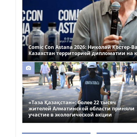
Казахстане
Более 1 млн тг: кому в
14:00
Казахстане предлагали
самые высокие зарплаты
Стало известно, на
12:55
какие специальности
Comic Con Astana 2026: Николай Костер-В
выделили больше всего
Казахстан территорией дипломатии на к
грантов в Казахстане
«Таза Қазақстан»: более 22 тысяч
жителей Алматинской области приняли
участие в экологической акции