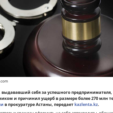
s.com
 выдававший себя за успешного предпринимателя,
иком и причинил ущерб в размере более 270 млн те
ли
в прокуратуре Астаны, передает
kazlenta.kz
.