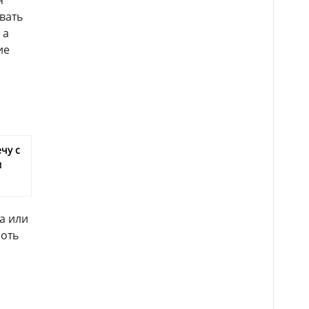
я
вать
 а
ие
чу с
м
а или
лоть