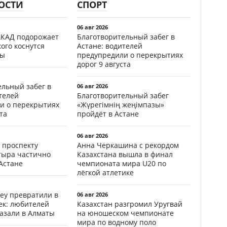
ОСТИ
СПОРТ
06 авг 2026
АКАД подорожает
Благотворительный забег в
кого коснутся
Астане: водителей
фы
предупредили о перекрытиях
дорог 9 августа
ельный забег в
06 авг 2026
телей
Благотворительный забег
и о перекрытиях
«Жүрегімнің жеңімпазы»
та
пройдёт в Астане
06 авг 2026
 проспекту
Анна Черкашина с рекордом
тыра частично
Казахстана вышла в финал
Астане
чемпионата мира U20 по
лёгкой атлетике
еу превратили в
06 авг 2026
ек: любителей
Казахстан разгромил Уругвай
казали в Алматы
на юношеском чемпионате
мира по водному поло