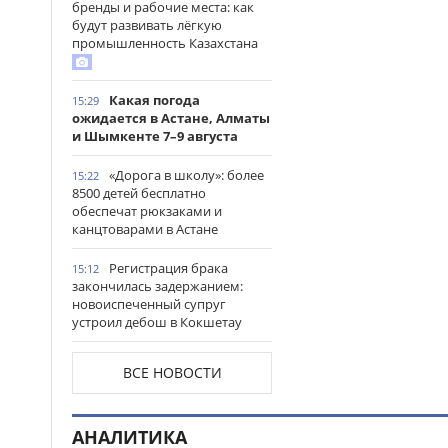
бренды и рабочие места: как
будут развивать лёгкую
промышленность Казахстана
Какая погода
15:29
ожидается в Астане, Алматы
и Шымкенте 7–9 августа
«Дорога в школу»: более
15:22
8500 детей бесплатно
обеспечат рюкзаками и
канцтоварами в Астане
Регистрация брака
15:12
закончилась задержанием:
новоиспеченный супруг
устроил дебош в Кокшетау
В древнем городище
15:00
ВСЕ НОВОСТИ
Сауран началась реставрация
исторических памятников
АНАЛИТИКА
Выезд на встречную
14:53