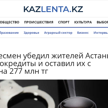
ОБЩЕСТВО
ПРОИСШЕСТВИЯ
СПОРТ
КУЛЬТУРА
ВЫБО
бразование
Здоровье
Аграрный сектор
Бизнес
Интерв
смен убедил жителей Аста
токредиты и оставил их с
на 277 млн тг