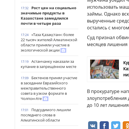
Мужчина убедил ч
использовать маш
Рост цен на социально
17:32
значимые продукты в
займы. Однако вск
Казахстане замедлился
вырученные средс
почти в четыре раза
остались с много
«Таза Қазақстан»: более
17:24
Суд признал обвин
22 тысяч жителей Алматинской
месяцев лишения с
области приняли участие в
экологической акции
Астанчанку наказали за
17:19
Ку
купание в запрещённом месте
Ка
ни
Бектенов принял участие
17:09
в заседании Евразийского
межправительственного
В прокуратуре на
совета в узком формате в
злоупотребления 
Чолпон-Ате
до 10 лет лишени
Подсудимого лишили
17:01
последнего слова в
Алматинской области