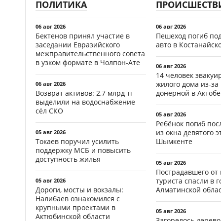
ПОЛИТИКА
ПРОИСШЕСТВ
06 авг 2026
06 авг 2026
Бектенов принял участие в
Пешеход погиб по
заседании Евразийского
авто в Костанайск
межправительственного совета
в узком формате в Чолпон-Ате
06 авг 2026
14 человек эвакуи
жилого дома из-за
06 авг 2026
Возврат активов: 2,7 млрд тг
донерной в Актобе
выделили на водоснабжение
сёл СКО
05 авг 2026
Ребёнок погиб пос
из окна девятого э
05 авг 2026
Токаев поручил усилить
Шымкенте
поддержку МСБ и повысить
доступность жилья
05 авг 2026
Пострадавшего от
туриста спасли в г
05 авг 2026
Дороги, мосты и вокзалы:
Алматинской обла
Налибаев ознакомился с
крупными проектами в
05 авг 2026
Актюбинской области
Загорелось дерево