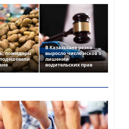
В Казахстане резко
ь, помидоры
выросло число исков о
 подешевели
лишении
ане
водительских прав