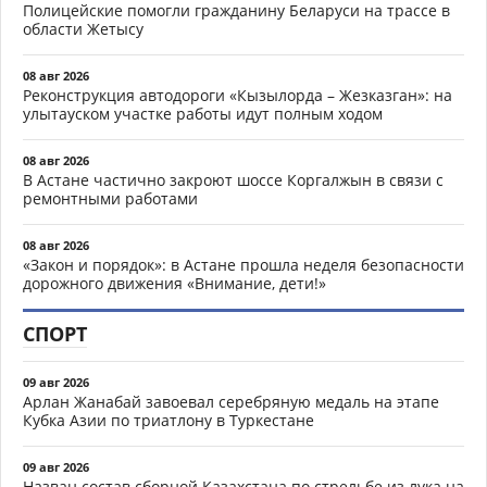
Полицейские помогли гражданину Беларуси на трассе в
области Жетысу
08 авг 2026
Реконструкция автодороги «Кызылорда – Жезказган»: на
улытауском участке работы идут полным ходом
08 авг 2026
В Астане частично закроют шоссе Коргалжын в связи с
ремонтными работами
08 авг 2026
«Закон и порядок»: в Астане прошла неделя безопасности
дорожного движения «Внимание, дети!»
СПОРТ
09 авг 2026
Арлан Жанабай завоевал серебряную медаль на этапе
Кубка Азии по триатлону в Туркестане
09 авг 2026
Назван состав сборной Казахстана по стрельбе из лука на