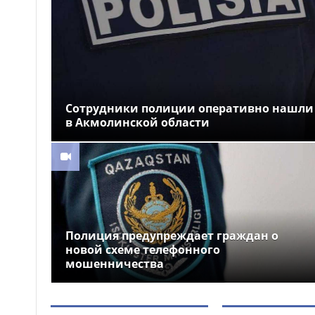
программа спортивных
мероприятий
Как в Астане очищают
18:59
реку Есиль от водорослей и
мусора
Токаев поздравил
18:44
жителей Северо-
Сотрудники полиции оперативно нашли
Казахстанской области с 90-
в Акмолинской области
летием региона
Когда счёт идёт на
18:28
минуты: медицинская авиация
Казахстана выполнила более
1300 вылетов за семь месяцев
Полиция предупреждает граждан о
новой схеме телефонного
мошенничества