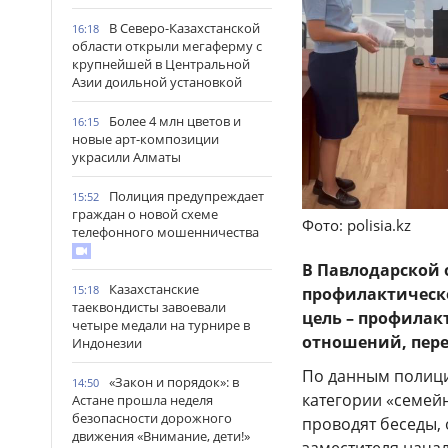
В Северо-Казахстанской
16:18
области открыли мегаферму с
крупнейшей в Центральной
Азии доильной установкой
Более 4 млн цветов и
16:15
новые арт-композиции
украсили Алматы
Полиция предупреждает
15:52
граждан о новой схеме
Фото: polisia.kz
телефонного мошенничества
В Павлодарской
Казахстанские
15:18
профилактическо
таеквондисты завоевали
цель – профилак
четыре медали на турнире в
отношений, пер
Индонезии
По данным полиции
«Закон и порядок»: в
14:50
категории «семей
Астане прошла неделя
безопасности дорожного
проводят беседы, 
движения «Внимание, дети!»