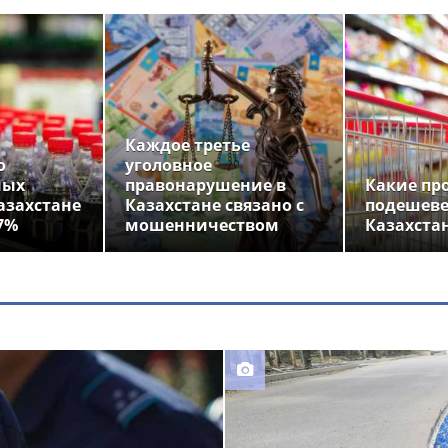
Каждое третье
о
уголовное
ных
правонарушение в
Какие пр
азахстане
Казахстане связано с
подешеве
7%
мошенничеством
Казахста