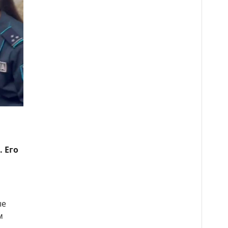
 Его
ые
м