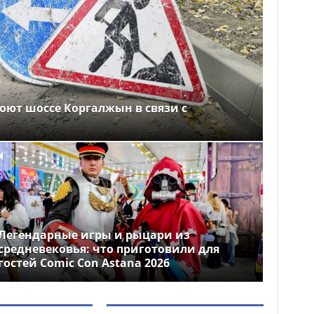
оют шоссе Коргалжын в связи с
Легендарные игры и рыцари из
средневековья: что приготовили для
гостей Comic Con Astana 2026