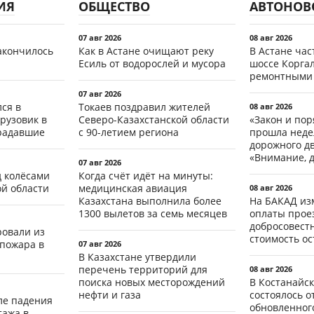
ИЯ
ОБЩЕСТВО
АВТОНОВ
07 авг 2026
08 авг 2026
акончилось
Как в Астане очищают реку
В Астане ча
Есиль от водорослей и мусора
шоссе Коргал
ремонтными
07 авг 2026
ся в
Токаев поздравил жителей
08 авг 2026
рузовик в
Северо-Казахстанской области
«Закон и пор
традавшие
с 90-летием региона
прошла неде
дорожного д
«Внимание, д
07 авг 2026
д колёсами
Когда счёт идёт на минуты:
ой области
медицинская авиация
08 авг 2026
Казахстана выполнила более
На БАКАД из
1300 вылетов за семь месяцев
оплаты проез
добросовест
ровали из
стоимость о
 пожара в
07 авг 2026
В Казахстане утвердили
перечень территорий для
08 авг 2026
поиска новых месторождений
В Костанайск
нефти и газа
состоялось 
ле падения
обновленног
тажа в