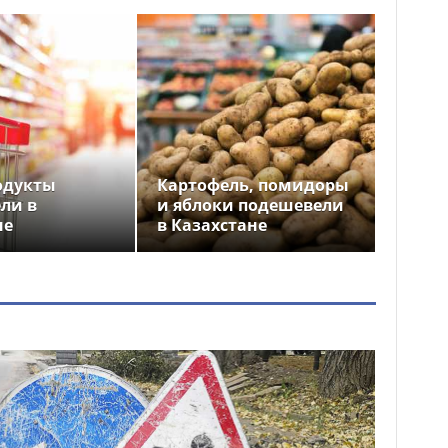
одукты
Картофель, помидоры
ли в
и яблоки подешевели
не
в Казахстане