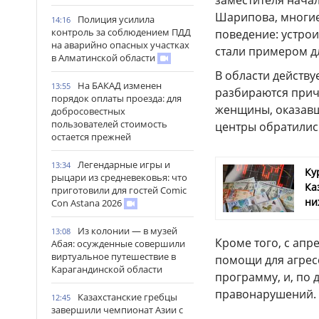
заместителя нача
Шарипова, многие
Полиция усилила
14:16
контроль за соблюдением ПДД
поведение: устрои
на аварийно опасных участках
стали примером дл
в Алматинской области
В области действу
На БАКАД изменен
13:55
разбираются прич
порядок оплаты проезда: для
женщины, оказавши
добросовестных
пользователей стоимость
центры обратилис
остается прежней
Легендарные игры и
13:34
Ку
рыцари из средневековья: что
Ка
приготовили для гостей Comic
ни
Con Astana 2026
Из колонии — в музей
13:08
Кроме того, с ап
Абая: осужденные совершили
виртуальное путешествие в
помощи для агрес
Карагандинской области
программу, и, по
правонарушений.
Казахстанские гребцы
12:45
завершили чемпионат Азии с