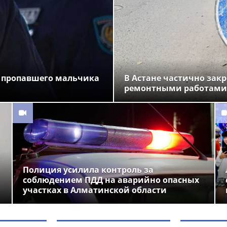
 пропавшего мальчика
В Астане частично закр
ремонтными работами
Полиция усилила контроль за
соблюдением ПДД на аварийно опасных
участках в Алматинской области