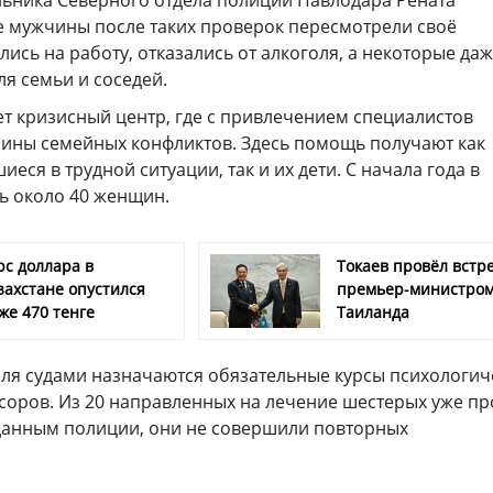
льника Северного отдела полиции Павлодара Рената
 мужчины после таких проверок пересмотрели своё
лись на работу, отказались от алкоголя, а некоторые да
я семьи и соседей.
ет кризисный центр, где с привлечением специалистов
ины семейных конфликтов. Здесь помощь получают как
еся в трудной ситуации, так и их дети. С начала года в
ь около 40 женщин.
рс доллара в
Токаев провёл встре
захстане опустился
премьер-министро
же 470 тенге
Таиланда
реля судами назначаются обязательные курсы психологич
соров. Из 20 направленных на лечение шестерых уже п
 данным полиции, они не совершили повторных