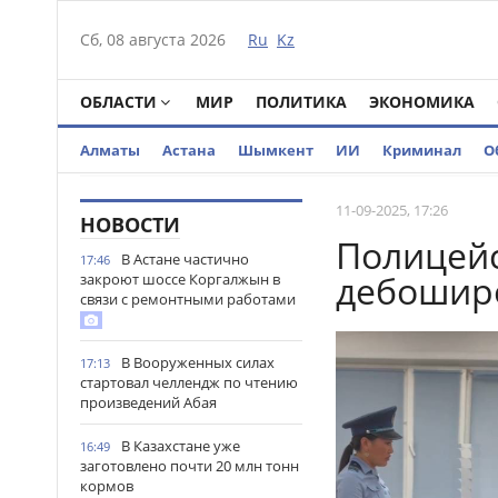
Сб, 08 августа 2026
Ru
Kz
ОБЛАСТИ
МИР
ПОЛИТИКА
ЭКОНОМИКА
Алматы
Астана
Шымкент
ИИ
Криминал
О
11-09-2025, 17:26
НОВОСТИ
Полицей
В Астане частично
17:46
дебоширо
закроют шоссе Коргалжын в
связи с ремонтными работами
В Вооруженных силах
17:13
стартовал челлендж по чтению
произведений Абая
В Казахстане уже
16:49
заготовлено почти 20 млн тонн
кормов