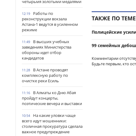
четырьмя золотыми медалями
Работы по
12:19
ТАКЖЕ ПО ТЕМЕ
реконструкции вокзала
Астана-1 ведутся в усиленном
режиме
Полицейские усили
В высших учебных
11:49
99 семейных дебош
заведениях Министерства
обороны идет отбор
кандидатов
Комментарии отсутств
Будьте первым, кто ос
В Астане проводят
11:28
комплексную работу по
очистке реки Есиль
В Алматы ко Дню Абая
11:16
пройдут концерты,
поэтические вечера и выставки
На какие уловки чаще
10:54
всего идут мошенники:
столичная прокуратура сделала
важное предупреждение