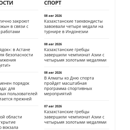
ОСТИ
СПОРТ
08 авг 2026
стично закроют
Казахстанские таеквондисты
жын в связи с
завоевали четыре медали на
 работами
турнире в Индонезии
08 авг 2026
ядок»: в Астане
Казахстанские гребцы
ля безопасности
завершили чемпионат Азии с
вижения
четырьмя золотыми медалями
ети!»
08 авг 2026
В Алматы ко Дню спорта
менен порядок
пройдет масштабная
да: для
программа спортивных
ных пользователей
мероприятий
стается прежней
07 авг 2026
Казахстанские гребцы
ой области
завершили чемпионат Азии с
открытие
четырьмя золотыми медалями
о вокзала