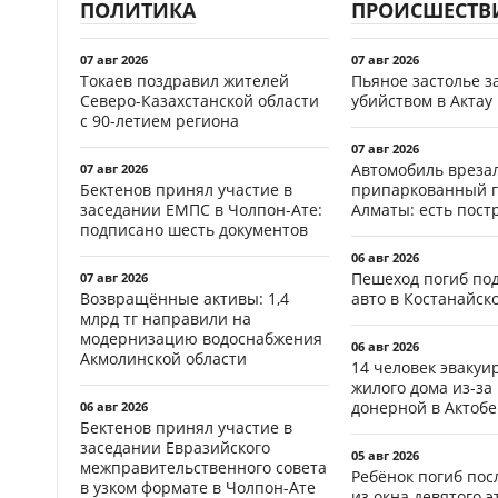
ПОЛИТИКА
ПРОИСШЕСТВ
07 авг 2026
07 авг 2026
Токаев поздравил жителей
Пьяное застолье з
Северо-Казахстанской области
убийством в Актау
с 90-летием региона
07 авг 2026
Автомобиль врезал
07 авг 2026
Бектенов принял участие в
припаркованный г
заседании ЕМПС в Чолпон-Ате:
Алматы: есть пос
подписано шесть документов
06 авг 2026
Пешеход погиб по
07 авг 2026
Возвращённые активы: 1,4
авто в Костанайск
млрд тг направили на
модернизацию водоснабжения
06 авг 2026
Акмолинской области
14 человек эвакуи
жилого дома из-за
донерной в Актобе
06 авг 2026
Бектенов принял участие в
заседании Евразийского
05 авг 2026
межправительственного совета
Ребёнок погиб пос
в узком формате в Чолпон-Ате
из окна девятого э