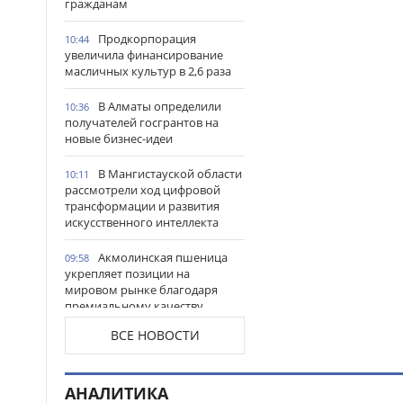
гражданам
Продкорпорация
10:44
увеличила финансирование
масличных культур в 2,6 раза
В Алматы определили
10:36
получателей госгрантов на
новые бизнес-идеи
В Мангистауской области
10:11
рассмотрели ход цифровой
трансформации и развития
искусственного интеллекта
Акмолинская пшеница
09:58
укрепляет позиции на
мировом рынке благодаря
премиальному качеству
ВСЕ НОВОСТИ
В Костанайской области
09:47
состоялось открытие
обновленного вокзала
Аркалыка
АНАЛИТИКА