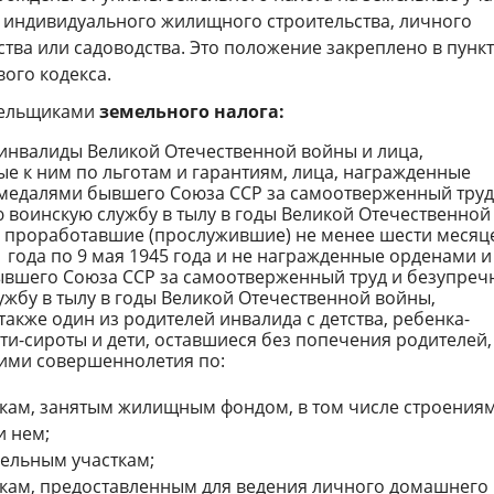
 индивидуального жилищного строительства, личного
тва или садоводства. Это положение закреплено в пункт
вого кодекса.
тельщиками
земельного налога:
 инвалиды Великой Отечественной войны и лица,
е к ним по льготам и гарантиям, лица, награжденные
медалями бывшего Союза ССР за самоотверженный труд
 воинскую службу в тылу в годы Великой Отечественной
, проработавшие (прослужившие) не менее шести месяце
 года по 9 мая 1945 года и не награжденные орденами и
вшего Союза ССР за самоотверженный труд и безупреч
ужбу в тылу в годы Великой Отечественной войны,
также один из родителей инвалида с детства, ребенка-
ти-сироты и дети, оставшиеся без попечения родителей,
 ими совершеннолетия
по:
ткам, занятым жилищным фондом, в том числе строения
 нем;
ельным участкам;
ткам, предоставленным для ведения личного домашнего