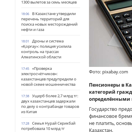
1300 вылетов за семь месяцев
В Казахстане утвердили
18:06
перечень территорий для
поиска новых месторождений
нефти и газа
Дроны и система
18:01
«Қорғау»: полиция усилила
контроль на трассах
Алматинской области
«Проверка
17:45
Фото: pixabay.com
электросчётчиков»:
казахстанцев предупредили о
новой схеме мошенничества
Пенсионеры в Ка
категорий гражд
Ущерб более 2,7 млрд тг:
17:38
определёнными 
двух казахстанцев задержали
по делу о контрабанде товаров
Государство пред
из Китая
финансовое бремя.
не платить, осно
Семья Нурай Серикбай
17:28
потребовала 10 млрд тг
Казахстан.