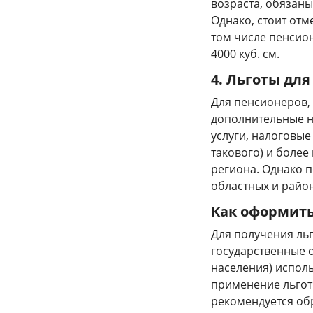
возраста, обязаны
Выборы депутатов
12:01
Курултая: как узнать свой
Однако, стоит отм
избирательный участок
том числе пенсио
4000 куб. см.
Служебная собака
11:41
помогла полицейским найти
4.
Льготы для
пропавшую 18-летнюю
девушку в Караганде
Для пенсионеров,
дополнительные н
услуги, налоговые
такового) и более
региона. Однако 
областных и райо
Как оформить
Для получения льг
государственные 
населения) исполь
применение льгот
рекомендуется обр