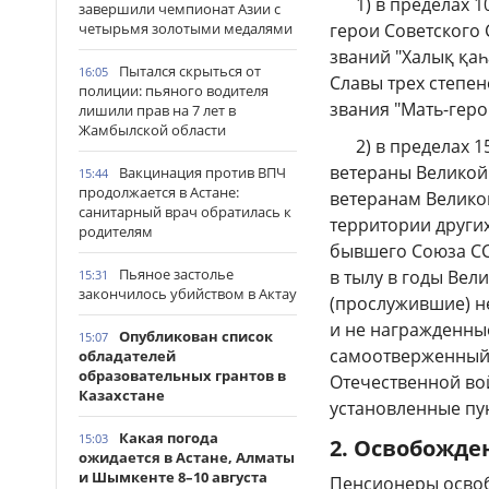
1) в пределах 10
завершили чемпионат Азии с
четырьмя золотыми медалями
герои Советского 
званий "Халық қа
Пытался скрыться от
16:05
Славы трех степен
полиции: пьяного водителя
звания "Мать-геро
лишили прав на 7 лет в
Жамбылской области
2) в пределах 15
ветераны Великой
Вакцинация против ВПЧ
15:44
продолжается в Астане:
ветеранам Велико
санитарный врач обратилась к
территории други
родителям
бывшего Союза СС
Пьяное застолье
в тылу в годы Вел
15:31
закончилось убийством в Актау
(прослужившие) не
и не награжденны
Опубликован список
15:07
самоотверженный 
обладателей
образовательных грантов в
Отечественной вой
Казахстане
установленные пун
Какая погода
15:03
2.
Освобожден
ожидается в Астане, Алматы
и Шымкенте 8–10 августа
Пенсионеры освоб