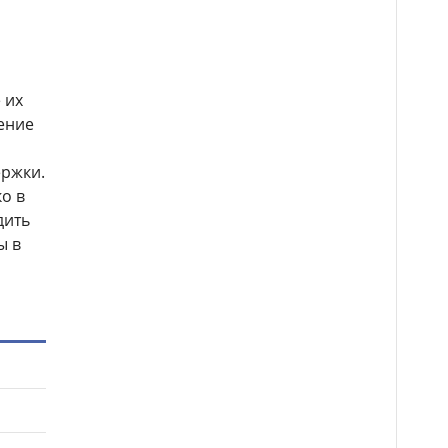
 их
ение
ержки.
о в
дить
ы в