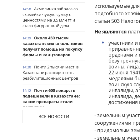
используемые для
Акмолинка забрала со
14:58
подсобного хозяйс
скамейки чужую сумку с
ценностями на 3,5 млн тг и
статьи 503 Налого
стала фигуранткой дела
Не являются
пла
Около 450 тысяч
14:39
участники и
казахстанских школьников
приравненны
получат помощь на покупку
орденами и 
формы и канцтоваров
безупречную
войны, лица
Почти 2 тысячи мест: в
14:30
22 июня 1941
Казахстане расширят сеть
медалями бы
реабилитационных центров
воинскую сл
инвалиды, а 
Почти 600 лекарств
14:12
инвалида, де
подешевели в Казахстане:
какие препараты стали
достижения
доступнее
- земельным учас
ВСЕ НОВОСТИ
Казахстанские
14:06
сооружениями при
таеквондисты завоевали
- придомовым зем
четыре медали на турнире в
Индонезии
- земельным учас