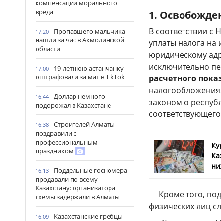
компенсации морального
вреда
1.
Освобожден
В соответствии с
Пропавшего мальчика
17:20
нашли за час в Акмолинской
уплаты налога на
области
юридическому ад
исключительно п
19-летнюю астанчанку
17:00
оштрафовали за мат в TikTok
расчетного пока
налогообложения
Доллар немного
16:44
законом о респуб
подорожал в Казахстане
соответствующего
Строителей Алматы
16:38
поздравили с
профессиональным
Ку
праздником
Ка
ни
Поддельные госномера
16:13
продавали по всему
Казахстану: организатора
Кроме того, подл
схемы задержали в Алматы
физических лиц с
Казахстанские гребцы
16:09