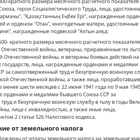
00-кратного размера месячного расчетного показателя 
Союза, герои Социалистического Труда, лица, удостоенн
һарманы", "Қазақстанның Еңбек Epi", награжденные орд
ей и орденом "Отан", многодетные матери, удостоенные
иня", награжденные подвеской "Алтын алқа;
00- кратного размера месячного расчетного показателя
 Отечественной войны, ветераны, приравненные по льго
й Отечественной войны, и ветераны боевых действий на
х государств, лица, награжденные орденами и медалями
Р за самоотверженный труд и безупречную воинскую с
икой Отечественной войны, а также лица, проработавши
 менее шести месяцев с 22 июня 1941 года по 9 мая 194
е орденами и медалями бывшего Союза ССР за
труд и безупречную воинскую службу в тылу в годы Вел
ны, лица с инвалидностью, а также иные лица,
ктом 2 статьи 526 Налогового кодекса.
ие от земельного налога
ождены от уплаты земельного налога на земельные уча