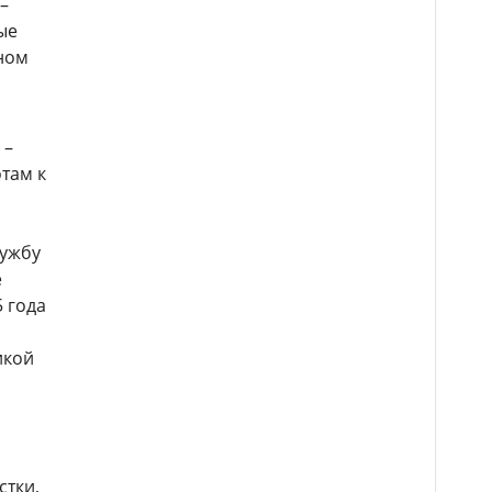
–
ые
еном
 –
там к
лужбу
е
5 года
икой
стки,