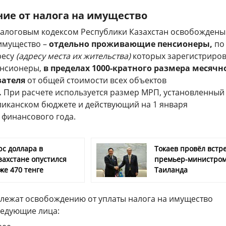
ие от налога на имущество
 Налоговым кодексом Республики Казахстан освобождены
 имущество –
отдельно проживающие пенсионеры,
по
ресу
(адресу места их жительства)
которых зарегистриро
енсионеры,
в пределах 1000-кратного размера месячн
зателя
от общей стоимости всех объектов
.
При расчете используется размер МРП, установленный
ликанском бюджете и действующий на 1 января
 финансового года.
рс доллара в
Токаев провёл встре
захстане опустился
премьер-министро
же 470 тенге
Таиланда
ежат освобождению от уплаты налога на имущество
ледующие лица: