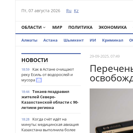
Пт, 07 августа 2026
Ru
Kz
ОБЛАСТИ
МИР
ПОЛИТИКА
ЭКОНОМИКА
Алматы
Астана
Шымкент
ИИ
Криминал
О
29-09-2025, 07:49
НОВОСТИ
Перечень
Как в Астане очищают
18:59
освобожд
реку Есиль от водорослей и
мусора
Токаев поздравил
18:44
жителей Северо-
Казахстанской области с 90-
летием региона
Когда счёт идёт на
18:28
минуты: медицинская авиация
Казахстана выполнила более