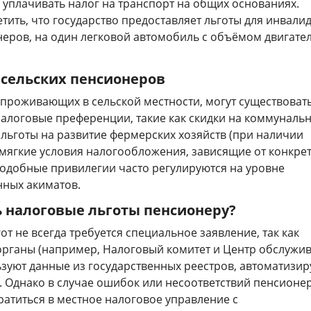
 уплачивать налог на транспорт на общих основаниях.
етить, что государство предоставляет льготы для инвалид
неров, на один легковой автомобиль с объёмом двигател
 сельских пенсионеров
 проживающих в сельской местности, могут существоват
алоговые преференции, такие как скидки на коммуналь
 льготы на развитие фермерских хозяйств (при наличии
 мягкие условия налогообложения, зависящие от конкре
подобные привилегии часто регулируются на уровне
нных акиматов.
 налоговые льготы пенсионеру?
от не всегда требуется специальное заявление, так как
органы (например, Налоговый комитет и Центр обслужи
зуют данные из государственных реестров, автоматизир
. Однако в случае ошибок или несоответствий пенсионе
атиться в местное налоговое управление с