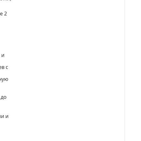
е 2
 и
в с
ную
 до
ми и