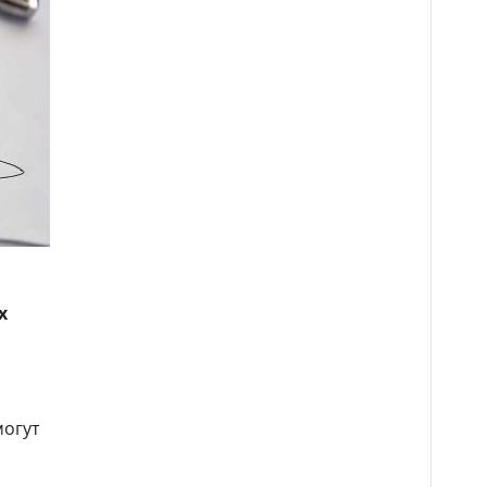
х
могут