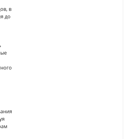
ов, в
я до
ь
ные
тного
вания
уя
рам