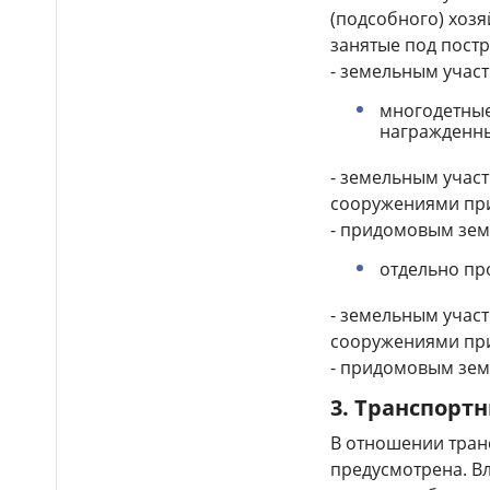
(подсобного) хозя
Бектенов принял участие
14:00
занятые под постр
в заседании ЕМПС в Чолпон-
Ате: подписано шесть
- земельным участ
документов
многодетные
награжденны
16 тысяч гостей посетили
13:48
Comic Con Astana 2026 в первый
день
- земельным учас
сооружениями при
Дело о гибели
12:50
- придомовым зем
фельдшера Улданы Мырзуан
направили в суд Астаны
отдельно п
Лишённый прав
12:39
- земельным учас
водитель снова попался
пьяным за рулём и отправился
сооружениями при
в колонию в Жетысуской
- придомовым зем
области
3.
Транспортн
Стало известно имя
12:21
нового главного тренера
В отношении транс
сборной Казахстана по футболу
предусмотрена. В