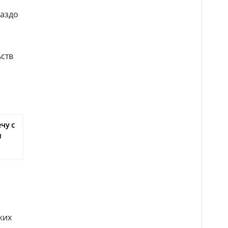
аздо
ств
чу с
м
ких