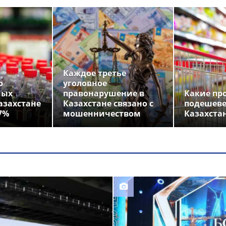
Каждое третье
о
уголовное
ных
правонарушение в
Какие пр
азахстане
Казахстане связано с
подешеве
7%
мошенничеством
Казахста