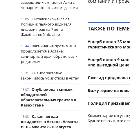
компаний и провер
завершили чемпионат Азии с
четырьмя золотыми медалями
Пытался скрыться от
16:05
полиции: пьяного водителя
ТАКЖЕ ПО ТЕМЕ
лишили прав на 7 лет в
Жамбылской области
Ущерб около 35 мл
Вакцинация против ВПЧ
15:44
туристического м
продолжается в Астане:
санитарный врач обратилась к
Ущерб около 9 млн
родителям
«по выгодной цене
Пьяное застолье
15:31
Лжегид продавала 
закончилось убийством в Актау
Опубликован список
15:07
Бижутерию на ювел
обладателей
образовательных грантов в
Полиция призывает
Казахстане
Комментарии отсутств
Какая погода
15:03
Будьте первым, кто ос
ожидается в Астане, Алматы
и Шымкенте 8–10 августа