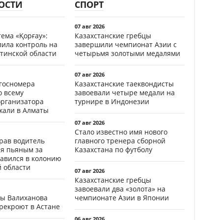
ОСТИ
СПОРТ
07 авг 2026
ема «Қорғау»:
Казахстанские гребцы
лила контроль на
завершили чемпионат Азии с
тинской области
четырьмя золотыми медалями
07 авг 2026
госномера
Казахстанские таеквондисты
о всему
завоевали четыре медали на
организатора
турнире в Индонезии
жали в Алматы
07 авг 2026
Стало известно имя нового
ав водитель
главного тренера сборной
ся пьяным за
Казахстана по футболу
равился в колонию
й области
07 авг 2026
Казахстанские гребцы
завоевали два «золота» на
цы Валиханова
чемпионате Азии в Японии
рекроют в Астане
06 авг 2026