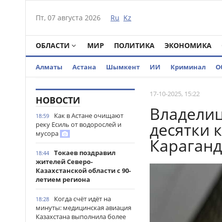
Пт, 07 августа 2026
Ru
Kz
ОБЛАСТИ
МИР
ПОЛИТИКА
ЭКОНОМИКА
Алматы
Астана
Шымкент
ИИ
Криминал
О
17-10-2025, 15:22
НОВОСТИ
Владелиц
Как в Астане очищают
18:59
десятки к
реку Есиль от водорослей и
мусора
Караганд
Токаев поздравил
18:44
жителей Северо-
Казахстанской области с 90-
летием региона
Когда счёт идёт на
18:28
минуты: медицинская авиация
Казахстана выполнила более