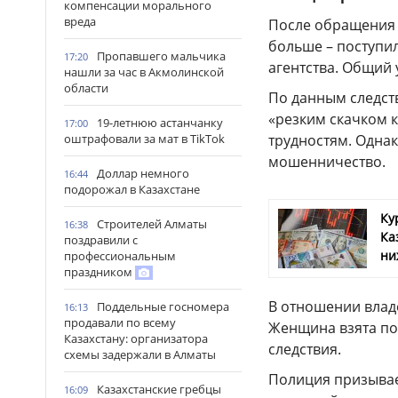
компенсации морального
вреда
После обращения 
больше – поступил
Пропавшего мальчика
17:20
агентства. Общий 
нашли за час в Акмолинской
области
По данным следст
«резким скачком 
19-летнюю астанчанку
17:00
трудностям. Одна
оштрафовали за мат в TikTok
мошенничество.
Доллар немного
16:44
подорожал в Казахстане
Ку
Строителей Алматы
16:38
Ка
поздравили с
ни
профессиональным
праздником
В отношении влад
Поддельные госномера
16:13
продавали по всему
Женщина взята по
Казахстану: организатора
следствия.
схемы задержали в Алматы
Полиция призывае
Казахстанские гребцы
16:09