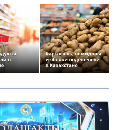
одукты
Картофель, помидоры
ли в
и яблоки подешевели
не
в Казахстане