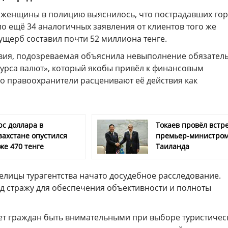
женщины в полицию выяснилось, что пострадавших гор
о ещё 34 аналогичных заявления от клиентов того же
ущерб составил почти 52 миллиона тенге.
вия, подозреваемая объяснила невыполнение обязатель
курса валют», который якобы привёл к финансовым
ко правоохранители расценивают её действия как
рс доллара в
Токаев провёл встре
захстане опустился
премьер-министро
же 470 тенге
Таиланда
елицы турагентства начато досудебное расследование.
д стражу для обеспечения объективности и полноты
т граждан быть внимательными при выборе туристичес