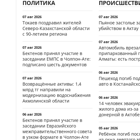
ПОЛИТИКА
ПРОИСШЕСТВ
07 авг 2026
07 авг 2026
Токаев поздравил жителей
Пьяное застолье з
Северо-Казахстанской области
убийством в Актау
с 90-летием региона
07 авг 2026
Автомобиль врезал
07 авг 2026
Бектенов принял участие в
припаркованный г
заседании ЕМПС в Чолпон-Ате:
Алматы: есть пос
подписано шесть документов
06 авг 2026
Пешеход погиб по
07 авг 2026
Возвращённые активы: 1,4
авто в Костанайск
млрд тг направили на
модернизацию водоснабжения
06 авг 2026
Акмолинской области
14 человек эвакуи
жилого дома из-за
донерной в Актобе
06 авг 2026
Бектенов принял участие в
заседании Евразийского
05 авг 2026
межправительственного совета
Ребёнок погиб пос
в узком формате в Чолпон-Ате
из окна девятого э