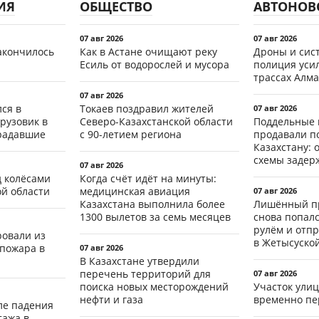
ИЯ
ОБЩЕСТВО
АВТОНОВ
07 авг 2026
07 авг 2026
акончилось
Как в Астане очищают реку
Дроны и сист
Есиль от водорослей и мусора
полиция уси
трассах Алма
07 авг 2026
ся в
Токаев поздравил жителей
07 авг 2026
рузовик в
Северо-Казахстанской области
Поддельные 
традавшие
с 90-летием региона
продавали п
Казахстану: 
схемы задер
07 авг 2026
д колёсами
Когда счёт идёт на минуты:
ой области
медицинская авиация
07 авг 2026
Казахстана выполнила более
Лишённый пр
1300 вылетов за семь месяцев
снова попал
рулём и отп
ровали из
в Жетысуско
 пожара в
07 авг 2026
В Казахстане утвердили
перечень территорий для
07 авг 2026
поиска новых месторождений
Участок ули
нефти и газа
временно пе
ле падения
тажа в