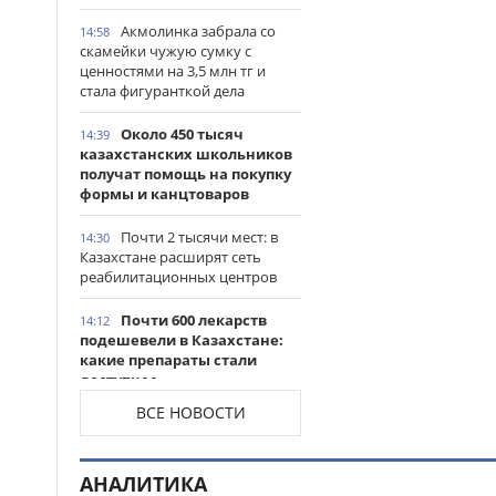
Акмолинка забрала со
14:58
скамейки чужую сумку с
ценностями на 3,5 млн тг и
стала фигуранткой дела
Около 450 тысяч
14:39
казахстанских школьников
получат помощь на покупку
формы и канцтоваров
Почти 2 тысячи мест: в
14:30
Казахстане расширят сеть
реабилитационных центров
Почти 600 лекарств
14:12
подешевели в Казахстане:
какие препараты стали
доступнее
ВСЕ НОВОСТИ
Казахстанские
14:06
таеквондисты завоевали
четыре медали на турнире в
АНАЛИТИКА
Индонезии