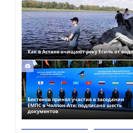
Выборы депутатов
12:01
Курултая: как узнать свой
избирательный участок
Служебная собака
11:41
помогла полицейским найти
пропавшую 18-летнюю
девушку в Караганде
Как в Астане очищают реку Есиль от вод
Бектенов принял участие в заседании
ЕМПС в Чолпон-Ате: подписано шесть
документов