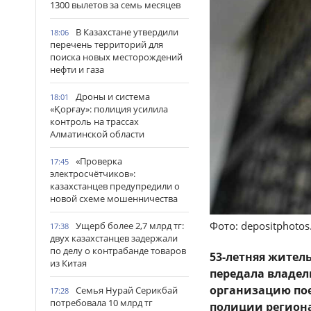
1300 вылетов за семь месяцев
В Казахстане утвердили
18:06
перечень территорий для
поиска новых месторождений
нефти и газа
Дроны и система
18:01
«Қорғау»: полиция усилила
контроль на трассах
Алматинской области
«Проверка
17:45
электросчётчиков»:
казахстанцев предупредили о
новой схеме мошенничества
Фото: depositphoto
Ущерб более 2,7 млрд тг:
17:38
двух казахстанцев задержали
по делу о контрабанде товаров
53-летняя жител
из Китая
передала владели
организацию поез
Семья Нурай Серикбай
17:28
потребовала 10 млрд тг
полиции региона