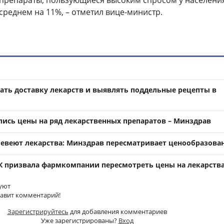
 препараты, пользующиеся высоким спросом у населени
среднем на 11%, – отметил вице-министр.
ать доставку лекарств и выявлять поддельные рецепты в
ились цены на ряд лекарственных препаратов – Минздрав
шевеют лекарства: Минздрав пересматривает ценообразова
К призвала фармкомпании пересмотреть цены на лекарств
уют
тавит комментарий!
Зарегистрируйтесь
для добавления комментариев
Уже зарегистрированы?
Вход