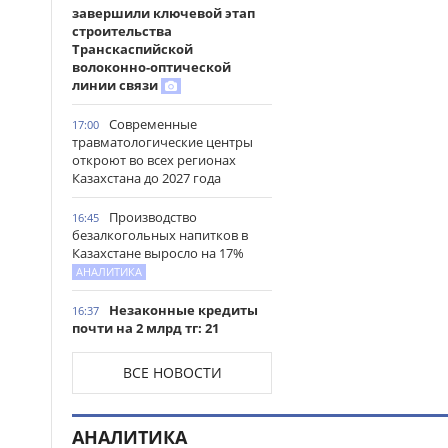
завершили ключевой этап
строительства
Транскаспийской
волоконно-оптической
линии связи
Современные
17:00
травматологические центры
откроют во всех регионах
Казахстана до 2027 года
Производство
16:45
безалкогольных напитков в
Казахстане выросло на 17%
АНАЛИТИКА
Незаконные кредиты
16:37
почти на 2 млрд тг: 21
участника ОПГ осудили в
Казахстане
ВСЕ НОВОСТИ
Почти 20 млн тонн
16:26
кормов заготовили в
АНАЛИТИКА
Казахстане