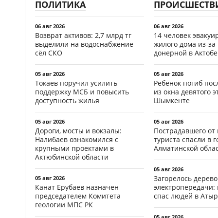
ПОЛИТИКА
ПРОИСШЕСТВ
06 авг 2026
06 авг 2026
Возврат активов: 2,7 млрд тг
14 человек эвакуи
выделили на водоснабжение
жилого дома из-за
сёл СКО
донерной в Актобе
05 авг 2026
05 авг 2026
Токаев поручил усилить
Ребёнок погиб пос
поддержку МСБ и повысить
из окна девятого э
доступность жилья
Шымкенте
05 авг 2026
05 авг 2026
Дороги, мосты и вокзалы:
Пострадавшего от
Налибаев ознакомился с
туриста спасли в г
крупными проектами в
Алматинской обла
Актюбинской области
05 авг 2026
Загорелось дерево
05 авг 2026
Канат Ерубаев назначен
электропередачи:
председателем Комитета
спас людей в Атыр
геологии МПС РК
05 авг 2026