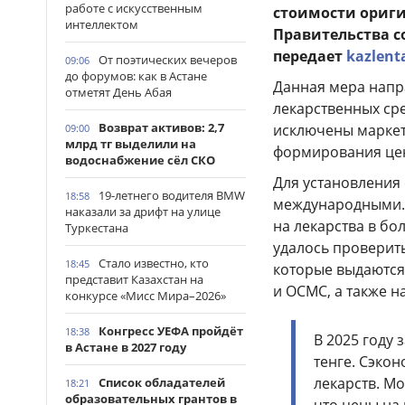
работе с искусственным
стоимости ориги
интеллектом
Правительства с
передает
kazlent
От поэтических вечеров
09:06
до форумов: как в Астане
Данная мера напр
отметят День Абая
лекарственных ср
Возврат активов: 2,7
исключены маркет
09:00
млрд тг выделили на
формирования це
водоснабжение сёл СКО
Для установления
19-летнего водителя BMW
18:58
международными. 
наказали за дрифт на улице
на лекарства в бо
Туркестана
удалось проверить
Стало известно, кто
18:45
которые выдаются
представит Казахстан на
и ОСМС, а также н
конкурсе «Мисс Мира–2026»
Конгресс УЕФА пройдёт
18:38
В 2025 году 
в Астане в 2027 году
тенге. Сэко
лекарств. Мо
Список обладателей
18:21
образовательных грантов в