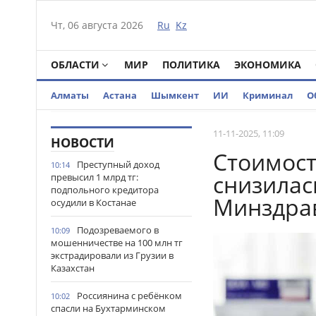
Чт, 06 августа 2026
Ru
Kz
ОБЛАСТИ
МИР
ПОЛИТИКА
ЭКОНОМИКА
Алматы
Астана
Шымкент
ИИ
Криминал
О
11-11-2025, 11:09
НОВОСТИ
Стоимост
Преступный доход
10:14
снизилас
превысил 1 млрд тг:
подпольного кредитора
Минздра
осудили в Костанае
Подозреваемого в
10:09
мошенничестве на 100 млн тг
экстрадировали из Грузии в
Казахстан
Россиянина с ребёнком
10:02
спасли на Бухтарминском