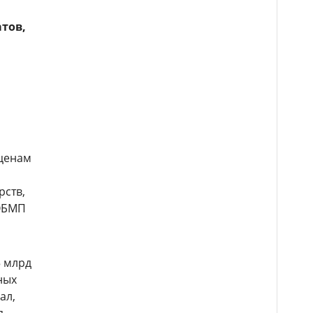
тов,
 ценам
рств,
ГОБМП
5 млрд
ных
ал,