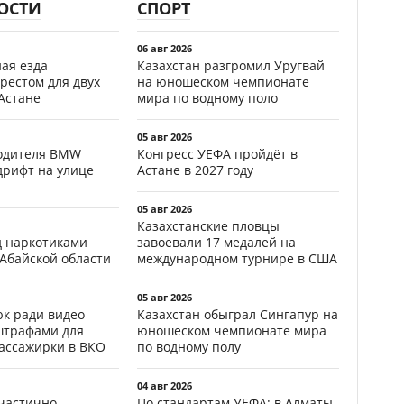
ОСТИ
СПОРТ
06 авг 2026
ая езда
Казахстан разгромил Уругвай
рестом для двух
на юношеском чемпионате
Астане
мира по водному поло
05 авг 2026
водителя BMW
Конгресс УЕФА пройдёт в
дрифт на улице
Астане в 2027 году
05 авг 2026
Казахстанские пловцы
д наркотиками
завоевали 17 медалей на
 Абайской области
международном турнире в США
05 авг 2026
к ради видео
Казахстан обыграл Сингапур на
штрафами для
юношеском чемпионате мира
пассажирки в ВКО
по водному полу
04 авг 2026
частично
По стандартам УЕФА: в Алматы