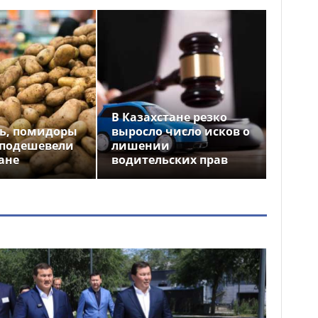
В Казахстане резко
ь, помидоры
выросло число исков о
 подешевели
лишении
ане
водительских прав