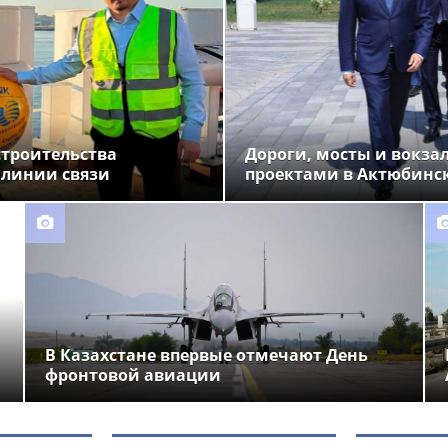
строительства
Дороги, мосты и вокза
 линии связи
проектами в Актюбинс
В Казахстане впервые отмечают День
фронтовой авиации