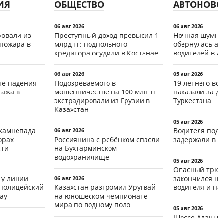
ИЯ
ОБЩЕСТВО
АВТОНОВ
06 авг 2026
06 авг 2026
ровали из
Преступный доход превысил 1
Ночная шумн
 пожара в
млрд тг: подпольного
обернулась а
кредитора осудили в Костанае
водителей в 
06 авг 2026
05 авг 2026
ле падения
Подозреваемого в
19-летнего 
тажа в
мошенничестве на 100 млн тг
наказали за 
экстрадировали из Грузии в
Туркестана
Казахстан
05 авг 2026
 камнепада
Водителя по
06 авг 2026
орах
Россиянина с ребёнком спасли
задержали в
сти
на Бухтарминском
водохранилище
05 авг 2026
Опасный трю
 у линии
закончился 
06 авг 2026
 полицейский
Казахстан разгромил Уругвай
водителя и 
ау
на юношеском чемпионате
мира по водному поло
05 авг 2026
Шоссе Алаш 