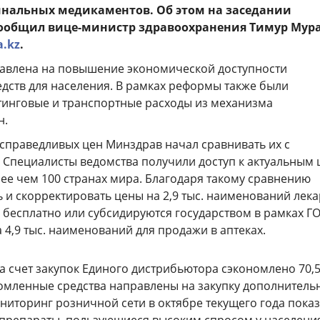
нальных медикаментов. Об этом на заседании
ообщил вице-министр здравоохранения Тимур Мура
a.kz
.
авлена на повышение экономической доступности
едств для населения. В рамках реформы также были
инговые и транспортные расходы из механизма
н.
 справедливых цен Минздрав начал сравнивать их с
Специалисты ведомства получили доступ к актуальным
лее чем 100 странах мира. Благодаря такому сравнению
 и скорректировать цены на 2,9 тыс. наименований лека
 бесплатно или субсидируются государством в рамках 
а 4,9 тыс. наименований для продажи в аптеках.
за счет закупок Единого дистрибьютора сэкономлено 70,
номленные средства направлены на закупку дополнитель
ниторинг розничной сети в октябре текущего года показ