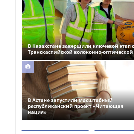
Гидроцикл сломался
15:10
посреди озера: спасатели
помогли отдыхающим на
Алаколе
В Казахстане завершили ключевой этап 
Транскаспийской волоконно-оптической
В Астане запустили масштабный
республиканский проект «Читающая
нация»