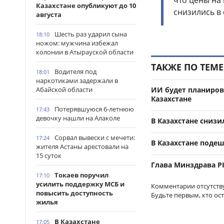
что цены на
Казахстане опубликуют до 10
снизились в 
августа
Шесть раз ударил сына
18:10
ножом: мужчина избежал
колонии в Атырауской области
ТАКЖЕ ПО ТЕМЕ
Водителя под
18:01
наркотиками задержали в
Абайской области
ИИ будет планиров
Казахстане
Потерявшуюся 6-летнюю
17:43
девочку нашли на Алаколе
В Казахстане сниз
Сорвал вывески с мечети:
17:24
В Казахстане поде
жителя Астаны арестовали на
15 суток
Глава Минздрава Р
Токаев поручил
17:10
усилить поддержку МСБ и
Комментарии отсутств
повысить доступность
Будьте первым, кто ос
жилья
В Казахстане
17:05