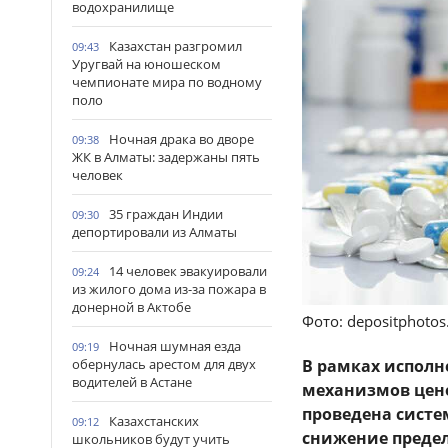
водохранилище
Казахстан разгромил
09:43
Уругвай на юношеском
чемпионате мира по водному
поло
Ночная драка во дворе
09:38
ЖК в Алматы: задержаны пять
человек
35 граждан Индии
09:30
депортировали из Алматы
14 человек эвакуировали
09:24
из жилого дома из-за пожара в
донерной в Актобе
Фото: depositphoto
Ночная шумная езда
09:19
обернулась арестом для двух
В рамках испол
водителей в Астане
механизмов цен
проведена систе
Казахстанских
09:12
снижение предел
школьников будут учить