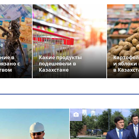
ье
ние в
Какие продукты
Картофел
вязано с
подешевели в
и яблоки
твом
Казахстане
в Казахст