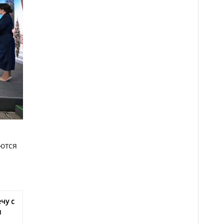
ются
чу с
м