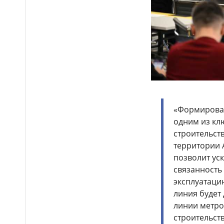
крупнейшей в Центральной
Азии доильной установкой
Более 4 млн цветов и
16:15
новые арт-композиции
украсили Алматы
Полиция предупреждает
15:52
граждан о новой схеме
телефонного мошенничества
«Формирован
Казахстанские
15:18
одним из кл
таеквондисты завоевали
строительст
четыре медали на турнире в
Индонезии
территории 
позволит ус
«Закон и порядок»: в
14:50
связанность 
Астане прошла неделя
безопасности дорожного
эксплуатацию
движения «Внимание, дети!»
линия будет
линии метро
Полиция усилила
14:16
строительств
контроль за соблюдением ПДД