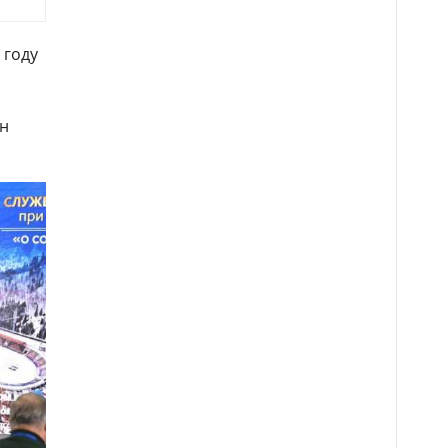
 году
лн