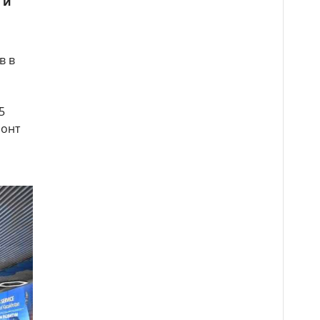
 и
в в
5
монт