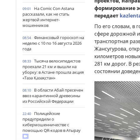
проектов, напра
формирование э
На Comic Con Astana
09:01
рассказали, как не стать
передает
kazlent
жертвой интернет-
мошенников
По его словам, в 
сфере дорожной и
Финансовый гороскоп на
08:54
транспортная раз
неделю с 10 по 16 августа 2026
Жансугурова, откр
года
километров новых
Тысяча велосипедистов
08:33
281 км дорог. В р
проехали 21 км и вышли на
состоянии доведен
уборку: в Астане прошла акция
«Таза Қазақстан»
В области Абай пресечен
08:10
ввоз карантинной древесины
из Российской Федерации
Полицейские
22:40
предупредили о
кибермошенничестве с
помощью QR-кодов в Атырау