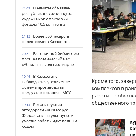
В Алматы объявлен
21:49
республиканский конкурс
художников с призовым
фондом 10,5 млн тенге
Более 580 лекарств
21:12
подешевели в Казахстане
В столичной библиотеке
20:31
прошел поэтический час
«Абайдың сырлы жолдары»
В Казахстане
19:46
Кроме того, заве
наблюдается увеличение
объема производства
комплексов в рай
продуктов питания – МСХ
работы по обеспе
общественного тра
Реконструкция
19:13
автодороги «Кызылорда –
Жезказган»: на улытауском
участке работы идут полным
Ку
ходом
Ка
ни