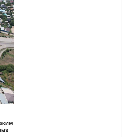
 аким
ных