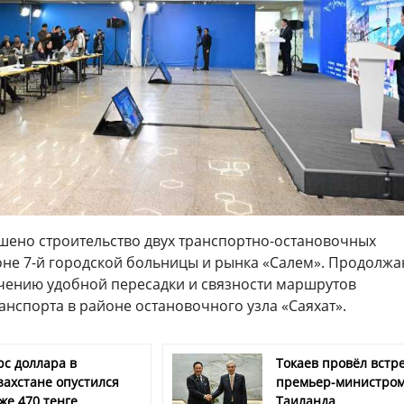
ршено строительство двух транспортно-остановочных
оне 7-й городской больницы и рынка «Салем». Продолжа
чению удобной пересадки и связности маршрутов
нспорта в районе остановочного узла «Саяхат».
рс доллара в
Токаев провёл встре
захстане опустился
премьер-министро
же 470 тенге
Таиланда