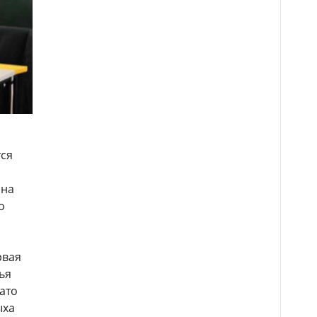
тся
 на
о
рвая
ья
ато
ыха