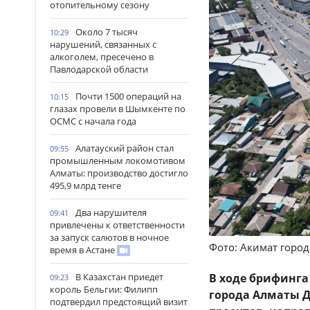
отопительному сезону
Около 7 тысяч
10:29
нарушений, связанных с
алкоголем, пресечено в
Павлодарской области
Почти 1500 операций на
10:15
глазах провели в Шымкенте по
ОСМС с начала года
Алатауский район стал
09:55
промышленным локомотивом
Алматы: производство достигло
495,9 млрд тенге
Два нарушителя
09:41
привлечены к ответственности
за запуск салютов в ночное
Фото: Акимат горо
время в Астане
В Казахстан приедет
В ходе брифинг
09:23
король Бельгии: Филипп
города Алматы 
подтвердил предстоящий визит