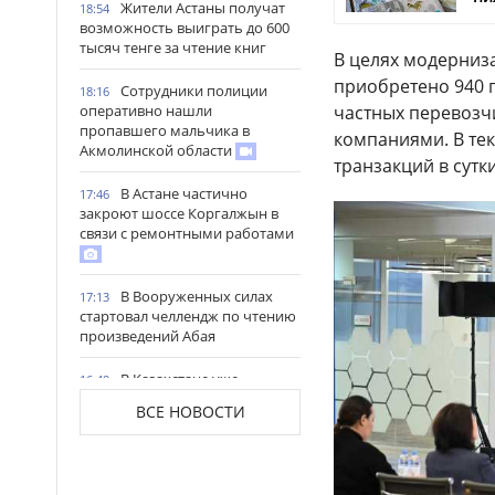
Жители Астаны получат
18:54
возможность выиграть до 600
тысяч тенге за чтение книг
В целях модерниз
приобретено 940 г
Сотрудники полиции
18:16
частных перевозчи
оперативно нашли
пропавшего мальчика в
компаниями. В тек
Акмолинской области
транзакций в сутки
В Астане частично
17:46
закроют шоссе Коргалжын в
связи с ремонтными работами
В Вооруженных силах
17:13
стартовал челлендж по чтению
произведений Абая
В Казахстане уже
16:49
заготовлено почти 20 млн тонн
ВСЕ НОВОСТИ
кормов
В Северо-Казахстанской
16:18
области открыли мегаферму с