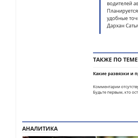
на аварийно опасных участках
водителей а
в Алматинской области
Планируется
удобные точ
На БАКАД изменен
13:55
порядок оплаты проезда: для
Дархан Саты
добросовестных
пользователей стоимость
остается прежней
Легендарные игры и
13:34
ТАКЖЕ ПО ТЕМЕ
рыцари из средневековья: что
приготовили для гостей Comic
Con Astana 2026
Какие развязки и 
Комментарии отсутств
Будьте первым, кто ос
АНАЛИТИКА