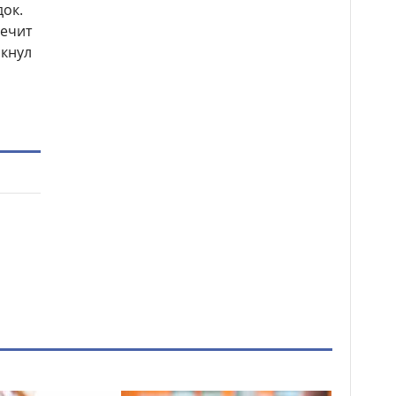
док.
печит
ркнул