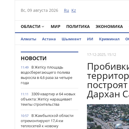
Вс, 09 августа 2026
Ru
Kz
ОБЛАСТИ
МИР
ПОЛИТИКА
ЭКОНОМИКА
Алматы
Астана
Шымкент
ИИ
Криминал
О
17-12-2025, 15:12
НОВОСТИ
Пробивки
В Жетісу площадь
11:49
территор
водосберегающего полива
выросла в 4,6 раза за четыре
построят
года
Дархан 
3309 квартир и 64 новых
11:11
объекта: Жетісу наращивает
темпы строительства
В Жамбылской области
10:57
отремонтируют 17,4 км
теплосетей к новому