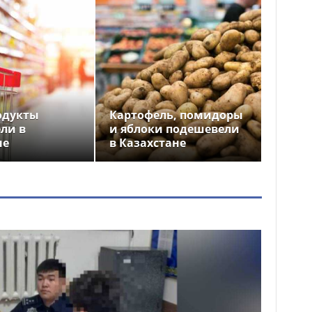
одукты
Картофель, помидоры
ли в
и яблоки подешевели
не
в Казахстане