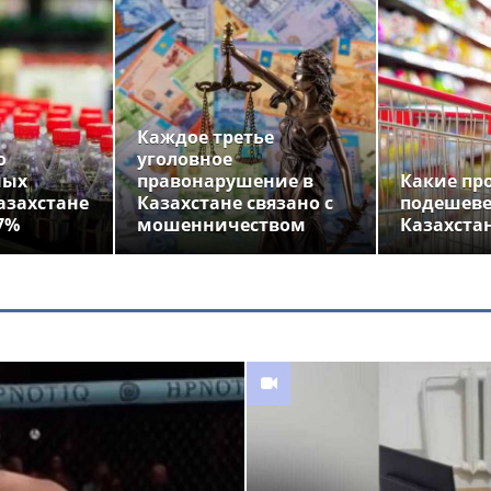
Каждое третье
о
уголовное
ных
правонарушение в
Какие пр
азахстане
Казахстане связано с
подешеве
7%
мошенничеством
Казахста