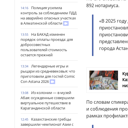
892 нотариуса.
Полиция усилила
14:16
контроль за соблюдением ПДД
на аварийно опасных участках
«В 2025 год
в Алматинской области
приостановл
приостанови
На БАКАД изменен
13:55
порядок оплаты проезда: для
представлен
добросовестных
города Астан
пользователей стоимость
остается прежней
Легендарные игры и
13:34
рыцари из средневековья: что
Ку
приготовили для гостей Comic
Ка
Con Astana 2026
ни
Из колонии — в музей
13:08
Абая: осужденные совершили
По словам спикер
виртуальное путешествие в
Карагандинской области
и соблюдения проц
рамках профилакт
Казахстанские гребцы
12:45
завершили чемпионат Азии с