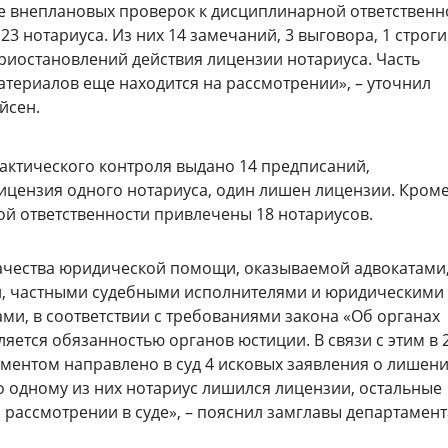
те внеплановых проверок к дисциплинарной ответственн
3 нотариуса. Из них 14 замечаний, 3 выговора, 1 строг
приостановлений действия лицензии нотариуса. Часть
атериалов еще находится на рассмотрении», – уточнил
йсен.
актического контроля выдано 14 предписаний,
ицензия одного нотариуса, один лишен лицензии. Кроме
ой ответственности привлечены 18 нотариусов.
ачества юридической помощи, оказываемой адвокатами
, частными судебными исполнителями и юридическими
ами, в соответствии с требованиями закона «Об органах
яется обязанностью органов юстиции. В связи с этим в 
аментом направлено в суд 4 исковых заявления о лишен
о одному из них нотариус лишился лицензии, остальные
 рассмотрении в суде», – пояснил замглавы департамент