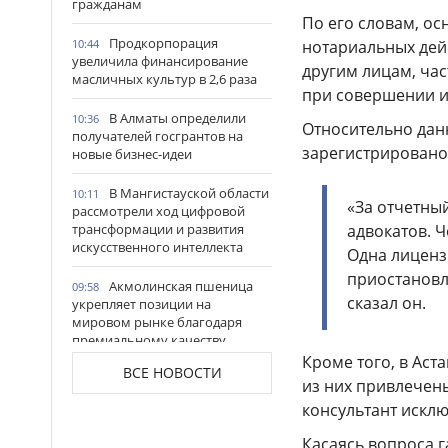
гражданам
По его словам, о
Продкорпорация
10:44
нотариальных дей
увеличила финансирование
другим лицам, час
масличных культур в 2,6 раза
при совершении 
В Алматы определили
10:36
Относительно данн
получателей госгрантов на
зарегистрировано 
новые бизнес-идеи
В Мангистауской области
10:11
«За отчетны
рассмотрели ход цифровой
трансформации и развития
адвокатов. 
искусственного интеллекта
Одна лиценз
приостановл
Акмолинская пшеница
09:58
сказал он.
укрепляет позиции на
мировом рынке благодаря
премиальному качеству
Кроме того, в Аст
ВСЕ НОВОСТИ
В Костанайской области
09:47
из них привлечен
состоялось открытие
консультант исклю
обновленного вокзала
Аркалыка
Касаясь вопроса 