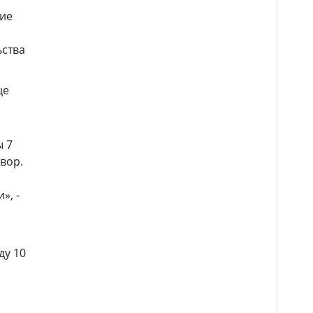
ние
ьства
це
ы 7
вор.
», -
ду 10
й