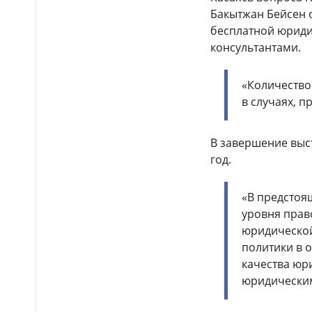
Бакытжан Бейсен 
В Астане заместитель
09:25
министра обороны проверил
бесплатной юриди
ход приемной кампании в
консультантами.
военном колледже
Разработку проекта
09:13
«Количество
Плана по автоматизации учета
в случаях, п
воды в бассейне реки
Сырдарья одобрили
государства Центральной Азии
В завершение выс
год.
«Закон и порядок»: как
08:51
защититься от мошенников,
рассказали гостям фестиваля
«В предстоя
Comic Con Astana 2026
уровня прав
Более 100 объектов
08:30
юридической
планируется построить в
политики в 
Алматинской области в этом
году
качества юр
юридическим
В Алматы ко Дню спорта
08:18
пройдет масштабная