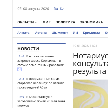
Сб, 08 августа 2026
Ru
Kz
ОБЛАСТИ
МИР
ПОЛИТИКА
ЭКОНОМИКА
Алматы
Астана
Шымкент
ИИ
Криминал
О
10-01-2026, 11:21
НОВОСТИ
Нотариус
В Астане частично
17:46
консульт
закроют шоссе Коргалжын в
связи с ремонтными работами
результа
В Вооруженных силах
17:13
стартовал челлендж по чтению
произведений Абая
В Казахстане уже
16:49
заготовлено почти 20 млн тонн
кормов