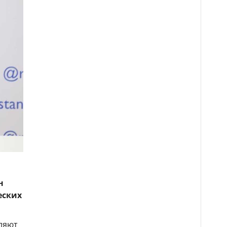
н
еских
вляют