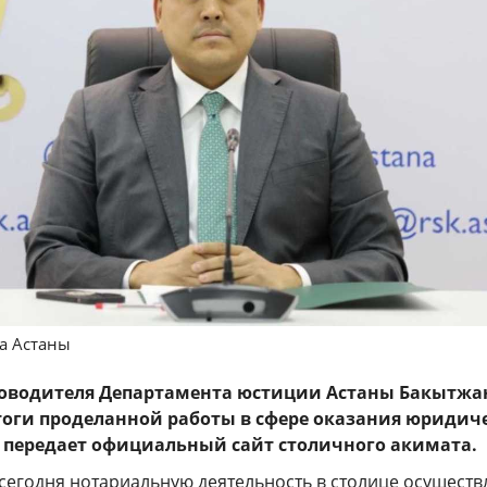
да Астаны
ководителя Департамента юстиции Астаны Бакытжа
тоги проделанной работы в сфере оказания юридич
ду, передает официальный сайт столичного акимата.
 сегодня нотариальную деятельность в столице осущест