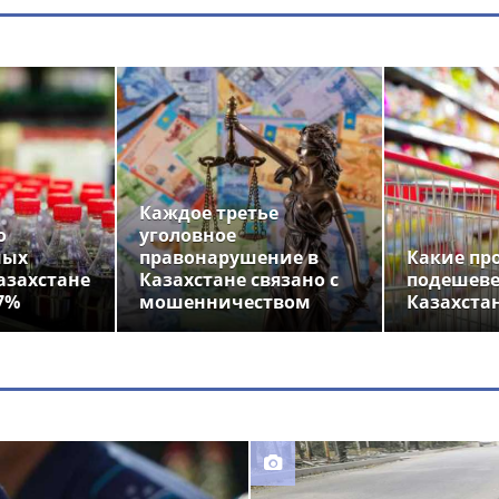
Каждое третье
о
уголовное
ных
правонарушение в
Какие пр
азахстане
Казахстане связано с
подешеве
7%
мошенничеством
Казахста