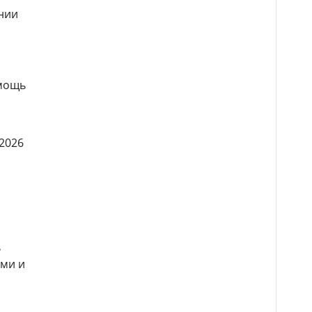
нии
омощь
2026
ь
ами и