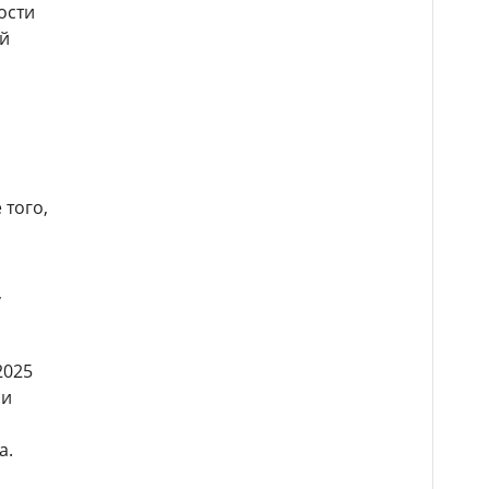
ости
ий
 того,
,
2025
ии
а.