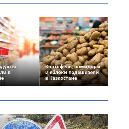
одукты
Картофель, помидоры
ли в
и яблоки подешевели
не
в Казахстане