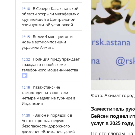
В Северо-Казахстанской
16:18
области открыли мегаферму с
крупнейшей в Центральной
Азии доильной установкой
Более 4 млн цветов и
16:15
новые арт-композиции
украсили Алматы
Полиция предупреждает
15:52
граждан о новой схеме
телефонного мошенничества
Казахстанские
15:18
таеквондисты завоевали
Фото: Акимат горо
четыре медали на турнире в
Индонезии
Заместитель ру
«Закон и порядок»: в
Бейсен подвел и
14:50
Астане прошла неделя
услуг в 2025 го
безопасности дорожного
движения «Внимание, дети!»
По его словам, на