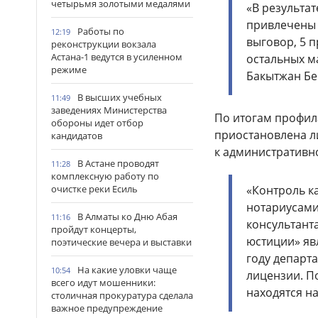
четырьмя золотыми медалями
«В результа
привлечены 2
Работы по
12:19
выговор, 5 
реконструкции вокзала
Астана-1 ведутся в усиленном
остальных м
режиме
Бакытжан Бе
В высших учебных
11:49
заведениях Министерства
По итогам профил
обороны идет отбор
приостановлена л
кандидатов
к административн
В Астане проводят
11:28
комплексную работу по
очистке реки Есиль
«Контроль к
нотариусами
В Алматы ко Дню Абая
11:16
консультант
пройдут концерты,
юстиции» явл
поэтические вечера и выставки
году департ
На какие уловки чаще
10:54
лицензии. П
всего идут мошенники:
находятся на
столичная прокуратура сделала
важное предупреждение