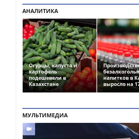
АНАЛИТИКА
Огурцы, капуста и
Производств
картофель
безалкоголь
подешевели в
напитков в К
Казахстане
выросло на 1
МУЛЬТИМЕДИА