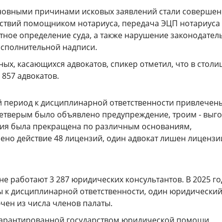
сновными причинами исковых заявлений стали соверше
ствий помощником нотариуса, передача ЭЦП нотариуса
тное определение суда, а также нарушение законодател
исполнительной надписи.
ых, касающихся адвокатов, спикер отметил, что в столи
857 адвокатов.
й период к дисциплинарной ответственности привлечен
Четверым было объявлено предупреждение, троим - выго
ия была прекращена по различным основаниям,
ено действие 48 лицензий, один адвокат лишен лицензии
ане работают 3 287 юридических консультантов. В 2025 го
ы к дисциплинарной ответственности, один юридически
чен из числа членов палаты.
гарантированной государством юридической помощи,