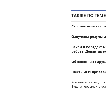
программа спортивных
мероприятий
Как в Астане очищают
18:59
ТАКЖЕ ПО ТЕМЕ
реку Есиль от водорослей и
мусора
Стройкомпанию ли
Токаев поздравил
18:44
жителей Северо-
Озвучены результа
Казахстанской области с 90-
летием региона
Закон и порядок: 4
работы Департаме
Когда счёт идёт на
18:28
минуты: медицинская авиация
Об основных наруш
Казахстана выполнила более
1300 вылетов за семь месяцев
Шесть ЧСИ привлек
Комментарии отсутств
Будьте первым, кто ос