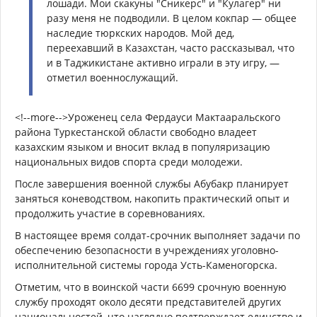
лошади. Мои скакуны "Сникерс" и "Кулагер" ни
разу меня не подводили. В целом кокпар — общее
наследие тюркских народов. Мой дед,
переехавший в Казахстан, часто рассказывал, что
и в Таджикистане активно играли в эту игру, —
отметил военнослужащий.
<!--more-->
Уроженец села Фердауси Мактааральского
района Туркестанской области свободно владеет
казахским языком и вносит вклад в популяризацию
национальных видов спорта среди молодежи.
После завершения военной службы Абубакр планирует
заняться коневодством, накопить практический опыт и
продолжить участие в соревнованиях.
В настоящее время солдат-срочник выполняет задачи по
обеспечению безопасности в учреждениях уголовно-
исполнительной системы города Усть-Каменогорска.
Отметим, что в воинской части 6699 срочную военную
службу проходят около десяти представителей других
национальностей, что наглядно подтверждает единство и