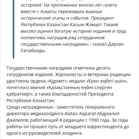
историей. На протяжении многих лет газета
вместе с Алматы переживала важные
исторические этапы и события. Президент
Республики Казахстан Касым-Жомарт Токаев
высоко оценил богатую историю издания и труд
коллектива, наградив ряд сотрудников
государственными наградами»,
- сказал Дархан
Сатыбалды.
Государственными наградами отмечены десять
сотрудников издания. Журналисты и ветераны редакции
удостоены ордена «Құрмет», медали «Ерен еңбегі үшін»,
почетного звания «Қазақстанның еңбек сіңірген
қайраткері», а также благодарностей Президента
Республики Казахстан.
Среди награжденных - заместитель генерального
директора медиахолдинга Alatau Aqparat Абдухалил
Джалилов, работающий в редакции с 1990 года. За годы
работы он прошел путь от младшего корреспондента до
одного из руководителей холдинга.