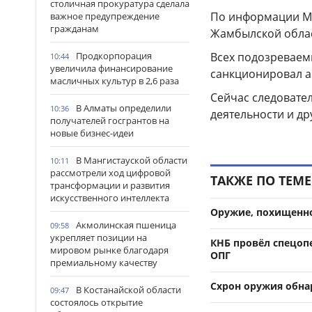
столичная прокуратура сделала
По информации МВ
важное предупреждение
гражданам
Жамбылской облас
Продкорпорация
Всех подозреваем
10:44
увеличила финансирование
санкционировал а
масличных культур в 2,6 раза
Сейчас следовате
В Алматы определили
10:36
деятельности и др
получателей госгрантов на
новые бизнес-идеи
В Мангистауской области
10:11
рассмотрели ход цифровой
ТАКЖЕ ПО ТЕМЕ
трансформации и развития
искусственного интеллекта
Оружие, похищенно
Акмолинская пшеница
09:58
укрепляет позиции на
КНБ провёл спецоп
мировом рынке благодаря
ОПГ
премиальному качеству
Схрон оружия обна
В Костанайской области
09:47
состоялось открытие