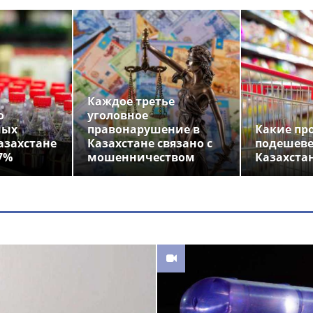
Каждое третье
о
уголовное
ных
правонарушение в
Какие пр
азахстане
Казахстане связано с
подешеве
7%
мошенничеством
Казахста