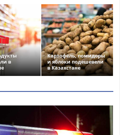
одукты
Картофель, помидоры
ли в
и яблоки подешевели
не
в Казахстане