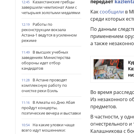
передает
kazlent
Казахстанские гребцы
12:45
завершили чемпионат Азии с
Как
сообщили
в М
четырьмя золотыми медалями
среди которых ес
Работы по
12:19
По данным следств
реконструкции вокзала
Астана-1 ведутся в усиленном
применением оруж
режиме
а также незаконн
В высших учебных
11:49
заведениях Министерства
Ку
обороны идет отбор
кандидатов
Ка
ни
В Астане проводят
11:28
комплексную работу по
очистке реки Есиль
Во время расслед
Из незаконного о
В Алматы ко Дню Абая
11:16
предметов.
пройдут концерты,
поэтические вечера и выставки
В частности, у од
огнестрельного и 
На какие уловки чаще
10:54
всего идут мошенники:
Калашникова с бо