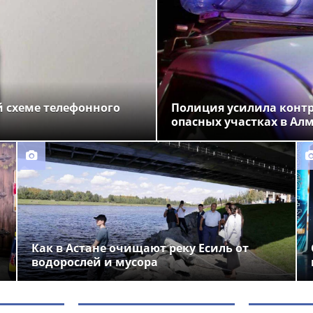
 схеме телефонного
Полиция усилила конт
опасных участках в Ал
Как в Астане очищают реку Есиль от
водорослей и мусора