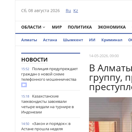
Сб, 08 августа 2026
Ru
Kz
ОБЛАСТИ
МИР
ПОЛИТИКА
ЭКОНОМИКА
Алматы
Астана
Шымкент
ИИ
Криминал
О
14-05-2026, 09:00
НОВОСТИ
В Алмат
Полиция предупреждает
15:52
группу, 
граждан о новой схеме
телефонного мошенничества
преступ
Казахстанские
15:18
таеквондисты завоевали
четыре медали на турнире в
Индонезии
«Закон и порядок»: в
14:50
Астане прошла неделя