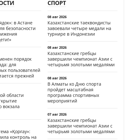
ОСТИ
СПОРТ
08 авг 2026
ядок»: в Астане
Казахстанские таеквондисты
ля безопасности
завоевали четыре медали на
вижения
турнире в Индонезии
ети!»
08 авг 2026
Казахстанские гребцы
менен порядок
завершили чемпионат Азии с
да: для
четырьмя золотыми медалями
ных пользователей
стается прежней
08 авг 2026
В Алматы ко Дню спорта
пройдет масштабная
ой области
программа спортивных
открытие
мероприятий
о вокзала
07 авг 2026
Казахстанские гребцы
завершили чемпионат Азии с
ема «Қорғау»:
четырьмя золотыми медалями
лила контроль на