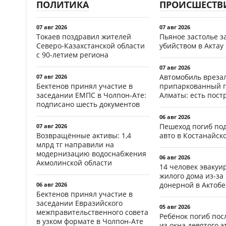
ПОЛИТИКА
ПРОИСШЕСТВ
07 авг 2026
07 авг 2026
Токаев поздравил жителей
Пьяное застолье з
Северо-Казахстанской области
убийством в Актау
с 90-летием региона
07 авг 2026
Автомобиль врезал
07 авг 2026
Бектенов принял участие в
припаркованный г
заседании ЕМПС в Чолпон-Ате:
Алматы: есть пос
подписано шесть документов
06 авг 2026
Пешеход погиб по
07 авг 2026
Возвращённые активы: 1,4
авто в Костанайск
млрд тг направили на
модернизацию водоснабжения
06 авг 2026
Акмолинской области
14 человек эвакуи
жилого дома из-за
донерной в Актобе
06 авг 2026
Бектенов принял участие в
заседании Евразийского
05 авг 2026
межправительственного совета
Ребёнок погиб пос
в узком формате в Чолпон-Ате
из окна девятого э