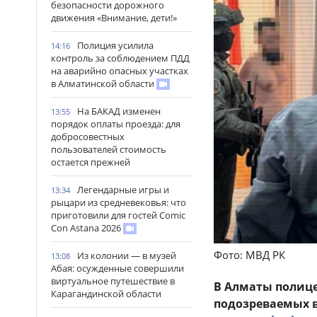
безопасности дорожного
движения «Внимание, дети!»
Полиция усилила
14:16
контроль за соблюдением ПДД
на аварийно опасных участках
в Алматинской области
На БАКАД изменен
13:55
порядок оплаты проезда: для
добросовестных
пользователей стоимость
остается прежней
Легендарные игры и
13:34
рыцари из средневековья: что
приготовили для гостей Comic
Con Astana 2026
Фото: МВД РК
Из колонии — в музей
13:08
Абая: осужденные совершили
виртуальное путешествие в
В Алматы полиц
Карагандинской области
подозреваемых в