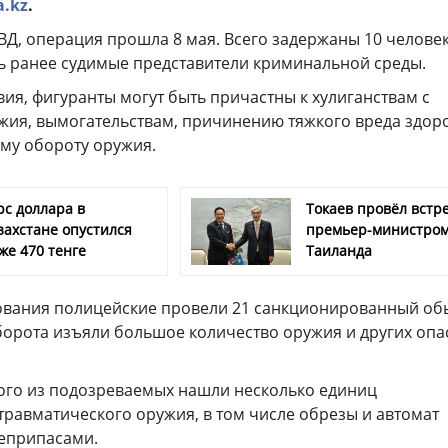
a.kz
.
ВД, операция прошла 8 мая. Всего задержаны 10 человек
ть ранее судимые представители криминальной среды.
ия, фигуранты могут быть причастны к хулиганствам с
ия, вымогательствам, причинению тяжкого вреда здор
ому обороту оружия.
рс доллара в
Токаев провёл встре
захстане опустился
премьер-министро
же 470 тенге
Таиланда
ования полицейские провели 21 санкционированный об
борота изъяли большое количество оружия и других оп
ного из подозреваемых нашли несколько единиц
травматического оружия, в том числе обрезы и автомат
еприпасами.