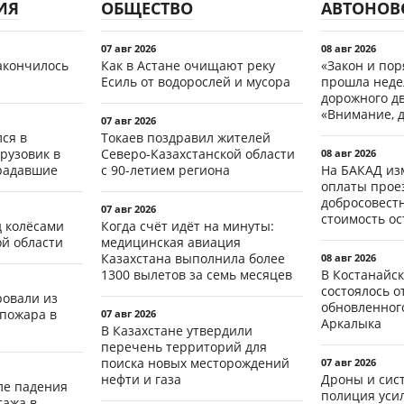
ИЯ
ОБЩЕСТВО
АВТОНОВ
07 авг 2026
08 авг 2026
акончилось
Как в Астане очищают реку
«Закон и пор
Есиль от водорослей и мусора
прошла неде
дорожного д
«Внимание, д
07 авг 2026
ся в
Токаев поздравил жителей
рузовик в
Северо-Казахстанской области
08 авг 2026
традавшие
с 90-летием региона
На БАКАД из
оплаты проез
добросовест
07 авг 2026
стоимость о
д колёсами
Когда счёт идёт на минуты:
ой области
медицинская авиация
Казахстана выполнила более
08 авг 2026
1300 вылетов за семь месяцев
В Костанайск
состоялось 
ровали из
обновленног
 пожара в
07 авг 2026
Аркалыка
В Казахстане утвердили
перечень территорий для
поиска новых месторождений
07 авг 2026
нефти и газа
Дроны и сист
ле падения
полиция уси
тажа в