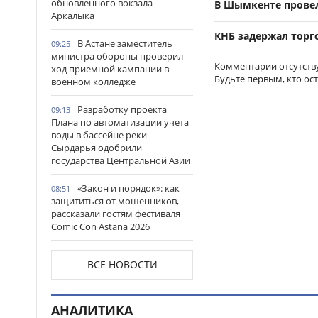
обновленного вокзала
В Шымкенте прове
Аркалыка
КНБ задержал торг
В Астане заместитель
09:25
министра обороны проверил
Комментарии отсутств
ход приемной кампании в
Будьте первым, кто ос
военном колледже
Разработку проекта
09:13
Плана по автоматизации учета
воды в бассейне реки
Сырдарья одобрили
государства Центральной Азии
«Закон и порядок»: как
08:51
защититься от мошенников,
рассказали гостям фестиваля
Comic Con Astana 2026
Более 100 объектов
08:30
ВСЕ НОВОСТИ
планируется построить в
Алматинской области в этом
году
АНАЛИТИКА