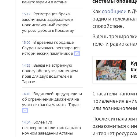
системы оповещ
канцтоварами в Астане
Как
сообщили
в ДЧ
Регистрация брака
15:12
радио и телекана
закончилась задержанием:
новоиспеченный супруг
спокойствие.
устроил дебош в Кокшетау
В день тренировки
В древнем городище
15:00
теле- и радиокана
Сауран началась реставрация
исторических памятников
Ку
Выезд на встречную
14:53
Ка
полосу обернулся лишением
ни
прав для двух водителей в
Таразе
Спасатели напомни
Водителей предупредили
14:40
об ограничении движения на
привлечения вним
участке трассы Алматы–Тараз
или возникновени
После сигнала жи
Более 170
14:34
ознакомиться с и
несовершеннолетних нашли в
интернет-ресурсах
ночном заведении Астаны