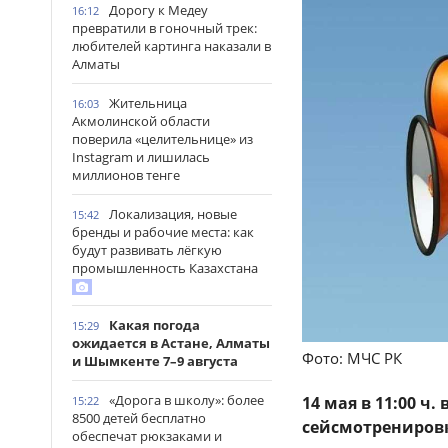
Дорогу к Медеу
16:12
превратили в гоночный трек:
любителей картинга наказали в
Алматы
Жительница
16:03
Акмолинской области
поверила «целительнице» из
Instagram и лишилась
миллионов тенге
Локализация, новые
15:42
бренды и рабочие места: как
будут развивать лёгкую
промышленность Казахстана
Какая погода
15:29
ожидается в Астане, Алматы
Фото: МЧС РК
и Шымкенте 7–9 августа
«Дорога в школу»: более
14 мая в 11:00 ч
15:22
8500 детей бесплатно
сейсмотренировк
обеспечат рюкзаками и