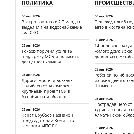
ПОЛИТИКА
ПРОИСШЕСТВ
06 авг 2026
06 авг 2026
Возврат активов: 2,7 млрд тг
Пешеход погиб по
выделили на водоснабжение
авто в Костанайск
сёл СКО
06 авг 2026
14 человек эвакуи
05 авг 2026
Токаев поручил усилить
жилого дома из-за
поддержку МСБ и повысить
донерной в Актобе
доступность жилья
05 авг 2026
Ребёнок погиб пос
05 авг 2026
Дороги, мосты и вокзалы:
из окна девятого э
Налибаев ознакомился с
Шымкенте
крупными проектами в
Актюбинской области
05 авг 2026
Пострадавшего от
туриста спасли в г
05 авг 2026
Канат Ерубаев назначен
Алматинской обла
председателем Комитета
геологии МПС РК
05 авг 2026
Загорелось дерево