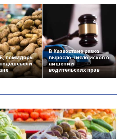
В Казахстане резко
ь, помидоры
выросло число исков о
 подешевели
лишении
ане
водительских прав