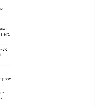
на
ь
хват
lert.
чу с
м
угрозе
же
ых