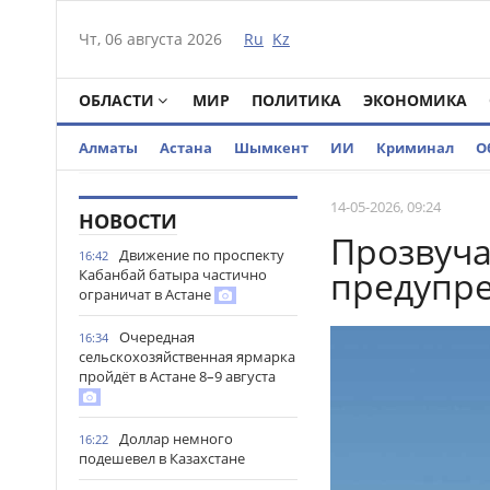
Чт, 06 августа 2026
Ru
Kz
ОБЛАСТИ
МИР
ПОЛИТИКА
ЭКОНОМИКА
Алматы
Астана
Шымкент
ИИ
Криминал
О
14-05-2026, 09:24
НОВОСТИ
Прозвуча
Движение по проспекту
16:42
предупре
Кабанбай батыра частично
ограничат в Астане
Очередная
16:34
сельскохозяйственная ярмарка
пройдёт в Астане 8–9 августа
Доллар немного
16:22
подешевел в Казахстане