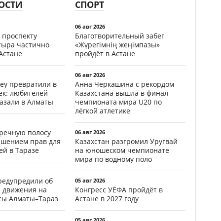
ОСТИ
СПОРТ
06 авг 2026
 проспекту
Благотворительный забег
тыра частично
«Жүрегімнің жеңімпазы»
Астане
пройдёт в Астане
06 авг 2026
еу превратили в
Анна Черкашина с рекордом
ек: любителей
Казахстана вышла в финал
казали в Алматы
чемпионата мира U20 по
лёгкой атлетике
тречную полосу
06 авг 2026
ишением прав для
Казахстан разгромил Уругвай
ей в Таразе
на юношеском чемпионате
мира по водному поло
редупредили об
05 авг 2026
 движения на
Конгресс УЕФА пройдёт в
ссы Алматы–Тараз
Астане в 2027 году
05 авг 2026