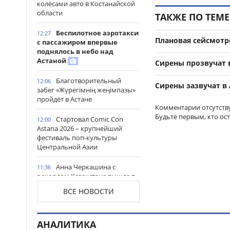
колёсами авто в Костанайской
области
ТАКЖЕ ПО ТЕМЕ
Беспилотное аэротакси
12:27
Плановая сейсмотр
с пассажиром впервые
поднялось в небо над
Астаной
Сирены прозвучат 
Благотворительный
12:06
Сирены зазвучат в
забег «Жүрегімнің жеңімпазы»
пройдёт в Астане
Комментарии отсутств
Будьте первым, кто ос
Стартовал Comic Con
12:00
Astana 2026 – крупнейший
фестиваль поп-культуры
Центральной Азии
Анна Черкашина с
11:36
рекордом Казахстана вышла в
финал чемпионата мира U20 по
ВСЕ НОВОСТИ
лёгкой атлетике
Казахстанские студенты
11:31
АНАЛИТИКА
проходят оплачиваемую