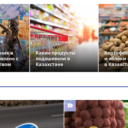
ье
ние в
Какие продукты
Картофел
вязано с
подешевели в
и яблоки
твом
Казахстане
в Казахст