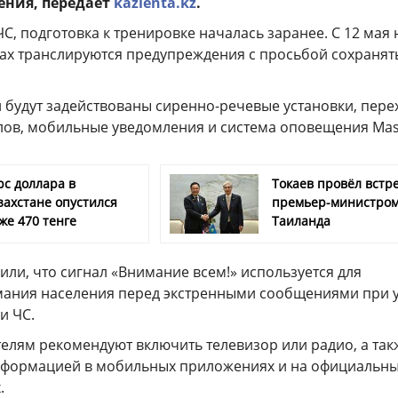
ения, передает
kazlenta.kz
.
С, подготовка к тренировке началась заранее. С 12 мая 
лах транслируются предупреждения с просьбой сохранят
 будут задействованы сиренно-речевые установки, пере
лов, мобильные уведомления и система оповещения Masa
рс доллара в
Токаев провёл встре
захстане опустился
премьер-министро
же 470 тенге
Таиланда
ли, что сигнал «Внимание всем!» используется для
ания населения перед экстренными сообщениями при 
и ЧС.
телям рекомендуют включить телевизор или радио, а так
нформацией в мобильных приложениях и на официальн
.