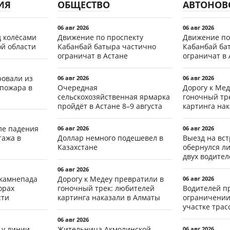
ИЯ
ОБЩЕСТВО
АВТОНОВ
06 авг 2026
06 авг 2026
д колёсами
Движение по проспекту
Движение по
ой области
Кабанбай батыра частично
Кабанбай ба
ограничат в Астане
ограничат в 
ровали из
06 авг 2026
06 авг 2026
 пожара в
Очередная
Дорогу к Мед
сельскохозяйственная ярмарка
гоночный тр
пройдёт в Астане 8–9 августа
картинга на
ле падения
06 авг 2026
06 авг 2026
тажа в
Доллар немного подешевел в
Выезд на вс
Казахстане
обернулся л
двух водител
06 авг 2026
 камнепада
Дорогу к Медеу превратили в
06 авг 2026
орах
гоночный трек: любителей
Водителей п
сти
картинга наказали в Алматы
ограничении
участке тра
06 авг 2026
 у линии
Жительница Акмолинской
06 авг 2026