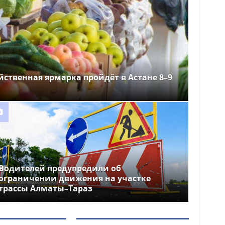
йственная ярмарка пройдёт в Астане 8–9
Водителей предупредили об
ограничении движения на участке
трассы Алматы–Тараз