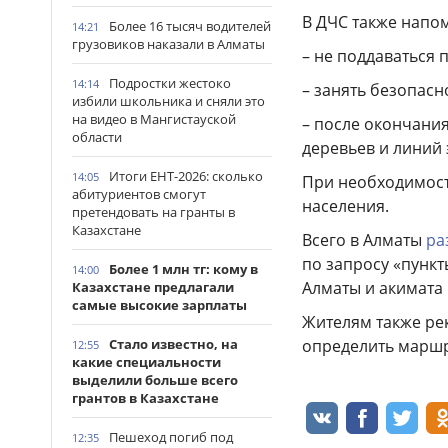
В ДЧС также напо
Более 16 тысяч водителей
14:21
грузовиков наказали в Алматы
– не поддаваться 
Подростки жестоко
14:14
– занять безопасн
избили школьника и сняли это
на видео в Мангистауской
– после окончания
области
деревьев и линий
Итоги ЕНТ-2026: сколько
14:05
При необходимост
абитуриентов смогут
населения.
претендовать на гранты в
Казахстане
Всего в Алматы
ра
по запросу «пункт
Более 1 млн тг: кому в
14:00
Алматы и акимата 
Казахстане предлагали
самые высокие зарплаты
Жителям также ре
определить маршр
Стало известно, на
12:55
какие специальности
выделили больше всего
грантов в Казахстане
Пешеход погиб под
12:35