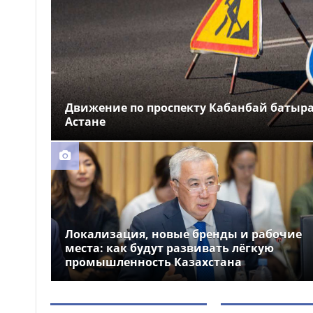
осудили в Костанае
Подозреваемого в
10:09
мошенничестве на 100 млн тг
экстрадировали из Грузии в
Казахстан
Россиянина с ребёнком
10:02
Движение по проспекту Кабанбай батыра
спасли на Бухтарминском
Астане
водохранилище
Локализация, новые бренды и рабочие
места: как будут развивать лёгкую
промышленность Казахстана