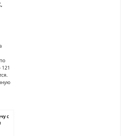
,
а
 по
 121
ся.
анную
чу с
м