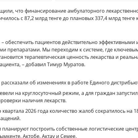
щили, что финансирование амбулаторного лекарственн
чилось с 87,2 млрд тенге до плановых 337,4 млрд тенге 
 – обеспечить пациентов действительно эффективными 
и препаратами. Мы переходим к системе, где ключевы
тановится терапевтическая ценность лекарства и реальн
ациента, – добавил Тимур Муратов.
 рассказали об изменениях в работе Единого дистрибью
евели на круглосуточный режим, а для граждан запусти
проверки наличия лекарств.
 квартала 2026 года количество жалоб сократилось на 18
ращений.
и планируют построить собственные логистические цент
ымкенте, Актобе, Актау и Семее.