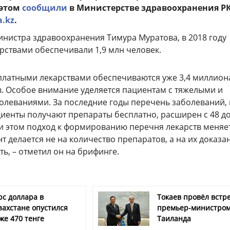
 этом
сообщили
в Министерстве здравоохранения РК
a.kz
.
инистра здравоохранения Тимура Муратова, в 2018 году
рствами обеспечивали 1,9 млн человек.
платными лекарствами обеспечиваются уже 3,4 миллион
в. Особое внимание уделяется пациентам с тяжелыми и
олеваниями. За последние годы перечень заболеваний,
иенты получают препараты бесплатно, расширен с 48 до
и этом подход к формированию перечня лекарств меняет
т делается не на количество препаратов, а на их доказ
ь, – отметил он на брифинге.
рс доллара в
Токаев провёл встре
захстане опустился
премьер-министро
же 470 тенге
Таиланда