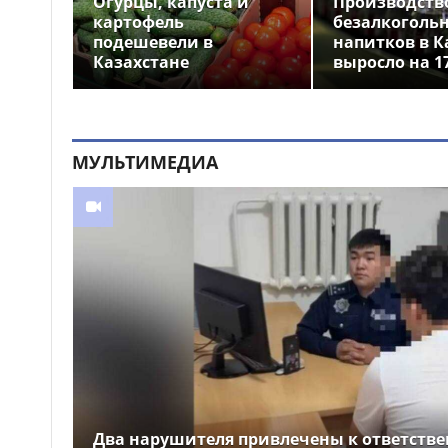
Огурцы, капуста и
Производств
на аварийно опасных участках
картофель
безалкоголь
в Алматинской области
подешевели в
напитков в К
Казахстане
выросло на 1
На БАКАД изменен
13:55
порядок оплаты проезда: для
добросовестных
пользователей стоимость
остается прежней
МУЛЬТИМЕДИА
Легендарные игры и
13:34
рыцари из средневековья: что
приготовили для гостей Comic
Con Astana 2026
Два нарушителя привлечены к ответстве