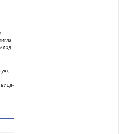
х
тигла
 млрд
ную,
 вице-