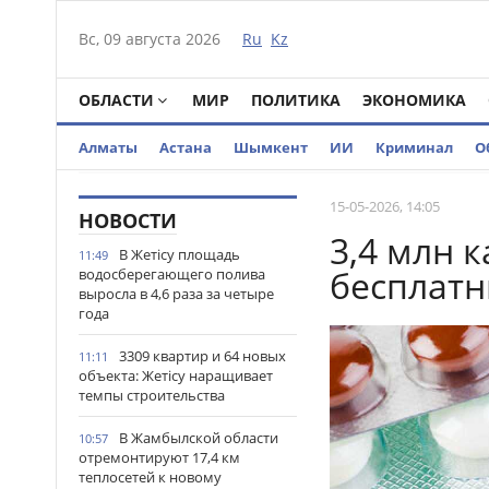
Вс, 09 августа 2026
Ru
Kz
ОБЛАСТИ
МИР
ПОЛИТИКА
ЭКОНОМИКА
Алматы
Астана
Шымкент
ИИ
Криминал
О
15-05-2026, 14:05
НОВОСТИ
3,4 млн 
В Жетісу площадь
11:49
бесплатн
водосберегающего полива
выросла в 4,6 раза за четыре
года
3309 квартир и 64 новых
11:11
объекта: Жетісу наращивает
темпы строительства
В Жамбылской области
10:57
отремонтируют 17,4 км
теплосетей к новому