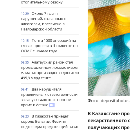
отопительному сезону
Около 7 тысяч
10:29
нарушений, связанных с
алкоголем, пресечено в
Павлодарской области
Почти 1500 операций на
10:15
глазах провели в Шымкенте по
ОСМС с начала года
Алатауский район стал
09:55
промышленным локомотивом
Алматы: производство достигло
495,9 млрд тенге
Два нарушителя
09:41
привлечены к ответственности
за запуск салютов в ночное
Фото: depositphoto
время в Астане
В Казахстане пр
В Казахстан приедет
09:23
лекарственного 
король Бельгии: Филипп
подтвердил предстоящий визит
получающих препа