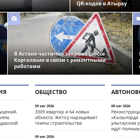
QR-кодов в Атырау
В Астане частично закроют шоссе
Коргалжын в связи с ремонтными
работами
ИЯ
ОБЩЕСТВО
АВТОНОВ
09 авг 2026
08 авг 2026
рушений,
3309 квартир и 64 новых
Реконструкц
олем,
объекта: Жетісу наращивает
«Кызылорда –
одарской
темпы строительства
улытауском 
идут полным
09 авг 2026