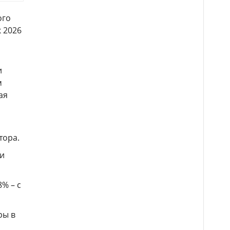
ого
к 2026
и
м
ая
тора.
ли
% – с
ры в