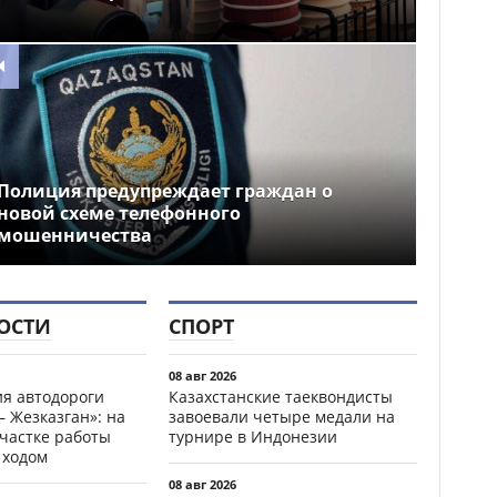
Полиция предупреждает граждан о
новой схеме телефонного
мошенничества
ОСТИ
СПОРТ
08 авг 2026
ия автодороги
Казахстанские таеквондисты
 Жезказган»: на
завоевали четыре медали на
участке работы
турнире в Индонезии
 ходом
08 авг 2026