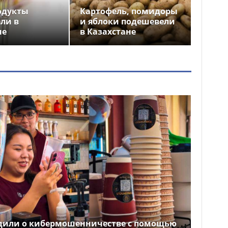
одукты
Картофель, помидоры
ли в
и яблоки подешевели
не
в Казахстане
дили о кибермошенничестве с помощью