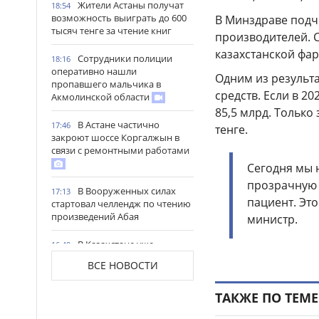
Жители Астаны получат
18:54
возможность выиграть до 600
В Минздраве подч
тысяч тенге за чтение книг
производителей. С
казахстанской фа
Сотрудники полиции
18:16
оперативно нашли
Одним из результ
пропавшего мальчика в
средств. Если в 20
Акмолинской области
85,5 млрд. Только
В Астане частично
17:46
тенге.
закроют шоссе Коргалжын в
связи с ремонтными работами
Сегодня мы 
прозрачную 
В Вооруженных силах
17:13
пациент. Эт
стартовал челлендж по чтению
произведений Абая
министр.
В Казахстане уже
16:49
заготовлено почти 20 млн тонн
ВСЕ НОВОСТИ
кормов
ТАКЖЕ ПО ТЕМЕ
В Северо-Казахстанской
16:18
области открыли мегаферму с