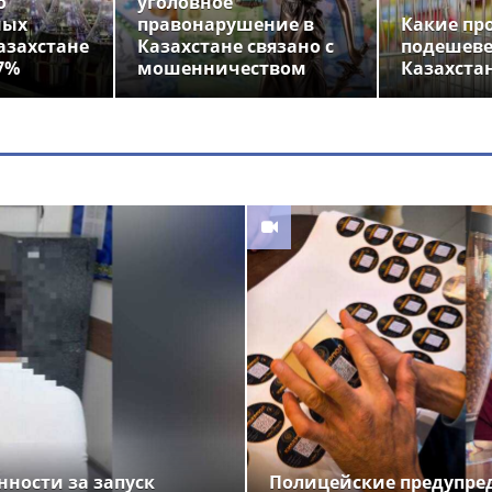
о
уголовное
ных
правонарушение в
Какие пр
азахстане
Казахстане связано с
подешеве
7%
мошенничеством
Казахста
нности за запуск
Полицейские предупре