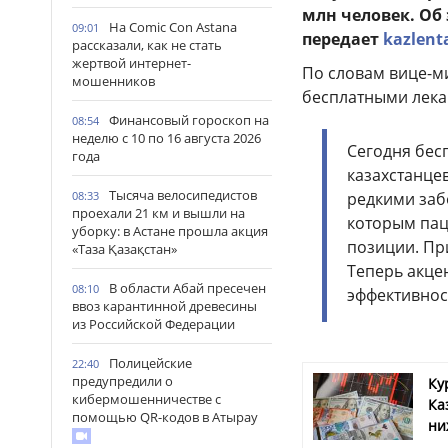
млн человек. Об
На Comic Con Astana
09:01
передает
kazlent
рассказали, как не стать
жертвой интернет-
По словам вице-м
мошенников
бесплатными лека
Финансовый гороскоп на
08:54
неделю с 10 по 16 августа 2026
Сегодня бес
года
казахстанце
Тысяча велосипедистов
08:33
редкими заб
проехали 21 км и вышли на
которым пац
уборку: в Астане прошла акция
позиции. Пр
«Таза Қазақстан»
Теперь акцен
В области Абай пресечен
08:10
эффективност
ввоз карантинной древесины
из Российской Федерации
Полицейские
22:40
предупредили о
Ку
кибермошенничестве с
Ка
помощью QR-кодов в Атырау
ни