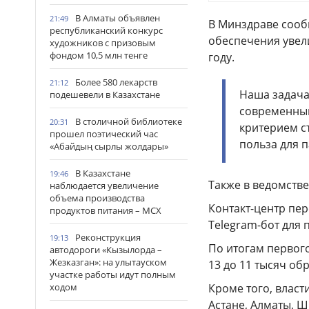
В Алматы объявлен
21:49
В Минздраве сооб
республиканский конкурс
обеспечения увели
художников с призовым
фондом 10,5 млн тенге
году.
Более 580 лекарств
21:12
Наша задача
подешевели в Казахстане
современным
В столичной библиотеке
20:31
критерием с
прошел поэтический час
польза для п
«Абайдың сырлы жолдары»
В Казахстане
19:46
Также в ведомстве
наблюдается увеличение
объема производства
Контакт-центр пер
продуктов питания – МСХ
Telegram-бот для 
Реконструкция
19:13
По итогам первого
автодороги «Кызылорда –
Жезказган»: на улытауском
13 до 11 тысяч об
участке работы идут полным
ходом
Кроме того, власт
Астане, Алматы, Ш