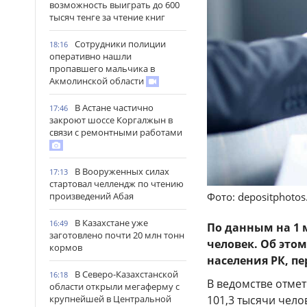
возможность выиграть до 600
тысяч тенге за чтение книг
Сотрудники полиции
18:16
оперативно нашли
пропавшего мальчика в
Акмолинской области
В Астане частично
17:46
закроют шоссе Коргалжын в
связи с ремонтными работами
В Вооруженных силах
17:13
стартовал челлендж по чтению
произведений Абая
Фото: depositphoto
В Казахстане уже
16:49
По данным на 1 м
заготовлено почти 20 млн тонн
человек. Об это
кормов
населения РК, п
В Северо-Казахстанской
16:18
В ведомстве отмет
области открыли мегаферму с
крупнейшей в Центральной
101,3 тысячи чело