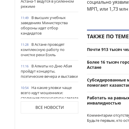
Астана-1 ведутся в усиленном
социально уязвимы
режиме
МРП, или 1,73 млн
В высших учебных
11:49
заведениях Министерства
обороны идет отбор
кандидатов
ТАКЖЕ ПО ТЕМЕ
В Астане проводят
11:28
Почти 913 тысяч че
комплексную работу по
очистке реки Есиль
Более 16 тысяч го
В Алматы ко Дню Абая
11:16
Астане
пройдут концерты,
поэтические вечера и выставки
Субсидированные м
помогают казахста
На какие уловки чаще
10:54
всего идут мошенники:
Работать на равных
столичная прокуратура сделала
инвалидностью
важное предупреждение
ВСЕ НОВОСТИ
гражданам
Комментарии отсутств
Продкорпорация
10:44
Будьте первым, кто ос
увеличила финансирование