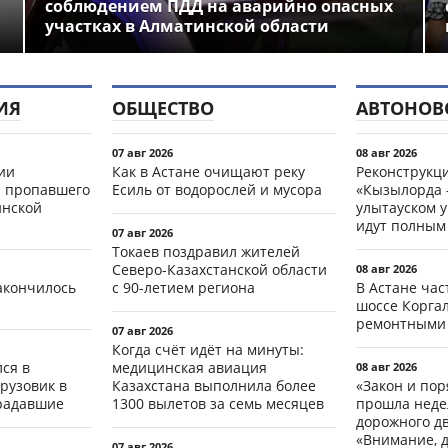
соблюдением ПДД на аварийно опасных
участках в Алматинской области
ИЯ
ОБЩЕСТВО
АВТОНОВ
07 авг 2026
08 авг 2026
ии
Как в Астане очищают реку
Реконструкц
 пропавшего
Есиль от водорослей и мусора
«Кызылорда –
инской
улытауском 
идут полным
07 авг 2026
Токаев поздравил жителей
Северо-Казахстанской области
08 авг 2026
акончилось
с 90-летием региона
В Астане ча
шоссе Коргал
ремонтными
07 авг 2026
Когда счёт идёт на минуты:
ся в
медицинская авиация
08 авг 2026
рузовик в
Казахстана выполнила более
«Закон и пор
традавшие
1300 вылетов за семь месяцев
прошла неде
дорожного д
«Внимание, д
07 авг 2026