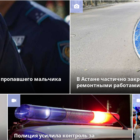
 пропавшего мальчика
В Астане частично закр
ремонтными работами
Полиция усилила контроль за