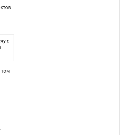
ектов
чу с
м
 том
-