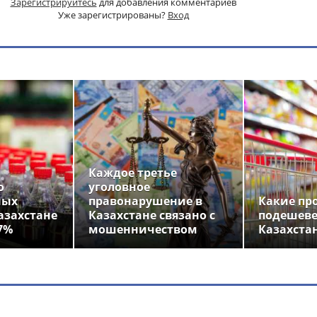
Зарегистрируйтесь
для добавления комментариев
Уже зарегистрированы?
Вход
Каждое третье
о
уголовное
ных
правонарушение в
Какие пр
азахстане
Казахстане связано с
подешеве
7%
мошенничеством
Казахста