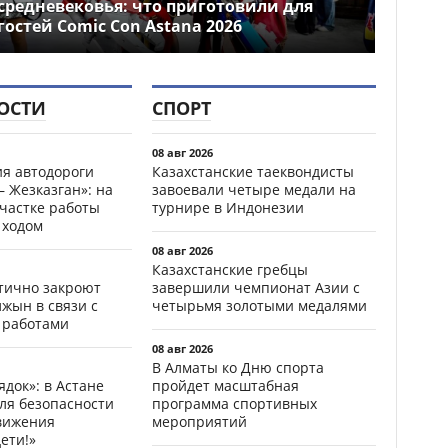
средневековья: что приготовили для
гостей Comic Con Astana 2026
ОСТИ
СПОРТ
08 авг 2026
ия автодороги
Казахстанские таеквондисты
 Жезказган»: на
завоевали четыре медали на
участке работы
турнире в Индонезии
 ходом
08 авг 2026
Казахстанские гребцы
стично закроют
завершили чемпионат Азии с
жын в связи с
четырьмя золотыми медалями
 работами
08 авг 2026
В Алматы ко Дню спорта
ядок»: в Астане
пройдет масштабная
ля безопасности
программа спортивных
вижения
мероприятий
ети!»