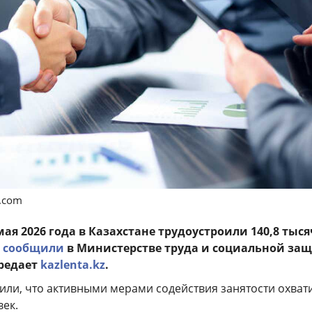
s.com
ая 2026 года в Казахстане трудоустроили 140,8 тыс
м
сообщили
в Министерстве труда и социальной за
ередает
kazlenta.kz
.
или, что активными мерами содействия занятости охват
век.