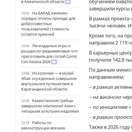
обучением охватил
в Алматинской области
завершили курсы 
На БАКАД изменен
13:55
В рамках проекта 
порядок оплаты проезда: для
добросовестных
тысячи человек. И
пользователей стоимость
остается прежней
Кроме того, на п
направили 2 119 ч
Легендарные игры и
13:34
рыцари из средневековья: что
В карьерных цент
приготовили для гостей Comic
получили 142,8 ты
Con Astana 2026
По данным минист
Из колонии — в музей
13:08
направлениям:
Абая: осужденные совершили
виртуальное путешествие в
– в рамках активны
Карагандинской области
– на вакансии чер
Казахстанские гребцы
12:45
завершили чемпионат Азии с
– по инициативе «1
четырьмя золотыми медалями
– в рамках проект
Работы по
12:19
Также в 2026 году
реконструкции вокзала