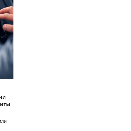
ячи
щиты
или