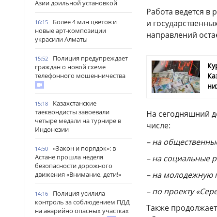
Азии доильной установкой
Работа ведется в 
Более 4 млн цветов и
и государственны
16:15
новые арт-композиции
направлений оста
украсили Алматы
Полиция предупреждает
15:52
Ку
граждан о новой схеме
телефонного мошенничества
Ка
ни
Казахстанские
15:18
таеквондисты завоевали
На сегодняшний де
четыре медали на турнире в
числе:
Индонезии
– на общественные
«Закон и порядок»: в
14:50
Астане прошла неделя
– на социальные р
безопасности дорожного
– на молодежную п
движения «Внимание, дети!»
– по проекту «Сер
Полиция усилила
14:16
контроль за соблюдением ПДД
Также продолжает
на аварийно опасных участках