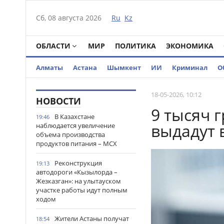
Сб, 08 августа 2026
Ru
Kz
ОБЛАСТИ
МИР
ПОЛИТИКА
ЭКОНОМИКА
Алматы
Астана
Шымкент
ИИ
Криминал
О
18-05-2026, 10:12
НОВОСТИ
9 тысяч 
В Казахстане
19:46
выдадут 
наблюдается увеличение
объема производства
продуктов питания – МСХ
Реконструкция
19:13
автодороги «Кызылорда –
Жезказган»: на улытауском
участке работы идут полным
ходом
Жители Астаны получат
18:54