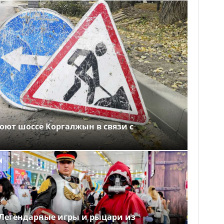
оют шоссе Коргалжын в связи с
Легендарные игры и рыцари из