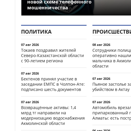
новой схеме телефонного
мошенничества
ПОЛИТИКА
ПРОИСШЕСТВ
07 авг 2026
08 авг 2026
Токаев поздравил жителей
Сотрудники полиц
Северо-Казахстанской области
оперативно нашли
с 90-летием региона
мальчика в Акмол
области
07 авг 2026
Бектенов принял участие в
07 авг 2026
заседании ЕМПС в Чолпон-Ате:
Пьяное застолье з
подписано шесть документов
убийством в Актау
07 авг 2026
07 авг 2026
Возвращённые активы: 1,4
Автомобиль врезал
млрд тг направили на
припаркованный г
модернизацию водоснабжения
Алматы: есть пос
Акмолинской области
06 авг 2026