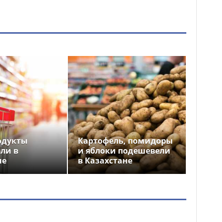
одукты
Картофель, помидоры
ли в
и яблоки подешевели
не
в Казахстане