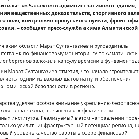
оительство 5-этажного административного здания,
ения вещественных доказательств, спортивного зала
о поля, контрольно-пропускного пункта, фронт-офи
ковки,
– сообщает пресс-служба акима Алматинской
я аким области Марат Султангазиев и руководитель
нтства РК по финансовому мониторингу по Алматинской
олепбергенов заложили капсулу времени в фундамент зд
ии Марат Султангазиев отметил, что начало строительст
является одним из важных шагов на пути обеспечения
кономической безопасности в регионе.
дарства уделяет особое внимание укреплению безопасно
рховенства закона, повышению эффективности
нных институтов. Реализуемый в этом направлении прое
 только усилить инфраструктурный потенциал региона, н
новый уровень качество работы в сфере финансовой