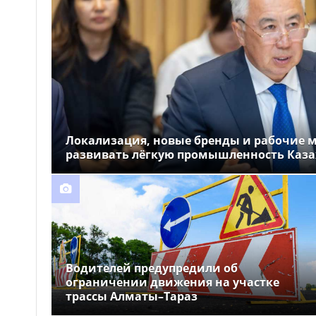
14 человек эвакуировали
09:24
из жилого дома из-за пожара в
донерной в Актобе
Ночная шумная езда
09:19
обернулась арестом для двух
водителей в Астане
Локализация, новые бренды и рабочие ме
развивать лёгкую промышленность Каза
Водителей предупредили об
ограничении движения на участке
трассы Алматы–Тараз