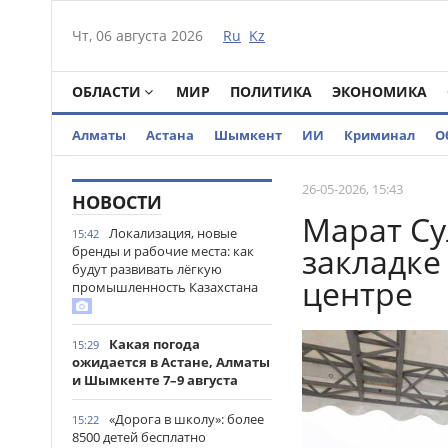
Чт, 06 августа 2026
Ru
Kz
ОБЛАСТИ
МИР
ПОЛИТИКА
ЭКОНОМИКА
Алматы
Астана
Шымкент
ИИ
Криминал
О
26-05-2026, 15:43
НОВОСТИ
Марат Су
Локализация, новые
15:42
закладке
бренды и рабочие места: как
будут развивать лёгкую
центре
промышленность Казахстана
Какая погода
15:29
ожидается в Астане, Алматы
и Шымкенте 7–9 августа
«Дорога в школу»: более
15:22
8500 детей бесплатно