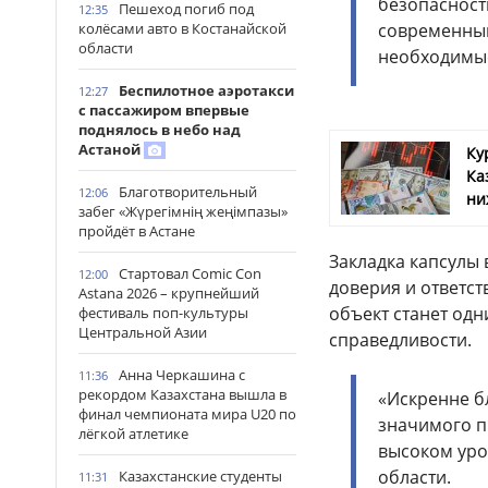
безопасност
Пешеход погиб под
12:35
колёсами авто в Костанайской
современным
области
необходимые
Беспилотное аэротакси
12:27
с пассажиром впервые
поднялось в небо над
Астаной
Ку
Ка
Благотворительный
12:06
ни
забег «Жүрегімнің жеңімпазы»
пройдёт в Астане
Закладка капсулы 
Стартовал Comic Con
12:00
доверия и ответс
Astana 2026 – крупнейший
объект станет од
фестиваль поп-культуры
Центральной Азии
справедливости.
Анна Черкашина с
11:36
рекордом Казахстана вышла в
«Искренне б
финал чемпионата мира U20 по
значимого п
лёгкой атлетике
высоком уро
области.
Казахстанские студенты
11:31