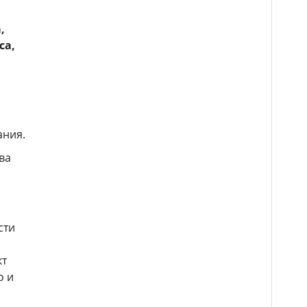
,
са,
ания.
ва
сти
кт
о и