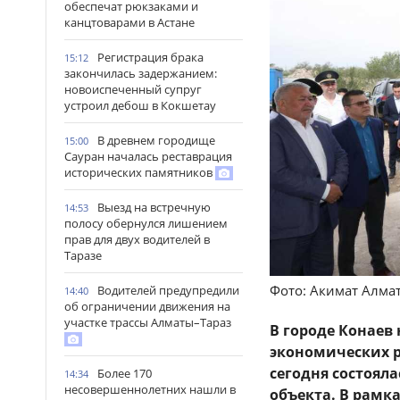
обеспечат рюкзаками и
канцтоварами в Астане
Регистрация брака
15:12
закончилась задержанием:
новоиспеченный супруг
устроил дебош в Кокшетау
В древнем городище
15:00
Сауран началась реставрация
исторических памятников
Выезд на встречную
14:53
полосу обернулся лишением
прав для двух водителей в
Таразе
Фото: Акимат Алма
Водителей предупредили
14:40
об ограничении движения на
участке трассы Алматы–Тараз
В городе Конаев
экономических р
сегодня состоял
Более 170
14:34
несовершеннолетних нашли в
объекта. В рамк