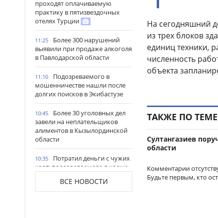
проходят оплачиваемую
практику в пятизвездочных
отелях Турции
На сегодняшний д
из трех блоков зд
Более 300 нарушений
11:25
единиц техники, 
выявили при продаже алкоголя
в Павлодарской области
численность работ
объекта запланир
Подозреваемого в
11:10
мошенничестве нашли после
долгих поисков в Экибастузе
Более 30 уголовных дел
10:45
ТАКЖЕ ПО ТЕМЕ
завели на неплательщиков
алиментов в Кызылординской
Султангазиев пору
области
области
Потратил деньги с чужих
10:35
карт: подозреваемого в краже
Комментарии отсутств
портмоне задержали в
Будьте первым, кто ос
ВСЕ НОВОСТИ
Караганде
Преступный доход
10:14
превысил 1 млрд тг: