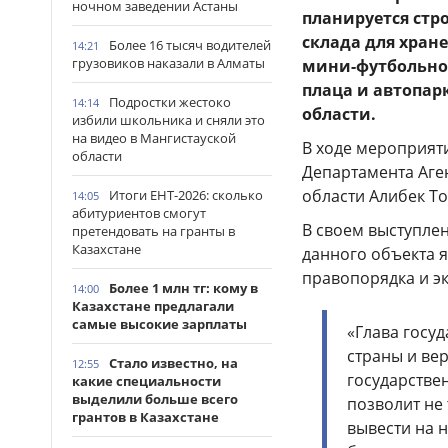
ночном заведении Астаны
планируется стр
склада для хран
Более 16 тысяч водителей
14:21
грузовиков наказали в Алматы
мини-футбольног
плаца и автопар
Подростки жестоко
14:14
области.
избили школьника и сняли это
на видео в Мангистауской
В ходе мероприяти
области
Департамента Аге
области Алибек Т
Итоги ЕНТ-2026: сколько
14:05
абитуриентов смогут
В своем выступлен
претендовать на гранты в
Казахстане
данного объекта 
правопорядка и э
Более 1 млн тг: кому в
14:00
Казахстане предлагали
самые высокие зарплаты
«Глава госу
страны и ве
Стало известно, на
12:55
государстве
какие специальности
выделили больше всего
позволит не
грантов в Казахстане
вывести на 