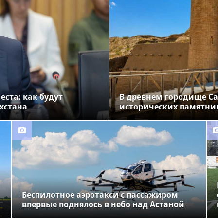
ста: как будут
В древнем городище Са
хстана
исторических памятни
Беспилотное аэротакси с пассажиром
впервые поднялось в небо над Астаной