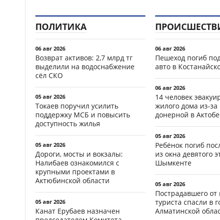
ПОЛИТИКА
ПРОИСШЕСТВ
06 авг 2026
06 авг 2026
Возврат активов: 2,7 млрд тг
Пешеход погиб по
выделили на водоснабжение
авто в Костанайск
сёл СКО
06 авг 2026
14 человек эвакуи
05 авг 2026
Токаев поручил усилить
жилого дома из-за
поддержку МСБ и повысить
донерной в Актобе
доступность жилья
05 авг 2026
Ребёнок погиб пос
05 авг 2026
Дороги, мосты и вокзалы:
из окна девятого э
Налибаев ознакомился с
Шымкенте
крупными проектами в
Актюбинской области
05 авг 2026
Пострадавшего от
туриста спасли в г
05 авг 2026
Канат Ерубаев назначен
Алматинской обла
председателем Комитета