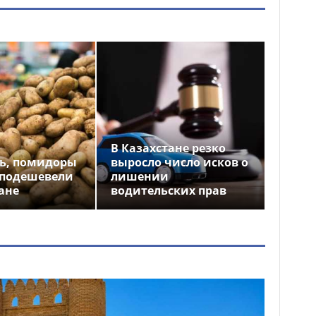
В Казахстане резко
ь, помидоры
выросло число исков о
 подешевели
лишении
ане
водительских прав