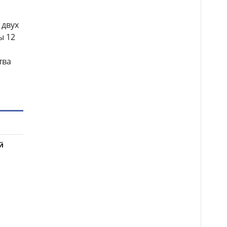
 двух
ы 12
тва
й