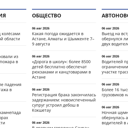
ИЯ
ОБЩЕСТВО
АВТОНОВ
06 авг 2026
06 авг 2026
д колёсами
Какая погода ожидается в
Выезд на вс
ой области
Астане, Алматы и Шымкенте 7–
обернулся л
9 августа
двух водител
ровали из
06 авг 2026
06 авг 2026
 пожара в
«Дорога в школу»: более 8500
Водителей п
детей бесплатно обеспечат
ограничении
рюкзаками и канцтоварами в
участке тра
Астане
ле падения
06 авг 2026
тажа в
Более 16 тыс
06 авг 2026
Регистрация брака закончилась
грузовиков н
задержанием: новоиспеченный
супруг устроил дебош в
06 авг 2026
Кокшетау
 камнепада
Ночная шумн
орах
обернулась а
сти
водителей в 
06 авг 2026
В древнем городище Сауран