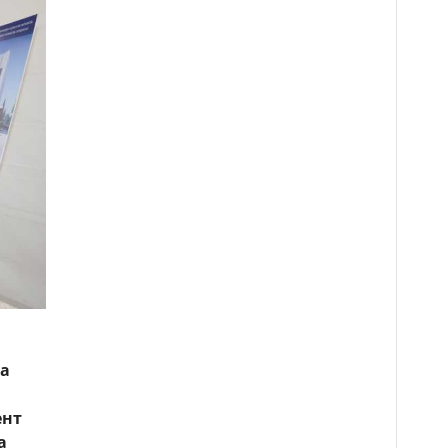
та
ент
а