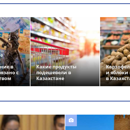
ье
ние в
Какие продукты
Картофел
вязано с
подешевели в
и яблоки
твом
Казахстане
в Казахст