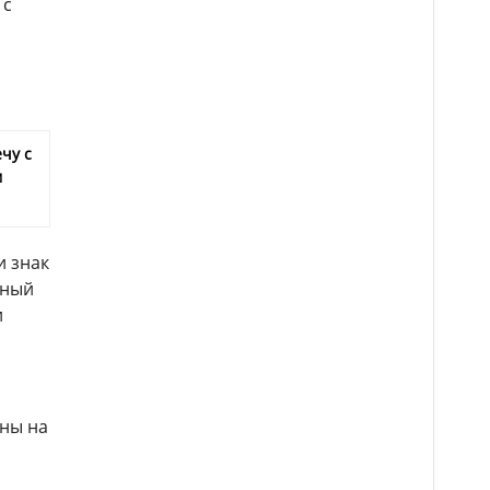
 с
чу с
м
и знак
нный
и
ены на