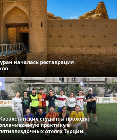
уран началась реставрация
ков
Казахстанские студенты проходят
оплачиваемую практику в
пятизвездочных отелях Турции