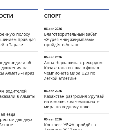
ОСТИ
СПОРТ
06 авг 2026
тречную полосу
Благотворительный забег
ишением прав для
«Жүрегімнің жеңімпазы»
ей в Таразе
пройдёт в Астане
06 авг 2026
редупредили об
Анна Черкашина с рекордом
 движения на
Казахстана вышла в финал
ссы Алматы–Тараз
чемпионата мира U20 по
лёгкой атлетике
яч водителей
06 авг 2026
аказали в Алматы
Казахстан разгромил Уругвай
на юношеском чемпионате
мира по водному поло
ая езда
рестом для двух
05 авг 2026
Астане
Конгресс УЕФА пройдёт в
Астане в 2027 году