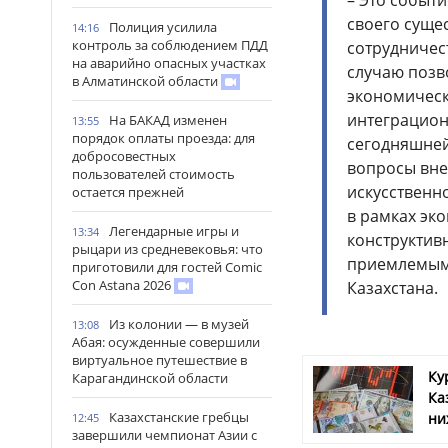
– Это событ
своего суще
Полиция усилила
14:16
контроль за соблюдением ПДД
сотрудничес
на аварийно опасных участках
случаю позв
в Алматинской области
экономическ
интеграцион
На БАКАД изменен
13:55
порядок оплаты проезда: для
сегодняшней
добросовестных
вопросы вне
пользователей стоимость
искусственн
остается прежней
в рамках эк
Легендарные игры и
13:34
конструктив
рыцари из средневековья: что
приемлемыми 
приготовили для гостей Comic
Con Astana 2026
Казахстана.
Из колонии — в музей
13:08
Абая: осужденные совершили
виртуальное путешествие в
Ку
Карагандинской области
Ка
Казахстанские гребцы
ни
12:45
завершили чемпионат Азии с