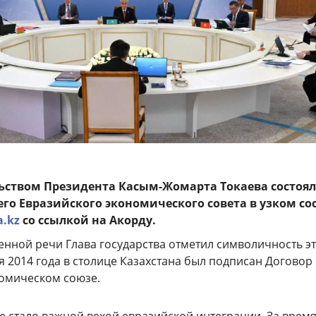
ьством Президента Касым-Жомарта Токаева состоял
го Евразийского экономического совета в узком сос
a.kz
со ссылкой на Акорду.
енной речи Глава государства отметил символичность э
я 2014 года в столице Казахстана был подписан Договор
омическом союзе.