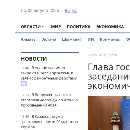
Сб, 08 августа 2026
Ru
Kz
ОБЛАСТИ
МИР
ПОЛИТИКА
ЭКОНОМИКА
Алматы
Астана
Шымкент
ИИ
Криминал
О
29-05-2026, 15:50
НОВОСТИ
Глава го
В Астане частично
17:46
заседани
закроют шоссе Коргалжын в
связи с ремонтными работами
экономич
В Вооруженных силах
17:13
стартовал челлендж по чтению
произведений Абая
В Казахстане уже
16:49
заготовлено почти 20 млн тонн
кормов