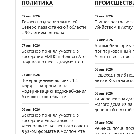
ПОЛИТИКА
ПРОИСШЕСТВ
07 авг 2026
07 авг 2026
Токаев поздравил жителей
Пьяное застолье з
Северо-Казахстанской области
убийством в Актау
с 90-летием региона
07 авг 2026
Автомобиль врезал
07 авг 2026
Бектенов принял участие в
припаркованный г
заседании ЕМПС в Чолпон-Ате:
Алматы: есть пос
подписано шесть документов
06 авг 2026
Пешеход погиб по
07 авг 2026
Возвращённые активы: 1,4
авто в Костанайск
млрд тг направили на
модернизацию водоснабжения
06 авг 2026
Акмолинской области
14 человек эвакуи
жилого дома из-за
донерной в Актобе
06 авг 2026
Бектенов принял участие в
заседании Евразийского
05 авг 2026
межправительственного совета
Ребёнок погиб пос
в узком формате в Чолпон-Ате
из окна девятого э