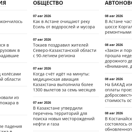
ИЯ
ОБЩЕСТВО
АВТОНОВ
07 авг 2026
08 авг 2026
акончилось
Как в Астане очищают реку
В Астане ча
Есиль от водорослей и мусора
шоссе Коргал
ремонтными
07 авг 2026
ся в
Токаев поздравил жителей
08 авг 2026
рузовик в
Северо-Казахстанской области
«Закон и пор
традавшие
с 90-летием региона
прошла неде
дорожного д
«Внимание, д
07 авг 2026
д колёсами
Когда счёт идёт на минуты:
ой области
медицинская авиация
08 авг 2026
Казахстана выполнила более
На БАКАД из
1300 вылетов за семь месяцев
оплаты проез
добросовест
ровали из
стоимость о
 пожара в
07 авг 2026
В Казахстане утвердили
перечень территорий для
08 авг 2026
поиска новых месторождений
В Костанайск
нефти и газа
состоялось 
ле падения
обновленног
тажа в