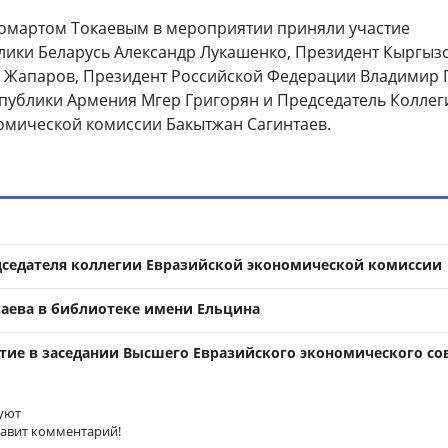
омартом Токаевым в мероприятии приняли участие
лики Беларусь Александр Лукашенко, Президент Кыргыз
 Жапаров, Президент Российской Федерации Владимир 
публики Армения Мгер Григорян и Председатель Коллег
омической комиссии Бакытжан Сагинтаев.
дседателя коллегии Евразийской экономической комиссии
каева в библиотеке имени Ельцина
стие в заседании Высшего Евразийского экономического со
уют
тавит комментарий!