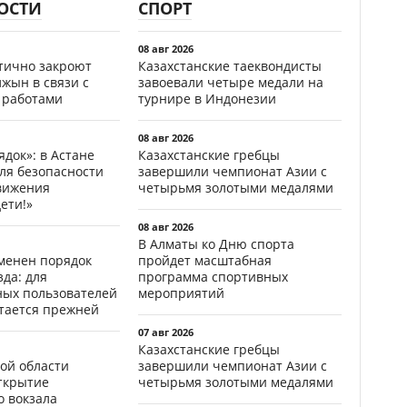
ОСТИ
СПОРТ
08 авг 2026
стично закроют
Казахстанские таеквондисты
жын в связи с
завоевали четыре медали на
 работами
турнире в Индонезии
08 авг 2026
ядок»: в Астане
Казахстанские гребцы
ля безопасности
завершили чемпионат Азии с
вижения
четырьмя золотыми медалями
ети!»
08 авг 2026
В Алматы ко Дню спорта
менен порядок
пройдет масштабная
да: для
программа спортивных
ных пользователей
мероприятий
стается прежней
07 авг 2026
Казахстанские гребцы
ой области
завершили чемпионат Азии с
открытие
четырьмя золотыми медалями
о вокзала