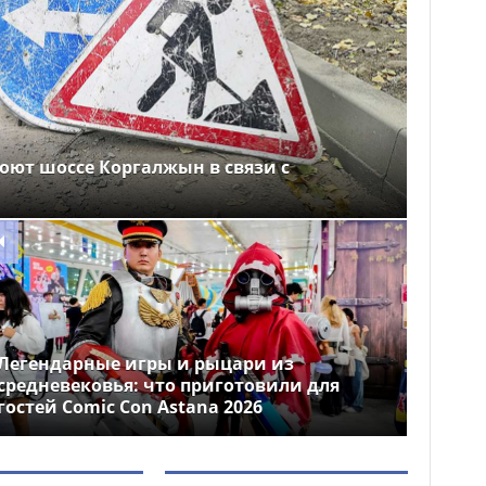
оют шоссе Коргалжын в связи с
Легендарные игры и рыцари из
средневековья: что приготовили для
гостей Comic Con Astana 2026