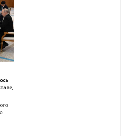
ось
таве,
того
 о