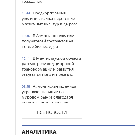
гражданам
Продкорпорация
10:44
увеличила финансирование
масличных культур в 2,6 раза
В Алматы определили
10:36
получателей госгрантов на
новые бизнес-идеи
В Мангистауской области
10:11
рассмотрели ход цифровой
трансформации и развития
искусственного интеллекта
Акмолинская пшеница
09:58
укрепляет позиции на
мировом рынке благодаря
премиальному качеству
ВСЕ НОВОСТИ
В Костанайской области
09:47
состоялось открытие
обновленного вокзала
Аркалыка
АНАЛИТИКА