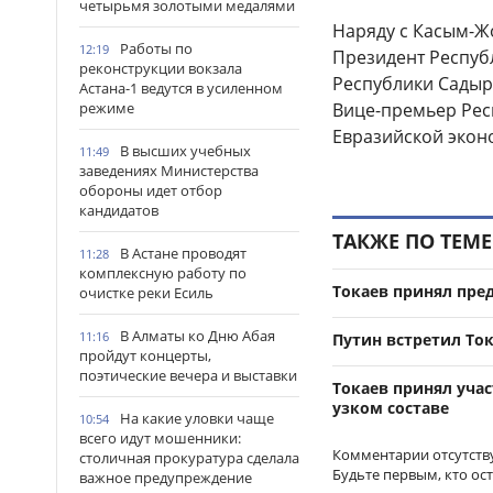
четырьмя золотыми медалями
Наряду с Касым-Ж
Работы по
12:19
Президент Респуб
реконструкции вокзала
Республики Садыр
Астана-1 ведутся в усиленном
режиме
Вице-премьер Рес
Евразийской экон
В высших учебных
11:49
заведениях Министерства
обороны идет отбор
кандидатов
ТАКЖЕ ПО ТЕМЕ
В Астане проводят
11:28
комплексную работу по
Токаев принял пре
очистке реки Есиль
В Алматы ко Дню Абая
11:16
Путин встретил То
пройдут концерты,
поэтические вечера и выставки
Токаев принял уча
узком составе
На какие уловки чаще
10:54
всего идут мошенники:
Комментарии отсутств
столичная прокуратура сделала
Будьте первым, кто ос
важное предупреждение