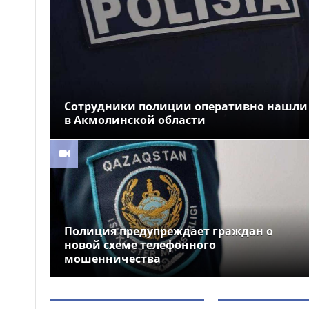
программа спортивных
мероприятий
Как в Астане очищают
18:59
реку Есиль от водорослей и
мусора
Токаев поздравил
18:44
жителей Северо-
Сотрудники полиции оперативно нашли
Казахстанской области с 90-
в Акмолинской области
летием региона
Когда счёт идёт на
18:28
минуты: медицинская авиация
Казахстана выполнила более
1300 вылетов за семь месяцев
Полиция предупреждает граждан о
новой схеме телефонного
мошенничества