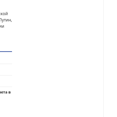
ской
Путин,
ии
вета в