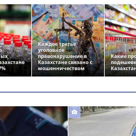
Каждое третье
о
уголовное
ных
правонарушение в
Какие пр
азахстане
Казахстане связано с
подешеве
7%
мошенничеством
Казахста