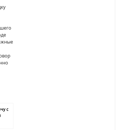
я
дку
ашего
оде
важные
говор
онно
чу с
м