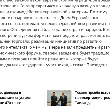
ие стало важной вехой евразийской интеграции. За врем
ствования Союз превратился в ключевую важную площа
тва и взаимодействия евразийской «пятерки». По этому
ольте поздравить всех коллег с Днем Евразийского
ого союза, пожелать успехов в дальнейшем развитии н
ного Объединения на благо наших стран и народов. В х
 встречи в узком формате нам предстоит рассмотреть 
шней торговли, реализации инициатив по развитию
ого интеллекта, о чем мы вчера начали предметный раз
ономического форума. Уверен, заседание будет традици
ным и позволит прийти к решениям, которые будут
для всех государств – участников, – сказал Президент
рс доллара в
Токаев провёл встре
захстане опустился
премьер-министро
же 470 тенге
Таиланда