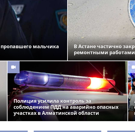
 пропавшего мальчика
В Астане частично закр
ремонтными работами
Полиция усилила контроль за
соблюдением ПДД на аварийно опасных
участках в Алматинской области