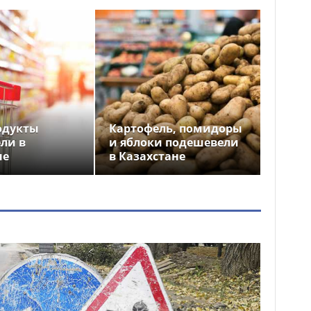
одукты
Картофель, помидоры
ли в
и яблоки подешевели
не
в Казахстане