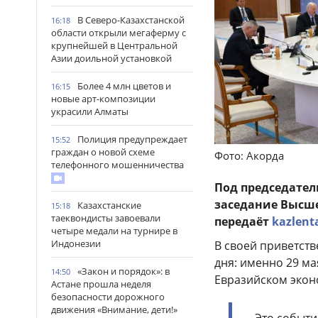
В Северо-Казахстанской
16:18
области открыли мегаферму с
крупнейшей в Центральной
Азии доильной установкой
Более 4 млн цветов и
16:15
новые арт-композиции
украсили Алматы
Полиция предупреждает
15:52
граждан о новой схеме
Фото: Акорда
телефонного мошенничества
Под председател
заседание Высше
Казахстанские
15:18
таеквондисты завоевали
передаёт
kazlent
четыре медали на турнире в
Индонезии
В своей приветств
дня: именно 29 ма
«Закон и порядок»: в
14:50
Евразийском экон
Астане прошла неделя
безопасности дорожного
движения «Внимание, дети!»