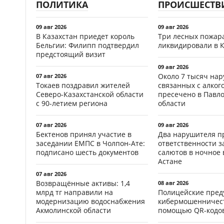
ПОЛИТИКА
ПРОИСШЕСТВ
09 авг 2026
09 авг 2026
В Казахстан приедет король
Три лесных пожар
Бельгии: Филипп подтвердил
ликвидировали в 
предстоящий визит
09 авг 2026
Около 7 тысяч на
07 авг 2026
Токаев поздравил жителей
связанных с алког
Северо-Казахстанской области
пресечено в Павл
с 90-летием региона
области
07 авг 2026
09 авг 2026
Бектенов принял участие в
Два нарушителя п
заседании ЕМПС в Чолпон-Ате:
ответственности з
подписано шесть документов
салютов в ночное 
Астане
07 авг 2026
Возвращённые активы: 1,4
08 авг 2026
млрд тг направили на
Полицейские пред
модернизацию водоснабжения
кибермошенничест
Акмолинской области
помощью QR-кодов