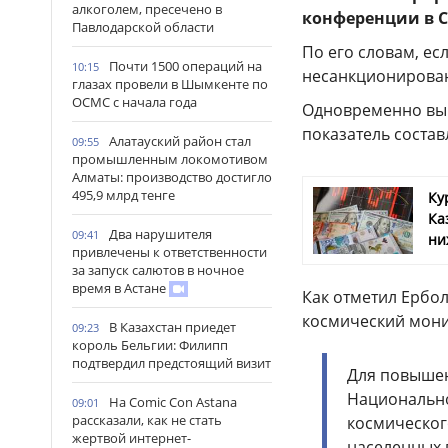
алкоголем, пресечено в
конференции в С
Павлодарской области
По его словам, ес
Почти 1500 операций на
10:15
несанкционированн
глазах провели в Шымкенте по
ОСМС с начала года
Одновременно выро
показатель составл
Алатауский район стал
09:55
промышленным локомотивом
Алматы: производство достигло
495,9 млрд тенге
Ку
Ка
Два нарушителя
09:41
ни
привлечены к ответственности
за запуск салютов в ночное
время в Астане
Как отметил Ербол
космический мони
В Казахстан приедет
09:23
король Бельгии: Филипп
подтвердил предстоящий визит
Для повышен
Национально
На Comic Con Astana
09:01
рассказали, как не стать
космическог
жертвой интернет-
населенных п