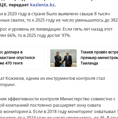
ЦК, передает
kazlenta.kz
.
ли в 2020 году в стране было выявлено свыше 8 тысяч
ых свалок, то к 2025 году их число уменьшилось до 382
с и уровень их ликвидации. Если пять лет назад этот
ял 66%, то в 2025 году достиг 97%.
рс доллара в
Токаев провёл встре
захстане опустился
премьер-министро
же 470 тенге
Таиланда
ат Кожиков, одним из инструментов контроля стал
торинг.
ия эффективности контроля Министерство совместно с
й компанией постоянно расширяет зону охвата
о мониторинга. Если в 2018 году мониторинг охватывал 
унктов, то к 2024 году их число увеличилось до 46. В зон