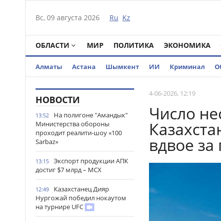
Вс, 09 августа 2026
Ru
Kz
ОБЛАСТИ
МИР
ПОЛИТИКА
ЭКОНОМИКА
Алматы
Астана
Шымкент
ИИ
Криминал
О
4-06-2026, 12:19
НОВОСТИ
Число не
На полигоне "Амандык"
13:52
Казахста
Министерства обороны
проходит реалити-шоу «100
вдвое за 
Sarbaz»
Экспорт продукции АПК
13:15
достиг $7 млрд – МСХ
Казахстанец Дияр
12:49
Нургожай победил нокаутом
на турнире UFC