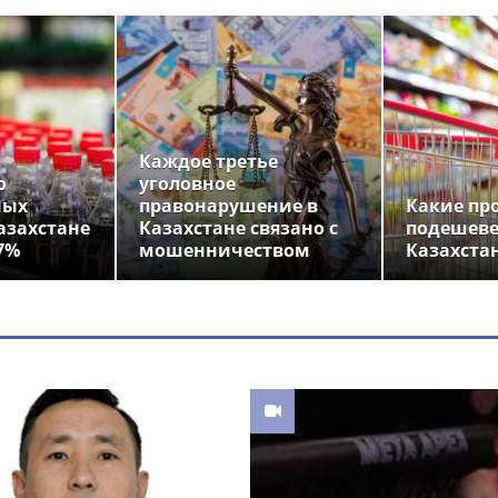
Каждое третье
о
уголовное
ных
правонарушение в
Какие пр
азахстане
Казахстане связано с
подешеве
7%
мошенничеством
Казахста