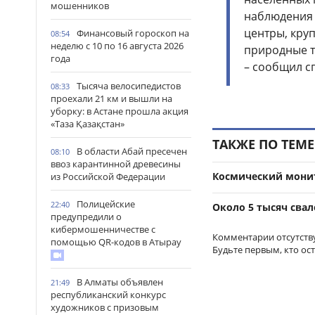
мошенников
наблюдения 
центры, кру
Финансовый гороскоп на
08:54
неделю с 10 по 16 августа 2026
природные т
года
– сообщил с
Тысяча велосипедистов
08:33
проехали 21 км и вышли на
уборку: в Астане прошла акция
«Таза Қазақстан»
ТАКЖЕ ПО ТЕМЕ
В области Абай пресечен
08:10
ввоз карантинной древесины
Космический монит
из Российской Федерации
Полицейские
22:40
Около 5 тысяч сва
предупредили о
кибермошенничестве с
Комментарии отсутств
помощью QR-кодов в Атырау
Будьте первым, кто ос
В Алматы объявлен
21:49
республиканский конкурс
художников с призовым