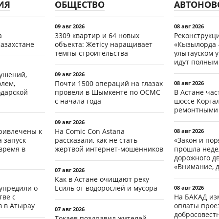
ИЯ
ОБЩЕСТВО
АВТОНОВ
09 авг 2026
08 авг 2026
а
3309 квартир и 64 новых
Реконструкц
Казахстане
объекта: Жетісу наращивает
«Кызылорда –
темпы строительства
улытауском 
идут полным
рушений,
09 авг 2026
олем,
Почти 1500 операций на глазах
08 авг 2026
одарской
провели в Шымкенте по ОСМС
В Астане ча
с начала года
шоссе Коргал
ремонтными
09 авг 2026
ривлечены к
На Comic Con Astana
08 авг 2026
а запуск
рассказали, как не стать
«Закон и пор
время в
жертвой интернет-мошенников
прошла неде
дорожного д
«Внимание, д
07 авг 2026
Как в Астане очищают реку
упредили о
Есиль от водорослей и мусора
08 авг 2026
ве с
На БАКАД из
 в Атырау
оплаты проез
07 авг 2026
добросовест
Токаев поздравил жителей