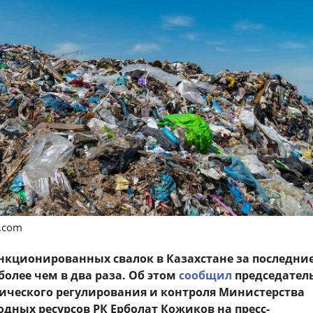
s.com
нкционированных свалок в Казахстане за последние
более чем в два раза. Об этом
сообщил
председател
ического регулирования и контроля Министерства
одных ресурсов РК Ерболат Кожиков на пресс-