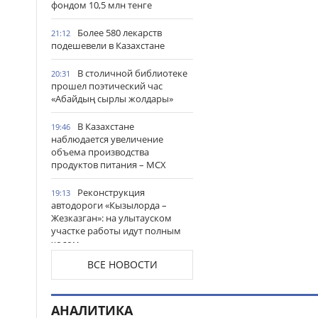
фондом 10,5 млн тенге
Более 580 лекарств
21:12
подешевели в Казахстане
В столичной библиотеке
20:31
прошел поэтический час
«Абайдың сырлы жолдары»
В Казахстане
19:46
наблюдается увеличение
объема производства
продуктов питания – МСХ
Реконструкция
19:13
автодороги «Кызылорда –
Жезказган»: на улытауском
участке работы идут полным
ходом
ВСЕ НОВОСТИ
Жители Астаны получат
18:54
возможность выиграть до 600
тысяч тенге за чтение книг
АНАЛИТИКА