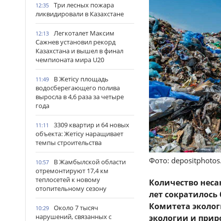
Три лесных пожара
12:35
ликвидировали в Казахстане
Легкоталет Максим
12:13
Сажнев установил рекорд
Казахстана и вышел в финал
чемпионата мира U20
В Жетісу площадь
11:49
водосберегающего полива
выросла в 4,6 раза за четыре
года
3309 квартир и 64 новых
11:11
объекта: Жетісу наращивает
темпы строительства
Фото: depositphoto
В Жамбылской области
10:57
отремонтируют 17,4 км
теплосетей к новому
Количество неса
отопительному сезону
лет сократилось 
Комитета эколог
Около 7 тысяч
10:29
нарушений, связанных с
экологии и прир