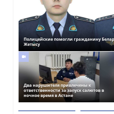
новые арт-композиции
украсили Алматы
Полиция предупреждает
15:52
граждан о новой схеме
телефонного мошенничества
Полицейские помогли гражданину Белару
Жетысу
Два нарушителя привлечены к
ответственности за запуск салютов в
ночное время в Астане