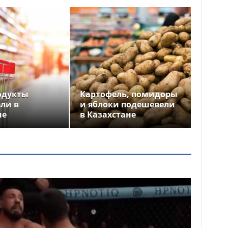
одукты
Картофель, помидоры
ли в
и яблоки подешевели
не
в Казахстане