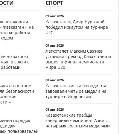
ОСТИ
СПОРТ
09 авг 2026
ия автодороги
Казахстанец Дияр Нургожай
 Жезказган»: на
победил нокаутом на турнире
участке работы
UFC
 ходом
09 авг 2026
Легкоталет Максим Сажнев
стично закроют
установил рекорд Казахстана и
жын в связи с
вышел в финал чемпионата
 работами
мира U20
08 авг 2026
ядок»: в Астане
Казахстанские таеквондисты
ля безопасности
завоевали четыре медали на
вижения
турнире в Индонезии
ети!»
08 авг 2026
Казахстанские гребцы
менен порядок
завершили чемпионат Азии с
да: для
четырьмя золотыми медалями
ных пользователей