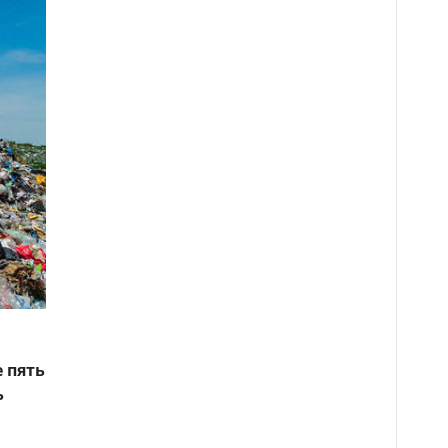
 пять
ь