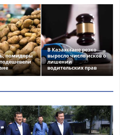
В Казахстане резко
ь, помидоры
выросло число исков о
 подешевели
лишении
ане
водительских прав