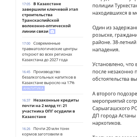
В Казахстане
17:05
полиции Туркеста
завершили ключевой этап
находившихся в м
строительства
Транскаспийской
волоконно-оптической
Один из задержан
линии связи
розыске, граждан
районе. 38-летни
Современные
17:00
травматологические центры
нападения.
откроют во всех регионах
Казахстана до 2027 года
Установлено, что 
после незаконно п
Производство
16:45
безалкогольных напитков в
обстоятельства вы
Казахстане выросло на 17%
АНАЛИТИКА
А второго подозр
Незаконные кредиты
мероприятий сотр
16:37
почти на 2 млрд тг: 21
Сарыагашского РО
участника ОПГ осудили в
ДП города Астаны
Казахстане
наркотиков.
Почти 20 млн тонн
16:26
кормов заготовили в