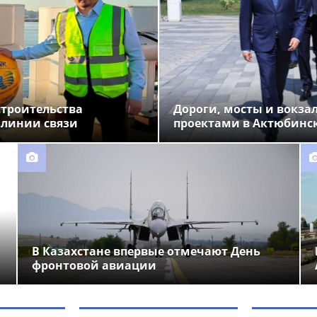
строительства
Дороги, мосты и вокза
 линии связи
проектами в Актюбинс
В Казахстане впервые отмечают День
фронтовой авиации