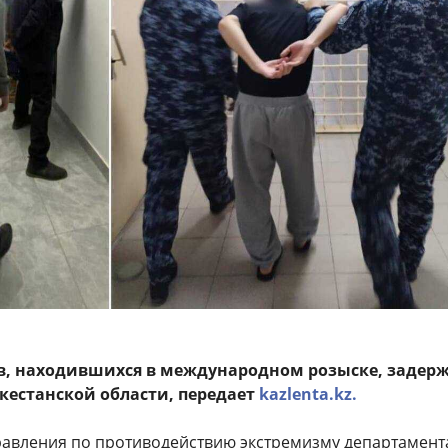
в, находившихся в международном розыске, задер
кестанской области, передает
kazlenta.kz.
равления по противодействию экстремизму департамент