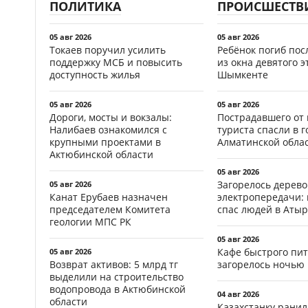
ПОЛИТИКА
ПРОИСШЕСТВ
05 авг 2026
05 авг 2026
Токаев поручил усилить
Ребёнок погиб пос
поддержку МСБ и повысить
из окна девятого э
доступность жилья
Шымкенте
05 авг 2026
05 авг 2026
Дороги, мосты и вокзалы:
Пострадавшего от
Налибаев ознакомился с
туриста спасли в г
крупными проектами в
Алматинской обла
Актюбинской области
05 авг 2026
Загорелось дерево
05 авг 2026
Канат Ерубаев назначен
электропередачи:
председателем Комитета
спас людей в Атыр
геологии МПС РК
05 авг 2026
Кафе быстрого пи
05 авг 2026
Возврат активов: 5 млрд тг
загорелось ночью 
выделили на строительство
водопровода в Актюбинской
04 авг 2026
области
Казахстанку рани