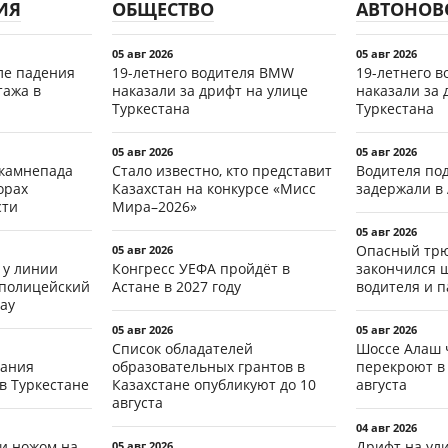
ИЯ
ОБЩЕСТВО
АВТОНОВ
05 авг 2026
05 авг 2026
ле падения
19-летнего водителя BMW
19-летнего 
тажа в
наказали за дрифт на улице
наказали за 
Туркестана
Туркестана
05 авг 2026
05 авг 2026
 камнепада
Стало известно, кто представит
Водителя по
орах
Казахстан на конкурсе «Мисс
задержали в
сти
Мира–2026»
05 авг 2026
Опасный трю
05 авг 2026
 у линии
Конгресс УЕФА пройдёт в
закончился 
 полицейский
Астане в 2027 году
водителя и 
ау
05 авг 2026
05 авг 2026
Список обладателей
Шоссе Алаш 
тания
образовательных грантов в
перекроют в 
в Туркестане
Казахстане опубликуют до 10
августа
августа
04 авг 2026
ли ножом на
Дрифт на ул
05 авг 2026