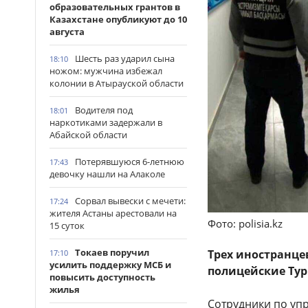
образовательных грантов в
Казахстане опубликуют до 10
августа
Шесть раз ударил сына
18:10
ножом: мужчина избежал
колонии в Атырауской области
Водителя под
18:01
наркотиками задержали в
Абайской области
Потерявшуюся 6-летнюю
17:43
девочку нашли на Алаколе
Сорвал вывески с мечети:
17:24
жителя Астаны арестовали на
Фото: polisia.kz
15 суток
Токаев поручил
Трех иностранце
17:10
усилить поддержку МСБ и
полицейские Тур
повысить доступность
жилья
Сотрудники по уп