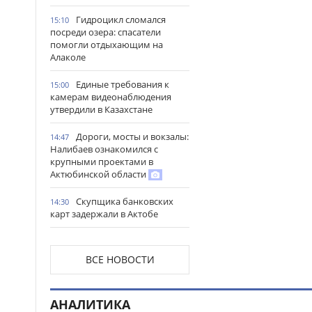
Гидроцикл сломался
15:10
посреди озера: спасатели
помогли отдыхающим на
Алаколе
Единые требования к
15:00
камерам видеонаблюдения
утвердили в Казахстане
Дороги, мосты и вокзалы:
14:47
Налибаев ознакомился с
крупными проектами в
Актюбинской области
Скупщика банковских
14:30
карт задержали в Актобе
В Астане запустили
14:22
масштабный республиканский
ВСЕ НОВОСТИ
проект «Читающая нация»
Иностранных подростков
14:14
АНАЛИТИКА
спасли в горах Алматинской