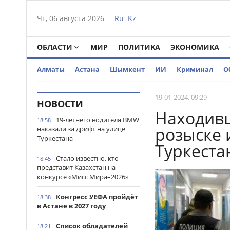
Чт, 06 августа 2026
Ru
Kz
ОБЛАСТИ
МИР
ПОЛИТИКА
ЭКОНОМИКА
Алматы
Астана
Шымкент
ИИ
Криминал
О
19-01-2024, 09:29
НОВОСТИ
Находив
19-летнего водителя BMW
18:58
розыске 
наказали за дрифт на улице
Туркестана
Туркеста
Стало известно, кто
18:45
представит Казахстан на
конкурсе «Мисс Мира–2026»
Конгресс УЕФА пройдёт
18:38
в Астане в 2027 году
Список обладателей
18:21