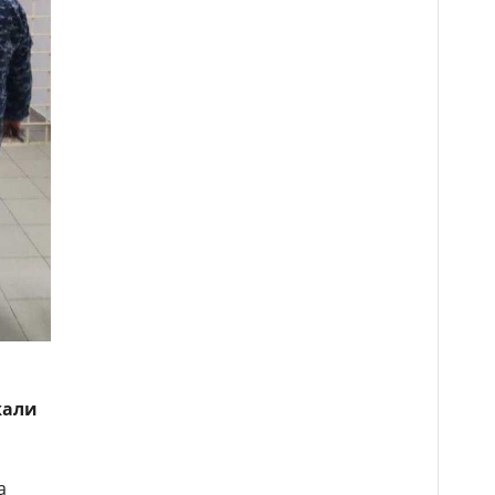
жали
а