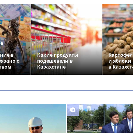
ье
ние в
Какие продукты
Картофел
вязано с
подешевели в
и яблоки
твом
Казахстане
в Казахст