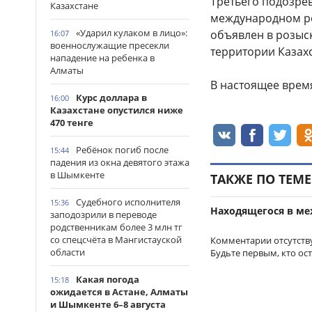
Третьего подозре
Казахстане
международном ро
«Ударил кулаком в лицо»:
объявлен в розыск
16:07
военнослужащие пресекли
территории Казахс
нападение на ребенка в
Алматы
В настоящее время
Курс доллара в
16:00
Казахстане опустился ниже
470 тенге
Ребёнок погиб после
15:44
падения из окна девятого этажа
в Шымкенте
ТАКЖЕ ПО ТЕМЕ
Судебного исполнителя
15:36
Находящегося в м
заподозрили в переводе
родственникам более 3 млн тг
со спецсчёта в Мангистауской
Комментарии отсутств
области
Будьте первым, кто ос
Какая погода
15:18
ожидается в Астане, Алматы
и Шымкенте 6–8 августа