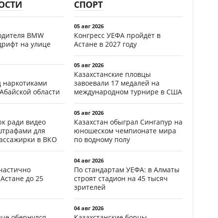
ОСТИ
СПОРТ
05 авг 2026
водителя BMW
Конгресс УЕФА пройдёт в
дрифт на улице
Астане в 2027 году
05 авг 2026
Казахстанские пловцы
д наркотиками
завоевали 17 медалей на
 Абайской области
международном турнире в США
05 авг 2026
к ради видео
Казахстан обыграл Сингапур на
штрафами для
юношеском чемпионате мира
пассажирки в ВКО
по водному полу
04 авг 2026
частично
По стандартам УЕФА: в Алматы
Астане до 25
строят стадион на 45 тысяч
зрителей
04 авг 2026
ице обернулся
Казахстанские борцы