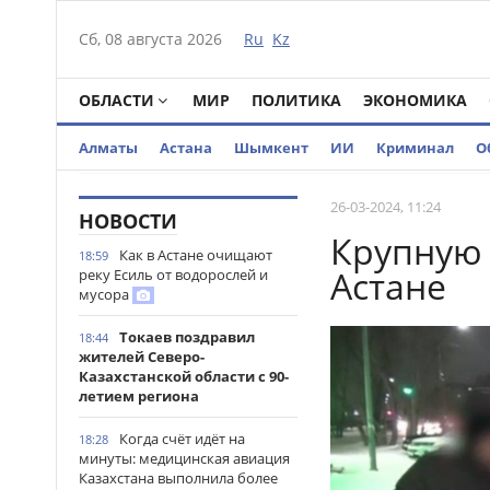
Сб, 08 августа 2026
Ru
Kz
ОБЛАСТИ
МИР
ПОЛИТИКА
ЭКОНОМИКА
Алматы
Астана
Шымкент
ИИ
Криминал
О
26-03-2024, 11:24
НОВОСТИ
Крупную 
Как в Астане очищают
18:59
Астане
реку Есиль от водорослей и
мусора
Токаев поздравил
18:44
жителей Северо-
Казахстанской области с 90-
летием региона
Когда счёт идёт на
18:28
минуты: медицинская авиация
Казахстана выполнила более