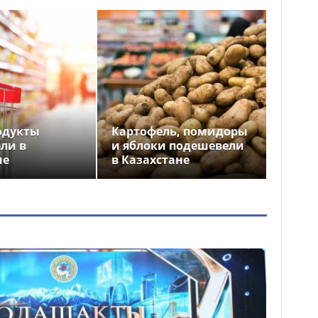
одукты
Картофель, помидоры
ли в
и яблоки подешевели
не
в Казахстане