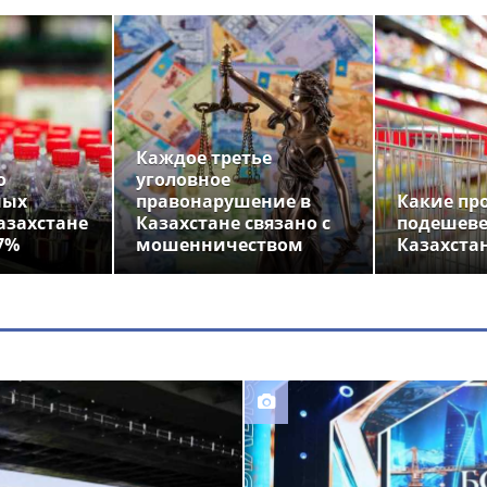
Каждое третье
о
уголовное
ных
правонарушение в
Какие пр
азахстане
Казахстане связано с
подешеве
7%
мошенничеством
Казахста