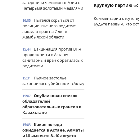
завершили чемпионат Азии с
Крупную партию «с
четырьмя золотыми медалями
Комментарии отсутств
Пытался скрыться от
16:05
Будьте первым, кто ос
полиции: пьяного водителя
лишили прав на 7 лет в
Жамбылской области
Вакцинация против ВПЧ
15:44
продолжается в Астане:
санитарный врач обратилась к
родителям
Пьяное застолье
15:31
закончилось убийством в Актау
Опубликован список
15:07
обладателей
образовательных грантов в
Казахстане
Какая погода
15:03
ожидается в Астане, Алматы
и Шымкенте 8–10 августа