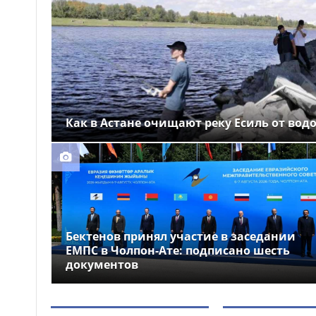
Выборы депутатов
12:01
Курултая: как узнать свой
избирательный участок
Служебная собака
11:41
помогла полицейским найти
пропавшую 18-летнюю
девушку в Караганде
Как в Астане очищают реку Есиль от вод
Бектенов принял участие в заседании
ЕМПС в Чолпон-Ате: подписано шесть
документов