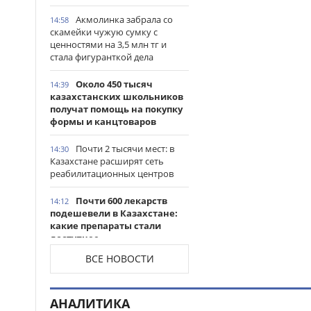
Акмолинка забрала со
14:58
скамейки чужую сумку с
ценностями на 3,5 млн тг и
стала фигуранткой дела
Около 450 тысяч
14:39
казахстанских школьников
получат помощь на покупку
формы и канцтоваров
Почти 2 тысячи мест: в
14:30
Казахстане расширят сеть
реабилитационных центров
Почти 600 лекарств
14:12
подешевели в Казахстане:
какие препараты стали
доступнее
ВСЕ НОВОСТИ
Казахстанские
14:06
таеквондисты завоевали
четыре медали на турнире в
АНАЛИТИКА
Индонезии