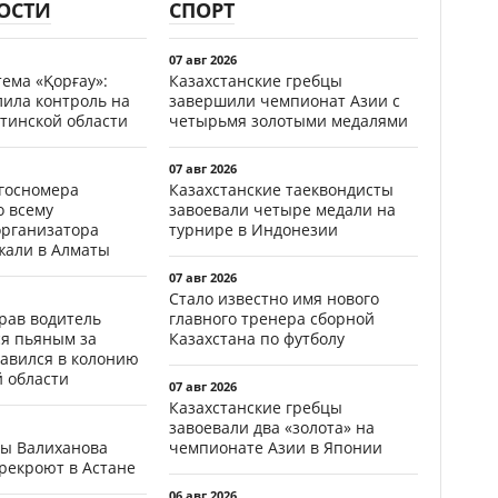
ОСТИ
СПОРТ
07 авг 2026
ема «Қорғау»:
Казахстанские гребцы
лила контроль на
завершили чемпионат Азии с
тинской области
четырьмя золотыми медалями
07 авг 2026
госномера
Казахстанские таеквондисты
о всему
завоевали четыре медали на
организатора
турнире в Индонезии
жали в Алматы
07 авг 2026
Стало известно имя нового
ав водитель
главного тренера сборной
ся пьяным за
Казахстана по футболу
равился в колонию
й области
07 авг 2026
Казахстанские гребцы
завоевали два «золота» на
цы Валиханова
чемпионате Азии в Японии
рекроют в Астане
06 авг 2026