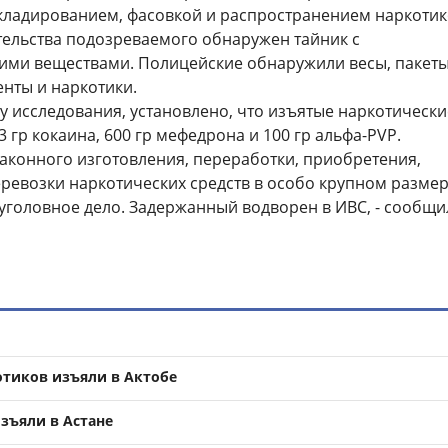
кладированием, фасовкой и распространением наркотик
тельства подозреваемого обнаружен тайник с
ими веществами. Полицейские обнаружили весы, пакет
ленты и наркотики.
ту исследования, установлено, что изъятые наркотически
3 гр кокаина, 600 гр мефедрона и 100 гр альфа-PVP.
законного изготовления, переработки, приобретения,
еревозки наркотических средств в особо крупном разме
уголовное дело. Задержанный водворен в ИВС, - сообщи
отиков изъяли в Актобе
изъяли в Астане