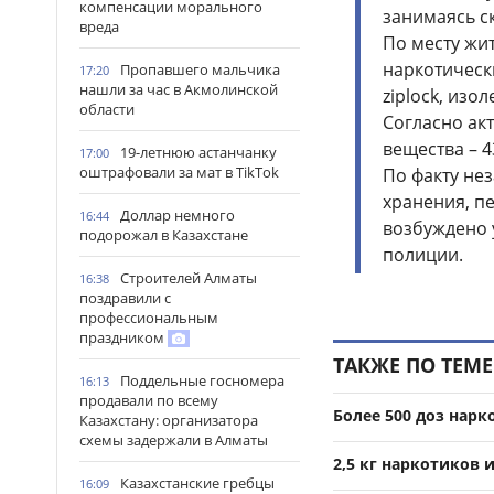
компенсации морального
занимаясь с
вреда
По месту жи
наркотическ
Пропавшего мальчика
17:20
нашли за час в Акмолинской
ziplock, изо
области
Согласно ак
вещества – 4
19-летнюю астанчанку
17:00
оштрафовали за мат в TikTok
По факту не
хранения, п
Доллар немного
16:44
возбуждено 
подорожал в Казахстане
полиции.
Строителей Алматы
16:38
поздравили с
профессиональным
праздником
ТАКЖЕ ПО ТЕМЕ
Поддельные госномера
16:13
продавали по всему
Более 500 доз нарк
Казахстану: организатора
схемы задержали в Алматы
2,5 кг наркотиков 
Казахстанские гребцы
16:09