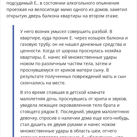
подсудимый Е., в состоянии алкогольного опьянения
проезжая на велосипеде мимо одного из домов, заметил
открытую дверь балкона квартиры на втором этаже.
У него возник умысел совершить разбой. В
квартире, куда проник Е. через козырек балкона и
газовую трубу, он не нашел денежные средства и
ценности. Когда от шороха проснулась хозяйка
квартиры, Е. нанес ей множественные удары
ножом по различным частям тела, затем и
проснувшемуся от криков матери сыну. В
результате полученных повреждений мать и сын
скончались на месте.
В это время спавшая в детской комнате
малолетняя дочь, проснувшись от хрипа и звуков,
увидела лежащее окровавленное тело брата и
стоящего рядом Е. Последний, увидев малолетнюю
девочку, спросив о наличии дома еще кого-нибудь,
стал душить ее двумя руками и нанес ножом
множественные удары в область шеи, отчего