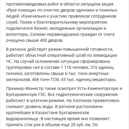
противопаводковых работ в области запущена акция
«Рука помощи» по очистке дворов одиноких и пожилых
людей. Изначально к участию привлекли сотрудников
служб. Позже к благотворительному мероприятию
подключился бизнес, молодежные организации и
волонтеры. Силами неравнодушных граждан от снега
очищено свыше 400 дворов.
В регионе действует режим повышенной готовности,
работает областной оперативный штаб по ликвидации
ЧС. На случай осложнения ситуации сформирована
группировка сил в составе 1 118 человек, 315 единиц
техники, заготовлены свыше 6 тыс. тонн инертных
материалов, 468 тонн ГСМ, 43 тыс. единиц мешкотары.
Премьер-Министр также осмотрел Усть-Каменогорскую и
Бухтарминскую ГЭС. Все гидротехнические сооружения
работают в штатном режиме. На плотинах превентивно
снижают уровень воды. В регионе расположено
крупнейшее в Казахстане Бухтарминское
водохранилище. В настоящее время оно позволяет
принять сток рек в объеме еще 20 куб. км. По