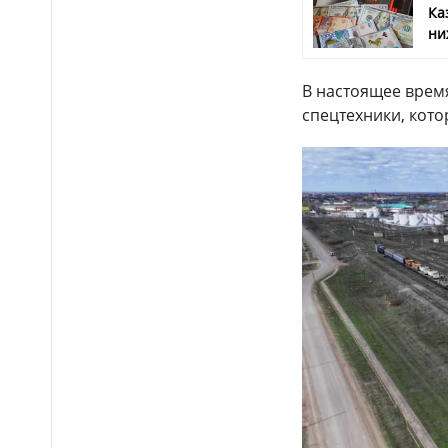
полосу обернулся лишением
Ка
прав для двух водителей в
ни
Таразе
Водителей предупредили
14:40
В настоящее врем
об ограничении движения на
спецтехники, котор
участке трассы Алматы–Тараз
Более 170
14:34
несовершеннолетних нашли в
ночном заведении Астаны
Более 16 тысяч водителей
14:21
грузовиков наказали в Алматы
Подростки жестоко
14:14
избили школьника и сняли это
на видео в Мангистауской
области
Итоги ЕНТ-2026: сколько
14:05
абитуриентов смогут
претендовать на гранты в