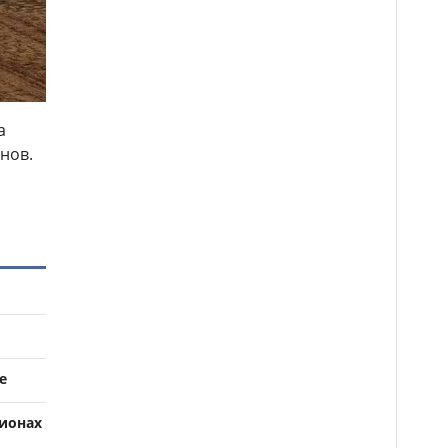
а
нов.
е
ионах