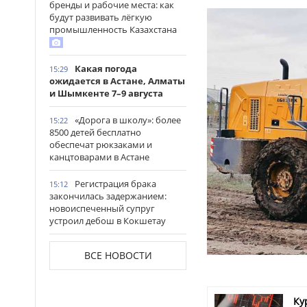
бренды и рабочие места: как
будут развивать лёгкую
промышленность Казахстана
Какая погода
15:29
ожидается в Астане, Алматы
и Шымкенте 7–9 августа
«Дорога в школу»: более
15:22
8500 детей бесплатно
обеспечат рюкзаками и
канцтоварами в Астане
Регистрация брака
15:12
закончилась задержанием:
новоиспеченный супруг
устроил дебош в Кокшетау
В древнем городище
15:00
ВСЕ НОВОСТИ
Сауран началась реставрация
исторических памятников
Выезд на встречную
14:53
Ку