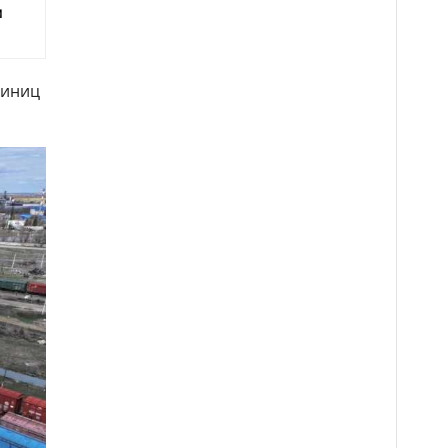
м
диниц