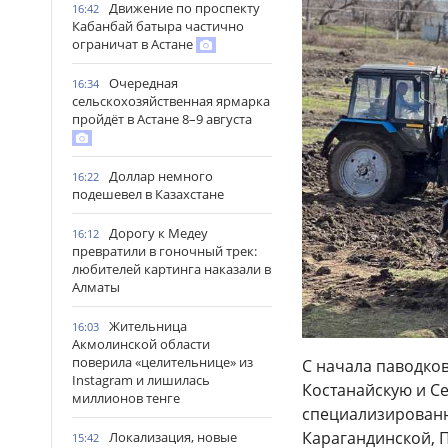
Движение по проспекту
16:42
Кабанбай батыра частично
ограничат в Астане
Очередная
16:34
сельскохозяйственная ярмарка
пройдёт в Астане 8–9 августа
Доллар немного
16:22
подешевел в Казахстане
Дорогу к Медеу
16:12
превратили в гоночный трек:
любителей картинга наказали в
Алматы
Жительница
16:03
Акмолинской области
поверила «целительнице» из
С начала паводков
Instagram и лишилась
Костанайскую и Се
миллионов тенге
специализированн
Карагандинской, П
Локализация, новые
15:42