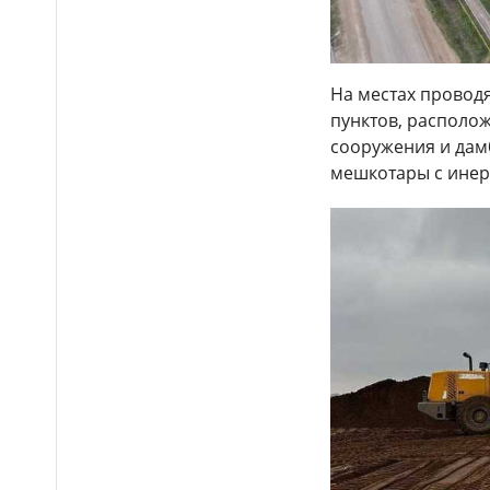
Казахстане
Более 1 млн тг: кому в
14:00
Казахстане предлагали
самые высокие зарплаты
На местах провод
пунктов, располо
Стало известно, на
12:55
сооружения и дамб
какие специальности
выделили больше всего
мешкотары с ине
грантов в Казахстане