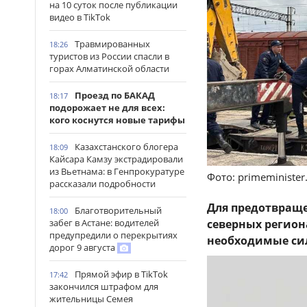
на 10 суток после публикации
видео в TikTok
Травмированных
18:26
туристов из России спасли в
горах Алматинской области
Проезд по БАКАД
18:17
подорожает не для всех:
кого коснутся новые тарифы
Казахстанского блогера
18:09
Кайсара Камзу экстрадировали
из Вьетнама: в Генпрокуратуре
Фото: primeminister
рассказали подробности
Для предотвраще
Благотворительный
18:00
забег в Астане: водителей
северных регио
предупредили о перекрытиях
необходимые сил
дорог 9 августа
Прямой эфир в TikTok
17:42
закончился штрафом для
жительницы Семея