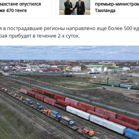
захстане опустился
премьер-министро
же 470 тенге
Таиланда
я в пострадавшие регионы направлено еще более 500 е
ая прибудет в течение 2-х суток.