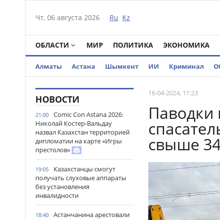
Чт, 06 августа 2026
Ru
Kz
ОБЛАСТИ
МИР
ПОЛИТИКА
ЭКОНОМИКА
Алматы
Астана
Шымкент
ИИ
Криминал
О
16-04-2024, 11:23
НОВОСТИ
Паводки 
Comic Con Astana 2026:
21:00
спасател
Николай Костер-Вальдау
назвал Казахстан территорией
свыше 34
дипломатии на карте «Игры
престолов»
Казахстанцы смогут
19:05
получать слуховые аппараты
без установления
инвалидности
Астанчанина арестовали
18:40