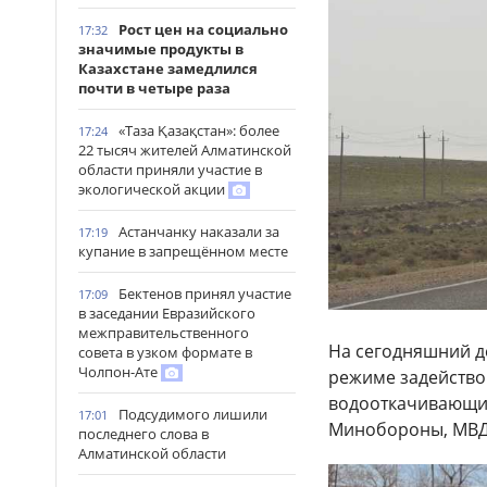
Рост цен на социально
17:32
значимые продукты в
Казахстане замедлился
почти в четыре раза
«Таза Қазақстан»: более
17:24
22 тысяч жителей Алматинской
области приняли участие в
экологической акции
Астанчанку наказали за
17:19
купание в запрещённом месте
Бектенов принял участие
17:09
в заседании Евразийского
межправительственного
На сегодняшний д
совета в узком формате в
Чолпон-Ате
режиме задействов
водооткачивающих
Подсудимого лишили
17:01
Минобороны, МВД,
последнего слова в
Алматинской области