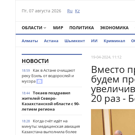
Пт, 07 августа 2026
Ru
Kz
ОБЛАСТИ
МИР
ПОЛИТИКА
ЭКОНОМИКА
Алматы
Астана
Шымкент
ИИ
Криминал
О
19-04-2024, 11:12
НОВОСТИ
Вместо п
Как в Астане очищают
18:59
будем пр
реку Есиль от водорослей и
мусора
увеличив
Токаев поздравил
18:44
20 раз - 
жителей Северо-
Казахстанской области с 90-
летием региона
Когда счёт идёт на
18:28
минуты: медицинская авиация
Казахстана выполнила более