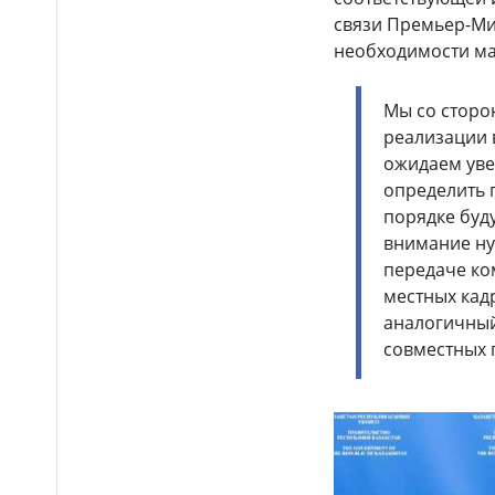
Выборы депутатов
12:01
связи Премьер-Ми
Курултая: как узнать свой
избирательный участок
необходимости ма
Служебная собака
11:41
Мы со сторо
помогла полицейским найти
пропавшую 18-летнюю
реализации 
девушку в Караганде
ожидаем уве
определить 
порядке буд
внимание ну
передаче ко
местных кад
аналогичный
совместных 