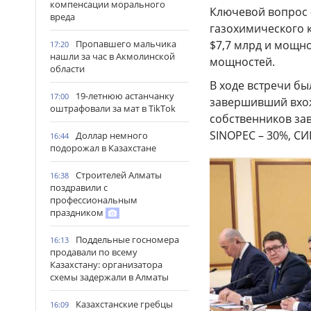
компенсации морального
Ключевой вопрос 
вреда
газохимического 
Пропавшего мальчика
$7,7 млрд и мощно
17:20
нашли за час в Акмолинской
мощностей.
области
В ходе встречи б
19-летнюю астанчанку
17:00
завершивший вхож
оштрафовали за мат в TikTok
собственников за
SINOPEC – 30%, СИ
Доллар немного
16:44
подорожал в Казахстане
Строителей Алматы
16:38
поздравили с
профессиональным
праздником
Поддельные госномера
16:13
продавали по всему
Казахстану: организатора
схемы задержали в Алматы
Казахстанские гребцы
16:09