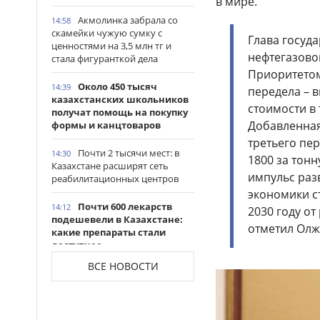
в мире.
Акмолинка забрала со
14:58
скамейки чужую сумку с
Глава госуд
ценностями на 3,5 млн тг и
нефтегазово
стала фигуранткой дела
Приоритетом
Около 450 тысяч
14:39
передела – 
казахстанских школьников
стоимости в
получат помощь на покупку
Добавленная
формы и канцтоваров
третьего пер
Почти 2 тысячи мест: в
14:30
1800 за тон
Казахстане расширят сеть
импульс раз
реабилитационных центров
экономики ст
Почти 600 лекарств
14:12
2030 году о
подешевели в Казахстане:
отметил Олж
какие препараты стали
доступнее
ВСЕ НОВОСТИ
Казахстанские
14:06
таеквондисты завоевали
четыре медали на турнире в
Индонезии