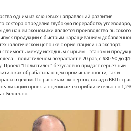
арства одним из ключевых направлений развития
го сектора определил глубокую переработку углеводоро
 для нашей экономики является производство высокого
выпуск продукции с быстрым наращиванием добавленно
 технологической цепочке с ориентацией на экспорт.
 стоимость между исходным сырьем – этаном и продукц
едела – полиэтиленом возрастает в 20 раз, с $80-90 до $1
ну. Проект “Полиэтилен” безусловно придаст серьезный
витию как обрабатывающей промышленности, так и
раны в целом. По расчетам экспертов, вклад в ВВП стра
т реализации проекта оценивается приблизительно в 1,2
ас Бектенов.