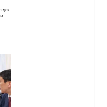
рядка
ых