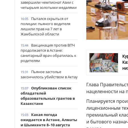
завершили чемпионат Азии с
четырьмя золотыми медалями
Пытался скрыться от
16:05
полиции: пьяного водителя
лишили прав на 7 лет в
Жамбылской области
Вакцинация против ВПЧ
15:44
продолжается в Астане:
санитарный врач обратилась к
Ку
родителям
Ка
ни
Пьяное застолье
15:31
закончилось убийством в Актау
Глава Правительст
Опубликован список
15:07
нацеленности на 
обладателей
образовательных грантов в
Планируется прои
Казахстане
лицензионным техн
премиальный клас
Какая погода
15:03
ожидается в Астане, Алматы
и бытового назна
и Шымкенте 8–10 августа