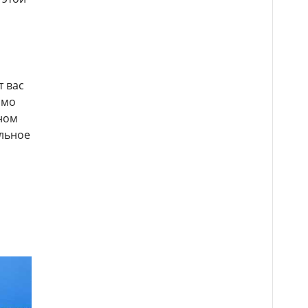
т вас
имо
ном
ельное