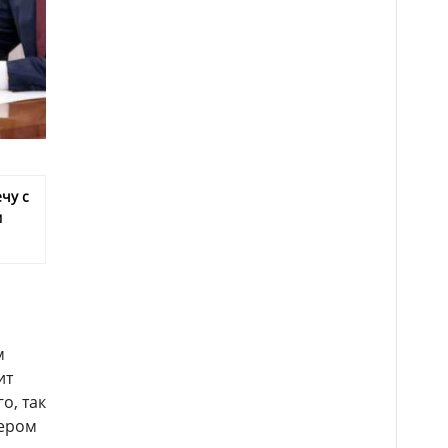
чу с
м
м
ит
о, так
мером