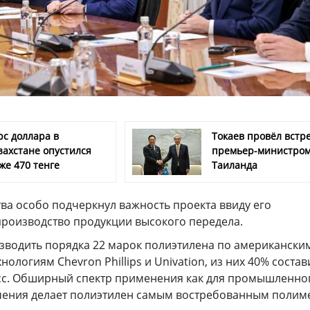
рс доллара в
Токаев провёл встре
захстане опустился
премьер-министро
же 470 тенге
Таиланда
ва особо подчеркнул важность проекта ввиду его
производство продукции высокого передела.
зводить порядка 22 марок полиэтилена по американски
ологиям Chevron Phillips и Univation, из них 40% состав
с. Обширный спектр применения как для промышленног
чения делает полиэтилен самым востребованным поли