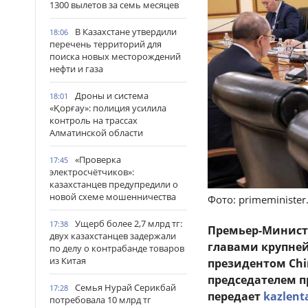
1300 вылетов за семь месяцев
В Казахстане утвердили
18:06
перечень территорий для
поиска новых месторождений
нефти и газа
Дроны и система
18:01
«Қорғау»: полиция усилила
контроль на трассах
Алматинской области
«Проверка
17:45
электросчётчиков»:
казахстанцев предупредили о
новой схеме мошенничества
Фото: primeminister
Ущерб более 2,7 млрд тг:
17:38
Премьер-Министр
двух казахстанцев задержали
главами крупне
по делу о контрабанде товаров
из Китая
президентом Chin
председателем 
Семья Нурай Серикбай
17:28
передает
kazlent
потребовала 10 млрд тг