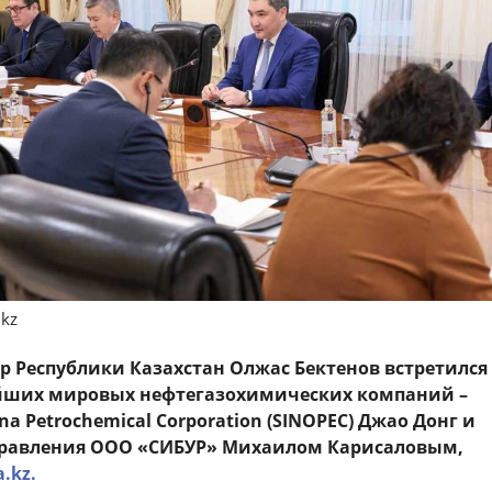
.kz
 Республики Казахстан Олжас Бектенов
встретился
йших мировых нефтегазохимических компаний –
a Petrochemical Corporation (SINOPEC) Джао Донг и
правления ООО «СИБУР» Михаилом Карисаловым,
a.kz.