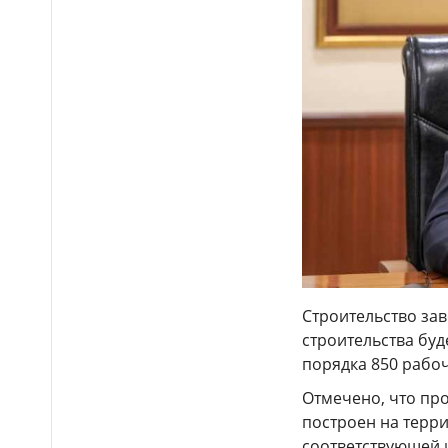
Бектенов принял участие
14:00
в заседании ЕМПС в Чолпон-
Ате: подписано шесть
документов
16 тысяч гостей посетили
13:48
Comic Con Astana 2026 в первый
день
Дело о гибели
12:50
фельдшера Улданы Мырзуан
направили в суд Астаны
Лишённый прав
12:39
водитель снова попался
пьяным за рулём и отправился
Строительство зав
в колонию в Жетысуской
строительства буд
области
порядка 850 рабоч
Стало известно имя
12:21
Отмечено, что про
нового главного тренера
сборной Казахстана по футболу
построен на терр
соответствующей 