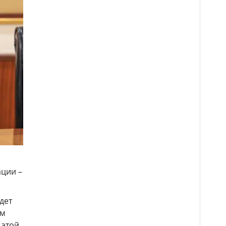
ации –
дет
ем
 этой