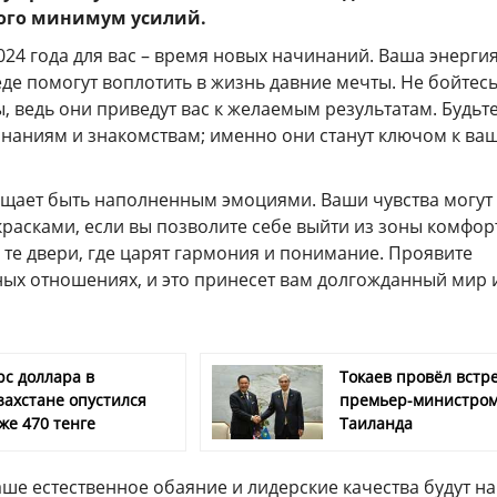
того минимум усилий.
2024 года для вас – время новых начинаний. Ваша энергия
де помогут воплотить в жизнь давние мечты. Не бойтес
 ведь они приведут вас к желаемым результатам. Будьт
знаниям и знакомствам; именно они станут ключом к ва
бещает быть наполненным эмоциями. Ваши чувства могут
расками, если вы позволите себе выйти из зоны комфор
в те двери, где царят гармония и понимание. Проявите
ных отношениях, и это принесет вам долгожданный мир 
рс доллара в
Токаев провёл встре
захстане опустился
премьер-министро
же 470 тенге
Таиланда
ваше естественное обаяние и лидерские качества будут на