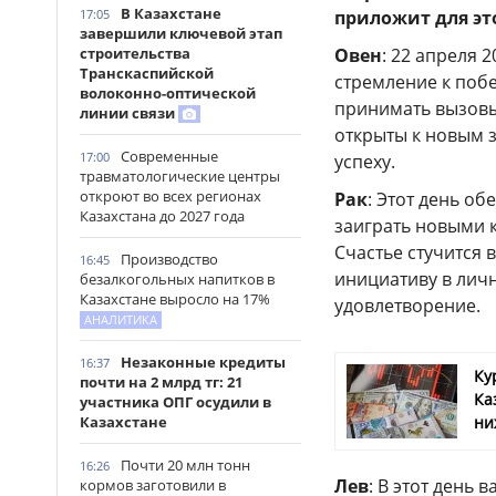
В Казахстане
приложит для э
17:05
завершили ключевой этап
Овен
: 22 апреля 
строительства
Транскаспийской
стремление к побе
волоконно-оптической
принимать вызовы,
линии связи
открыты к новым 
Современные
17:00
успеху.
травматологические центры
откроют во всех регионах
Рак
: Этот день о
Казахстана до 2027 года
заиграть новыми к
Счастье стучится 
Производство
16:45
инициативу в лич
безалкогольных напитков в
Казахстане выросло на 17%
удовлетворение.
АНАЛИТИКА
Незаконные кредиты
16:37
Ку
почти на 2 млрд тг: 21
Ка
участника ОПГ осудили в
ни
Казахстане
Почти 20 млн тонн
16:26
Лев
: В этот день 
кормов заготовили в