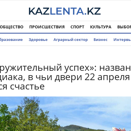
ОБЩЕСТВО
ПРОИСШЕСТВИЯ
СПОРТ
КУЛЬТУРА
ВЫБО
бразование
Здоровье
Аграрный сектор
Бизнес
Интерв
ружительный успех»: назва
диака, в чьи двери 22 апреля
ся счастье