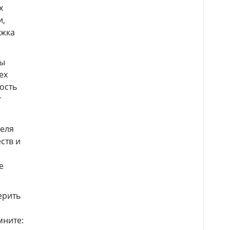
х
и,
ржка
вы
ех
ность
т
реля
ств и
е
ерить
мните: