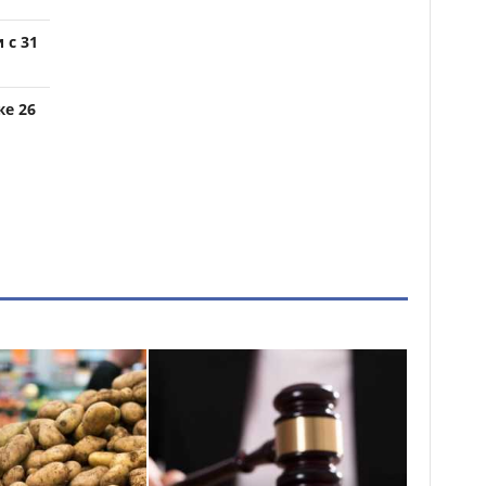
 с 31
же 26