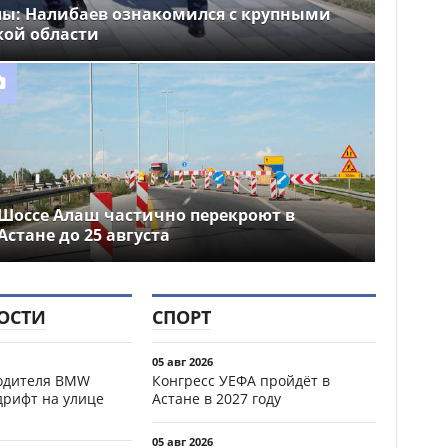
лы: Налибаев ознакомился с крупными
кой области
Шоссе Алаш частично перекроют в
Астане до 25 августа
ОСТИ
СПОРТ
05 авг 2026
водителя BMW
Конгресс УЕФА пройдёт в
дрифт на улице
Астане в 2027 году
05 авг 2026