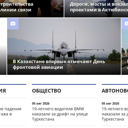
строительства
Дороги, мосты и вокза
 линии связи
проектами в Актюбинс
В Казахстане впервые отмечают День
фронтовой авиации
ИЯ
ОБЩЕСТВО
АВТОНОВ
05 авг 2026
05 авг 2026
ле падения
19-летнего водителя BMW
19-летнего 
тажа в
наказали за дрифт на улице
наказали за 
Туркестана
Туркестана