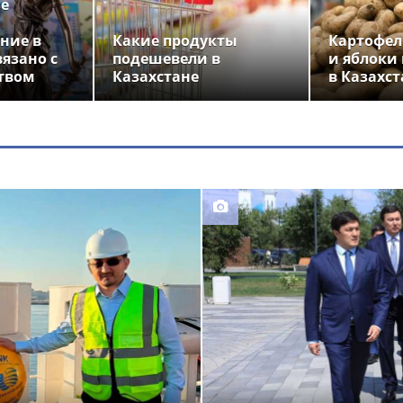
ье
ние в
Какие продукты
Картофел
вязано с
подешевели в
и яблоки
твом
Казахстане
в Казахст