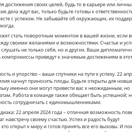
ля достижения своих целей, будь то в карьере или личны
ие дела ждут вас, только будьте готовы к ответственност
есте с успехом. Не забывайте об окружающих, их подде
икогда.
может стать поворотным моментом в вашей жизни, если 
ежду своими желаниями и возможностями. Счастье и усп
ет слушать не только себя, но и других. Ваши дипломатич
ь компромиссы приведут к значимым достижениям в это
ность и упорство – ваши спутники на пути к успеху. 22 ап
илия начнут приносить плоды. Будьте открыты для новше
льку именно они могут привести вас к неожиданным, но
там. Работа в команде также обещает быть успешной; н
ность сотрудничать с единомышленниками.
одиака: 22 апреля 2024 года – отличная возможность пов
шаг навстречу своему счастью. Успех и радость будут
 кто открыт к миру и готов принять все его вызовы. И по