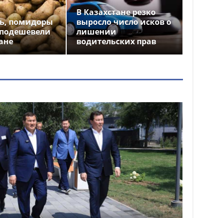
В Казахстане резко
ь, помидоры
выросло число исков о
 подешевели
лишении
ане
водительских прав