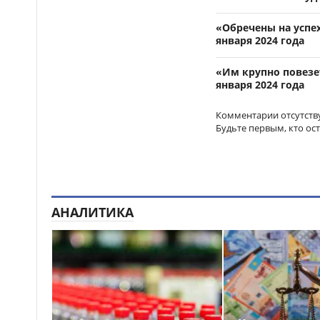
области
«Обречены на успех
Стали известны даты
14:08
января 2024 года
каникул и выпускных
экзаменов в школах Казахстана
«Им крупно повезет
января 2024 года
В Казахстане впервые
14:00
отмечают День фронтовой
авиации
Комментарии отсутств
Будьте первым, кто ос
Коммерческая
13:47
недвижимость и
инвестиционные объекты в
Москве: как выбрать
помещение, бизнес или
недвижимость для дохода
АНАЛИТИКА
Мужчину задержали
12:49
после скандального тоста на
свадьбе в Туркестанской
области
Фиделю – 40: в
12:37
Алматинском зоопарке