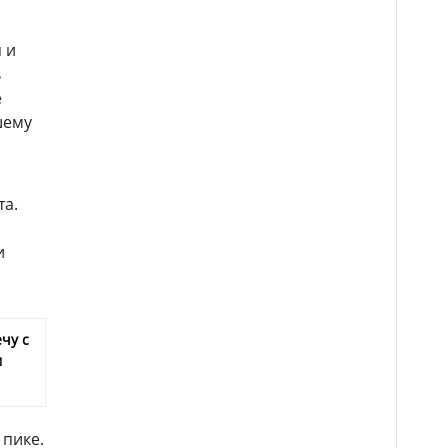
 и
ь
е
шему
та.
и
чу с
м
 пике.