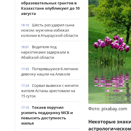
образовательных грантов в
Казахстане опубликуют до 10
августа
Шесть раз ударил сына
18:10
ножом: мужчина избежал
колонии в Атырауской области
Водителя под
18:01
наркотиками задержали в
Абайской области
Потерявшуюся 6-летнюю
17:43
девочку нашли на Алаколе
Сорвал вывески с мечети:
17:24
жителя Астаны арестовали на
15 суток
Токаев поручил
17:10
Фото: pixabay.com
усилить поддержку МСБ и
повысить доступность
Некоторые знаки
жилья
астрологическом