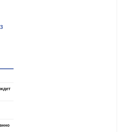
3
 ждет
занно