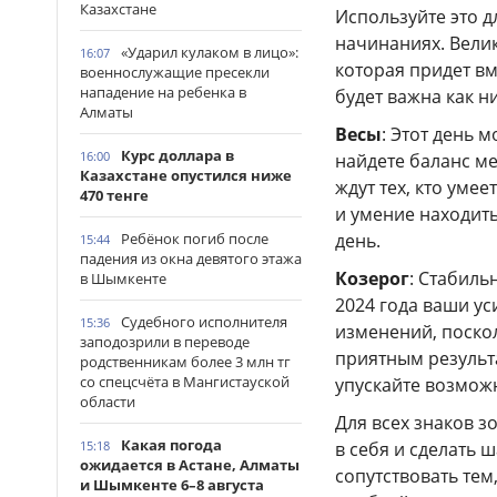
Казахстане
Используйте это д
начинаниях. Велик
«Ударил кулаком в лицо»:
16:07
которая придет вм
военнослужащие пресекли
нападение на ребенка в
будет важна как н
Алматы
Весы
: Этот день 
Курс доллара в
16:00
найдете баланс м
Казахстане опустился ниже
ждут тех, кто уме
470 тенге
и умение находит
день.
Ребёнок погиб после
15:44
падения из окна девятого этажа
Козерог
: Стабиль
в Шымкенте
2024 года ваши ус
Судебного исполнителя
15:36
изменений, поско
заподозрили в переводе
приятным результа
родственникам более 3 млн тг
со спецсчёта в Мангистауской
упускайте возмож
области
Для всех знаков з
Какая погода
в себя и сделать 
15:18
ожидается в Астане, Алматы
сопутствовать тем,
и Шымкенте 6–8 августа