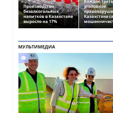
Каждое трет
устроили праздник для
Производство
уголовное
крокодила
безалкогольных
правонаруше
напитков в Казахстане
Казахстане с
Почти 12 тысяч км
12:26
выросло на 17%
мошенничес
электросетей отремонтировали
в Казахстане
МУЛЬТИМЕДИА