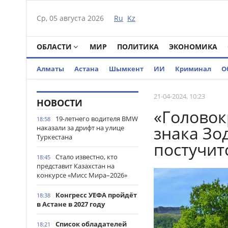
Ср, 05 августа 2026
Ru
Kz
ОБЛАСТИ
МИР
ПОЛИТИКА
ЭКОНОМИКА
Алматы
Астана
Шымкент
ИИ
Криминал
О
21-04-2024, 10:23
НОВОСТИ
«Головок
19-летнего водителя BMW
18:58
знака Зо
наказали за дрифт на улице
Туркестана
постучит
Стало известно, кто
18:45
представит Казахстан на
конкурсе «Мисс Мира–2026»
Конгресс УЕФА пройдёт
18:38
в Астане в 2027 году
Список обладателей
18:21