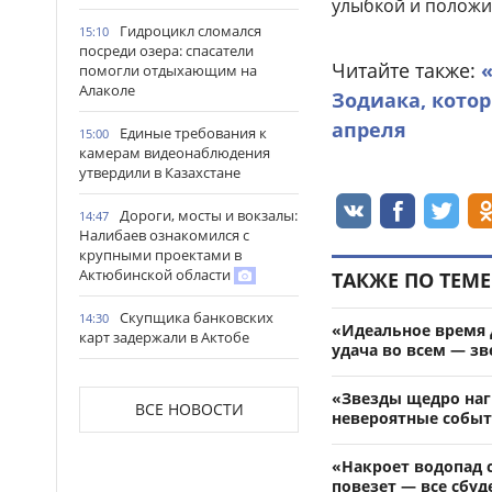
улыбкой и положи
Гидроцикл сломался
15:10
посреди озера: спасатели
Читайте также:
помогли отдыхающим на
Алаколе
Зодиака, котор
апреля
Единые требования к
15:00
камерам видеонаблюдения
утвердили в Казахстане
Дороги, мосты и вокзалы:
14:47
Налибаев ознакомился с
крупными проектами в
Актюбинской области
ТАКЖЕ ПО ТЕМЕ
Скупщика банковских
14:30
«Идеальное время д
карт задержали в Актобе
удача во всем — з
В Астане запустили
14:22
«Звезды щедро нагр
масштабный республиканский
ВСЕ НОВОСТИ
невероятные собы
проект «Читающая нация»
Иностранных подростков
14:14
«Накроет водопад с
спасли в горах Алматинской
повезет — все сбуд