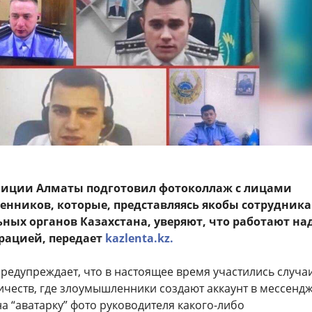
лиции Алматы подготовил фотоколлаж с лицами
нников, которые, представляясь якобы сотрудник
ных органов Казахстана, уверяют, что работают на
рацией, передает
kazlenta.kz.
редупреждает, что в настоящее время участились случа
честв, где злоумышленники создают аккаунт в мессенд
на “аватарку” фото руководителя какого-либо