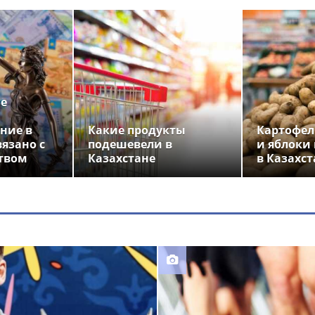
ье
ние в
Какие продукты
Картофел
вязано с
подешевели в
и яблоки
твом
Казахстане
в Казахст