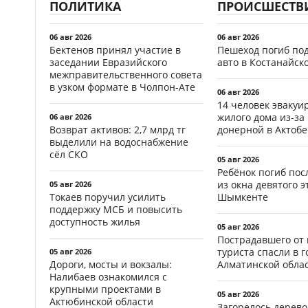
ПОЛИТИКА
ПРОИСШЕСТВ
06 авг 2026
06 авг 2026
Бектенов принял участие в
Пешеход погиб по
заседании Евразийского
авто в Костанайск
межправительственного совета
в узком формате в Чолпон-Ате
06 авг 2026
14 человек эвакуи
жилого дома из-за
06 авг 2026
Возврат активов: 2,7 млрд тг
донерной в Актобе
выделили на водоснабжение
сёл СКО
05 авг 2026
Ребёнок погиб пос
из окна девятого э
05 авг 2026
Токаев поручил усилить
Шымкенте
поддержку МСБ и повысить
доступность жилья
05 авг 2026
Пострадавшего от
туриста спасли в г
05 авг 2026
Дороги, мосты и вокзалы:
Алматинской обла
Налибаев ознакомился с
крупными проектами в
05 авг 2026
Актюбинской области
Загорелось дерево