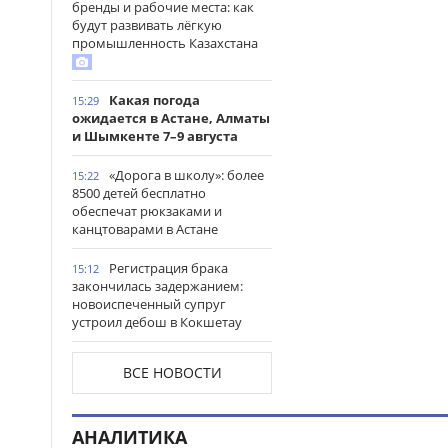
бренды и рабочие места: как
будут развивать лёгкую
промышленность Казахстана
Какая погода
15:29
ожидается в Астане, Алматы
и Шымкенте 7–9 августа
«Дорога в школу»: более
15:22
8500 детей бесплатно
обеспечат рюкзаками и
канцтоварами в Астане
Регистрация брака
15:12
закончилась задержанием:
новоиспеченный супруг
устроил дебош в Кокшетау
В древнем городище
15:00
ВСЕ НОВОСТИ
Сауран началась реставрация
исторических памятников
АНАЛИТИКА
Выезд на встречную
14:53