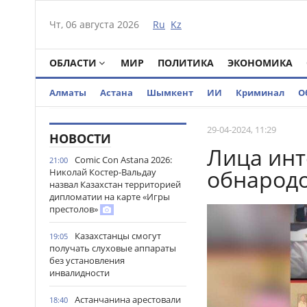
Чт, 06 августа 2026
Ru
Kz
ОБЛАСТИ
МИР
ПОЛИТИКА
ЭКОНОМИКА
Алматы
Астана
Шымкент
ИИ
Криминал
О
29-04-2024, 11:29
НОВОСТИ
Лица ин
Comic Con Astana 2026:
21:00
обнарод
Николай Костер-Вальдау
назвал Казахстан территорией
дипломатии на карте «Игры
престолов»
Казахстанцы смогут
19:05
получать слуховые аппараты
без установления
инвалидности
Астанчанина арестовали
18:40