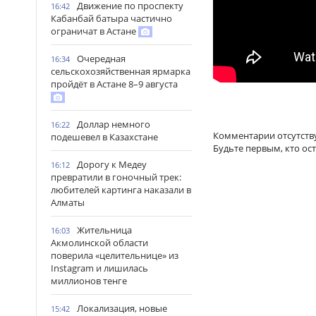
Движение по проспекту
16:42
Кабанбай батыра частично
ограничат в Астане
Очередная
16:34
сельскохозяйственная ярмарка
пройдёт в Астане 8–9 августа
Доллар немного
16:22
Комментарии отсутств
подешевел в Казахстане
Будьте первым, кто ос
Дорогу к Медеу
16:12
превратили в гоночный трек:
любителей картинга наказали в
Алматы
Жительница
16:03
Акмолинской области
поверила «целительнице» из
Instagram и лишилась
миллионов тенге
Локализация, новые
15:42