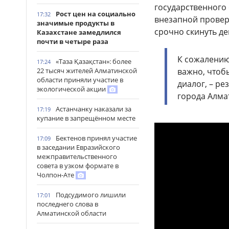
государственного
Рост цен на социально
17:32
внезапной провер
значимые продукты в
срочно скинуть де
Казахстане замедлился
почти в четыре раза
К сожалению
«Таза Қазақстан»: более
17:24
22 тысяч жителей Алматинской
важно, чтобы
области приняли участие в
диалог, – р
экологической акции
города Алма
Астанчанку наказали за
17:19
купание в запрещённом месте
Бектенов принял участие
17:09
в заседании Евразийского
межправительственного
совета в узком формате в
Чолпон-Ате
Подсудимого лишили
17:01
последнего слова в
Алматинской области