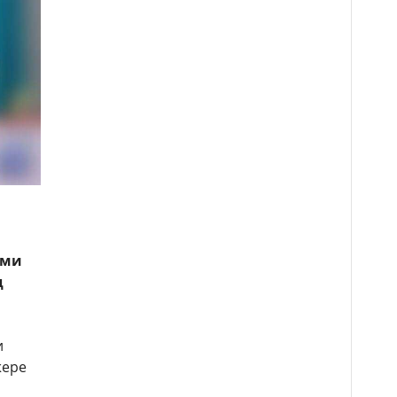
ами
д
и
жере