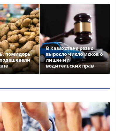
В Казахстане резко
ь, помидоры
выросло число исков о
 подешевели
лишении
ане
водительских прав