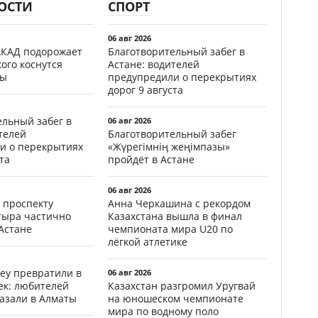
ОСТИ
СПОРТ
06 авг 2026
АКАД подорожает
Благотворительный забег в
кого коснутся
Астане: водителей
фы
предупредили о перекрытиях
дорог 9 августа
ельный забег в
06 авг 2026
телей
Благотворительный забег
и о перекрытиях
«Жүрегімнің жеңімпазы»
та
пройдёт в Астане
06 авг 2026
 проспекту
Анна Черкашина с рекордом
тыра частично
Казахстана вышла в финал
Астане
чемпионата мира U20 по
лёгкой атлетике
еу превратили в
06 авг 2026
ек: любителей
Казахстан разгромил Уругвай
казали в Алматы
на юношеском чемпионате
мира по водному поло