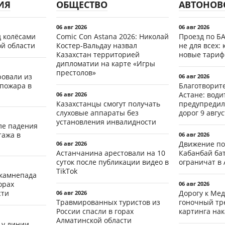
ИЯ
ОБЩЕСТВО
АВТОНОВ
06 авг 2026
06 авг 2026
д колёсами
Comic Con Astana 2026: Николай
Проезд по Б
ой области
Костер-Вальдау назвал
не для всех: 
Казахстан территорией
новые тари
дипломатии на карте «Игры
престолов»
ровали из
06 авг 2026
 пожара в
Благотворит
Астане: води
06 авг 2026
Казахстанцы смогут получать
предупредил
слуховые аппараты без
дорог 9 авгус
установления инвалидности
ле падения
тажа в
06 авг 2026
Движение по
06 авг 2026
Астанчанина арестовали на 10
Кабанбай ба
суток после публикации видео в
ограничат в 
TikTok
 камнепада
орах
06 авг 2026
сти
Дорогу к Мед
06 авг 2026
Травмированных туристов из
гоночный тр
России спасли в горах
картинга на
Алматинской области
 у линии