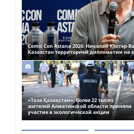
Казахстане
Более 1 млн тг: кому в
14:00
Казахстане предлагали
самые высокие зарплаты
Стало известно, на
12:55
какие специальности
Comic Con Astana 2026: Николай Костер-В
выделили больше всего
Казахстан территорией дипломатии на к
грантов в Казахстане
«Таза Қазақстан»: более 22 тысяч
жителей Алматинской области приняли
участие в экологической акции