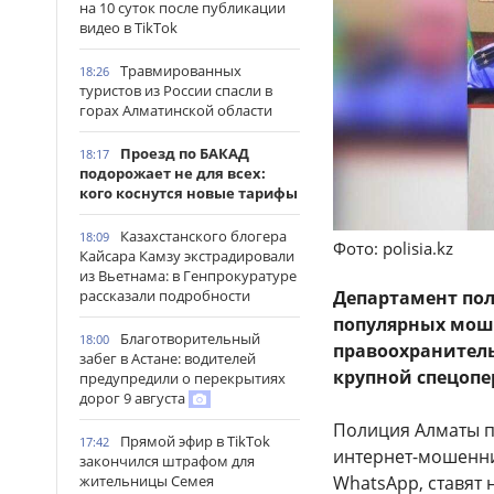
на 10 суток после публикации
видео в TikTok
Травмированных
18:26
туристов из России спасли в
горах Алматинской области
Проезд по БАКАД
18:17
подорожает не для всех:
кого коснутся новые тарифы
Казахстанского блогера
18:09
Фото: polisia.kz
Кайсара Камзу экстрадировали
из Вьетнама: в Генпрокуратуре
рассказали подробности
Департамент по
популярных моше
Благотворительный
18:00
правоохранитель
забег в Астане: водителей
крупной спецопе
предупредили о перекрытиях
дорог 9 августа
Полиция Алматы п
Прямой эфир в TikTok
17:42
интернет-мошенни
закончился штрафом для
жительницы Семея
WhatsApp, ставят 