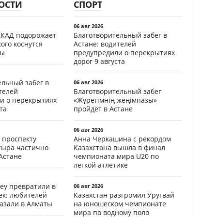
ОСТИ
СПОРТ
06 авг 2026
АКАД подорожает
Благотворительный забег в
кого коснутся
Астане: водителей
фы
предупредили о перекрытиях
дорог 9 августа
ельный забег в
06 авг 2026
телей
Благотворительный забег
и о перекрытиях
«Жүрегімнің жеңімпазы»
та
пройдёт в Астане
06 авг 2026
 проспекту
Анна Черкашина с рекордом
тыра частично
Казахстана вышла в финал
Астане
чемпионата мира U20 по
лёгкой атлетике
еу превратили в
06 авг 2026
ек: любителей
Казахстан разгромил Уругвай
казали в Алматы
на юношеском чемпионате
мира по водному поло