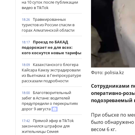
на 10 суток после публикации
видео в TikTok
Травмированных
18:26
туристов из России спасли в
горах Алматинской области
Проезд по БАКАД
18:17
подорожает не для всех:
кого коснутся новые тарифы
Казахстанского блогера
18:09
Кайсара Камзу экстрадировали
Фото: polisia.kz
из Вьетнама: в Генпрокуратуре
рассказали подробности
Сотрудниками п
Благотворительный
оперативно-розы
18:00
забег в Астане: водителей
подозреваемый в
предупредили о перекрытиях
дорог 9 августа
При обыске по мес
Прямой эфир в TikTok
17:42
было обнаружено 
закончился штрафом для
весом 6 кг.
жительницы Семея