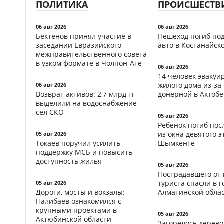
ПОЛИТИКА
ПРОИСШЕСТВ
06 авг 2026
06 авг 2026
Бектенов принял участие в
Пешеход погиб по
заседании Евразийского
авто в Костанайск
межправительственного совета
в узком формате в Чолпон-Ате
06 авг 2026
14 человек эвакуи
жилого дома из-за
06 авг 2026
Возврат активов: 2,7 млрд тг
донерной в Актобе
выделили на водоснабжение
сёл СКО
05 авг 2026
Ребёнок погиб пос
из окна девятого э
05 авг 2026
Токаев поручил усилить
Шымкенте
поддержку МСБ и повысить
доступность жилья
05 авг 2026
Пострадавшего от
туриста спасли в г
05 авг 2026
Дороги, мосты и вокзалы:
Алматинской обла
Налибаев ознакомился с
крупными проектами в
05 авг 2026
Актюбинской области
Загорелось дерево