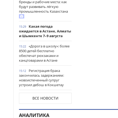
бренды и рабочие места: как
будут развивать лёгкую
промышленность Казахстана
Какая погода
15:29
ожидается в Астане, Алматы
и Шымкенте 7–9 августа
«Дорога в школу»: более
15:22
8500 детей бесплатно
обеспечат рюкзаками и
канцтоварами в Астане
Регистрация брака
15:12
закончилась задержанием:
новоиспеченный супруг
устроил дебош в Кокшетау
В древнем городище
15:00
ВСЕ НОВОСТИ
Сауран началась реставрация
исторических памятников
АНАЛИТИКА
Выезд на встречную
14:53