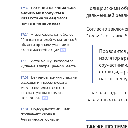
Рост цен на социально
Полицейскими обн
17:32
значимые продукты в
дальнейшей реали
Казахстане замедлился
почти в четыре раза
Согласно заключе
«Таза Қазақстан»: более
17:24
“зелья” составил 6 
22 тысяч жителей Алматинской
области приняли участие в
экологической акции
Проводится 
изолятор вр
Астанчанку наказали за
17:19
соучастники
купание в запрещённом месте
столицы, – 
Бектенов принял участие
17:09
наркопресту
в заседании Евразийского
межправительственного
С начала года в с
совета в узком формате в
Чолпон-Ате
различных наркот
Подсудимого лишили
17:01
последнего слова в
Алматинской области
ТАКЖЕ ПО ТЕМЕ