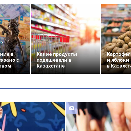
ье
ние в
Какие продукты
Картофел
вязано с
подешевели в
и яблоки
твом
Казахстане
в Казахст