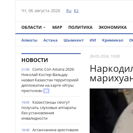
Чт, 06 августа 2026
Ru
Kz
ОБЛАСТИ
МИР
ПОЛИТИКА
ЭКОНОМИКА
Алматы
Астана
Шымкент
ИИ
Криминал
О
28-05-2024, 10:00
НОВОСТИ
Наркодил
Comic Con Astana 2026:
21:00
марихуан
Николай Костер-Вальдау
назвал Казахстан территорией
дипломатии на карте «Игры
престолов»
Казахстанцы смогут
19:05
получать слуховые аппараты
без установления
инвалидности
Астанчанина арестовали
18:40