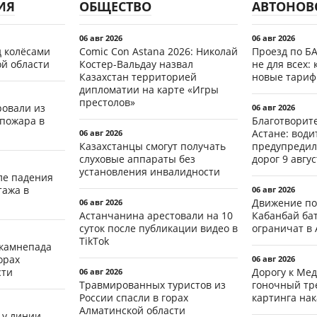
ИЯ
ОБЩЕСТВО
АВТОНОВ
06 авг 2026
06 авг 2026
д колёсами
Comic Con Astana 2026: Николай
Проезд по Б
ой области
Костер-Вальдау назвал
не для всех: 
Казахстан территорией
новые тари
дипломатии на карте «Игры
престолов»
ровали из
06 авг 2026
 пожара в
Благотворит
Астане: води
06 авг 2026
Казахстанцы смогут получать
предупредил
слуховые аппараты без
дорог 9 авгус
установления инвалидности
ле падения
тажа в
06 авг 2026
Движение по
06 авг 2026
Астанчанина арестовали на 10
Кабанбай ба
суток после публикации видео в
ограничат в 
TikTok
 камнепада
орах
06 авг 2026
сти
Дорогу к Мед
06 авг 2026
Травмированных туристов из
гоночный тр
России спасли в горах
картинга на
Алматинской области
 у линии