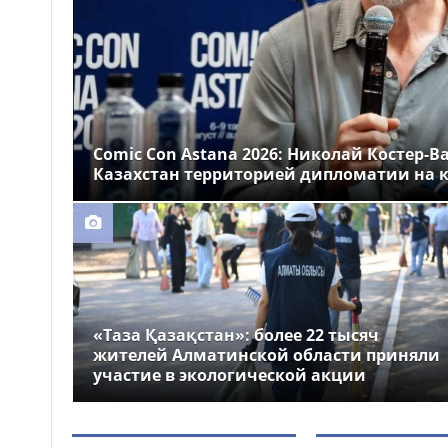
Казахстане
Более 1 млн тг: кому в
14:00
Казахстане предлагали
самые высокие зарплаты
Стало известно, на
12:55
какие специальности
Comic Con Astana 2026: Николай Костер-В
выделили больше всего
Казахстан территорией дипломатии на к
грантов в Казахстане
«Таза Қазақстан»: более 22 тысяч
жителей Алматинской области приняли
участие в экологической акции