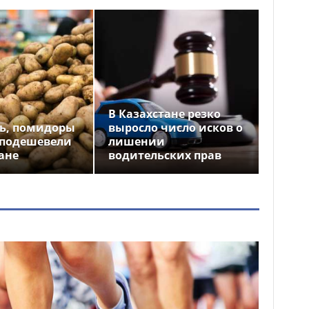
В Казахстане резко
ь, помидоры
выросло число исков о
 подешевели
лишении
ане
водительских прав