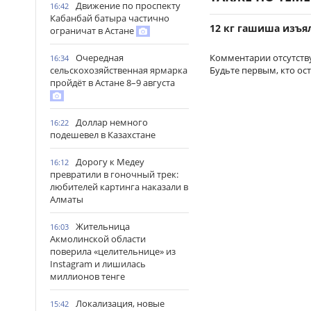
Движение по проспекту
16:42
Кабанбай батыра частично
12 кг гашиша изъя
ограничат в Астане
Очередная
Комментарии отсутств
16:34
сельскохозяйственная ярмарка
Будьте первым, кто ос
пройдёт в Астане 8–9 августа
Доллар немного
16:22
подешевел в Казахстане
Дорогу к Медеу
16:12
превратили в гоночный трек:
любителей картинга наказали в
Алматы
Жительница
16:03
Акмолинской области
поверила «целительнице» из
Instagram и лишилась
миллионов тенге
Локализация, новые
15:42