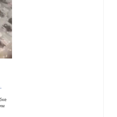
z.
бке
им