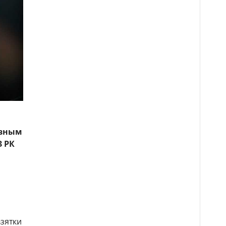
овным
 РК
зятки