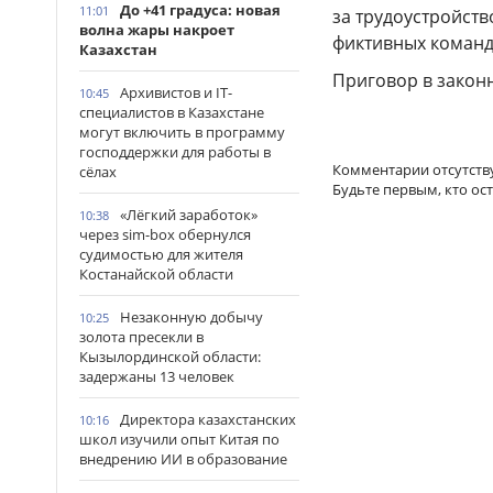
До +41 градуса: новая
11:01
за трудоустройств
волна жары накроет
фиктивных команд
Казахстан
Приговор в законн
Архивистов и IT-
10:45
специалистов в Казахстане
могут включить в программу
господдержки для работы в
Комментарии отсутств
сёлах
Будьте первым, кто ос
«Лёгкий заработок»
10:38
через sim-box обернулся
судимостью для жителя
Костанайской области
Незаконную добычу
10:25
золота пресекли в
Кызылординской области:
задержаны 13 человек
Директора казахстанских
10:16
школ изучили опыт Китая по
внедрению ИИ в образование