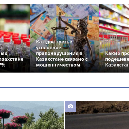
Каждое третье
о
уголовное
ных
правонарушение в
Какие пр
азахстане
Казахстане связано с
подешеве
7%
мошенничеством
Казахста