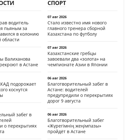
ОСТИ
СПОРТ
07 авг 2026
ав водитель
Стало известно имя нового
ся пьяным за
главного тренера сборной
равился в колонию
Казахстана по футболу
й области
07 авг 2026
Казахстанские гребцы
цы Валиханова
завоевали два «золота» на
рекроют в Астане
чемпионате Азии в Японии
06 авг 2026
АКАД подорожает
Благотворительный забег в
кого коснутся
Астане: водителей
фы
предупредили о перекрытиях
дорог 9 августа
ельный забег в
06 авг 2026
телей
Благотворительный забег
и о перекрытиях
«Жүрегімнің жеңімпазы»
та
пройдёт в Астане