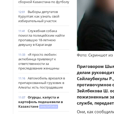
сборной Казахстана по футболу
Выборы депутатов
12:01
Курултая: как узнать свой
избирательный участок
Служебная собака
11:41
помогла полицейским найти
пропавшую 18-летнюю
девушку в Караганде
«Я просто любил»:
Фото: Скриншот из
11:33
актюбинца привлекут к
ответственности за
Приговором Шым
преследование женщины
делам руководи
Автомобиль врезался в
Сайлаубекулы Р.
11:16
припаркованный грузовик в
противочумное о
Алматы: есть пострадавшие
Зейлбекова Ш. о
пожизненным за
Огурцы, капуста и
11:07
картофель подешевели в
службе, передае
Казахстане
АНАЛИТИКА
Они, как сообщил