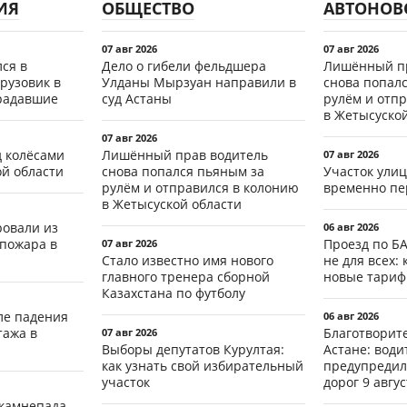
ИЯ
ОБЩЕСТВО
АВТОНОВ
07 авг 2026
07 авг 2026
ся в
Дело о гибели фельдшера
Лишённый пр
рузовик в
Улданы Мырзуан направили в
снова попал
традавшие
суд Астаны
рулём и отп
в Жетысуско
07 авг 2026
д колёсами
Лишённый прав водитель
07 авг 2026
ой области
снова попался пьяным за
Участок ули
рулём и отправился в колонию
временно пе
в Жетысуской области
ровали из
06 авг 2026
 пожара в
Проезд по Б
07 авг 2026
Стало известно имя нового
не для всех: 
главного тренера сборной
новые тари
Казахстана по футболу
ле падения
06 авг 2026
тажа в
Благотворит
07 авг 2026
Выборы депутатов Курултая:
Астане: води
как узнать свой избирательный
предупредил
участок
дорог 9 авгус
 камнепада