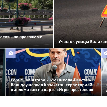
роекты по программе
Участок улицы Валихан
Comic Con Astana 2026: Николай Костер-
Вальдау назвал Казахстан территорией
дипломатии на карте «Игры престолов»