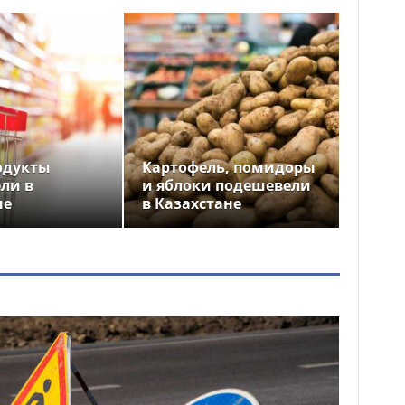
одукты
Картофель, помидоры
ли в
и яблоки подешевели
не
в Казахстане