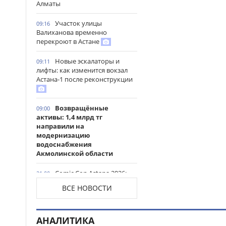
Алматы
Участок улицы
09:16
Валиханова временно
перекроют в Астане
Новые эскалаторы и
09:11
лифты: как изменится вокзал
Астана-1 после реконструкции
Возвращённые
09:00
активы: 1,4 млрд тг
направили на
модернизацию
водоснабжения
Акмолинской области
Comic Con Astana 2026:
21:00
Николай Костер-Вальдау
ВСЕ НОВОСТИ
назвал Казахстан территорией
дипломатии на карте «Игры
престолов»
АНАЛИТИКА