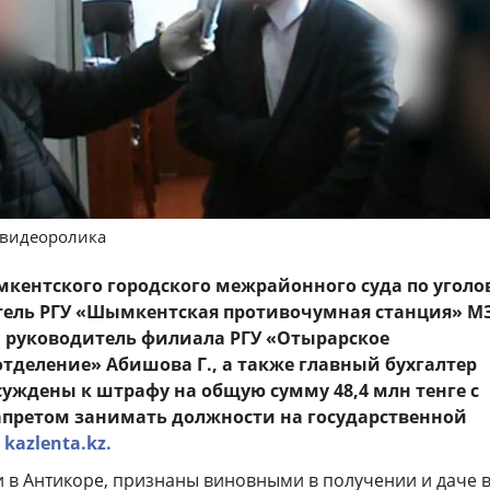
 видеоролика
кентского городского межрайонного суда по угол
тель РГУ «Шымкентская противочумная станция» МЗ
, руководитель филиала РГУ «Отырарское
тделение» Абишова Г., а также главный бухгалтер
суждены к штрафу на общую сумму 48,4 млн тенге с
претом занимать должности на государственной
т
kazlenta.kz.
и в Антикоре, признаны виновными в получении и даче в