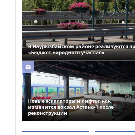
предупредили о перекрытиях
дорог 9 августа
Прямой эфир в TikTok
17:42
закончился штрафом для
жительницы Семея
Рост цен на социально
17:32
В Наурызбайском районе реализуются п
значимые продукты в
«Бюджет народного участия»
Казахстане замедлился
почти в четыре раза
Новые эскалаторы и лифты: как
изменится вокзал Астана-1 после
реконструкции