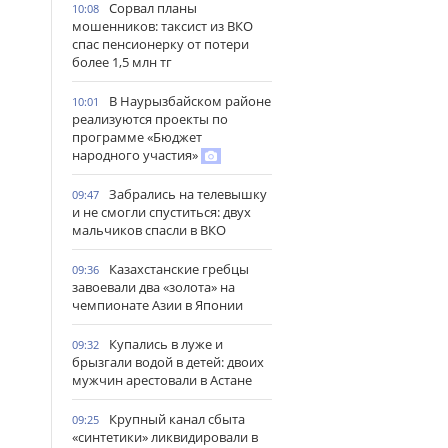
Сорвал планы
10:08
мошенников: таксист из ВКО
спас пенсионерку от потери
более 1,5 млн тг
В Наурызбайском районе
10:01
реализуются проекты по
программе «Бюджет
народного участия»
Забрались на телевышку
09:47
и не смогли спуститься: двух
мальчиков спасли в ВКО
Казахстанские гребцы
09:36
завоевали два «золота» на
чемпионате Азии в Японии
Купались в луже и
09:32
брызгали водой в детей: двоих
мужчин арестовали в Астане
Крупный канал сбыта
09:25
«синтетики» ликвидировали в