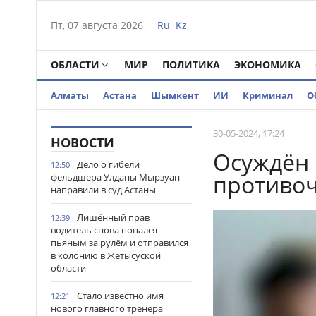
Пт, 07 августа 2026
Ru
Kz
ОБЛАСТИ
МИР
ПОЛИТИКА
ЭКОНОМИКА
Алматы
Астана
Шымкент
ИИ
Криминал
О
30-05-2024, 17:24
НОВОСТИ
Осуждён
Дело о гибели
12:50
противо
фельдшера Улданы Мырзуан
направили в суд Астаны
Лишённый прав
12:39
водитель снова попался
пьяным за рулём и отправился
в колонию в Жетысуской
области
Стало известно имя
12:21
нового главного тренера