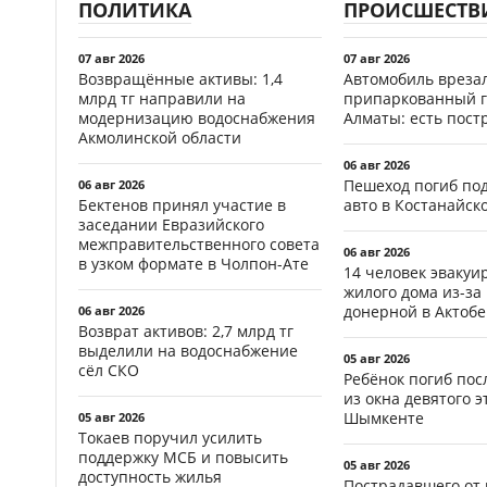
ПОЛИТИКА
ПРОИСШЕСТВ
07 авг 2026
07 авг 2026
Возвращённые активы: 1,4
Автомобиль врезал
млрд тг направили на
припаркованный г
модернизацию водоснабжения
Алматы: есть пос
Акмолинской области
06 авг 2026
Пешеход погиб по
06 авг 2026
Бектенов принял участие в
авто в Костанайск
заседании Евразийского
межправительственного совета
06 авг 2026
в узком формате в Чолпон-Ате
14 человек эвакуи
жилого дома из-за
донерной в Актобе
06 авг 2026
Возврат активов: 2,7 млрд тг
выделили на водоснабжение
05 авг 2026
сёл СКО
Ребёнок погиб пос
из окна девятого э
Шымкенте
05 авг 2026
Токаев поручил усилить
поддержку МСБ и повысить
05 авг 2026
доступность жилья
Пострадавшего от