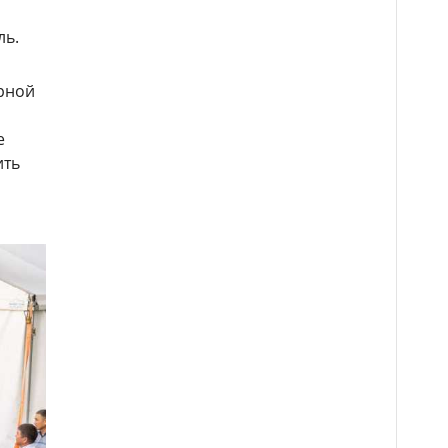
ль.
арной
е
ить