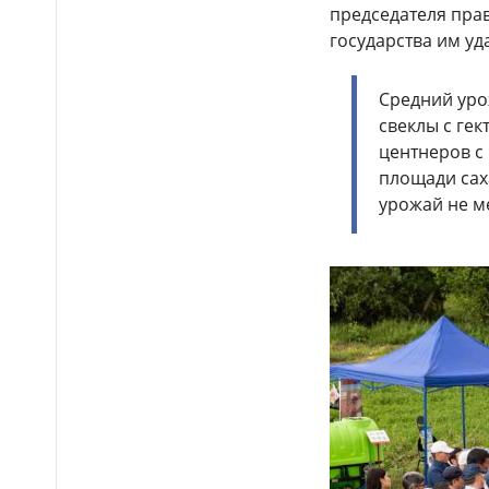
председателя пра
Бектенов принял участие
14:00
государства им уд
в заседании ЕМПС в Чолпон-
Ате: подписано шесть
документов
Средний уро
свеклы с гек
16 тысяч гостей посетили
13:48
центнеров с 
Comic Con Astana 2026 в первый
день
площади сах
урожай не м
Дело о гибели
12:50
фельдшера Улданы Мырзуан
направили в суд Астаны
Лишённый прав
12:39
водитель снова попался
пьяным за рулём и отправился
в колонию в Жетысуской
области
Стало известно имя
12:21
нового главного тренера
сборной Казахстана по футболу