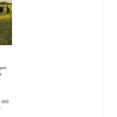
ции.
в.
 000
я