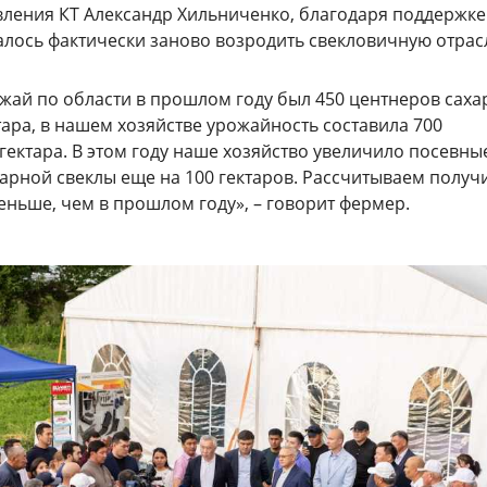
вления КТ Александр Хильниченко, благодаря поддержке
алось фактически заново возродить свекловичную отрас
жай по области в прошлом году был 450 центнеров сах
тара, в нашем хозяйстве урожайность составила 700
гектара. В этом году наше хозяйство увеличило посевны
арной свеклы еще на 100 гектаров. Рассчитываем получ
еньше, чем в прошлом году», – говорит фермер.