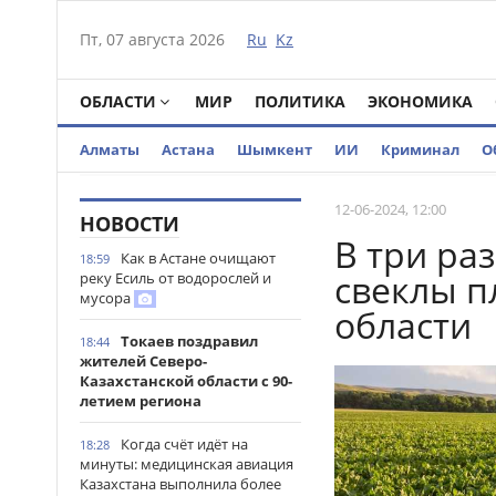
Пт, 07 августа 2026
Ru
Kz
ОБЛАСТИ
МИР
ПОЛИТИКА
ЭКОНОМИКА
Алматы
Астана
Шымкент
ИИ
Криминал
О
12-06-2024, 12:00
НОВОСТИ
В три ра
Как в Астане очищают
18:59
свеклы п
реку Есиль от водорослей и
мусора
области
Токаев поздравил
18:44
жителей Северо-
Казахстанской области с 90-
летием региона
Когда счёт идёт на
18:28
минуты: медицинская авиация
Казахстана выполнила более