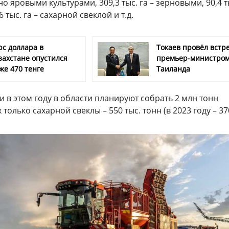
яно яровыми культурами, 309,3 тыс. га – зерновыми, 90,4 т
 тыс. га – сахарной свеклой и т.д.
рс доллара в
Токаев провёл встре
захстане опустился
премьер-министро
же 470 тенге
Таиланда
 в этом году в области планируют собрать 2 млн тонн
только сахарной свеклы – 550 тыс. тонн (в 2023 году – 37