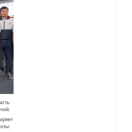
асть
нчой.
иряет
оты: