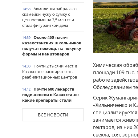
Акмолинка забрала со
14:58
скамейки чужую сумку с
ценностями на 3,5 млн тг и
стала фигуранткой дела
Около 450 тысяч
14:39
казахстанских школьников
получат помощь на покупку
формы и канцтоваров
Химическая обраб
Почти 2 тысячи мест: в
14:30
Казахстане расширят сеть
площади 109 тыс. г
реабилитационных центров
работе задействов
Обследованием те
Почти 600 лекарств
14:12
подешевели в Казахстане:
Серик Жумангарин
какие препараты стали
«Хильниченко и К
доступнее
специализируется
ВСЕ НОВОСТИ
Казахстанские
14:06
занимается живот
таеквондисты завоевали
гектаров, из них 
четыре медали на турнире в
свекла, соя, зерн
Индонезии