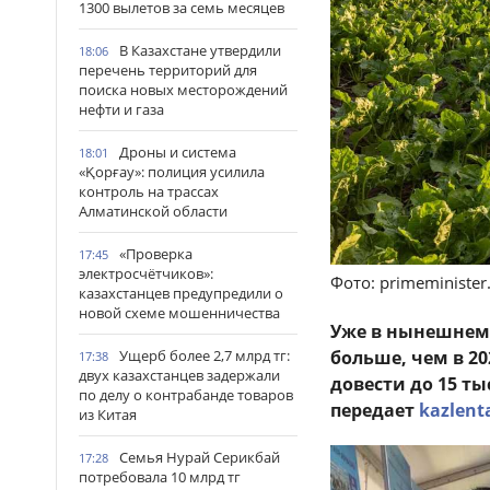
1300 вылетов за семь месяцев
В Казахстане утвердили
18:06
перечень территорий для
поиска новых месторождений
нефти и газа
Дроны и система
18:01
«Қорғау»: полиция усилила
контроль на трассах
Алматинской области
«Проверка
17:45
электросчётчиков»:
Фото: primeminister
казахстанцев предупредили о
новой схеме мошенничества
Уже в нынешнем го
Ущерб более 2,7 млрд тг:
больше, чем в 20
17:38
двух казахстанцев задержали
довести до 15 тыс
по делу о контрабанде товаров
передает
kazlent
из Китая
Семья Нурай Серикбай
17:28
потребовала 10 млрд тг