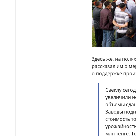
Выборы депутатов
12:01
Курултая: как узнать свой
избирательный участок
Служебная собака
11:41
помогла полицейским найти
пропавшую 18-летнюю
девушку в Караганде
Здесь же, на поля
рассказал им о ме
о поддержке прои
Свеклу сего
увеличили н
объемы сданн
Заводы подн
стоимость то
урожайности
млн тенге. 