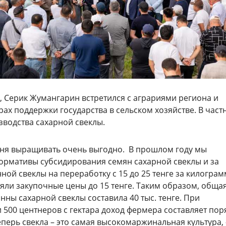
х, Серик Жумангарин встретился с аграриями региона и
рах поддержки государства в сельском хозяйстве. В част
зводства сахарной свеклы.
дня выращивать очень выгодно. В прошлом году мы
ормативы субсидирования семян сахарной свеклы и за
ой свеклы на переработку с 15 до 25 тенге за килограм
яли закупочные цены до 15 тенге. Таким образом, обща
нны сахарной свеклы составила 40 тыс. тенге. При
 500 центнеров с гектара доход фермера составляет пор
Теперь свекла – это самая высокомаржинальная культура,