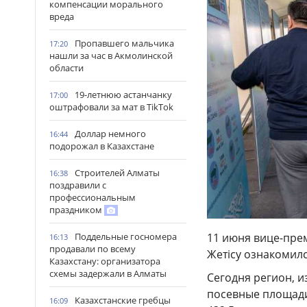
компенсации морального
вреда
Пропавшего мальчика
17:20
нашли за час в Акмолинской
области
19-летнюю астанчанку
17:00
оштрафовали за мат в TikTok
Доллар немного
16:44
подорожал в Казахстане
Строителей Алматы
16:38
поздравили с
профессиональным
праздником
11 июня вице-пре
Поддельные госномера
16:13
продавали по всему
Жетісу ознакомил
Казахстану: организатора
схемы задержали в Алматы
Сегодня регион, 
посевные площади
Казахстанские гребцы
16:09