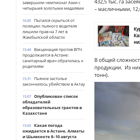
432,5 тыс. га засе
завершили чемпионат Азии с
четырьмя золотыми медалями
– масличными, 12,6
Пытался скрыться от
16:05
полиции: пьяного водителя
Ку
лишили прав на 7 лет в
Ка
Жамбылской области
ни
Вакцинация против ВПЧ
15:44
продолжается в Астане:
В общей сложности
санитарный врач обратилась к
родителям
продукции. Из них 
тонн).
Пьяное застолье
15:31
закончилось убийством в Актау
Опубликован список
15:07
обладателей
образовательных грантов в
Казахстане
Какая погода
15:03
ожидается в Астане, Алматы
и Шымкенте 8–10 августа