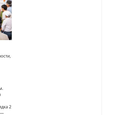
ности,
м.
я
ядка 2
 —