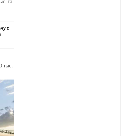
ыс. га
чу с
м
0 тыс.