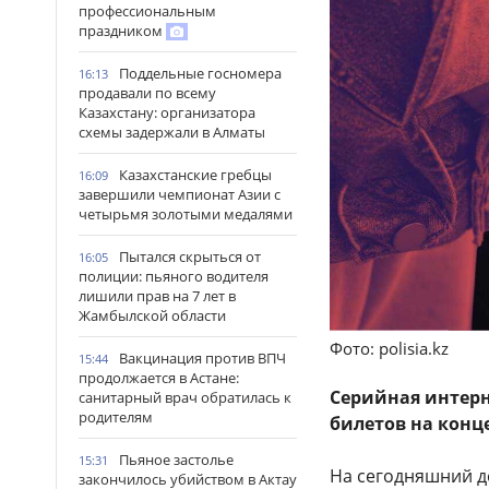
профессиональным
праздником
Поддельные госномера
16:13
продавали по всему
Казахстану: организатора
схемы задержали в Алматы
Казахстанские гребцы
16:09
завершили чемпионат Азии с
четырьмя золотыми медалями
Пытался скрыться от
16:05
полиции: пьяного водителя
лишили прав на 7 лет в
Жамбылской области
Фото: polisia.kz
Вакцинация против ВПЧ
15:44
продолжается в Астане:
Серийная интер
санитарный врач обратилась к
родителям
билетов на конц
Пьяное застолье
15:31
На сегодняшний д
закончилось убийством в Актау