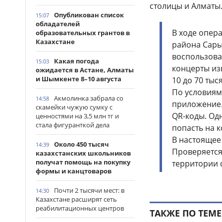
столицы и Алматы
Опубликован список
15:07
обладателей
В ходе опер
образовательных грантов в
Казахстане
района Сары
воспользова
Какая погода
15:03
концерты из
ожидается в Астане, Алматы
и Шымкенте 8–10 августа
10 до 70 тыся
По условиям
Акмолинка забрала со
14:58
приложение.
скамейки чужую сумку с
QR-коды. Од
ценностями на 3,5 млн тг и
стала фигуранткой дела
попасть на к
В настоящее
Около 450 тысяч
14:39
Проверяется
казахстанских школьников
получат помощь на покупку
территории 
формы и канцтоваров
Почти 2 тысячи мест: в
14:30
Казахстане расширят сеть
реабилитационных центров
ТАКЖЕ ПО ТЕМЕ