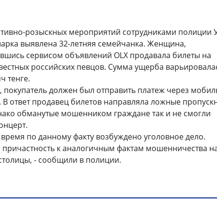
.
ативно-розыскных мероприятий сотрудниками полиции 
арка выявлена 32-летняя семейчанка. Женщина,
вшись сервисом объявлений OLX продавала билеты на
вестных российских певцов. Сумма ущерба варьировала
ч тенге.
, покупатель должен был отправить платеж через моби
 В ответ продавец билетов направляла ложные пропуск
нако обманутые мошенником граждане так и не смогли
онцерт.
 время по данному факту возбуждено уголовное дело.
 причастность к аналогичным фактам мошенничества н
столицы, - сообщили в полиции.