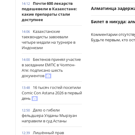
Почти 600 лекарств
14:12
Алматинца задержа
подешевели в Казахстане:
какие препараты стали
доступнее
Билет в никуда: а
Казахстанские
14:06
Комментарии отсутств
таеквондисты завоевали
Будьте первым, кто ос
четыре медали на турнире в
Индонезии
Бектенов принял участие
14:00
в заседании ЕМПС в Чолпон-
Ате: подписано шесть
документов
16 тысяч гостей посетили
13:48
Comic Con Astana 2026 в первый
день
Дело о гибели
12:50
фельдшера Улданы Мырзуан
направили в суд Астаны
Лишённый прав
12:39