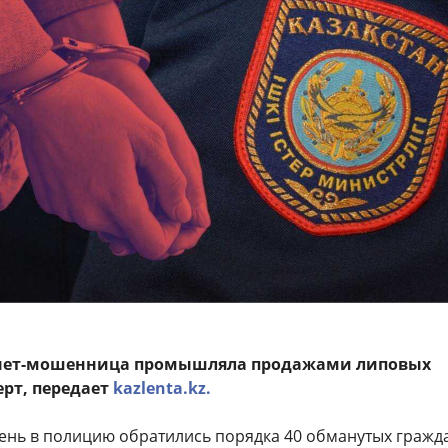
нет-мошенница промышляла продажами липовых
ерт, передает
kazlenta.kz.
ень в полицию обратились порядка 40 обманутых гражд