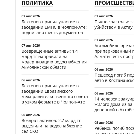
ПОЛИТИКА
ПРОИСШЕСТВ
07 авг 2026
07 авг 2026
Бектенов принял участие в
Пьяное застолье з
заседании ЕМПС в Чолпон-Ате:
убийством в Актау
подписано шесть документов
07 авг 2026
Автомобиль врезал
07 авг 2026
Возвращённые активы: 1,4
припаркованный г
млрд тг направили на
Алматы: есть пос
модернизацию водоснабжения
Акмолинской области
06 авг 2026
Пешеход погиб по
авто в Костанайск
06 авг 2026
Бектенов принял участие в
заседании Евразийского
06 авг 2026
межправительственного совета
14 человек эвакуи
в узком формате в Чолпон-Ате
жилого дома из-за
донерной в Актобе
06 авг 2026
Возврат активов: 2,7 млрд тг
05 авг 2026
выделили на водоснабжение
Ребёнок погиб пос
сёл СКО
из окна девятого э