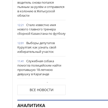
водитель снова попался
пьяным за рулём и отправился
в колонию в Жетысуской
области
Стало известно имя
12:21
нового главного тренера
сборной Казахстана по футболу
Выборы депутатов
12:01
Курултая: как узнать свой
избирательный участок
Служебная собака
11:41
помогла полицейским найти
пропавшую 18-летнюю
девушку в Караганде
«Я просто любил»:
11:33
актюбинца привлекут к
ВСЕ НОВОСТИ
ответственности за
преследование женщины
АНАЛИТИКА
Автомобиль врезался в
11:16