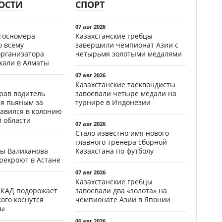
ОСТИ
СПОРТ
07 авг 2026
госномера
Казахстанские гребцы
о всему
завершили чемпионат Азии с
организатора
четырьмя золотыми медалями
жали в Алматы
07 авг 2026
Казахстанские таеквондисты
ав водитель
завоевали четыре медали на
ся пьяным за
турнире в Индонезии
равился в колонию
й области
07 авг 2026
Стало известно имя нового
главного тренера сборной
цы Валиханова
Казахстана по футболу
рекроют в Астане
07 авг 2026
Казахстанские гребцы
АКАД подорожает
завоевали два «золота» на
кого коснутся
чемпионате Азии в Японии
фы
06 авг 2026