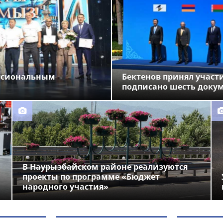
ессиональным
Бектенов принял участи
подписано шесть доку
В Наурызбайском районе реализуются
проекты по программе «Бюджет
народного участия»