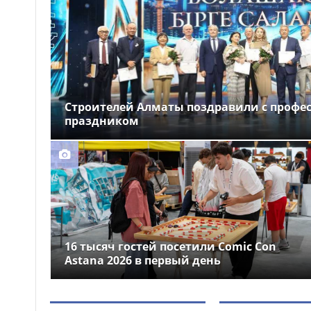
Кызылординской области:
задержаны 13 человек
Директора казахстанских
10:16
школ изучили опыт Китая по
внедрению ИИ в образование
Строителей Алматы поздравили с проф
праздником
16 тысяч гостей посетили Comic Con
Astana 2026 в первый день