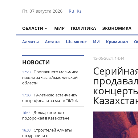
Пт, 07 августа 2026
Ru
Kz
ОБЛАСТИ
МИР
ПОЛИТИКА
ЭКОНОМИКА
Алматы
Астана
Шымкент
ИИ
Криминал
О
12-06-2024, 14:44
НОВОСТИ
Серийна
Пропавшего мальчика
17:20
продавал
нашли за час в Акмолинской
области
концерты
19-летнюю астанчанку
17:00
Казахста
оштрафовали за мат в TikTok
Доллар немного
16:44
подорожал в Казахстане
Строителей Алматы
16:38
поздравили с