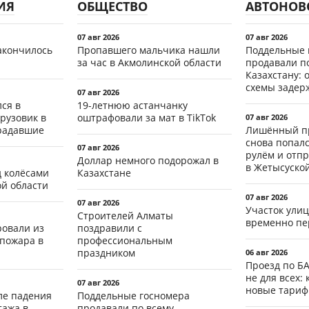
ИЯ
ОБЩЕСТВО
АВТОНОВ
07 авг 2026
07 авг 2026
акончилось
Пропавшего мальчика нашли
Поддельные 
за час в Акмолинской области
продавали п
Казахстану: 
схемы задер
07 авг 2026
ся в
19-летнюю астанчанку
рузовик в
оштрафовали за мат в TikTok
07 авг 2026
традавшие
Лишённый пр
снова попал
07 авг 2026
рулём и отп
Доллар немного подорожал в
в Жетысуско
д колёсами
Казахстане
ой области
07 авг 2026
07 авг 2026
Участок ули
Строителей Алматы
временно пе
ровали из
поздравили с
 пожара в
профессиональным
праздником
06 авг 2026
Проезд по Б
не для всех: 
07 авг 2026
новые тари
ле падения
Поддельные госномера
тажа в
продавали по всему