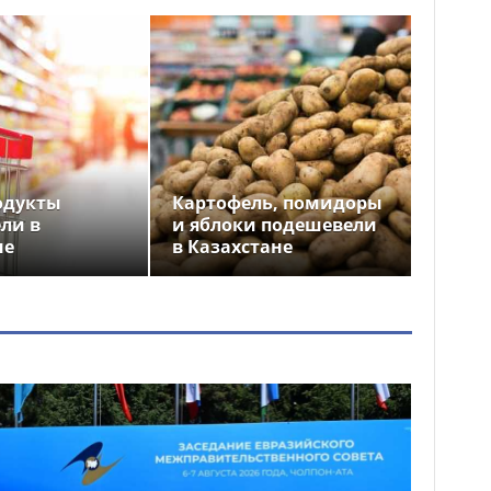
одукты
Картофель, помидоры
ли в
и яблоки подешевели
не
в Казахстане