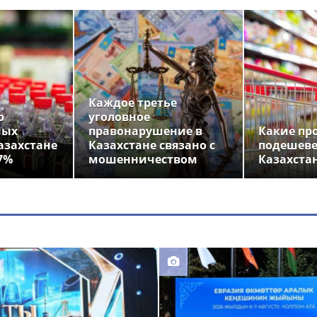
Каждое третье
о
уголовное
ных
правонарушение в
Какие пр
азахстане
Казахстане связано с
подешеве
7%
мошенничеством
Казахста