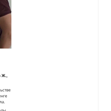
 Ж.,
ьстве
енге
ла.
оды