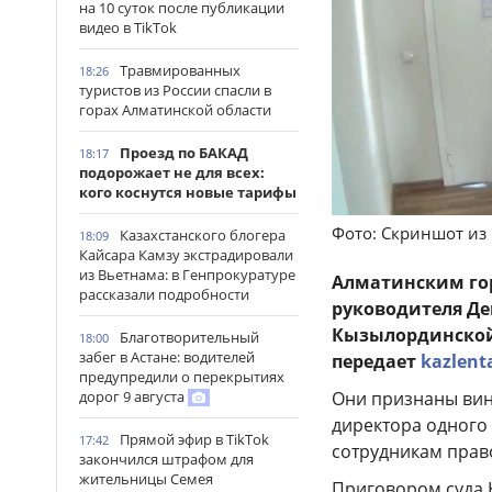
на 10 суток после публикации
видео в TikTok
Травмированных
18:26
туристов из России спасли в
горах Алматинской области
Проезд по БАКАД
18:17
подорожает не для всех:
кого коснутся новые тарифы
Фото: Скриншот из
Казахстанского блогера
18:09
Кайсара Камзу экстрадировали
из Вьетнама: в Генпрокуратуре
Алматинским го
рассказали подробности
руководителя Де
Кызылординской 
Благотворительный
18:00
забег в Астане: водителей
передает
kazlent
предупредили о перекрытиях
Они признаны вин
дорог 9 августа
директора одного 
Прямой эфир в TikTok
17:42
сотрудникам прав
закончился штрафом для
жительницы Семея
Приговором суда 