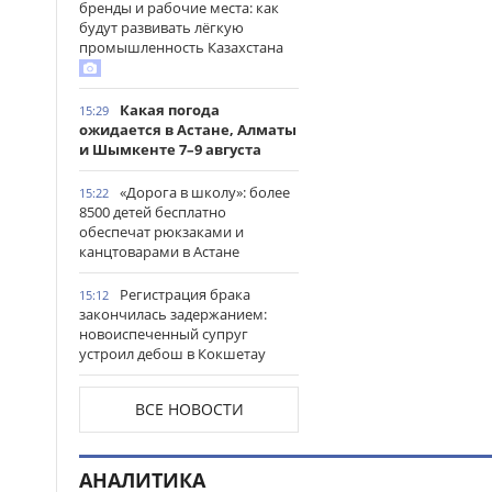
бренды и рабочие места: как
будут развивать лёгкую
промышленность Казахстана
Какая погода
15:29
ожидается в Астане, Алматы
и Шымкенте 7–9 августа
«Дорога в школу»: более
15:22
8500 детей бесплатно
обеспечат рюкзаками и
канцтоварами в Астане
Регистрация брака
15:12
закончилась задержанием:
новоиспеченный супруг
устроил дебош в Кокшетау
В древнем городище
15:00
ВСЕ НОВОСТИ
Сауран началась реставрация
исторических памятников
АНАЛИТИКА
Выезд на встречную
14:53