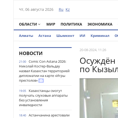
Чт, 06 августа 2026
Ru
Kz
ОБЛАСТИ
МИР
ПОЛИТИКА
ЭКОНОМИКА
Алматы
Астана
Шымкент
ИИ
Криминал
О
20-08-2024, 11:26
НОВОСТИ
Осуждён
Comic Con Astana 2026:
21:00
по Кызыл
Николай Костер-Вальдау
назвал Казахстан территорией
дипломатии на карте «Игры
престолов»
Казахстанцы смогут
19:05
получать слуховые аппараты
без установления
инвалидности
Астанчанина арестовали
18:40