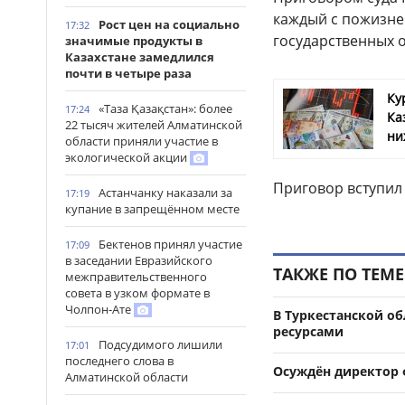
каждый с пожизне
Рост цен на социально
17:32
государственных о
значимые продукты в
Казахстане замедлился
почти в четыре раза
Ку
«Таза Қазақстан»: более
17:24
Ка
22 тысяч жителей Алматинской
ни
области приняли участие в
экологической акции
Приговор вступил 
Астанчанку наказали за
17:19
купание в запрещённом месте
Бектенов принял участие
17:09
в заседании Евразийского
ТАКЖЕ ПО ТЕМЕ
межправительственного
совета в узком формате в
Чолпон-Ате
В Туркестанской о
ресурсами
Подсудимого лишили
17:01
последнего слова в
Осуждён директор 
Алматинской области