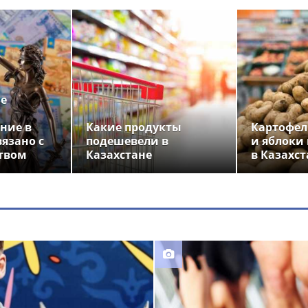
ье
ние в
Какие продукты
Картофел
вязано с
подешевели в
и яблоки
твом
Казахстане
в Казахст