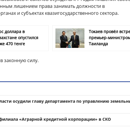
нным лишением права занимать должности в
рганах и субъектах квазигосударственного сектора.
рс доллара в
Токаев провёл встре
захстане опустился
премьер-министро
же 470 тенге
Таиланда
в законную силу.
бласти осудили главу департамента по управлению земель
филиала «Аграрной кредитной корпорации» в СКО