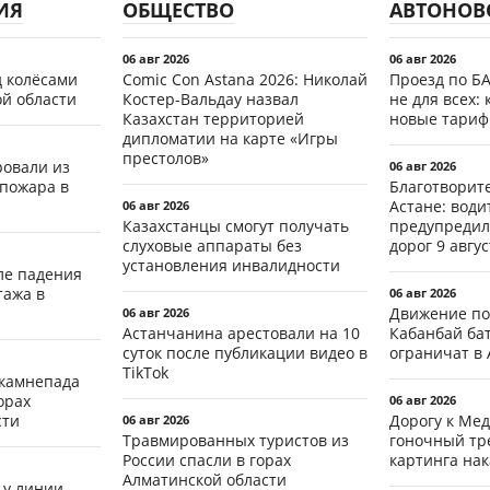
ИЯ
ОБЩЕСТВО
АВТОНОВ
06 авг 2026
06 авг 2026
д колёсами
Comic Con Astana 2026: Николай
Проезд по Б
ой области
Костер-Вальдау назвал
не для всех: 
Казахстан территорией
новые тари
дипломатии на карте «Игры
престолов»
ровали из
06 авг 2026
 пожара в
Благотворит
Астане: води
06 авг 2026
Казахстанцы смогут получать
предупредил
слуховые аппараты без
дорог 9 авгус
установления инвалидности
ле падения
тажа в
06 авг 2026
Движение по
06 авг 2026
Астанчанина арестовали на 10
Кабанбай ба
суток после публикации видео в
ограничат в 
TikTok
 камнепада
орах
06 авг 2026
сти
Дорогу к Мед
06 авг 2026
Травмированных туристов из
гоночный тр
России спасли в горах
картинга на
Алматинской области
 у линии