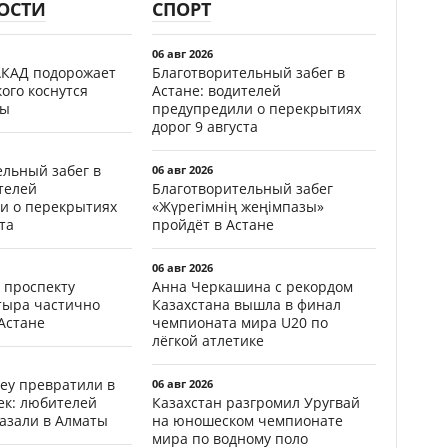
ОСТИ
СПОРТ
06 авг 2026
АКАД подорожает
Благотворительный забег в
кого коснутся
Астане: водителей
фы
предупредили о перекрытиях
дорог 9 августа
ельный забег в
06 авг 2026
телей
Благотворительный забег
и о перекрытиях
«Жүрегімнің жеңімпазы»
та
пройдёт в Астане
06 авг 2026
 проспекту
Анна Черкашина с рекордом
тыра частично
Казахстана вышла в финал
Астане
чемпионата мира U20 по
лёгкой атлетике
еу превратили в
06 авг 2026
ек: любителей
Казахстан разгромил Уругвай
казали в Алматы
на юношеском чемпионате
мира по водному поло