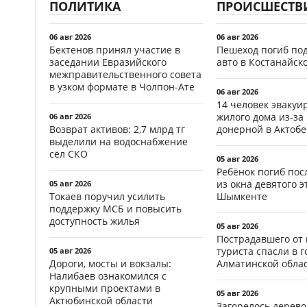
ПОЛИТИКА
ПРОИСШЕСТВ
06 авг 2026
06 авг 2026
Бектенов принял участие в
Пешеход погиб по
заседании Евразийского
авто в Костанайск
межправительственного совета
в узком формате в Чолпон-Ате
06 авг 2026
14 человек эвакуи
жилого дома из-за
06 авг 2026
Возврат активов: 2,7 млрд тг
донерной в Актобе
выделили на водоснабжение
сёл СКО
05 авг 2026
Ребёнок погиб пос
из окна девятого э
05 авг 2026
Токаев поручил усилить
Шымкенте
поддержку МСБ и повысить
доступность жилья
05 авг 2026
Пострадавшего от
туриста спасли в г
05 авг 2026
Дороги, мосты и вокзалы:
Алматинской обла
Налибаев ознакомился с
крупными проектами в
05 авг 2026
Актюбинской области
Загорелось дерево