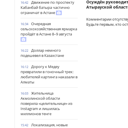
Осуждён руководит
Движение по проспекту
16:42
Атырауской област
Кабанбай батыра частично
ограничат в Астане
Комментарии отсутств
Очередная
Будьте первым, кто ос
16:34
сельскохозяйственная ярмарка
пройдёт в Астане 8–9 августа
Доллар немного
16:22
подешевел в Казахстане
Дорогу к Медеу
16:12
превратили в гоночный трек:
любителей картинга наказали в
Алматы
Жительница
16:03
Акмолинской области
поверила «целительнице» из
Instagram и лишилась
миллионов тенге
Локализация, новые
15:42