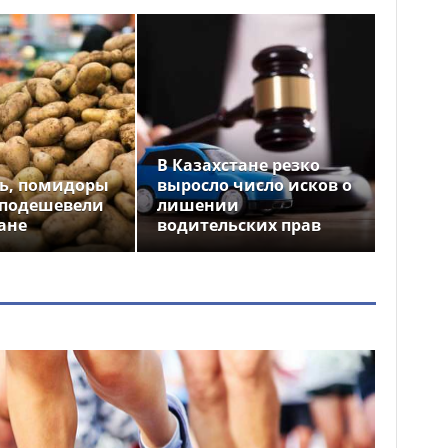
В Казахстане резко
ь, помидоры
выросло число исков о
 подешевели
лишении
ане
водительских прав