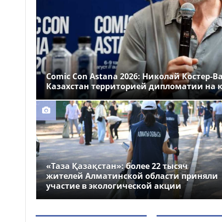
Казахстане
Более 1 млн тг: кому в
14:00
Казахстане предлагали
самые высокие зарплаты
Стало известно, на
12:55
какие специальности
Comic Con Astana 2026: Николай Костер-В
выделили больше всего
Казахстан территорией дипломатии на к
грантов в Казахстане
«Таза Қазақстан»: более 22 тысяч
жителей Алматинской области приняли
участие в экологической акции