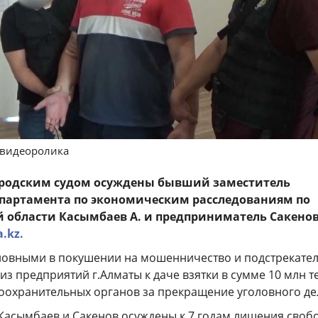
 видеоролика
родским судом осуждены бывший заместитель
партамента по экономическим расследованиям по
области Касымбаев А. и предприниматель Сакенов
a.kz.
овными в покушении на мошенничество и подстрекател
из предприятий г.Алматы к даче взятки в сумме 10 млн т
оохранительных органов за прекращение уголовного де
Касымбаев и Сакенов осуждены к 7 годам лишения своб