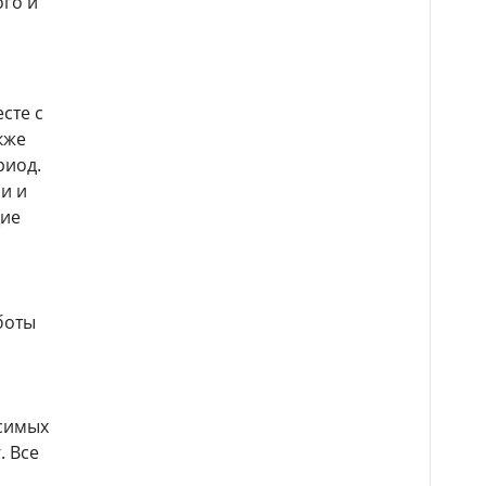
ого и
сте с
кже
риод.
и и
щие
боты
симых
. Все