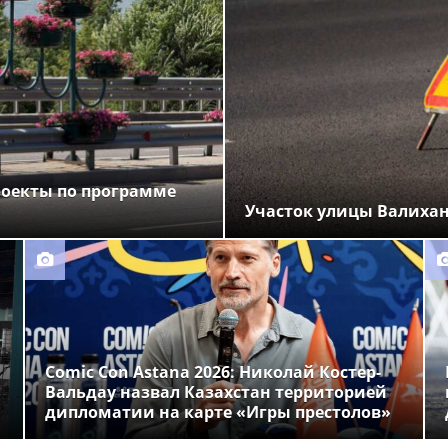
роекты по программе
Участок улицы Валихан
Comic Con Astana 2026: Николай Костер-
Вальдау назвал Казахстан территорией
дипломатии на карте «Игры престолов»