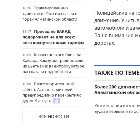
Травмированных
18:26
Полицейские нап
туристов из России спасли в
горах Алматинской области
движения. Учитыв
автомобили и зам
Проезд по БАКАД
18:17
Ваше внимание и 
подорожает не для всех:
дорогах.
кого коснутся новые тарифы
Казахстанского блогера
18:09
Кайсара Камзу экстрадировали
из Вьетнама: в Генпрокуратуре
ТАКЖЕ ПО ТЕМЕ
рассказали подробности
Благотворительный
18:00
Более 200 должнос
забег в Астане: водителей
Алматинской обла
предупредили о перекрытиях
дорог 9 августа
Комментарии отсутств
Будьте первым, кто ос
Прямой эфир в TikTok
17:42
ВСЕ НОВОСТИ
закончился штрафом для
жительницы Семея
Рост цен на социально
17:32