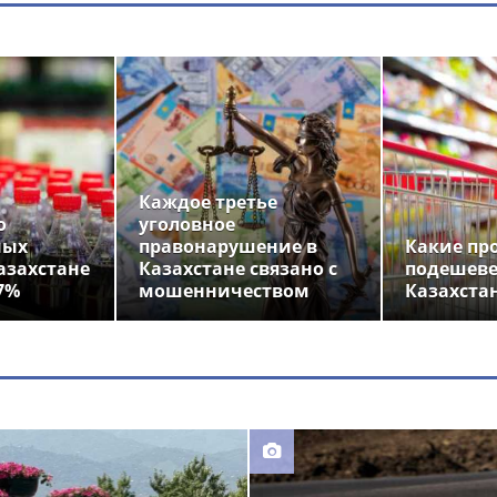
Каждое третье
о
уголовное
ных
правонарушение в
Какие пр
азахстане
Казахстане связано с
подешеве
7%
мошенничеством
Казахста