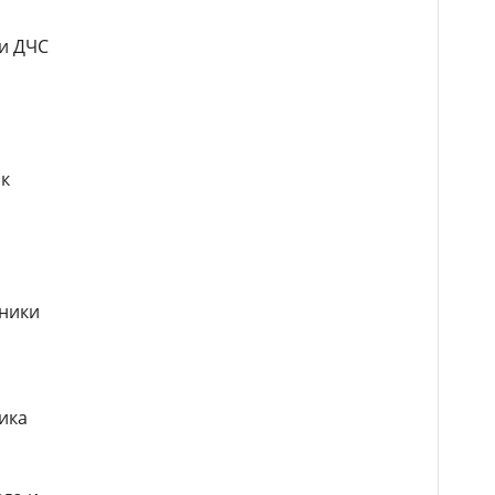
 и ДЧС
ок
ники
ика