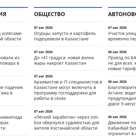
ИЯ
ОБЩЕСТВО
АВТОНОВ
07 авг 2026
07 авг 2026
д колёсами
Огурцы, капуста и картофель
Участок ули
ой области
подешевели в Казахстане
временно пе
07 авг 2026
06 авг 2026
ровали из
До +41 градуса: новая волна
Проезд по Б
 пожара в
жары накроет Казахстан
не для всех: 
новые тари
07 авг 2026
Архивистов и IT-специалистов в
06 авг 2026
ле падения
Казахстане могут включить в
Благотворит
тажа в
программу господдержки для
Астане: води
работы в сёлах
предупредил
дорог 9 авгус
07 авг 2026
 камнепада
«Лёгкий заработок» через sim-
06 авг 2026
орах
box обернулся судимостью для
Движение по
сти
жителя Костанайской области
Кабанбай ба
ограничат в 