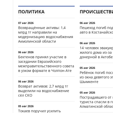
ПОЛИТИКА
ПРОИСШЕСТВ
07 авг 2026
06 авг 2026
Возвращённые активы: 1,4
Пешеход погиб по
млрд тг направили на
авто в Костанайск
модернизацию водоснабжения
Акмолинской области
06 авг 2026
14 человек эвакуи
жилого дома из-за
06 авг 2026
Бектенов принял участие в
донерной в Актобе
заседании Евразийского
межправительственного совета
05 авг 2026
в узком формате в Чолпон-Ате
Ребёнок погиб пос
из окна девятого э
Шымкенте
06 авг 2026
Возврат активов: 2,7 млрд тг
выделили на водоснабжение
05 авг 2026
сёл СКО
Пострадавшего от
туриста спасли в г
Алматинской обла
05 авг 2026
Токаев поручил усилить