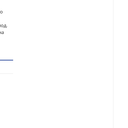
го
од.
на