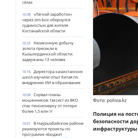
сёлах
«Лёгкий заработок»
10:38
через sim-box обернулся
судимостью для жителя
Костанайской области
Незаконную добычу
10:25
золота пресекли в
Кызылординской области:
задержаны 13 человек
Директора казахстанских
10:16
школ изучили опыт Китая по
внедрению ИИ в образование
Сорвал планы
10:08
Фото: polisia.kz
мошенников: таксист из ВКО
спас пенсионерку от потери
более 1,5 млн тг
Полиция на пост
безопасности д
В Наурызбайском районе
10:01
инфраструктуры 
реализуются проекты по
программе «Бюджет