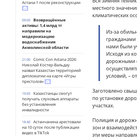
Вся зимняя техни
Астана-1 после реконструкции
местного значения
климатических ос
Возвращённые
09:00
активы: 1,4 млрд тг
направили на
Из-за обиль
модернизацию
гражданами 
водоснабжения
нами были у
Акмолинской области
Исходя из к
Comic Con Astana 2026:
21:00
дорожными 
Николай Костер-Вальдау
осуществлят
назвал Казахстан территорией
условий, – 
дипломатии на карте «Игры
престолов»
Заготовлено свыш
Казахстанцы смогут
19:05
по установке дор
получать слуховые аппараты
без установления
участках.
инвалидности
Полиция и дорожн
Астанчанина арестовали
18:40
зон и взаимодейс
на 10 суток после публикации
видео в TikTok
эти меры направл