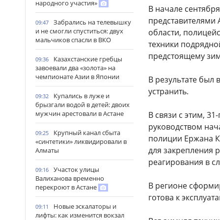
народного участия»
В начале сентября
представителями 
Забрались на телевышку
09:47
и не смогли спуститься: двух
области, полицей
мальчиков спасли в ВКО
техники подрядной
предстоящему зим
Казахстанские гребцы
09:36
завоевали два «золота» на
чемпионате Азии в Японии
В результате был
устранить.
Купались в луже и
09:32
брызгали водой в детей: двоих
мужчин арестовали в Астане
В связи с этим, 31
руководством нач
Крупный канал сбыта
09:25
полиции Ержана 
«синтетики» ликвидировали в
для закрепления 
Алматы
реагирования в сл
Участок улицы
09:16
Валиханова временно
В регионе сформи
перекроют в Астане
готова к эксплуат
Новые эскалаторы и
09:11
лифты: как изменится вокзал