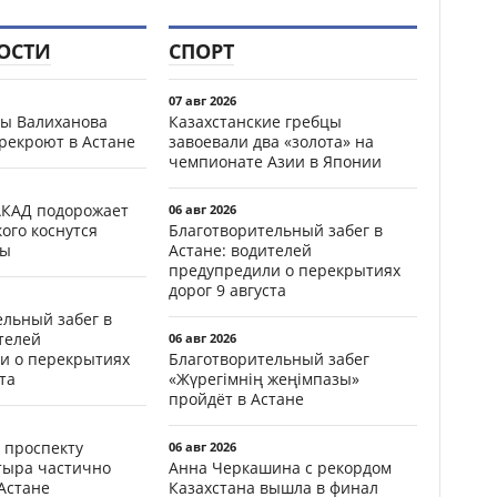
ОСТИ
СПОРТ
07 авг 2026
цы Валиханова
Казахстанские гребцы
рекроют в Астане
завоевали два «золота» на
чемпионате Азии в Японии
АКАД подорожает
06 авг 2026
кого коснутся
Благотворительный забег в
фы
Астане: водителей
предупредили о перекрытиях
дорог 9 августа
ельный забег в
телей
06 авг 2026
и о перекрытиях
Благотворительный забег
та
«Жүрегімнің жеңімпазы»
пройдёт в Астане
 проспекту
06 авг 2026
тыра частично
Анна Черкашина с рекордом
Астане
Казахстана вышла в финал