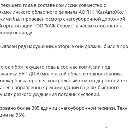
 текущего года в составе комиссии совместно с
Акмолинского областного филиала АО “НК “КазАвтоЖол”
скими был проведен осмотр снегоуборочной дорожной
 организации ТОО “КАЖ Сервис” в части готовности к
нему периоду.
 выявлен ряд нарушений, которые они должны были в ср
-го октября текущего года в составе комиссии под
альника УАП ДП Акмолинской области подполковника
Кошкарбаева прошел контрольный осмотр дорожной тех
ранее направленных рекомендаций в целях быстрого
учаях резкого ухудшения погодных условий.
ровано более 305 единиц снегоуборочной техники. Техн
ации на 95%.