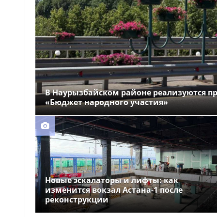
ограничат в Астане
Очередная
16:34
сельскохозяйственная ярмарка
пройдёт в Астане 8–9 августа
Доллар немного
16:22
подешевел в Казахстане
В Наурызбайском районе реализуются п
«Бюджет народного участия»
Новые эскалаторы и лифты: как
изменится вокзал Астана-1 после
реконструкции