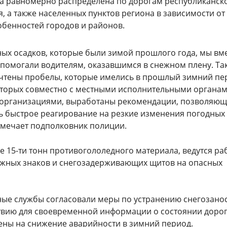
ка равномерно распределена по дорогам республиканск
, а также населенных пунктов региона в зависимости от
обенностей городов и районов.
ных осадков, которые были зимой прошлого года, мы вме
помогали водителям, оказавшимся в снежном плену. Та
чтены пробелы, которые имелись в прошлый зимний пе
оторых совместно с местными исполнительными органам
организациями, выработаны рекомендации, позволяю
ь быстрое реагирование на резкие изменения погодных
отмечает подполковник полиции.
е 15-ти тонн противогололедного материала, ведутся ра
ожных знаков и снегозадерживающих щитов на опасных
ые службы согласовали меры по устранению снегозано
твию для своевременной информации о состоянии дорог
ены на снижение аварийности в зимний период.