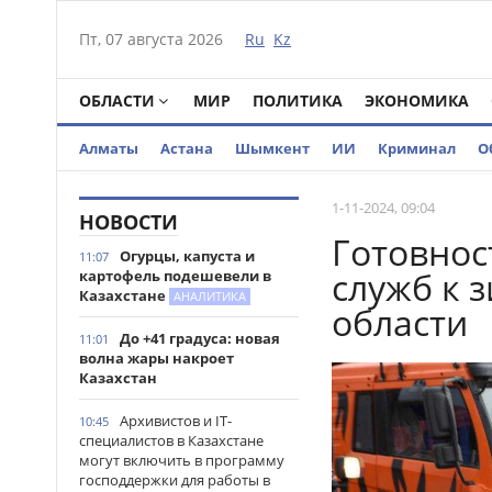
Пт, 07 августа 2026
Ru
Kz
ОБЛАСТИ
МИР
ПОЛИТИКА
ЭКОНОМИКА
Алматы
Астана
Шымкент
ИИ
Криминал
О
1-11-2024, 09:04
НОВОСТИ
Готовнос
Огурцы, капуста и
11:07
служб к 
картофель подешевели в
Казахстане
АНАЛИТИКА
области
До +41 градуса: новая
11:01
волна жары накроет
Казахстан
Архивистов и IT-
10:45
специалистов в Казахстане
могут включить в программу
господдержки для работы в