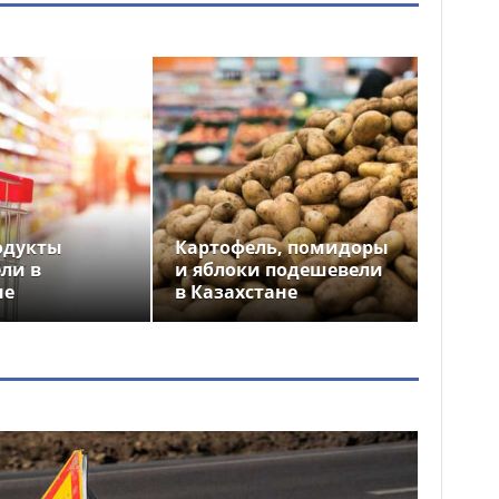
одукты
Картофель, помидоры
ли в
и яблоки подешевели
не
в Казахстане