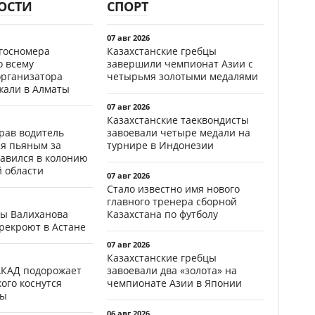
ОСТИ
СПОРТ
07 авг 2026
госномера
Казахстанские гребцы
о всему
завершили чемпионат Азии с
организатора
четырьмя золотыми медалями
жали в Алматы
07 авг 2026
Казахстанские таеквондисты
ав водитель
завоевали четыре медали на
ся пьяным за
турнире в Индонезии
равился в колонию
й области
07 авг 2026
Стало известно имя нового
главного тренера сборной
цы Валиханова
Казахстана по футболу
рекроют в Астане
07 авг 2026
Казахстанские гребцы
АКАД подорожает
завоевали два «золота» на
кого коснутся
чемпионате Азии в Японии
фы
06 авг 2026