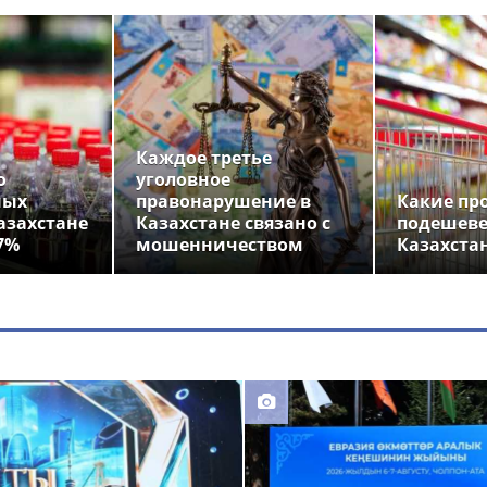
Каждое третье
о
уголовное
ных
правонарушение в
Какие пр
азахстане
Казахстане связано с
подешеве
7%
мошенничеством
Казахста