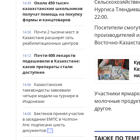
Сельскохозяйствен
Около 450 тысяч
14:39
казахстанских школьников
Нургиса Тлендиева
получат помощь на покупку
22:00.
формы и канцтоваров
Посетители смогу
Почти 2 тысячи мест: в
14:30
производителей и
Казахстане расширят сеть
Восточно-Казахст
реабилитационных центров
Почти 600 лекарств
14:12
подешевели в Казахстане:
Ку
какие препараты стали
Ка
доступнее
ни
Казахстанские
14:06
таеквондисты завоевали
Участники ярмарк
четыре медали на турнире в
молочные продукт
Индонезии
другое.
Бектенов принял участие
14:00
в заседании ЕМПС в Чолпон-
Ате: подписано шесть
документов
ТАКЖЕ ПО ТЕМЕ