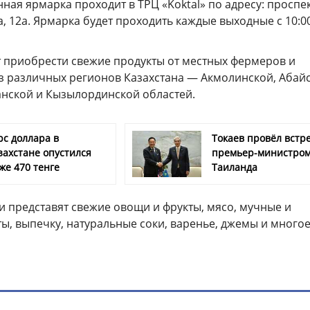
ная ярмарка проходит в ТРЦ «Koktal» по адресу: проспе
, 12а. Ярмарка будет проходить каждые выходные с 10:0
т приобрести свежие продукты от местных фермеров и
з различных регионов Казахстана — Акмолинской, Абайс
анской и Кызылординской областей.
рс доллара в
Токаев провёл встре
захстане опустился
премьер-министро
же 470 тенге
Таиланда
и представят свежие овощи и фрукты, мясо, мучные и
ы, выпечку, натуральные соки, варенье, джемы и много