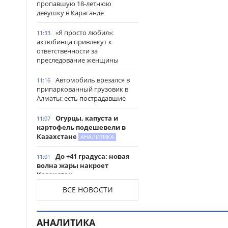
пропавшую 18-летнюю
девушку в Караганде
«Я просто любил»:
11:33
актюбинца привлекут к
ответственности за
преследование женщины
Автомобиль врезался в
11:16
припаркованный грузовик в
Алматы: есть пострадавшие
Огурцы, капуста и
11:07
картофель подешевели в
Казахстане
АНАЛИТИКА
До +41 градуса: новая
11:01
волна жары накроет
Казахстан
ВСЕ НОВОСТИ
Архивистов и IT-
10:45
специалистов в Казахстане
могут включить в программу
АНАЛИТИКА
господдержки для работы в