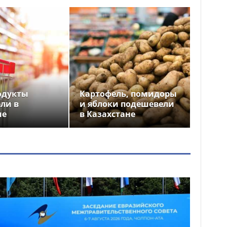
одукты
Картофель, помидоры
ли в
и яблоки подешевели
не
в Казахстане