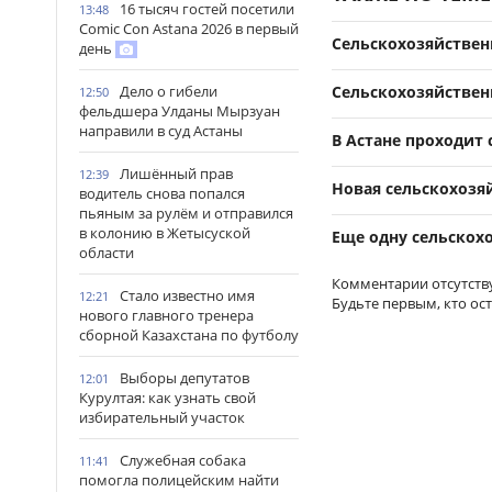
16 тысяч гостей посетили
13:48
Comic Con Astana 2026 в первый
Сельскохозяйственн
день
Сельскохозяйственн
Дело о гибели
12:50
фельдшера Улданы Мырзуан
направили в суд Астаны
В Астане проходит
Лишённый прав
12:39
Новая сельскохозя
водитель снова попался
пьяным за рулём и отправился
в колонию в Жетысуской
Еще одну сельскох
области
Комментарии отсутств
Стало известно имя
12:21
Будьте первым, кто ос
нового главного тренера
сборной Казахстана по футболу
Выборы депутатов
12:01
Курултая: как узнать свой
избирательный участок
Служебная собака
11:41
помогла полицейским найти