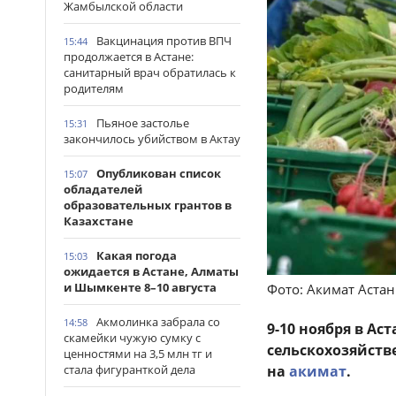
Жамбылской области
Вакцинация против ВПЧ
15:44
продолжается в Астане:
санитарный врач обратилась к
родителям
Пьяное застолье
15:31
закончилось убийством в Актау
Опубликован список
15:07
обладателей
образовательных грантов в
Казахстане
Какая погода
15:03
ожидается в Астане, Алматы
и Шымкенте 8–10 августа
Фото: Акимат Аста
Акмолинка забрала со
14:58
9-10 ноября в Ас
скамейки чужую сумку с
сельскохозяйств
ценностями на 3,5 млн тг и
на
акимат
.
стала фигуранткой дела