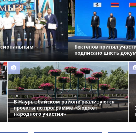
ессиональным
Бектенов принял участи
подписано шесть доку
В Наурызбайском районе реализуются
проекты по программе «Бюджет
народного участия»