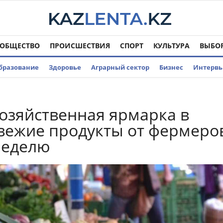
ОБЩЕСТВО
ПРОИСШЕСТВИЯ
СПОРТ
КУЛЬТУРА
ВЫБО
бразование
Здоровье
Аграрный сектор
Бизнес
Интерв
озяйственная ярмарка в
свежие продукты от фермеро
неделю