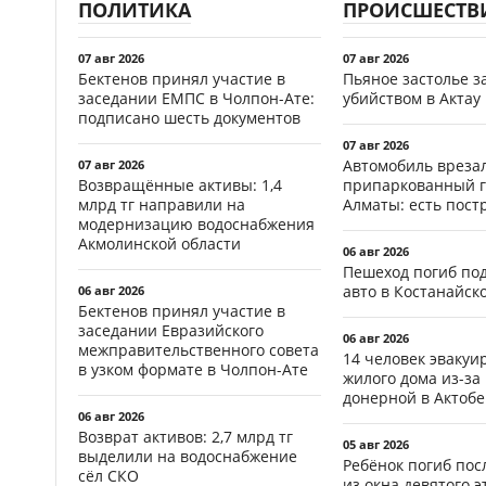
ПОЛИТИКА
ПРОИСШЕСТВ
07 авг 2026
07 авг 2026
Бектенов принял участие в
Пьяное застолье з
заседании ЕМПС в Чолпон-Ате:
убийством в Актау
подписано шесть документов
07 авг 2026
Автомобиль врезал
07 авг 2026
Возвращённые активы: 1,4
припаркованный г
млрд тг направили на
Алматы: есть пос
модернизацию водоснабжения
Акмолинской области
06 авг 2026
Пешеход погиб по
авто в Костанайск
06 авг 2026
Бектенов принял участие в
заседании Евразийского
06 авг 2026
межправительственного совета
14 человек эвакуи
в узком формате в Чолпон-Ате
жилого дома из-за
донерной в Актобе
06 авг 2026
Возврат активов: 2,7 млрд тг
05 авг 2026
выделили на водоснабжение
Ребёнок погиб пос
сёл СКО
из окна девятого э