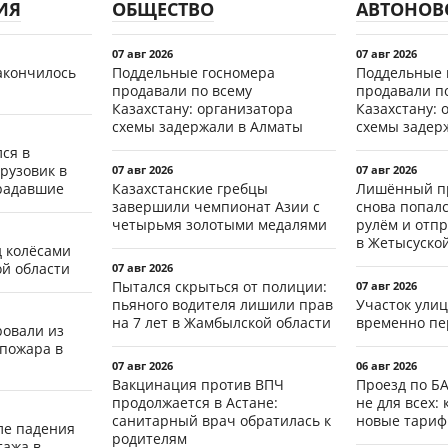
ИЯ
ОБЩЕСТВО
АВТОНОВ
07 авг 2026
07 авг 2026
акончилось
Поддельные госномера
Поддельные 
продавали по всему
продавали п
Казахстану: организатора
Казахстану: 
схемы задержали в Алматы
схемы задер
ся в
рузовик в
07 авг 2026
07 авг 2026
традавшие
Казахстанские гребцы
Лишённый пр
завершили чемпионат Азии с
снова попал
четырьмя золотыми медалями
рулём и отп
в Жетысуско
д колёсами
ой области
07 авг 2026
Пытался скрыться от полиции:
07 авг 2026
пьяного водителя лишили прав
Участок ули
на 7 лет в Жамбылской области
временно пе
ровали из
 пожара в
07 авг 2026
06 авг 2026
Вакцинация против ВПЧ
Проезд по Б
продолжается в Астане:
не для всех: 
санитарный врач обратилась к
новые тари
ле падения
родителям
тажа в