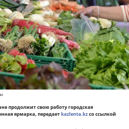
ны
тане продолжит свою работу городская
енная ярмарка, передает
kazlenta.kz
со ссылкой