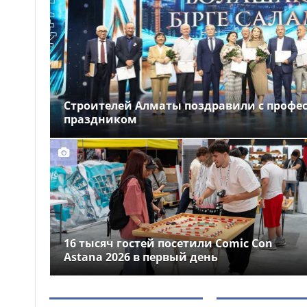
народного участия»
Забрались на телевышку
09:47
и не смогли спуститься: двух
мальчиков спасли в ВКО
Казахстанские гребцы
09:36
завоевали два «золота» на
Строителей Алматы поздравили с проф
чемпионате Азии в Японии
праздником
16 тысяч гостей посетили Comic Con
Astana 2026 в первый день