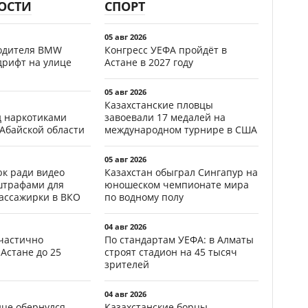
ОСТИ
СПОРТ
05 авг 2026
водителя BMW
Конгресс УЕФА пройдёт в
дрифт на улице
Астане в 2027 году
05 авг 2026
Казахстанские пловцы
д наркотиками
завоевали 17 медалей на
 Абайской области
международном турнире в США
05 авг 2026
к ради видео
Казахстан обыграл Сингапур на
штрафами для
юношеском чемпионате мира
пассажирки в ВКО
по водному полу
04 авг 2026
частично
По стандартам УЕФА: в Алматы
Астане до 25
строят стадион на 45 тысяч
зрителей
04 авг 2026
ице обернулся
Казахстанские борцы