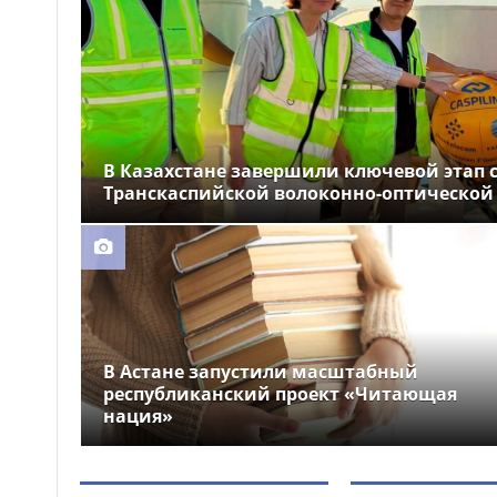
устроили праздник для
крокодила
Почти 12 тысяч км
12:26
электросетей отремонтировали
в Казахстане
В Казахстане завершили ключевой этап 
Транскаспийской волоконно-оптической
В Астане запустили масштабный
республиканский проект «Читающая
нация»