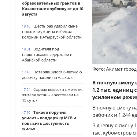
образовательных грантов в
Казахстане опубликуют до 10
августа
Шесть раз ударил сына
18:10
ножом: мужчина избежал
колонии в Атырауской области
Водителя под
18:01
наркотиками задержали в
Абайской области
Фото: Акимат горо
Потерявшуюся 6-летнюю
17:43
девочку нашли на Алаколе
В ночную смену 
Сорвал вывески с мечети:
1,2 тыс. единиц
17:24
жителя Астаны арестовали на
усиленном режим
15 суток
В ночную смену на
Токаев поручил
17:10
рабочих и 1 244 е
усилить поддержку МСБ и
повысить доступность
В дневную смену 
жилья
тыс. кубометров с