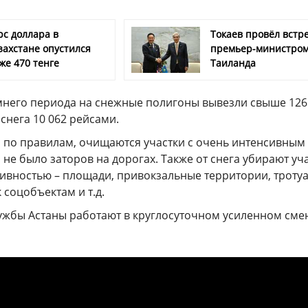
рс доллара в
Токаев провёл встре
захстане опустился
премьер-министро
же 470 тенге
Таиланда
имнего периода на снежные полигоны вывезли свыше 126
снега 10 062 рейсами.
, по правилам, очищаются участки с очень интенсивным
не было заторов на дорогах. Также от снега убирают уч
сивностью – площади, привокзальные территории, троту
 соцобъектам и т.д.
жбы Астаны работают в круглосуточном усиленном см