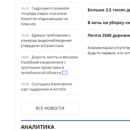
Гидроцикл сломался
15:10
Больше 2,5 тысяч 
посреди озера: спасатели
помогли отдыхающим на
В ночь на уборку с
Алаколе
Единые требования к
Почти 2500 дорожн
15:00
камерам видеонаблюдения
утвердили в Казахстане
Комментарии отсутств
Будьте первым, кто ос
Дороги, мосты и вокзалы:
14:47
Налибаев ознакомился с
крупными проектами в
Актюбинской области
Скупщика банковских
14:30
карт задержали в Актобе
В Астане запустили
14:22
масштабный республиканский
ВСЕ НОВОСТИ
проект «Читающая нация»
Иностранных подростков
14:14
АНАЛИТИКА
спасли в горах Алматинской