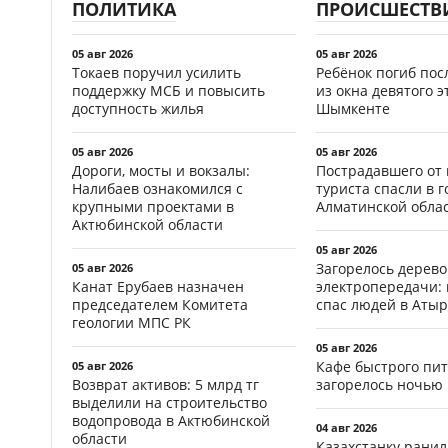
ПОЛИТИКА
ПРОИСШЕСТВ
05 авг 2026
05 авг 2026
Токаев поручил усилить
Ребёнок погиб пос
поддержку МСБ и повысить
из окна девятого э
доступность жилья
Шымкенте
05 авг 2026
05 авг 2026
Дороги, мосты и вокзалы:
Пострадавшего от
Налибаев ознакомился с
туриста спасли в г
крупными проектами в
Алматинской обла
Актюбинской области
05 авг 2026
Загорелось дерево
05 авг 2026
Канат Ерубаев назначен
электропередачи:
председателем Комитета
спас людей в Атыр
геологии МПС РК
05 авг 2026
Кафе быстрого пи
05 авг 2026
Возврат активов: 5 млрд тг
загорелось ночью 
выделили на строительство
водопровода в Актюбинской
04 авг 2026
области
Казахстанку рани