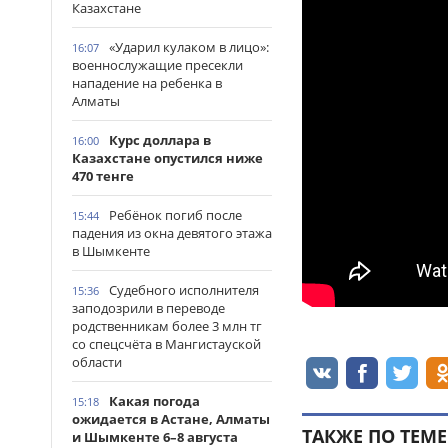
Казахстане
«Ударил кулаком в лицо»:
16:07
военнослужащие пресекли
нападение на ребенка в
Алматы
Курс доллара в
16:00
Казахстане опустился ниже
470 тенге
Ребёнок погиб после
15:44
падения из окна девятого этажа
в Шымкенте
Судебного исполнителя
15:36
заподозрили в переводе
родственникам более 3 млн тг
со спецсчёта в Мангистауской
области
Какая погода
15:18
ожидается в Астане, Алматы
ТАКЖЕ ПО ТЕМЕ
и Шымкенте 6–8 августа