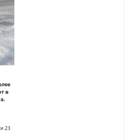
олее
т в
а.
и 23