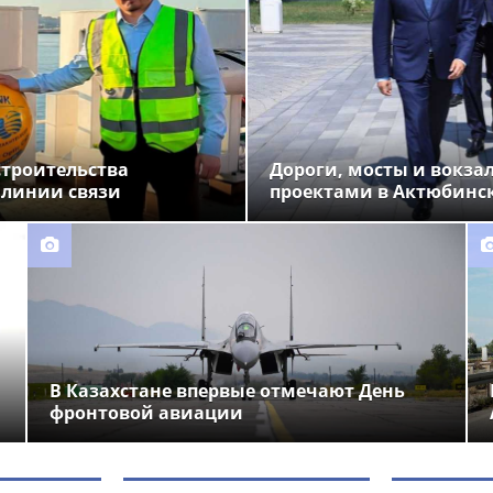
строительства
Дороги, мосты и вокза
 линии связи
проектами в Актюбинс
В Казахстане впервые отмечают День
фронтовой авиации