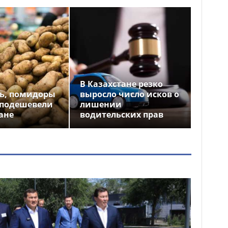
В Казахстане резко
ь, помидоры
выросло число исков о
 подешевели
лишении
ане
водительских прав