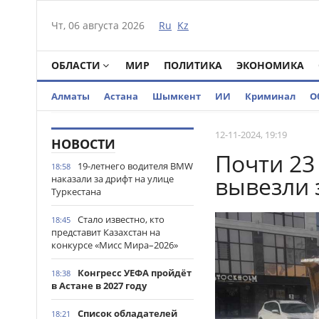
Чт, 06 августа 2026
Ru
Kz
ОБЛАСТИ
МИР
ПОЛИТИКА
ЭКОНОМИКА
Алматы
Астана
Шымкент
ИИ
Криминал
О
12-11-2024, 19:19
НОВОСТИ
Почти 23
19-летнего водителя BMW
18:58
вывезли 
наказали за дрифт на улице
Туркестана
Стало известно, кто
18:45
представит Казахстан на
конкурсе «Мисс Мира–2026»
Конгресс УЕФА пройдёт
18:38
в Астане в 2027 году
Список обладателей
18:21