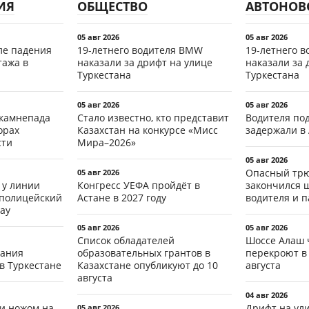
ИЯ
ОБЩЕСТВО
АВТОНОВ
05 авг 2026
05 авг 2026
ле падения
19-летнего водителя BMW
19-летнего 
тажа в
наказали за дрифт на улице
наказали за 
Туркестана
Туркестана
05 авг 2026
05 авг 2026
 камнепада
Стало известно, кто представит
Водителя по
орах
Казахстан на конкурсе «Мисс
задержали в
сти
Мира–2026»
05 авг 2026
Опасный трю
05 авг 2026
 у линии
Конгресс УЕФА пройдёт в
закончился 
 полицейский
Астане в 2027 году
водителя и 
ау
05 авг 2026
05 авг 2026
Список обладателей
Шоссе Алаш 
тания
образовательных грантов в
перекроют в 
в Туркестане
Казахстане опубликуют до 10
августа
августа
04 авг 2026
ли ножом на
Дрифт на ул
05 авг 2026