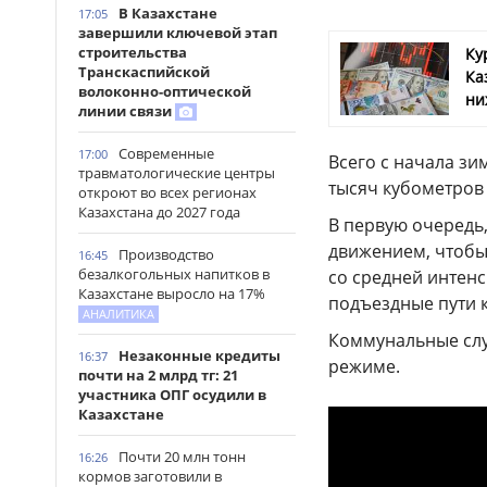
В Казахстане
17:05
завершили ключевой этап
строительства
Ку
Транскаспийской
Ка
волоконно-оптической
ни
линии связи
Современные
17:00
Всего с начала з
травматологические центры
тысяч кубометров 
откроют во всех регионах
Казахстана до 2027 года
В первую очередь
движением, чтобы 
Производство
16:45
безалкогольных напитков в
со средней интен
Казахстане выросло на 17%
подъездные пути к
АНАЛИТИКА
Коммунальные слу
Незаконные кредиты
16:37
режиме.
почти на 2 млрд тг: 21
участника ОПГ осудили в
Казахстане
Почти 20 млн тонн
16:26
кормов заготовили в