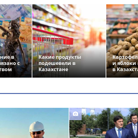
ье
ние в
Какие продукты
Картофел
вязано с
подешевели в
и яблоки
твом
Казахстане
в Казахст