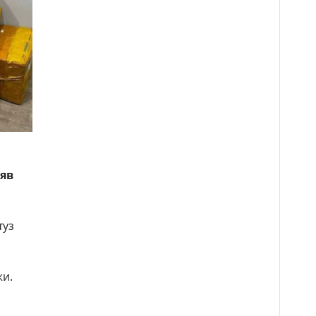
ъяв
туз
жи.