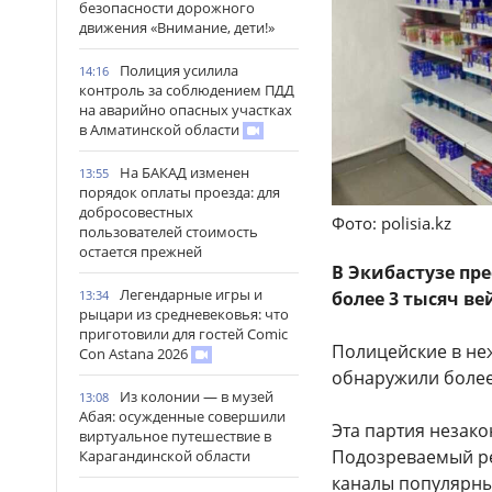
безопасности дорожного
движения «Внимание, дети!»
Полиция усилила
14:16
контроль за соблюдением ПДД
на аварийно опасных участках
в Алматинской области
На БАКАД изменен
13:55
порядок оплаты проезда: для
добросовестных
Фото: polisia.kz
пользователей стоимость
остается прежней
В Экибастузе пр
Легендарные игры и
13:34
более 3 тысяч ве
рыцари из средневековья: что
приготовили для гостей Comic
Полицейские в не
Con Astana 2026
обнаружили более 
Из колонии — в музей
13:08
Абая: осужденные совершили
Эта партия незак
виртуальное путешествие в
Подозреваемый ре
Карагандинской области
каналы популярны