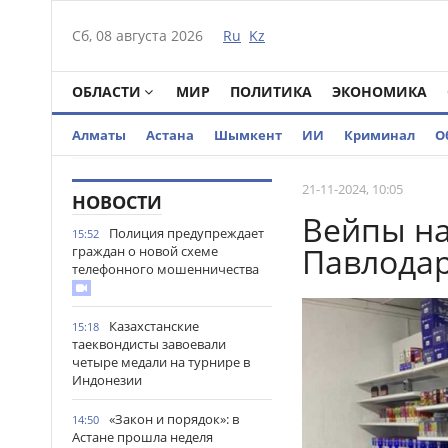
Сб, 08 августа 2026
Ru
Kz
ОБЛАСТИ
МИР
ПОЛИТИКА
ЭКОНОМИКА
Алматы
Астана
Шымкент
ИИ
Криминал
О
21-11-2024, 10:05
НОВОСТИ
Вейпы на
Полиция предупреждает
15:52
Павлодар
граждан о новой схеме
телефонного мошенничества
Казахстанские
15:18
таеквондисты завоевали
четыре медали на турнире в
Индонезии
«Закон и порядок»: в
14:50
Астане прошла неделя