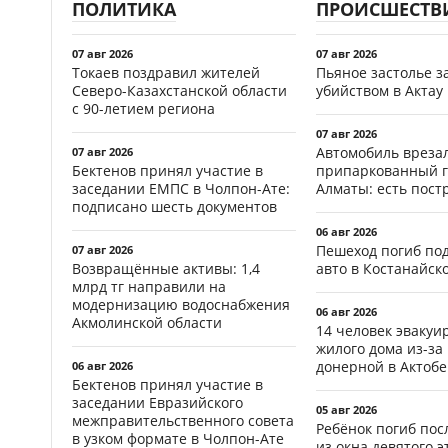
ПОЛИТИКА
ПРОИСШЕСТВ
07 авг 2026
07 авг 2026
Токаев поздравил жителей
Пьяное застолье з
Северо-Казахстанской области
убийством в Актау
с 90-летием региона
07 авг 2026
Автомобиль врезал
07 авг 2026
Бектенов принял участие в
припаркованный г
заседании ЕМПС в Чолпон-Ате:
Алматы: есть пос
подписано шесть документов
06 авг 2026
Пешеход погиб по
07 авг 2026
Возвращённые активы: 1,4
авто в Костанайск
млрд тг направили на
модернизацию водоснабжения
06 авг 2026
Акмолинской области
14 человек эвакуи
жилого дома из-за
донерной в Актобе
06 авг 2026
Бектенов принял участие в
заседании Евразийского
05 авг 2026
межправительственного совета
Ребёнок погиб пос
в узком формате в Чолпон-Ате
из окна девятого э