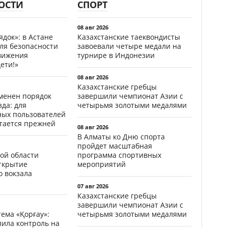
ОСТИ
СПОРТ
08 авг 2026
ядок»: в Астане
Казахстанские таеквондисты
ля безопасности
завоевали четыре медали на
вижения
турнире в Индонезии
ети!»
08 авг 2026
Казахстанские гребцы
менен порядок
завершили чемпионат Азии с
да: для
четырьмя золотыми медалями
ных пользователей
стается прежней
08 авг 2026
В Алматы ко Дню спорта
пройдет масштабная
ой области
программа спортивных
открытие
мероприятий
о вокзала
07 авг 2026
Казахстанские гребцы
завершили чемпионат Азии с
ема «Қорғау»:
четырьмя золотыми медалями
лила контроль на