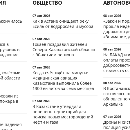
ИЯ
ОБЩЕСТВО
АВТОНОВ
07 авг 2026
08 авг 2026
акончилось
Как в Астане очищают реку
«Закон и пор
Есиль от водорослей и мусора
прошла неде
дорожного д
«Внимание, д
07 авг 2026
ся в
Токаев поздравил жителей
рузовик в
Северо-Казахстанской области
08 авг 2026
традавшие
с 90-летием региона
На БАКАД из
оплаты проез
добросовест
07 авг 2026
стоимость о
д колёсами
Когда счёт идёт на минуты:
ой области
медицинская авиация
Казахстана выполнила более
08 авг 2026
1300 вылетов за семь месяцев
В Костанайск
состоялось 
ровали из
обновленног
 пожара в
07 авг 2026
Аркалыка
В Казахстане утвердили
перечень территорий для
поиска новых месторождений
07 авг 2026
нефти и газа
Дроны и сист
ле падения
полиция уси
тажа в