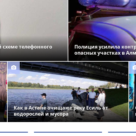
 схеме телефонного
Полиция усилила конт
опасных участках в Ал
Как в Астане очищают реку Есиль от
водорослей и мусора