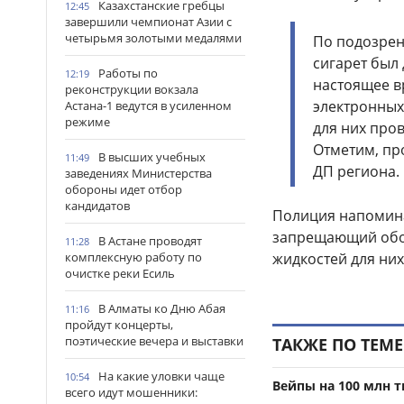
Казахстанские гребцы
12:45
завершили чемпионат Азии с
четырьмя золотыми медалями
По подозрен
сигарет был
Работы по
12:19
настоящее в
реконструкции вокзала
электронных
Астана-1 ведутся в усиленном
режиме
для них про
Отметим, пр
В высших учебных
11:49
ДП региона.
заведениях Министерства
обороны идет отбор
кандидатов
Полиция напоминае
запрещающий обор
В Астане проводят
11:28
комплексную работу по
жидкостей для них
очистке реки Есиль
В Алматы ко Дню Абая
11:16
пройдут концерты,
поэтические вечера и выставки
ТАКЖЕ ПО ТЕМЕ
На какие уловки чаще
10:54
Вейпы на 100 млн т
всего идут мошенники: