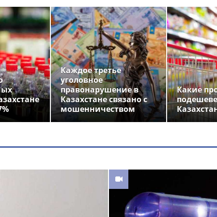
Каждое третье
о
уголовное
ных
правонарушение в
Какие пр
азахстане
Казахстане связано с
подешеве
7%
мошенничеством
Казахста