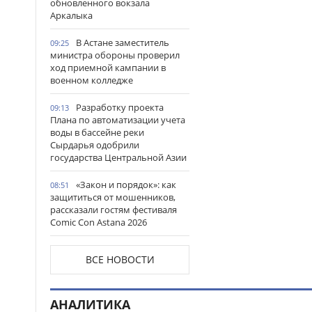
обновленного вокзала
Аркалыка
В Астане заместитель
09:25
министра обороны проверил
ход приемной кампании в
военном колледже
Разработку проекта
09:13
Плана по автоматизации учета
воды в бассейне реки
Сырдарья одобрили
государства Центральной Азии
«Закон и порядок»: как
08:51
защититься от мошенников,
рассказали гостям фестиваля
Comic Con Astana 2026
Более 100 объектов
08:30
ВСЕ НОВОСТИ
планируется построить в
Алматинской области в этом
году
АНАЛИТИКА