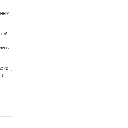
нных
,
стей
ли в
закон,
 и