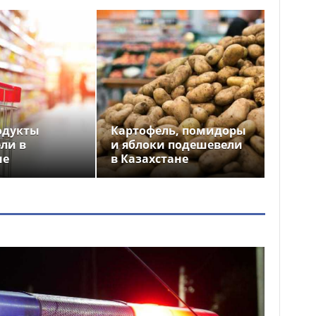
одукты
Картофель, помидоры
ли в
и яблоки подешевели
не
в Казахстане