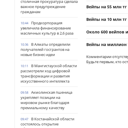
столичная прокуратура сделала
важное предупреждение
Вейпы на 55 млн тг
гражданам
Вейпы на 10 млн тг
Продкорпорация
10:44
увеличила финансирование
Около 600 вейпов 
масличных культур в 2,6 раза
В Алматы определили
Вейпы на миллион 
10:36
получателей госгрантов на
новые бизнес-идеи
Комментарии отсутств
Будьте первым, кто ос
В Мангистауской области
10:11
рассмотрели ход цифровой
трансформации и развития
искусственного интеллекта
Акмолинская пшеница
09:58
укрепляет позиции на
мировом рынке благодаря
премиальному качеству
В Костанайской области
09:47
состоялось открытие