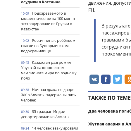
осудили в Костанае
движения, допуст
FH.
Подозреваемого в
10:09
мошенничестве на 100 млн тг
экстрадировали из Грузии в
В результате
Казахстан
пассажиров 
травмами бы
Россиянина с ребёнком
10:02
спасли на Бухтарминском
сотрудники 
водохранилище
прокомменти
Казахстан разгромил
09:43
Уругвай на юношеском
чемпионате мира по водному
поло
Ночная драка во дворе
09:38
ЖК в Алматы: задержаны пять
ТАКЖЕ ПО ТЕМЕ
человек
Два человека поги
35 граждан Индии
09:30
депортировали из Алматы
Жуткая авария в А
14 человек эвакуировали
09:24