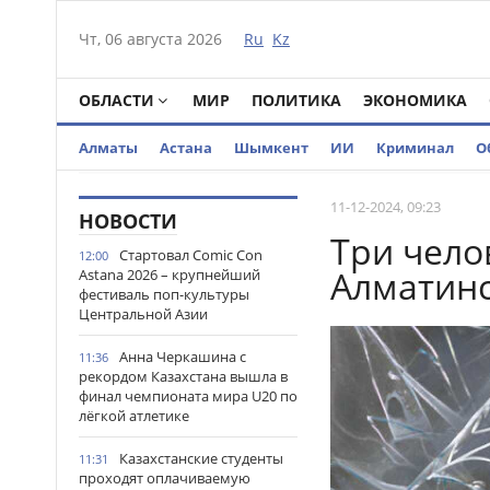
Чт, 06 августа 2026
Ru
Kz
ОБЛАСТИ
МИР
ПОЛИТИКА
ЭКОНОМИКА
Алматы
Астана
Шымкент
ИИ
Криминал
О
11-12-2024, 09:23
НОВОСТИ
Три чело
Стартовал Comic Con
12:00
Алматинс
Astana 2026 – крупнейший
фестиваль поп-культуры
Центральной Азии
Анна Черкашина с
11:36
рекордом Казахстана вышла в
финал чемпионата мира U20 по
лёгкой атлетике
Казахстанские студенты
11:31
проходят оплачиваемую