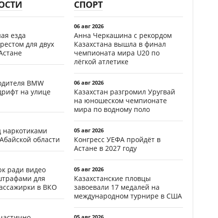
ОСТИ
СПОРТ
06 авг 2026
ая езда
Анна Черкашина с рекордом
рестом для двух
Казахстана вышла в финал
Астане
чемпионата мира U20 по
лёгкой атлетике
водителя BMW
06 авг 2026
дрифт на улице
Казахстан разгромил Уругвай
на юношеском чемпионате
мира по водному поло
д наркотиками
05 авг 2026
 Абайской области
Конгресс УЕФА пройдёт в
Астане в 2027 году
к ради видео
05 авг 2026
штрафами для
Казахстанские пловцы
пассажирки в ВКО
завоевали 17 медалей на
международном турнире в США
частично
05 авг 2026