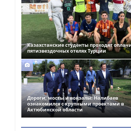
Незаконные кредиты
16:37
почти на 2 млрд тг: 21
участника ОПГ осудили в
Казахстане
Казахстанские студенты проходят оплач
пятизвездочных отелях Турции
Дороги, мосты и вокзалы: Налибаев
ознакомился с крупными проектами в
Актюбинской области