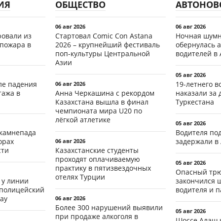
ИЯ
ОБЩЕСТВО
АВТОНОВ
06 авг 2026
06 авг 2026
ровали из
Стартовал Comic Con Astana
Ночная шумн
 пожара в
2026 – крупнейший фестиваль
обернулась а
поп-культуры Центральной
водителей в 
Азии
05 авг 2026
ле падения
19-летнего 
06 авг 2026
тажа в
Анна Черкашина с рекордом
наказали за 
Казахстана вышла в финал
Туркестана
чемпионата мира U20 по
лёгкой атлетике
05 авг 2026
 камнепада
Водителя по
орах
задержали в
06 авг 2026
сти
Казахстанские студенты
проходят оплачиваемую
05 авг 2026
практику в пятизвездочных
Опасный трю
отелях Турции
 у линии
закончился 
 полицейский
водителя и 
ау
06 авг 2026
Более 300 нарушений выявили
05 авг 2026
при продаже алкоголя в
Шоссе Алаш 