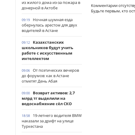
из жилого дома из-за пожара в
Комментарии отсутств
донерной в Актобе
Будьте первым, кто ос
Ночная шумная езда
09:19
обернулась арестом для двух
водителей в Астане
Казахстанских
09:12
школьников будут учить
работе с искусственным
интеллектом
От поэтических вечеров
09:06
до форумов: как в Астане
отметят День Абая
Возврат активов: 2,7
09:00
млрд тг выделили на
водоснабжение сёл СКО
19-летнего водителя BMW
18:58
наказали за дрифт на улице
Туркестана