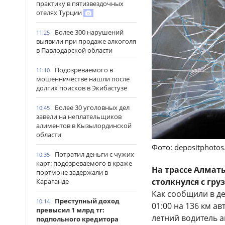
практику в пятизвездочных
отелях Турции
Более 300 нарушений
11:25
выявили при продаже алкоголя
в Павлодарской области
Подозреваемого в
11:10
мошенничестве нашли после
долгих поисков в Экибастузе
Более 30 уголовных дел
10:45
завели на неплательщиков
алиментов в Кызылординской
области
Фото: depositphoto
Потратил деньги с чужих
10:35
карт: подозреваемого в краже
На трассе Алмат
портмоне задержали в
столкнулся с гр
Караганде
Как сообщили в д
Преступный доход
10:14
01:00 на 136 км а
превысил 1 млрд тг:
летний водитель а
подпольного кредитора