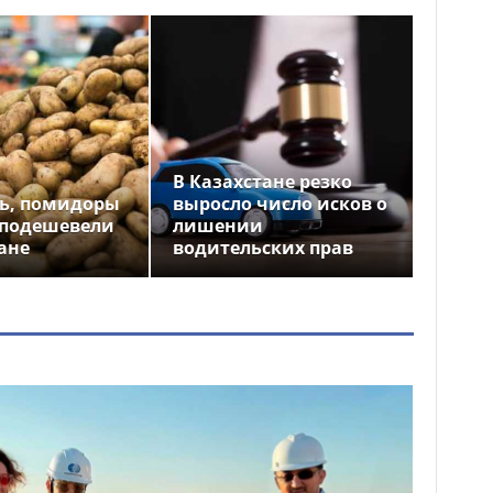
В Казахстане резко
ь, помидоры
выросло число исков о
 подешевели
лишении
ане
водительских прав