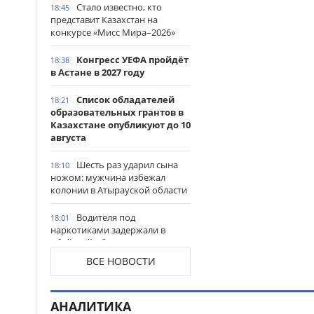
Стало известно, кто
18:45
представит Казахстан на
конкурсе «Мисс Мира–2026»
Конгресс УЕФА пройдёт
18:38
в Астане в 2027 году
Список обладателей
18:21
образовательных грантов в
Казахстане опубликуют до 10
августа
Шесть раз ударил сына
18:10
ножом: мужчина избежал
колонии в Атырауской области
Водителя под
18:01
наркотиками задержали в
Абайской области
ВСЕ НОВОСТИ
Потерявшуюся 6-летнюю
17:43
девочку нашли на Алаколе
АНАЛИТИКА
Сорвал вывески с мечети:
17:24