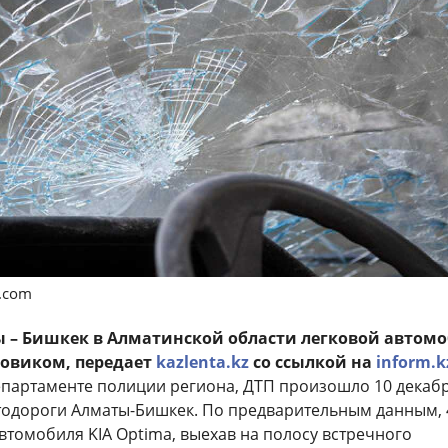
s.com
ы – Бишкек в Алматинской области легковой автом
узовиком, передает
kazlenta.kz
со ссылкой на
inform.k
епартаменте полиции региона, ДТП произошло 10 декабр
втодороги Алматы-Бишкек. По предварительным данным, 
втомобиля KIA Optima, выехав на полосу встречного