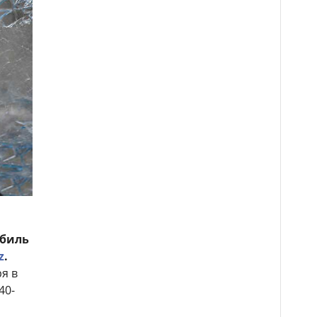
обиль
z
.
я в
40-