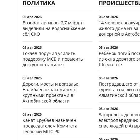
ПОЛИТИКА
ПРОИСШЕСТВ
06 авг 2026
06 авг 2026
Возврат активов: 2,7 млрд тг
14 человек эвакуи
выделили на водоснабжение
жилого дома из-за
сёл СКО
донерной в Актобе
05 авг 2026
05 авг 2026
Токаев поручил усилить
Ребёнок погиб пос
поддержку МСБ и повысить
из окна девятого э
доступность жилья
Шымкенте
05 авг 2026
05 авг 2026
Дороги, мосты и вокзалы:
Пострадавшего от
Налибаев ознакомился с
туриста спасли в г
крупными проектами в
Алматинской обла
Актюбинской области
05 авг 2026
Загорелось дерево
05 авг 2026
Канат Ерубаев назначен
электропередачи:
председателем Комитета
спас людей в Атыр
геологии МПС РК
05 авг 2026