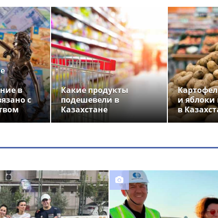
ье
ние в
Какие продукты
Картофел
вязано с
подешевели в
и яблоки
твом
Казахстане
в Казахст