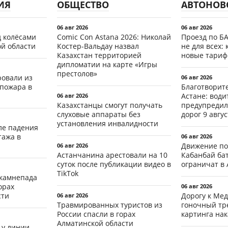
ИЯ
ОБЩЕСТВО
АВТОНОВ
06 авг 2026
06 авг 2026
д колёсами
Comic Con Astana 2026: Николай
Проезд по Б
ой области
Костер-Вальдау назвал
не для всех: 
Казахстан территорией
новые тари
дипломатии на карте «Игры
престолов»
ровали из
06 авг 2026
 пожара в
Благотворит
Астане: води
06 авг 2026
Казахстанцы смогут получать
предупредил
слуховые аппараты без
дорог 9 авгус
установления инвалидности
ле падения
тажа в
06 авг 2026
Движение по
06 авг 2026
Астанчанина арестовали на 10
Кабанбай ба
суток после публикации видео в
ограничат в 
TikTok
 камнепада
орах
06 авг 2026
сти
Дорогу к Мед
06 авг 2026
Травмированных туристов из
гоночный тр
России спасли в горах
картинга на
Алматинской области
 у линии