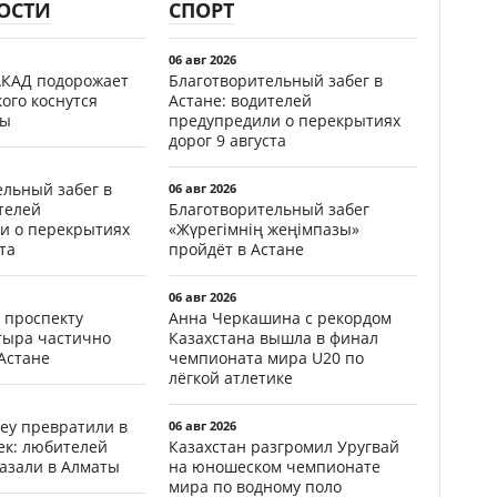
ОСТИ
СПОРТ
06 авг 2026
АКАД подорожает
Благотворительный забег в
кого коснутся
Астане: водителей
фы
предупредили о перекрытиях
дорог 9 августа
ельный забег в
06 авг 2026
телей
Благотворительный забег
и о перекрытиях
«Жүрегімнің жеңімпазы»
та
пройдёт в Астане
06 авг 2026
 проспекту
Анна Черкашина с рекордом
тыра частично
Казахстана вышла в финал
Астане
чемпионата мира U20 по
лёгкой атлетике
еу превратили в
06 авг 2026
ек: любителей
Казахстан разгромил Уругвай
казали в Алматы
на юношеском чемпионате
мира по водному поло