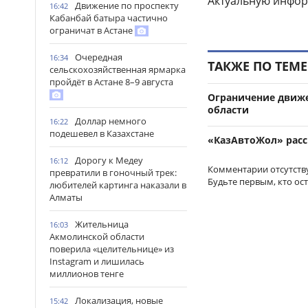
Актуальную инфор
Движение по проспекту
16:42
Кабанбай батыра частично
ограничат в Астане
Очередная
16:34
ТАКЖЕ ПО ТЕМЕ
сельскохозяйственная ярмарка
пройдёт в Астане 8–9 августа
Ограничение движе
области
Доллар немного
16:22
подешевел в Казахстане
«КазАвтоЖол» расс
Дорогу к Медеу
16:12
Комментарии отсутств
превратили в гоночный трек:
Будьте первым, кто ос
любителей картинга наказали в
Алматы
Жительница
16:03
Акмолинской области
поверила «целительнице» из
Instagram и лишилась
миллионов тенге
Локализация, новые
15:42