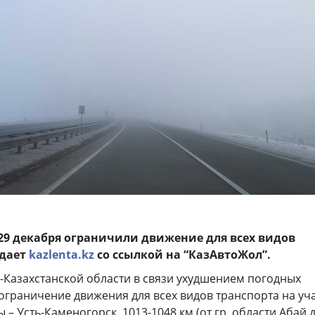
 29 декабря ограничили движение для всех видов
едает
kazlenta.kz
со ссылкой на “КазАвтоЖол”.
о-Казахстанской области в связи ухудшением погодных
ограничение движения для всех видов транспорта на уч
– Усть-Каменогорск, 1013-1048 км (от гр. области Абай д