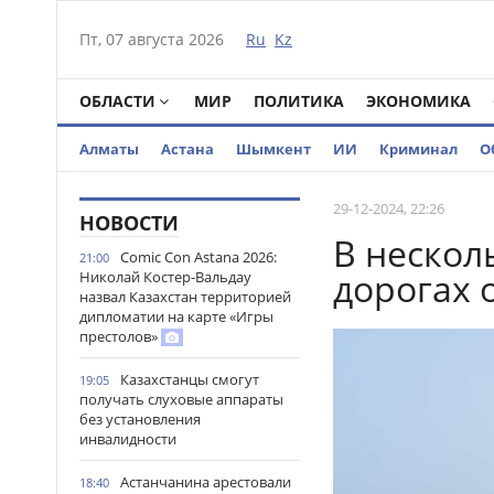
Пт, 07 августа 2026
Ru
Kz
ОБЛАСТИ
МИР
ПОЛИТИКА
ЭКОНОМИКА
Алматы
Астана
Шымкент
ИИ
Криминал
О
29-12-2024, 22:26
НОВОСТИ
В нескол
Comic Con Astana 2026:
21:00
дорогах 
Николай Костер-Вальдау
назвал Казахстан территорией
дипломатии на карте «Игры
престолов»
Казахстанцы смогут
19:05
получать слуховые аппараты
без установления
инвалидности
Астанчанина арестовали
18:40