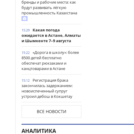
бренды и рабочие места: как
будут развивать лёгкую
промышленность Казахстана
Какая погода
15:29
ожидается в Астане, Алматы
и Шымкенте 7–9 августа
«Дорога в школу»: более
15:22
8500 детей бесплатно
обеспечат рюкзаками и
канцтоварами в Астане
Регистрация брака
15:12
закончилась задержанием:
новоиспеченный супруг
устроил дебош в Кокшетау
В древнем городище
15:00
ВСЕ НОВОСТИ
Сауран началась реставрация
исторических памятников
АНАЛИТИКА
Выезд на встречную
14:53