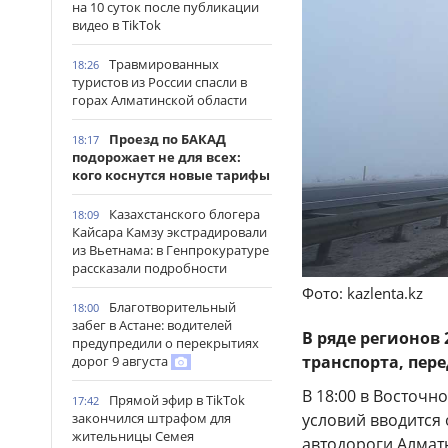
на 10 суток после публикации
видео в TikTok
Травмированных
18:26
туристов из России спасли в
горах Алматинской области
Проезд по БАКАД
18:17
подорожает не для всех:
кого коснутся новые тарифы
Казахстанского блогера
18:09
Кайсара Камзу экстрадировали
из Вьетнама: в Генпрокуратуре
рассказали подробности
Фото: kazlenta.kz
Благотворительный
18:00
забег в Астане: водителей
В ряде регионов
предупредили о перекрытиях
транспорта, пер
дорог 9 августа
В 18:00 в Восточн
Прямой эфир в TikTok
17:42
условий вводится 
закончился штрафом для
жительницы Семея
автодороги Алматы 