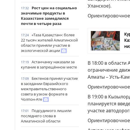
Уланское).
Рост цен на социально
17:32
значимые продукты в
Ориентировочное в
Казахстане замедлился
почти в четыре раза
Ку
«Таза Қазақстан»: более
17:24
Ка
22 тысяч жителей Алматинской
области приняли участие в
ни
экологической акции
Астанчанку наказали за
В 18:00 в области
17:19
купание в запрещённом месте
ограничение движе
Алматы – Усть-Каме
Бектенов принял участие
17:09
в заседании Евразийского
Ориентировочное в
межправительственного
совета в узком формате в
В 19:00 в Кызылор
Чолпон-Ате
планируется введ
участке автодорог
Подсудимого лишили
17:01
последнего слова в
Ориентировочное в
Алматинской области