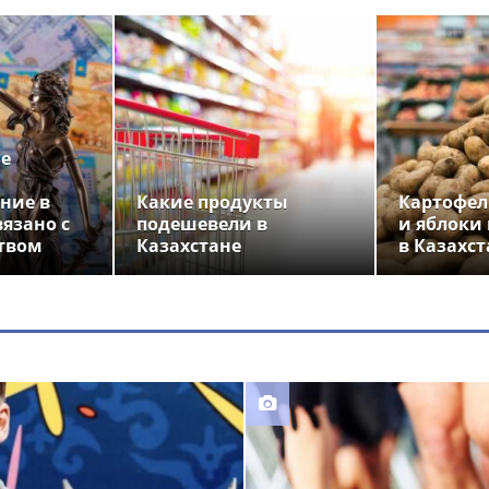
ье
ние в
Какие продукты
Картофел
вязано с
подешевели в
и яблоки
твом
Казахстане
в Казахст