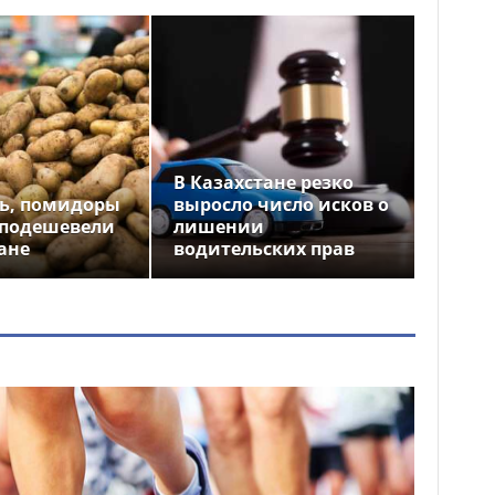
В Казахстане резко
ь, помидоры
выросло число исков о
 подешевели
лишении
ане
водительских прав