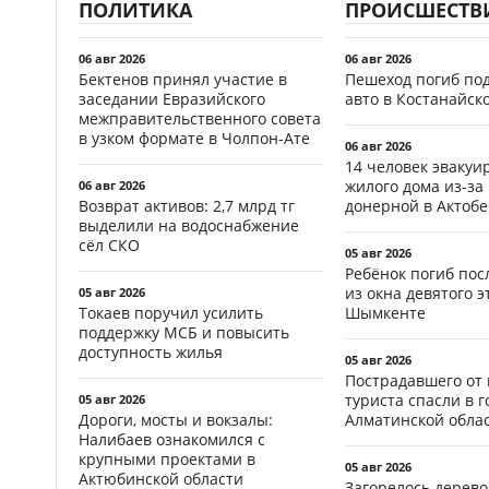
ПОЛИТИКА
ПРОИСШЕСТВ
06 авг 2026
06 авг 2026
Бектенов принял участие в
Пешеход погиб по
заседании Евразийского
авто в Костанайск
межправительственного совета
в узком формате в Чолпон-Ате
06 авг 2026
14 человек эвакуи
жилого дома из-за
06 авг 2026
Возврат активов: 2,7 млрд тг
донерной в Актобе
выделили на водоснабжение
сёл СКО
05 авг 2026
Ребёнок погиб пос
из окна девятого э
05 авг 2026
Токаев поручил усилить
Шымкенте
поддержку МСБ и повысить
доступность жилья
05 авг 2026
Пострадавшего от
туриста спасли в г
05 авг 2026
Дороги, мосты и вокзалы:
Алматинской обла
Налибаев ознакомился с
крупными проектами в
05 авг 2026
Актюбинской области
Загорелось дерево