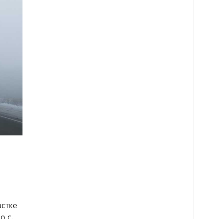
астке
о с.