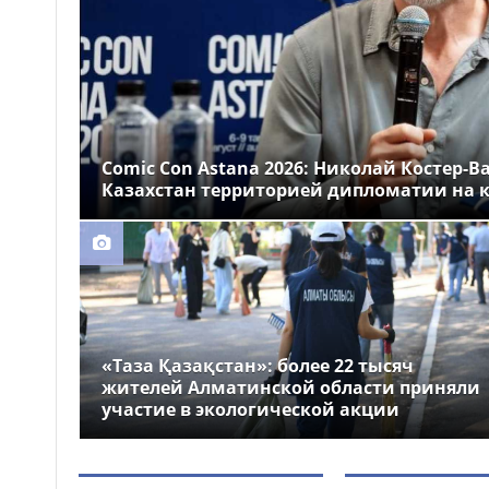
Казахстане
Более 1 млн тг: кому в
14:00
Казахстане предлагали
самые высокие зарплаты
Стало известно, на
12:55
какие специальности
Comic Con Astana 2026: Николай Костер-В
выделили больше всего
Казахстан территорией дипломатии на к
грантов в Казахстане
«Таза Қазақстан»: более 22 тысяч
жителей Алматинской области приняли
участие в экологической акции