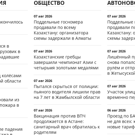
ИЯ
ОБЩЕСТВО
АВТОНОВ
07 авг 2026
07 авг 2026
акончилось
Поддельные госномера
Поддельные 
продавали по всему
продавали п
Казахстану: организатора
Казахстану: 
схемы задержали в Алматы
схемы задер
ся в
рузовик в
07 авг 2026
07 авг 2026
традавшие
Казахстанские гребцы
Лишённый пр
завершили чемпионат Азии с
снова попал
четырьмя золотыми медалями
рулём и отп
в Жетысуско
д колёсами
ой области
07 авг 2026
Пытался скрыться от полиции:
07 авг 2026
пьяного водителя лишили прав
Участок ули
на 7 лет в Жамбылской области
временно пе
ровали из
 пожара в
07 авг 2026
06 авг 2026
Вакцинация против ВПЧ
Проезд по Б
продолжается в Астане:
не для всех: 
санитарный врач обратилась к
новые тари
ле падения
родителям
тажа в