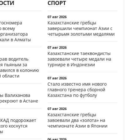
ОСТИ
СПОРТ
07 авг 2026
госномера
Казахстанские гребцы
о всему
завершили чемпионат Азии с
организатора
четырьмя золотыми медалями
жали в Алматы
07 авг 2026
Казахстанские таеквондисты
ав водитель
завоевали четыре медали на
ся пьяным за
турнире в Индонезии
равился в колонию
й области
07 авг 2026
Стало известно имя нового
главного тренера сборной
цы Валиханова
Казахстана по футболу
рекроют в Астане
07 авг 2026
Казахстанские гребцы
АКАД подорожает
завоевали два «золота» на
кого коснутся
чемпионате Азии в Японии
фы
06 авг 2026