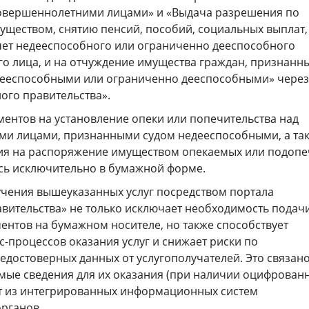
овершеннолетними лицами» и «Выдача разрешения по
ществом, снятию пенсий, пособий, социальных выплат,
чет недееспособного или ограниченно дееспособного
о лица, и на отчуждение имущества граждан, признанн
дееспособными или ограниченно дееспособными» через
ого правительства».
ментов на установление опеки или попечительства над
и лицами, признанными судом недееспособными, а та
ия на распоряжение имуществом опекаемых или подоп
сь исключительно в бумажной форме.
чения вышеуказанных услуг посредством портала
авительства» не только исключает необходимость подач
ентов на бумажном носителе, но также способствует
-процессов оказания услуг и снижает риски по
достоверных данных от услугополучателей. Это связано
имые сведения для их оказания (при наличии оцифрован
т из интегрированных информационных систем
органов.