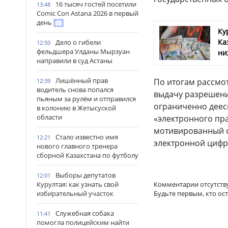
16 тысяч гостей посетили
13:48
Comic Con Astana 2026 в первый
день
Ку
Ка
Дело о гибели
12:50
фельдшера Улданы Мырзуан
ни
направили в суд Астаны
Лишённый прав
По итогам рассмо
12:39
водитель снова попался
выдачу разрешен
пьяным за рулём и отправился
ограниченно деес
в колонию в Жетысуской
области
«электронного пр
мотивированный о
Стало известно имя
12:21
электронной цифр
нового главного тренера
сборной Казахстана по футболу
Выборы депутатов
12:01
Комментарии отсутств
Курултая: как узнать свой
Будьте первым, кто ос
избирательный участок
Служебная собака
11:41
помогла полицейским найти