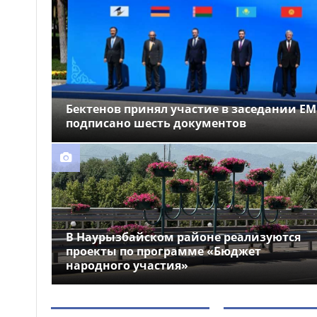
народного участия»
Забрались на телевышку
09:47
и не смогли спуститься: двух
мальчиков спасли в ВКО
Казахстанские гребцы
09:36
завоевали два «золота» на
Бектенов принял участие в заседании ЕМ
чемпионате Азии в Японии
подписано шесть документов
В Наурызбайском районе реализуются
проекты по программе «Бюджет
народного участия»