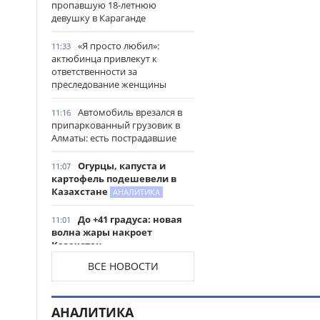
пропавшую 18-летнюю
девушку в Караганде
«Я просто любил»:
11:33
актюбинца привлекут к
ответственности за
преследование женщины
Автомобиль врезался в
11:16
припаркованный грузовик в
Алматы: есть пострадавшие
Огурцы, капуста и
11:07
картофель подешевели в
Казахстане
АНАЛИТИКА
До +41 градуса: новая
11:01
волна жары накроет
Казахстан
ВСЕ НОВОСТИ
Архивистов и IT-
10:45
специалистов в Казахстане
могут включить в программу
АНАЛИТИКА
господдержки для работы в