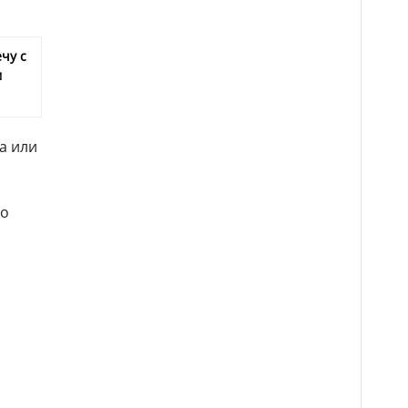
чу с
м
а или
бо