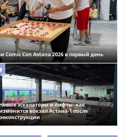
ли Comic Con Astana 2026 в первый день
Новые эскалаторы и лифты: как
изменится вокзал Астана-1 после
реконструкции