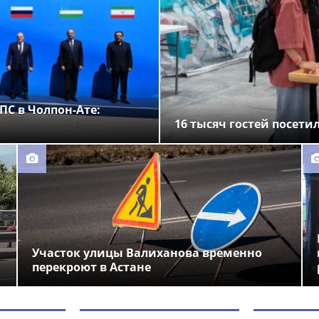
ПС в Чолпон-Ате:
16 тысяч гостей посети
Участок улицы Валиханова временно
перекроют в Астане