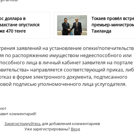
рс доллара в
Токаев провёл встре
захстане опустился
премьер-министро
же 470 тенге
Таиланда
трения заявлений на установление опеки/попечительств
ия по распоряжению имуществом недееспособного или
пособного лица в личный кабинет заявителя на портале
авительства» направляется соответствующий приказ, ли
тказ в форме электронного документа, подписанного
овой подписью уполномоченного лица услугодателя.
уют
тавит комментарий!
Зарегистрируйтесь
для добавления комментариев
Уже зарегистрированы?
Вход