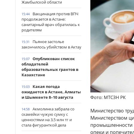
Жамбылской области
Вакцинация против ВПЧ
15:44
продолжается в Астане:
санитарный врач обратилась к
родителям
Пьяное застолье
15:31
закончилось убийством в Актау
Опубликован список
15:07
обладателей
образовательных грантов в
Казахстане
Какая погода
15:03
ожидается в Астане, Алматы
Фото: МТСЗН РК
и Шымкенте 8–10 августа
Акмолинка забрала со
14:58
Министерство тру
скамейки чужую сумку с
Министерством ци
ценностями на 3,5 млн тг и
промышленности р
стала фигуранткой дела
опеки и попечите