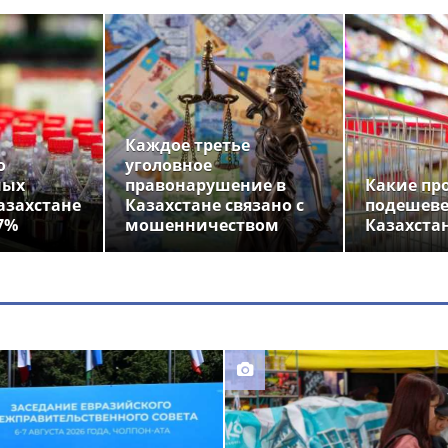
Каждое третье
о
уголовное
ных
правонарушение в
Какие пр
азахстане
Казахстане связано с
подешеве
7%
мошенничеством
Казахста