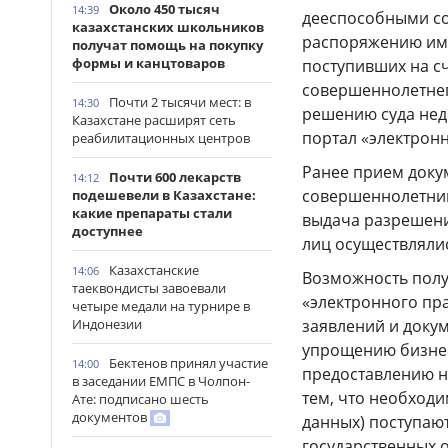
Около 450 тысяч
14:39
дееспособными с
казахстанских школьников
распоряжению иму
получат помощь на покупку
формы и канцтоваров
поступивших на с
совершеннолетнег
Почти 2 тысячи мест: в
14:30
решению суда не
Казахстане расширят сеть
портал «электронн
реабилитационных центров
Ранее прием доку
Почти 600 лекарств
14:12
совершеннолетним
подешевели в Казахстане:
какие препараты стали
выдача разрешен
доступнее
лиц осуществляли
Казахстанские
14:06
Возможность полу
таеквондисты завоевали
«электронного пр
четыре медали на турнире в
заявлений и докум
Индонезии
упрощению бизнес
Бектенов принял участие
14:00
предоставлению не
в заседании ЕМПС в Чолпон-
тем, что необход
Ате: подписано шесть
документов
данных) поступаю
государственных 