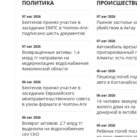
ПОЛИТИКА
ПРОИСШЕСТВ
07 авг 2026
07 авг 2026
Бектенов принял участие в
Пьяное застолье з
заседании ЕМПС в Чолпон-Ате:
убийством в Актау
подписано шесть документов
07 авг 2026
Автомобиль врезал
07 авг 2026
Возвращённые активы: 1,4
припаркованный г
млрд тг направили на
Алматы: есть пос
модернизацию водоснабжения
Акмолинской области
06 авг 2026
Пешеход погиб по
авто в Костанайск
06 авг 2026
Бектенов принял участие в
заседании Евразийского
06 авг 2026
межправительственного совета
14 человек эвакуи
в узком формате в Чолпон-Ате
жилого дома из-за
донерной в Актобе
06 авг 2026
Возврат активов: 2,7 млрд тг
05 авг 2026
выделили на водоснабжение
Ребёнок погиб пос
сёл СКО
из окна девятого э