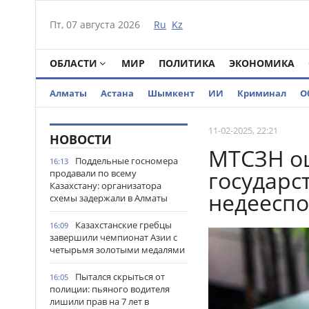
Пт, 07 августа 2026
Ru
Kz
ОБЛАСТИ
МИР
ПОЛИТИКА
ЭКОНОМИКА
Алматы
Астана
Шымкент
ИИ
Криминал
О
11-02-2025, 22:21
НОВОСТИ
МТСЗН о
Поддельные госномера
16:13
государс
продавали по всему
Казахстану: организатора
недеесп
схемы задержали в Алматы
Казахстанские гребцы
16:09
завершили чемпионат Азии с
четырьмя золотыми медалями
Пытался скрыться от
16:05
полиции: пьяного водителя
лишили прав на 7 лет в