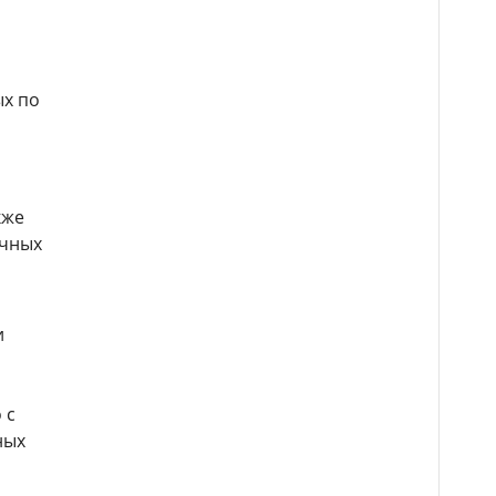
ых по
кже
ечных
и
 с
ных