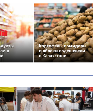
одукты
Картофель, помидоры
ли в
и яблоки подешевели
не
в Казахстане