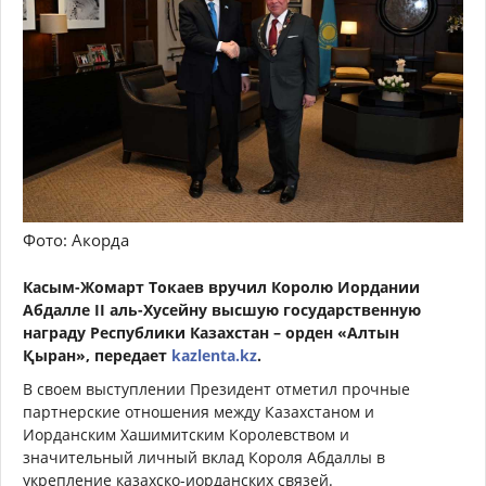
Фото: Акорда
Касым-Жомарт Токаев вручил Королю Иордании
Абдалле II аль-Хусейну высшую государственную
награду Республики Казахстан – орден «Алтын
Қыран», передает
kazlenta.kz
.
В своем выступлении Президент отметил прочные
партнерские отношения между Казахстаном и
Иорданским Хашимитским Королевством и
значительный личный вклад Короля Абдаллы в
укрепление казахско-иорданских связей.