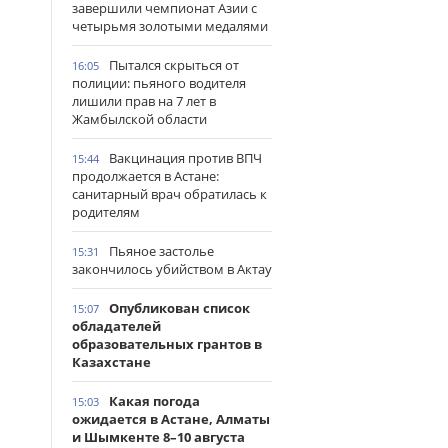
завершили чемпионат Азии с
четырьмя золотыми медалями
Пытался скрыться от
16:05
полиции: пьяного водителя
лишили прав на 7 лет в
Жамбылской области
Вакцинация против ВПЧ
15:44
продолжается в Астане:
санитарный врач обратилась к
родителям
Пьяное застолье
15:31
закончилось убийством в Актау
Опубликован список
15:07
обладателей
образовательных грантов в
Казахстане
Какая погода
15:03
ожидается в Астане, Алматы
и Шымкенте 8–10 августа