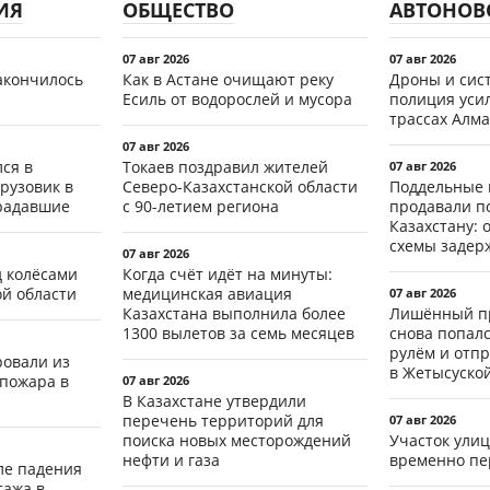
ИЯ
ОБЩЕСТВО
АВТОНОВ
07 авг 2026
07 авг 2026
акончилось
Как в Астане очищают реку
Дроны и сист
Есиль от водорослей и мусора
полиция уси
трассах Алма
07 авг 2026
ся в
Токаев поздравил жителей
07 авг 2026
рузовик в
Северо-Казахстанской области
Поддельные 
традавшие
с 90-летием региона
продавали п
Казахстану: 
схемы задер
07 авг 2026
д колёсами
Когда счёт идёт на минуты:
ой области
медицинская авиация
07 авг 2026
Казахстана выполнила более
Лишённый пр
1300 вылетов за семь месяцев
снова попал
рулём и отп
ровали из
в Жетысуско
 пожара в
07 авг 2026
В Казахстане утвердили
перечень территорий для
07 авг 2026
поиска новых месторождений
Участок ули
нефти и газа
временно пе
ле падения
тажа в