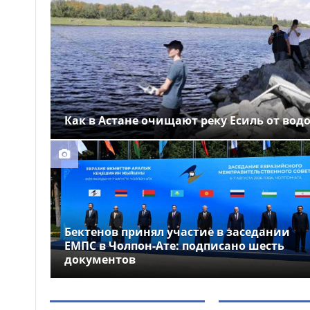
Выборы депутатов
12:01
Курултая: как узнать свой
избирательный участок
Служебная собака
11:41
помогла полицейским найти
пропавшую 18-летнюю
девушку в Караганде
Как в Астане очищают реку Есиль от вод
Бектенов принял участие в заседании
ЕМПС в Чолпон-Ате: подписано шесть
документов