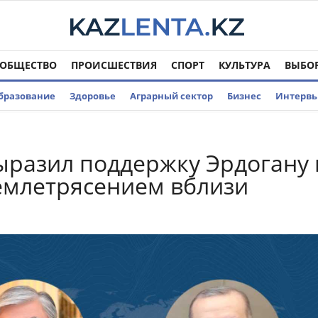
ОБЩЕСТВО
ПРОИСШЕСТВИЯ
СПОРТ
КУЛЬТУРА
ВЫБО
бразование
Здоровье
Аграрный сектор
Бизнес
Интерв
ыразил поддержку Эрдогану 
землетрясением вблизи
а