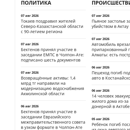
ПОЛИТИКА
ПРОИСШЕСТВ
07 авг 2026
07 авг 2026
Токаев поздравил жителей
Пьяное застолье з
Северо-Казахстанской области
убийством в Актау
с 90-летием региона
07 авг 2026
Автомобиль врезал
07 авг 2026
Бектенов принял участие в
припаркованный г
заседании ЕМПС в Чолпон-Ате:
Алматы: есть пос
подписано шесть документов
06 авг 2026
Пешеход погиб по
07 авг 2026
Возвращённые активы: 1,4
авто в Костанайск
млрд тг направили на
модернизацию водоснабжения
06 авг 2026
Акмолинской области
14 человек эвакуи
жилого дома из-за
донерной в Актобе
06 авг 2026
Бектенов принял участие в
заседании Евразийского
05 авг 2026
межправительственного совета
Ребёнок погиб пос
в узком формате в Чолпон-Ате
из окна девятого э