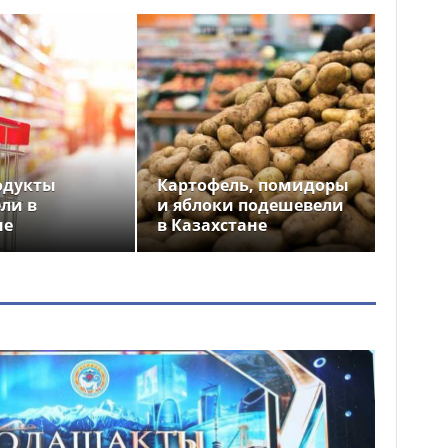
одукты
Картофель, помидоры
ли в
и яблоки подешевели
не
в Казахстане