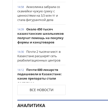
Акмолинка забрала со
14:58
скамейки чужую сумку с
ценностями на 3,5 млн тг и
стала фигуранткой дела
Около 450 тысяч
14:39
казахстанских школьников
получат помощь на покупку
формы и канцтоваров
Почти 2 тысячи мест: в
14:30
Казахстане расширят сеть
реабилитационных центров
Почти 600 лекарств
14:12
подешевели в Казахстане:
какие препараты стали
доступнее
ВСЕ НОВОСТИ
Казахстанские
14:06
таеквондисты завоевали
четыре медали на турнире в
АНАЛИТИКА
Индонезии