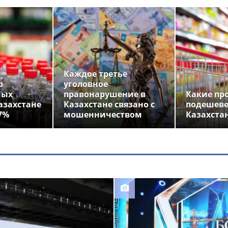
Каждое третье
о
уголовное
ных
правонарушение в
Какие пр
азахстане
Казахстане связано с
подешеве
7%
мошенничеством
Казахста