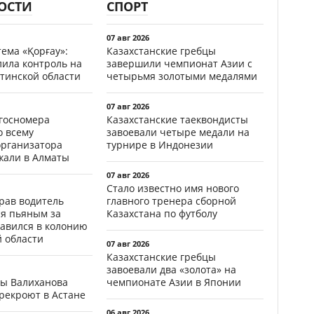
ОСТИ
СПОРТ
07 авг 2026
ема «Қорғау»:
Казахстанские гребцы
лила контроль на
завершили чемпионат Азии с
тинской области
четырьмя золотыми медалями
07 авг 2026
госномера
Казахстанские таеквондисты
о всему
завоевали четыре медали на
организатора
турнире в Индонезии
жали в Алматы
07 авг 2026
Стало известно имя нового
ав водитель
главного тренера сборной
ся пьяным за
Казахстана по футболу
равился в колонию
й области
07 авг 2026
Казахстанские гребцы
завоевали два «золота» на
цы Валиханова
чемпионате Азии в Японии
рекроют в Астане
06 авг 2026