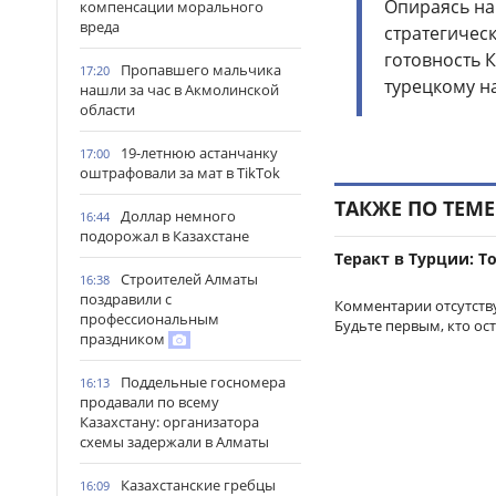
Опираясь на
компенсации морального
вреда
стратегичес
готовность 
Пропавшего мальчика
17:20
турецкому на
нашли за час в Акмолинской
области
19-летнюю астанчанку
17:00
оштрафовали за мат в TikTok
ТАКЖЕ ПО ТЕМЕ
Доллар немного
16:44
подорожал в Казахстане
Теракт в Турции: 
Строителей Алматы
16:38
поздравили с
Комментарии отсутств
профессиональным
Будьте первым, кто ос
праздником
Поддельные госномера
16:13
продавали по всему
Казахстану: организатора
схемы задержали в Алматы
Казахстанские гребцы
16:09