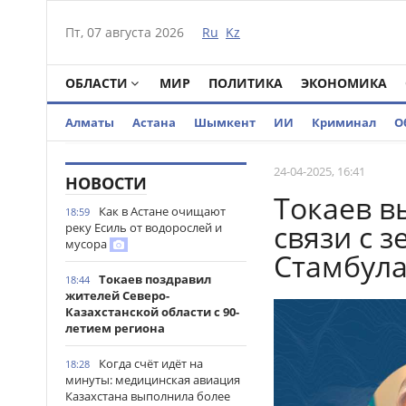
Пт, 07 августа 2026
Ru
Kz
ОБЛАСТИ
МИР
ПОЛИТИКА
ЭКОНОМИКА
Алматы
Астана
Шымкент
ИИ
Криминал
О
24-04-2025, 16:41
НОВОСТИ
Токаев в
Как в Астане очищают
18:59
связи с 
реку Есиль от водорослей и
мусора
Стамбул
Токаев поздравил
18:44
жителей Северо-
Казахстанской области с 90-
летием региона
Когда счёт идёт на
18:28
минуты: медицинская авиация
Казахстана выполнила более