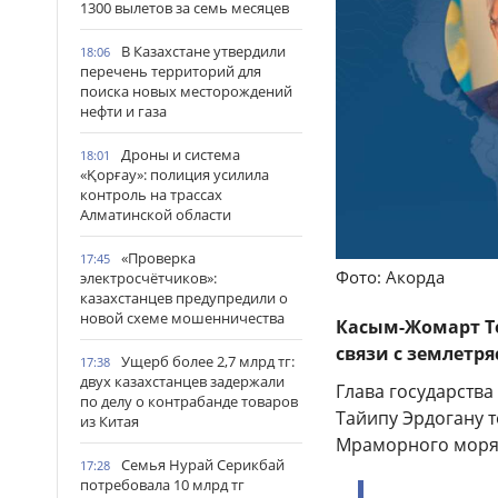
1300 вылетов за семь месяцев
В Казахстане утвердили
18:06
перечень территорий для
поиска новых месторождений
нефти и газа
Дроны и система
18:01
«Қорғау»: полиция усилила
контроль на трассах
Алматинской области
«Проверка
17:45
Фото: Акорда
электросчётчиков»:
казахстанцев предупредили о
новой схеме мошенничества
Касым-Жомарт Т
связи с землетр
Ущерб более 2,7 млрд тг:
17:38
двух казахстанцев задержали
Глава государств
по делу о контрабанде товаров
Тайипу Эрдогану 
из Китая
Мраморного моря 
Семья Нурай Серикбай
17:28
потребовала 10 млрд тг