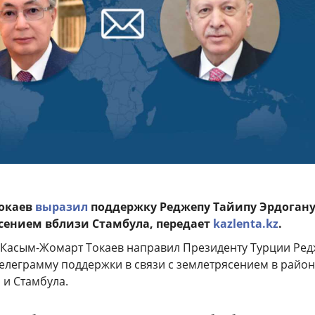
окаев
выразил
поддержку Реджепу Тайипу Эрдогану
ясением вблизи Стамбула, передает
kazlenta.kz
.
а Касым-Жомарт Токаев направил Президенту Турции Ре
телеграмму поддержки в связи с землетрясением в райо
и Стамбула.